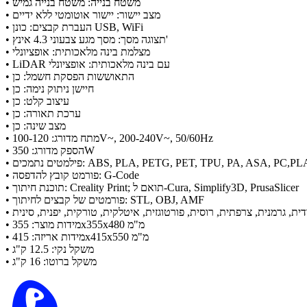
• משטח בנייה: משטח בנייה גמיש
• מצב יישור: יישור אוטומטי ללא ידיים
• העברת קבצים: כונן USB, WiFi
• תצוגה מסך: מסך מגע צבעוני 4.3 אינץ'
• מצלמת בינה מלאכותית: אופציונלי
• LiDAR עם בינה מלאכותית: אופציונלי
• התאוששות הפסקת חשמל: כן
• חיישן ניתוק נימה: כן
• עיצוב קלט: כן
• ערכת תאורה: כן
• מצב שינה: כן
• מתח מדורג: 100-120V~, 200-240V~, 50/60Hz
• הספק מדורג: 350W
ABS, PLA, PETG, PET, TPU, PA, ASA, PC,PLA-CF, PA-CF, 
• פורמט קובץ להדפסה: G-Code
• תוכנת חיתוך: Creality Print; תואם ל-Cura, Simplify3D, PrusaSlicer
• פורמטים של קבצים לחיתוך: STL, OBJ, AMF
, גרמנית, צרפתית, רוסית, פורטוגזית, איטלקית, טורקית, יפנית, סינית
• מידות מוצר: 355x355x480 מ"מ
• מידות אריזה: 415x415x550 מ"מ
• משקל נקי: 12.5 ק"ג
• משקל ברוטו: 16 ק"ג