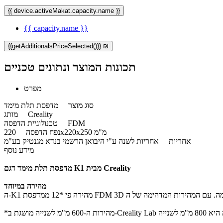
{{ device.activeMakat.capacity.name }}
{{ capacity.name }}
{{getAdditionalsPriceSelected()}} ₪
תכונות המוצר ונתונים טכניים
מפרט
סוג מוצר
מדפסת תלת מימד
Creality
מותג
FDM
טכנולוגיית הדפסה
220x220x250 מ"מ
נפח הדפסה
אחריות
אחריות לשנה ע"י היבואן הרשמי בנדא מגנטיק בע"מ
מידע נוסף
מדפסת תלת מימד דגם K1 מבית Creality
מהירה במיוחד