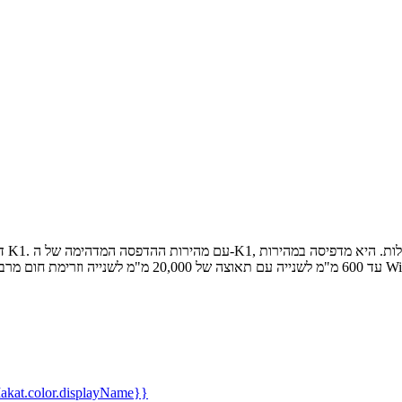
kat.color.displayName}}