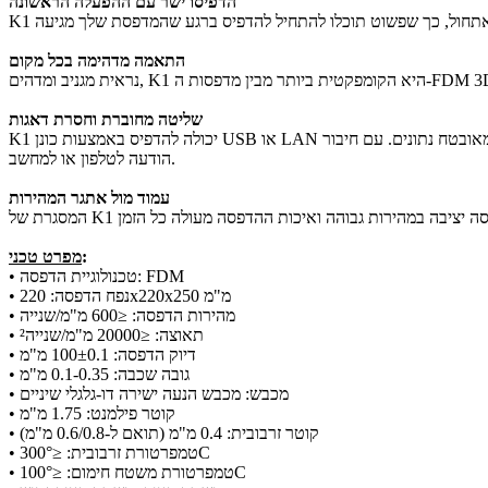
הדפיסו ישר עם ההפעלה הראשונה
התאמה מדהימה בכל מקום
שליטה מחוברת וחסרת דאגות
K1 יכולה להדפיס באמצעות כונן USB או LAN מאובטח נתונים. עם חיבור WiFi, ניתן לשלוט או לנטר את K1 מרחוק מ-Creality Print או Creality Cloud APP/WEB.לאחר השלמת ההדפסה או חריגה / שגיאה, תישלח
הודעה לטלפון או למחשב.
עמוד מול אתגר המהירות
:
מפרט טכני
• טכנולוגיית הדפסה: FDM
• נפח הדפסה: 220x220x250 מ"מ
• מהירות הדפסה: ≤600 מ"מ/שנייה
• תאוצה: ≤20000 מ"מ/שנייה²
• דיוק הדפסה: 100±0.1 מ"מ
• גובה שכבה: 0.1-0.35 מ"מ
• מכבש: מכבש הנעה ישירה דו-גלגלי שיניים
• קוטר פילמנט: 1.75 מ"מ
• קוטר זרבובית: 0.4 מ"מ (תואם ל-0.6/0.8 מ"מ)
• טמפרטורת זרבובית: ≤300°C
• טמפרטורת משטח חימום: ≤100°C