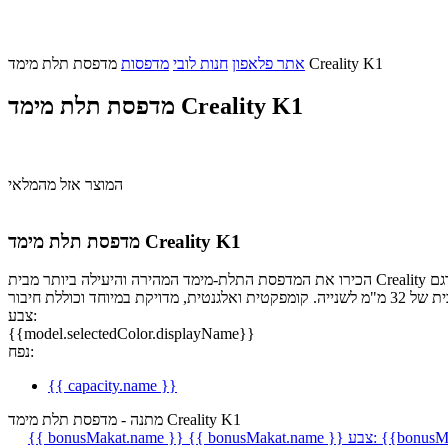
מדפסת תלת מימד Creality K1
אתר פלאפון
חנות לובי
מדפסות
מדפסת תלת מימד Creality K1
המוצר אזל מהמלאי
מדפסת תלת מימד Creality K1
הכירו את המדפסת התלת-מימד המהירה והיעילה ביותר מבית Creality דגם K1. עם מהירות ההדפסה המדהימה של ה-K1, שהיא פי 12 מהמדפסות הרגילות, תקצרו את זמן ההדפסה ותגבירו את היעילות. היא מדפיסה במהירות
צבע:
{{model.selectedColor.displayName}}
נפח:
{{ capacity.name }}
מתנה - מדפסת תלת מימד Creality K1
{{bonusMa
צבע:
{{ bonusMakat.name }}
{{ bonusMakat.name }}