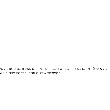
עד 600 מ"מ לשנייה עם תאוצה של 20,000 מ"מ לשנייה וזרימת חום מרבית של 32 מ"מ לשנייה. קומפקטית ואלגנטית, מדויקת במיוחד וכוללת חיבור Wi-Fi המאפשר שליטה נוחה והדפסה מרחוק.