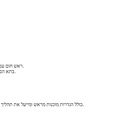
מכבש ישיר בעל הילוך כפול, המספק כוח חזק של 50N, ראש חום עם שבירת חום מסגסוגת טיטניום וזרבובית מסגסוגת נחושת, עובד עם צבעים מרהיבים עד ℃300.
קירור של Dual Fans - מאוורר גדול על ראש ההדפסה עם תעלות אוויר המקרר את הדגם ישירות ומאוורר עזר 18W בתא הבנייה המשפר גם את אפקט הקירור.
ה-Slicer החדש שפותח, Creality Print 4.3, כולל הגדרות מוכנות מראש ומייעל את תהליך החיתוך ל-3 שלבים פשוטים, מחזק את ההדפסה במהירות גבוהה עם רוחב קו משתנה, נתיב קשת וכן הלאה.