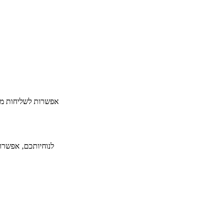
​אפשרות לשליחות מה
לנוחיותכם, אפשרות ל-36 תשלומים ללא תפיסת מסגרת אשראי תמורת תש