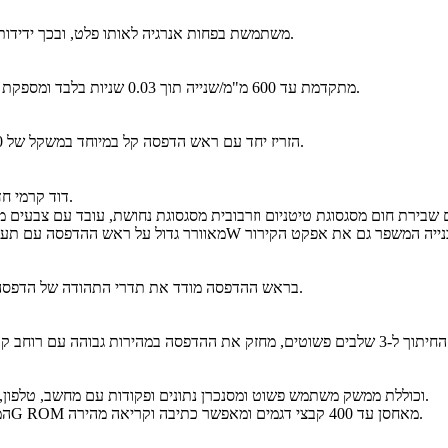
ה-K1 משתמשת בפחות אנרגיה לאותו פלט, ובכך ידידותית יותר לסביבה. והכי חשוב, היא מתמקדת בחדוות היצירה הטהורה.
עם תאוצה של 20,000 מ"מ/ס"ר, K1 מתקדמת עד 600 מ"מ/שנייה תוך 0.03 שניות בלבד ומספקת מהירות מלאה ב-90% מזמן ההדפסה.
K1 משלבת את ה-Core XY הזריז יחד עם ראש הדפסה קל במיוחד במשקל של 190 גרם לתנועה מהירה וזריזה ופחות אינרציה.
דוד קרמי חדש, המקיף את כל המסגרת, מתחמם ל-℃200 וממיס את החוט באופן מידי.
חיישן G בראש ההדפסה מודד את תדרי התהודה של הדפסה במהירות גבוהה ומכוון אוטומטית את המדפסת כדי להפחית זאת.
K1 מאמצת את מערכת ההפעלה החכמה של Creality, וכוללת ממשק משתמש פשוט ומסנכרן נתונים ופקודות עם מחשב, טלפון, ענן ומודול תוספות.
מעבד בעל ליבה כפולה 1.2GHz המספק הדפסה במהירות גבוהה בקלות וה-8G ROM מאחסן עד 400 קבצי דגמים ומאפשר כתיבה וקריאה מהירה.