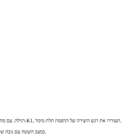
ה-K1 מהירה פי *12 ממדפסת FDM 3D רגילה. עם מהירות מטורפת של 600 מ"מ/שניה, תהנו מהריגוש שנוצר במהירות עוצרת נשימה. עם המהירות המדהימה של ה-K1, תעוררו את רגש היצירה של הדפסת תלת מימד.
*מהירות ה-600 מ"מ לשנייה מושגת ב-Creality Lab במצב השטח עם גובה שכבה של 0.1 מ"מ. המהירות האופיינית היא 300 מ"מ לשנייה. מהירות הנסיעה היא 800 מ"מ לשנייה.