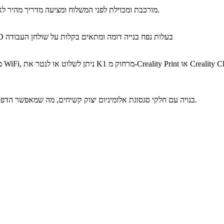
K1 מורכבת ומכוילת לפני המשלוח ומציעה מדריך מהיר לאתחול, כך שפשוט תוכלו להתחיל להדפיס ברגע שהמדפסת שלך מגיעה.
נראית מגניב ומדהים, K1 היא הקומפקטית ביותר מבין מדפסות ה-FDM 3D בעלות נפח בנייה דומה ומתאים בקלות על שולחן העבודה
המסגרת של K1 בנויה עם חלקי סגסוגת אלומיניום יצוק קשיחים, מה שמאפשר הדפסה יציבה במהירות גבוהה ואיכות ההדפסה מעולה כל הזמן.