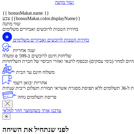
שווי מתנה:
{{ bonusMakat.name }}
צבע {{bonusMakat.color.displayName}}
שווי מתנה
בחירת הטבות לרוכשים ואביזרים משלימים
בחירת הטבות לרוכשים ואביזרים משלימים
שנה אחריות
שליחות חינם לרוכשים ב-599 ₪ ומעלה
יום למחר (בימי עסקים) ובכפוף לתנאי ואזורי הכיסוי של חברת השליחויות
משלוח חינם עד הבית
אחריות יבואן רשמי
לום ריבית שנתית
פריסת תשלומים נוחה
עדכנו אותי כשהמוצר חוזר למלאי
✕
לפני שנתחיל את השיחה