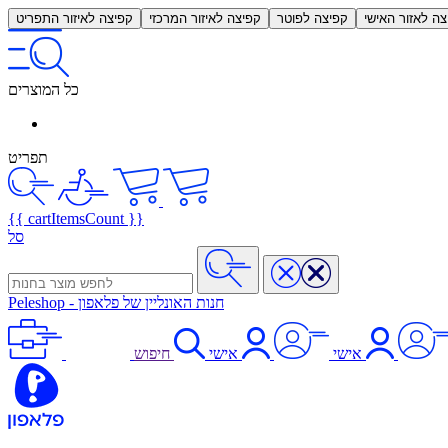
צה לאזור האישי
קפיצה לפוטר
קפיצה לאיזור המרכזי
קפיצה לאיזור התפריט
כל המוצרים
תפריט
{{ cartItemsCount }}
סל
חנות האונליין של פלאפון
-
Peleshop
אישי
אישי
חיפוש