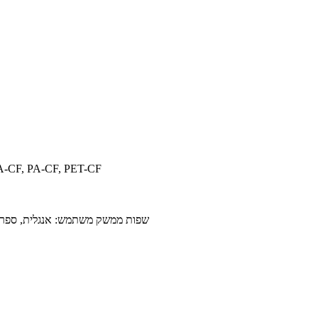
• פילמטים נתמכים: PET-CF
• שפות ממשק משתמש: אנגלית, ספרדית