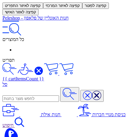
קפיצה לפוטר
קפיצה לאיזור המרכזי
קפיצה לאיזור התפריט
קפיצה לאזור האישי
חנות האונליין של פלאפון
-
Peleshop
כל המוצרים
תפריט
{{ cartItemsCount }}
סל
כניסת מנויי חברות
חנות אילת
חיפוש