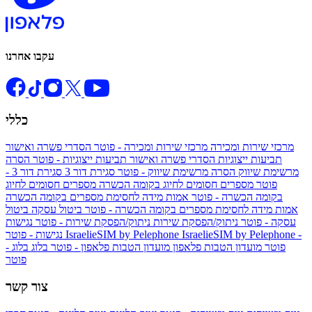
עקבו אחרנו
כללי
מרכזי שירות ומכירה
מרכזי שירות ומכירה - פוטר
הסדרי פשרה ואישור
תביעות ייצוגיות
הסדרי פשרה ואישור תביעות ייצוגיות - פוטר
הסרה
מרשימת שיווק
הסרה מרשימת שיווק - פוטר
סגירת דור 3
סגירת דור 3 -
פוטר
מספרים חסומים לחיוג בקומה הכשרה
מספרים חסומים לחיוג
בקומה הכשרה - פוטר
אמות מידה לחסימת מספרים בקומה הכשרה
אמות מידה לחסימת מספרים בקומה הכשרה - פוטר
ביטול עסקה
ביטול
עסקה - פוטר
ניתוק/הפסקת שירות
ניתוק/הפסקת שירות - פוטר
נגישות
IsraelieSIM by Pelephone -
IsraelieSIM by Pelephone
נגישות - פוטר
פוטר
מועדון הטבות פלאפון
מועדון הטבות פלאפון - פוטר
בלוג
בלוג -
פוטר
צור קשר