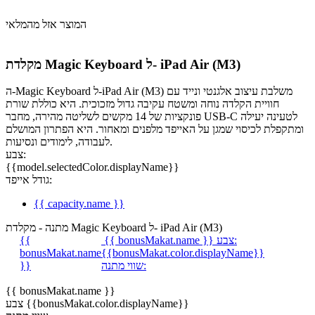
המוצר אזל מהמלאי
מקלדת Magic Keyboard ל- iPad Air (M3)
ה-Magic Keyboard ל-iPad Air (M3) משלבת עיצוב אלגנטי ונייד עם
חוויית הקלדה נוחה ומשטח עקיבה גדול מזכוכית. היא כוללת שורת
פונקציות של 14 מקשים לשליטה מהירה, מחבר USB-C לטעינה יעילה
ומתקפלת לכיסוי שמגן על האייפד מלפנים ומאחור. היא הפתרון המושלם
לעבודה, לימודים ונסיעות.
צבע:
{{model.selectedColor.displayName}}
גודל אייפד:
{{ capacity.name }}
מתנה - מקלדת Magic Keyboard ל- iPad Air (M3)
צבע:
{{ bonusMakat.name }}
{{
bonusMakat.name
{{bonusMakat.color.displayName}}
שווי מתנה:
}}
{{ bonusMakat.name }}
צבע {{bonusMakat.color.displayName}}