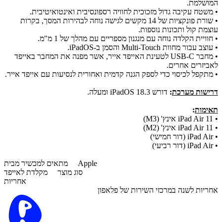
המושלמת.
•
משטח עקיבה גדול מזכוכית לחוויה רספונסיבית ואינטואיטיבית.
•
שורת פונקציות של 14 מקשים לגישה נוחה לבהירות המסך, בקרות
עוצמת קול ותכונות נוספות.
•
חוויית הקלדה נוחה עם מנגנון מספריים עם מהלך של 1 מ"מ.
•
עוצב עבור מחוות Multi-Touch והסמן ב-iPadOS.
•
מחבר USB-C לטעינת האייפד אייר, אשר מפנה את המחבר באייפד
לאביזרים אחרים.
•
מתקפל לכיסוי כדי לספק הגנה קדמית ואחורית לנסיעות עם אייפד אייר.
דרישות מערכת
:
דורש iPadOS 18.3 ומעלה.
תאימות
:
•
iPad Air 11 אינץ' (M3)
•
iPad Air 11 אינץ' (M2)
•
iPad Air (דור חמישי)
•
iPad Air (דור רביעי)
Apple
מתאים למכשיר מבית
סוג מוצר
מקלדת לאייפד
אחריות
אחריות לשנה במרכזי השירות של פלאפון