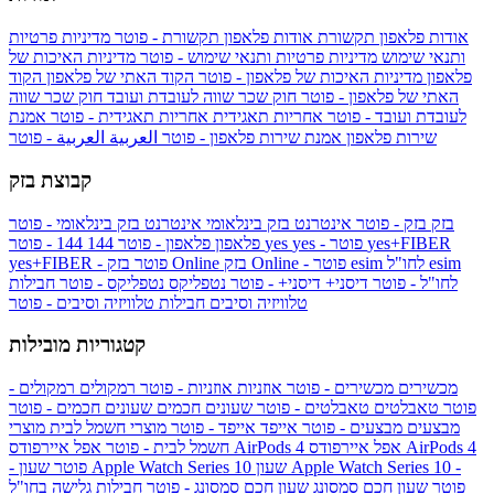
אודות פלאפון תקשורת
אודות פלאפון תקשורת - פוטר
מדיניות פרטיות
ותנאי שימוש
מדיניות פרטיות ותנאי שימוש - פוטר
מדיניות האיכות של
פלאפון
מדיניות האיכות של פלאפון - פוטר
הקוד האתי של פלאפון
הקוד
האתי של פלאפון - פוטר
חוק שכר שווה לעובדת ועובד
חוק שכר שווה
לעובדת ועובד - פוטר
אחריות תאגידית
אחריות תאגידית - פוטר
אמנת
שירות פלאפון
אמנת שירות פלאפון - פוטר
العربية
العربية - פוטר
קבוצת בזק
בזק
בזק - פוטר
אינטרנט בזק בינלאומי
אינטרנט בזק בינלאומי - פוטר
yes+FIBER
yes - פוטר
yes
144 - פוטר
פלאפון
פלאפון - פוטר
144
esim
esim לחו"ל
בזק Online - פוטר
בזק Online
yes+FIBER - פוטר
לחו"ל - פוטר
דיסני+
דיסני+ - פוטר
נטפליקס
נטפליקס - פוטר
חבילות
טלוויזיה וסיבים
חבילות טלוויזיה וסיבים - פוטר
קטגוריות מובילות
מכשירים
מכשירים - פוטר
אוזניות
אוזניות - פוטר
רמקולים
רמקולים -
פוטר
טאבלטים
טאבלטים - פוטר
שעונים חכמים
שעונים חכמים - פוטר
מבצעים
מבצעים - פוטר
אייפד
אייפד - פוטר
מוצרי חשמל לבית
מוצרי
אפל איירפודס AirPods 4
אפל איירפודס AirPods 4
חשמל לבית - פוטר
שעון Apple Watch Series 10 -
שעון Apple Watch Series 10
- פוטר
פוטר
שעון חכם סמסונג
שעון חכם סמסונג - פוטר
חבילות גלישה בחו"ל