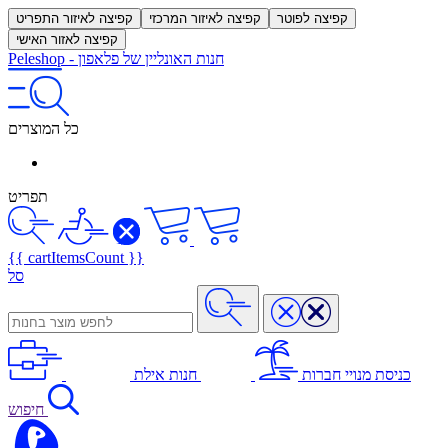
קפיצה לפוטר
קפיצה לאיזור המרכזי
קפיצה לאיזור התפריט
קפיצה לאזור האישי
חנות האונליין של פלאפון
-
Peleshop
כל המוצרים
תפריט
{{ cartItemsCount }}
סל
כניסת מנויי חברות
חנות אילת
חיפוש