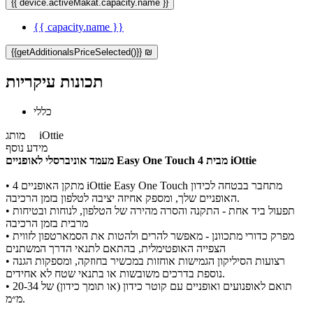
{{ device.activeMakat.capacity.name }}
{{ capacity.name }}
{{getAdditionalsPriceSelected()}} ₪
תכונות עיקריות
כללי
iOttie
מותג
מידע נוסף
מעמד אוניברסלי לאופניים Easy One Touch 4 מבית iOttie
• מתקן האופניים 4 iOttie Easy One Touch מתחבר בבטחה לכידון
האופניים שלך, ומספק אחיזה יציבה לטלפון בזמן הרכיבה.
• תפעול ביד אחת - התקנה והסרה מהירה של הטלפון, לנוחות ובטיחות
מרבית בזמן הרכיבה
• מפרק כדורי מתכוונן - מאפשר להרים ולהטות את הסמארטפון לזווית
הצפייה האופטימלית, בהתאם לתנאי הדרך המשתנים
• רצועות הסיליקון הגמישות אוחזות במכשיר בחוזקה, ומספקות הגנה
נוספת בדרכים משובשות או בתנאי שטח לא אחידים.
• תואם לאופנועים ואופניים עם קוטר כידון (או תומך כידון) של 20-34
מ״מ.