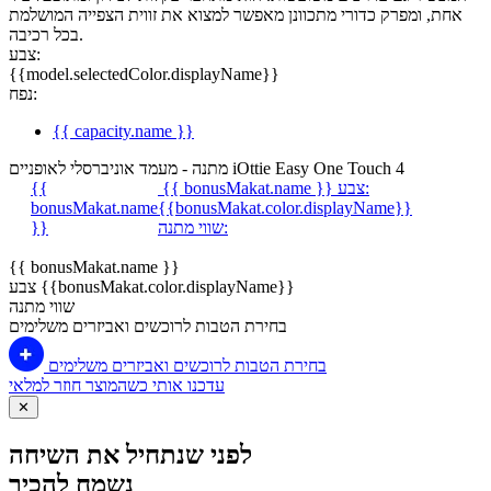
אחת, ומפרק כדורי מתכוונן מאפשר למצוא את זווית הצפייה המושלמת
בכל רכיבה.
צבע:
{{model.selectedColor.displayName}}
נפח:
{{ capacity.name }}
מתנה - מעמד אוניברסלי לאופניים iOttie Easy One Touch 4
צבע:
{{ bonusMakat.name }}
{{
bonusMakat.name
{{bonusMakat.color.displayName}}
שווי מתנה:
}}
{{ bonusMakat.name }}
צבע {{bonusMakat.color.displayName}}
שווי מתנה
בחירת הטבות לרוכשים ואביזרים משלימים
בחירת הטבות לרוכשים ואביזרים משלימים
עדכנו אותי כשהמוצר חוזר למלאי
✕
לפני שנתחיל את השיחה
נשמח להכיר