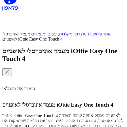
אתר פלאפון
חנות לובי
מקלדות, עטים ומעמדים
מעמד אוניברסלי
לאופניים iOttie Easy One Touch 4
מעמד אוניברסלי לאופניים iOttie Easy One
Touch 4
המוצר אזל מהמלאי
מעמד אוניברסלי לאופניים iOttie Easy One Touch 4
מעמד iOttie Easy One Touch 4 לאופניים מספק אחיזה יציבה ובטוחה
לכל סמארטפון, עם מערכת אחיזה כפולה ורצועות סיליקון שמחזיקות את
המכשיר גם בדרכים משובשות. הוא מתחבר בקלות לכידון ומתופעל ביד