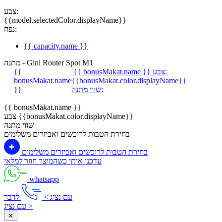
צבע:
{{model.selectedColor.displayName}}
נפח:
{{ capacity.name }}
מתנה - Gini Router Spot M1
צבע:
{{ bonusMakat.name }}
{{
bonusMakat.name
{{bonusMakat.color.displayName}}
שווי מתנה:
}}
{{ bonusMakat.name }}
צבע {{bonusMakat.color.displayName}}
שווי מתנה
בחירת הטבות לרוכשים ואביזרים משלימים
בחירת הטבות לרוכשים ואביזרים משלימים
עדכנו אותי כשהמוצר חוזר למלאי
whatsapp
עם נציג >
לדבר
עם נציג >
✕