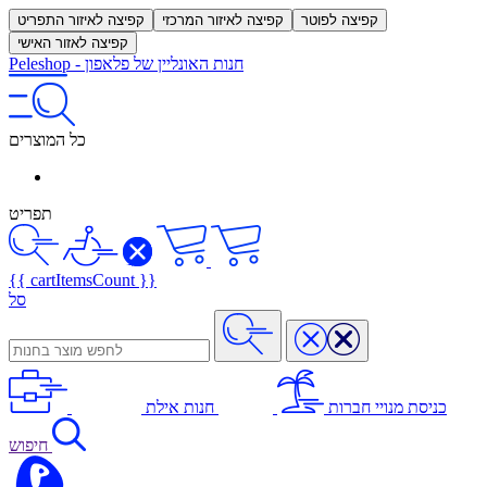
קפיצה לפוטר
קפיצה לאיזור המרכזי
קפיצה לאיזור התפריט
קפיצה לאזור האישי
חנות האונליין של פלאפון
-
Peleshop
כל המוצרים
תפריט
{{ cartItemsCount }}
סל
כניסת מנויי חברות
חנות אילת
חיפוש