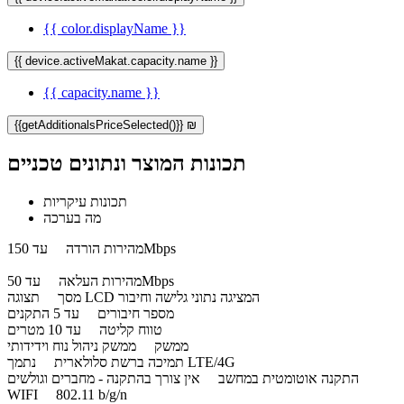
{{ color.displayName }}
{{ device.activeMakat.capacity.name }}
{{ capacity.name }}
{{getAdditionalsPriceSelected()}} ₪
תכונות המוצר ונתונים טכניים
תכונות עיקריות
מה בערכה
עד 150Mbps
מהירות הורדה
עד 50Mbps
מהירות העלאה
תצוגה LCD המציגה נתוני גלישה וחיבור
מסך
מספר חיבורים
עד 5 התקנים
טווח קליטה
עד 10 מטרים
ממשק
ממשק ניהול נוח וידידותי
נתמך LTE/4G
תמיכה ברשת סלולארית
התקנה אוטומטית במחשב
אין צורך בהתקנה - מחברים וגולשים
WIFI
802.11 b/g/n