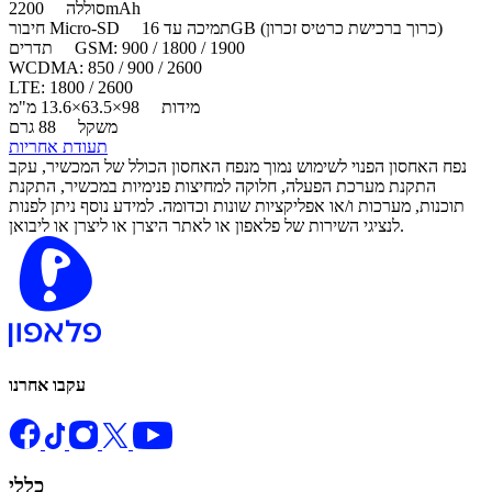
2200mAh
סוללה
תמיכה עד 16GB (כרוך ברכישת כרטיס זכרון)
חיבור Micro-SD
GSM: 900 / 1800 / 1900
תדרים
WCDMA: 850 / 900 / 2600
LTE: 1800 / 2600
מידות
98×63.5×13.6 מ"מ
משקל
88 גרם
תעודת אחריות
נפח האחסון הפנוי לשימוש נמוך מנפח האחסון הכולל של המכשיר, עקב
התקנת מערכת הפעלה, חלוקה למחיצות פנימיות במכשיר, התקנת
תוכנות, מערכות ו/או אפליקציות שונות וכדומה. למידע נוסף ניתן לפנות
לנציגי השירות של פלאפון או לאתר היצרן או ליצרן או ליבואן.
עקבו אחרנו
כללי