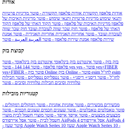
אודות
אודות פלאפון תקשורת
אודות פלאפון תקשורת - פוטר
מדיניות פרטיות
ותנאי שימוש
מדיניות פרטיות ותנאי שימוש - פוטר
מדיניות האיכות של
פלאפון
מדיניות האיכות של פלאפון - פוטר
הקוד האתי של פלאפון
הקוד
האתי של פלאפון - פוטר
חוק שכר שווה לעובדת ועובד
חוק שכר שווה
לעובדת ועובד - פוטר
אחריות תאגידית
אחריות תאגידית - פוטר
אמנת
שירות פלאפון
אמנת שירות פלאפון - פוטר
العربية
العربية - פוטר
קבוצת בזק
בזק
בזק - פוטר
אינטרנט בזק בינלאומי
אינטרנט בזק בינלאומי - פוטר
yes+FIBER
yes - פוטר
yes
144 - פוטר
פלאפון
פלאפון - פוטר
144
esim
esim לחו"ל
בזק Online - פוטר
בזק Online
yes+FIBER - פוטר
לחו"ל - פוטר
דיסני+
דיסני+ - פוטר
נטפליקס
נטפליקס - פוטר
חבילות
טלוויזיה וסיבים
חבילות טלוויזיה וסיבים - פוטר
קטגוריות מובילות
מכשירים
מכשירים - פוטר
אוזניות
אוזניות - פוטר
רמקולים
רמקולים -
פוטר
טאבלטים
טאבלטים - פוטר
שעונים חכמים
שעונים חכמים - פוטר
מבצעים
מבצעים - פוטר
אייפד
אייפד - פוטר
מוצרי חשמל לבית
מוצרי
אפל איירפודס AirPods 4
אפל איירפודס AirPods 4
חשמל לבית - פוטר
שעון Apple Watch Series 10 -
שעון Apple Watch Series 10
- פוטר