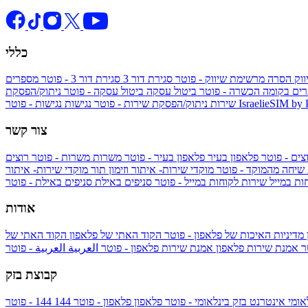
כללי
ווק
הסרה מרשימת שיווק - פוטר
סגירת דור 3
סגירת דור 3 - פוטר
מספרים
ים בקומה הכשרה - פוטר
ביטול עסקה
ביטול עסקה - פוטר
ניתוק/הפסקת
IsraelieSIM by
נגישות - פוטר
שירות
ניתוק/הפסקת שירות - פוטר
נגישות
צור קשר
צים - פוטר
פלאפון בעיר
פלאפון בעיר - פוטר
משרות
משרות - פוטר
רוצים
 שיחה מהמוקד - פוטר
מוקדי שירות- איתור וזימון תור
מוקדי שירות- איתור
ות במייל
שירות לקוחות במייל - פוטר
סניפים באילת
סניפים באילת - פוטר
אודות
מדיניות האיכות של פלאפון - פוטר
הקוד האתי של פלאפון
הקוד האתי של
טר
אמנת שירות פלאפון
אמנת שירות פלאפון - פוטר
العربية
العربية - פוטר
קבוצת בזק
אומי
אינטרנט בזק בינלאומי - פוטר
פלאפון
פלאפון - פוטר
144