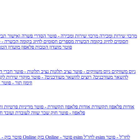
מרכזי שירות ומכירה
מרכזי שירות ומכירה - פוטר
הסדרי פשרה ואישור תביע
חסומים לחיוג בקומה הכשרה
מספרים חסומים לחיוג בקומה הכשרה - 
IsraelieSIM by Pelephone - פוטר
מועדון הטבות פלאפון
מועדון הטב
גיוס משווקים
גיוס משווקים - פוטר
נציב תלונות
נציב תלונות - פוטר
חברי ה
להשאר מעודכנים?
רוצים להשאר מעודכנים? - פוטר
מוקדי שירות לק
וזימון תור - פוטר
ר
אודות פלאפון תקשורת
אודות פלאפון תקשורת - פוטר
מדיניות פרטיות ו
פלאפון - פוטר
חוק שכר שווה לעובדת ועובד
חו
esim לחו"ל - פוטר
esim לחו"ל
בזק Online - פוטר
בזק Online
yes+FIBER - פוטר