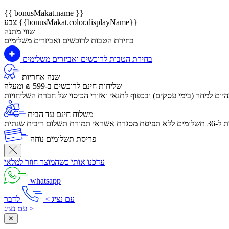
{{ bonusMakat.name }}
צבע {{bonusMakat.color.displayName}}
שווי מתנה
בחירת הטבות לרוכשים ואביזרים משלימים
בחירת הטבות לרוכשים ואביזרים משלימים
שנה אחריות
שליחות חינם לרוכשים ב-599 ₪ ומעלה
יום למחר (בימי עסקים) ובכפוף לתנאי ואזורי הכיסוי של חברת השליחויות
משלוח חינם עד הבית
לום ריבית שנתית
פריסת תשלומים נוחה
עדכנו אותי כשהמוצר חוזר למלאי
whatsapp
עם נציג >
לדבר
עם נציג >
✕