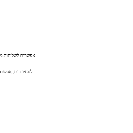
​אפשרות לשליחות מה
לנוחיותכם, אפשרות ל-36 תשלומים ללא תפיסת מסגרת אשראי תמורת תש