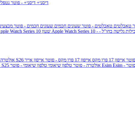
דיסני+
דיסני+ - פוטר
נטפל
ר
טאבלטים
טאבלטים - פוטר
שעונים חכמים
שעונים חכמים - פוטר
מבצעי
ילות גלישה בחו"ל -
שעון ple Watch Series 10
אייפון 17 פרו מקס
אייפון 17 פרו מקס - פוטר
אייפון אייר
גלקסי S26 אולטרה
Esi - פוטר
Esim
טלפון שיאומי - פוטר
גלקסי S25 אולטרה - פוטר
טלפון שיאומי
ג