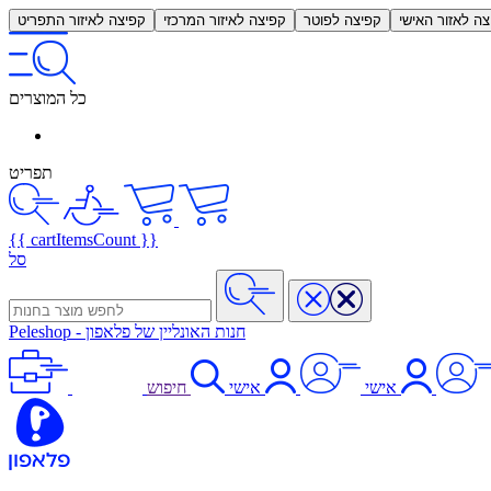
צה לאזור האישי
קפיצה לפוטר
קפיצה לאיזור המרכזי
קפיצה לאיזור התפריט
כל המוצרים
תפריט
{{ cartItemsCount }}
סל
חנות האונליין של פלאפון
-
Peleshop
אישי
אישי
חיפוש