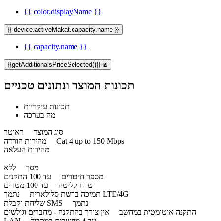
{{ color.displayName }}
{{ device.activeMakat.capacity.name }}
{{ capacity.name }}
{{getAdditionalsPriceSelected()}} ₪
תכונות המוצר ונתונים טכניים
תכונות עיקריות
מה בערכה
סוג המוצר
ראוטר
Cat 4 up to 150 Mbps
מהירות הורדה
מהירות העלאה
מסך
ללא
מספר חיבורים
עד 100 התקנים
טווח קליטה
עד 100 מטרים
נתמך LTE/4G
תמיכה ברשת סלולארית
נתמך
שליחת וקבלת SMS
התקנה אוטומטית במחשב
אין צורך בהתקנה - מחברים וגולשים
עד 4 מחשבים במקביל
LAN