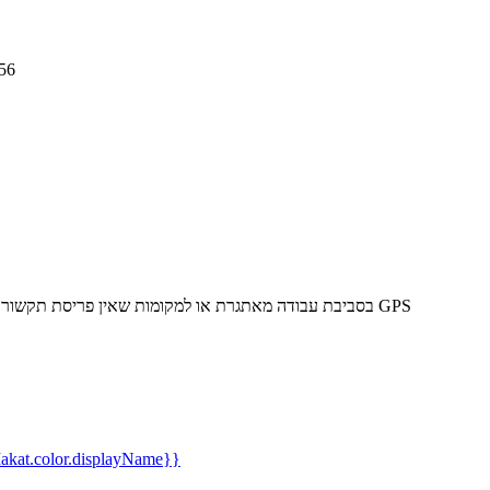
ראוט
נתב סלולרי מוקשח הנותן מענה לאינטרנט סלולרי 4G בסביבת עבודה מאתגרת או למקומות שאין פריסת תקשורת קווים. כולל אנטנת GPS
kat.color.displayName}}