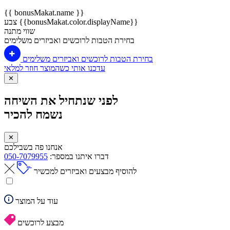
{{ bonusMakat.name }}
צבע {{bonusMakat.color.displayName}}
שווי מתנה
בחירת הטבות לרוכשים ואביזרים משלימים
בחירת הטבות לרוכשים ואביזרים משלימים
עדכנו אותי כשהמוצר חוזר למלאי
✕
לפני שנתחיל את השיחה
נשמח להכיר
✕
אנחנו פה בשבילכם
דברו איתנו במספר:
050-7079955
להוסיף מבצעים ואביזרים למכשיר
עוד על המוצר
מבצע לרוכשים