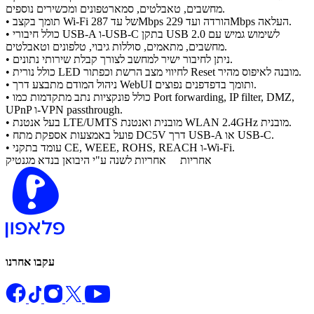
מחשבים, טאבלטים, סמארטפונים ומכשירים נוספים.
• תומך בקצב Wi-Fi של עד 287Mbps הורדה ועד 229Mbps העלאה.
• כולל חיבורי USB-A ו-USB-C בתקן USB 2.0 לשימוש גמיש עם
מחשבים, מתאמים, סוללות גיבוי, טלפונים וטאבלטים.
• ניתן לחיבור ישיר למחשב לצורך קבלת שירותי נתונים.
• כולל נורית LED לחיווי מצב הרשת וכפתור Reset מובנה לאיפוס מהיר.
• ניהול המודם מתבצע דרך WebUI ותומך בדפדפנים נפוצים.
• כולל פונקציות נתב מתקדמות כמו Port forwarding, IP filter, DMZ,
UPnP ו-VPN passthrough.
• בעל אנטנת LTE/UMTS מובנית ואנטנת WLAN 2.4GHz מובנית.
• פועל באמצעות אספקת מתח DC5V דרך USB-A או USB-C.
• עומד בתקני CE, WEEE, ROHS, REACH ו-Wi-Fi.
אחריות
אחריות לשנה ע"י היבואן בנדא מגנטיק
עקבו אחרנו