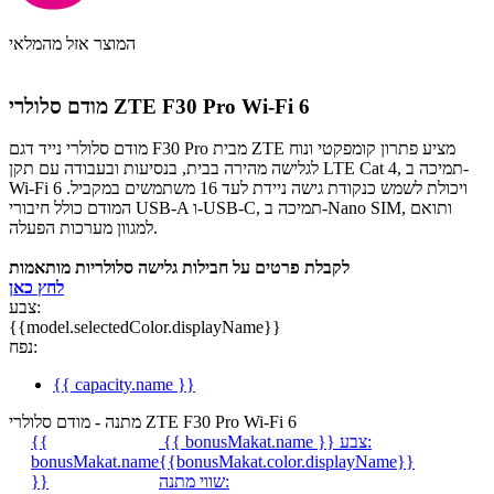
המוצר אזל מהמלאי
מודם סלולרי ZTE F30 Pro Wi-Fi 6
מודם סלולרי נייד דגם F30 Pro מבית ZTE מציע פתרון קומפקטי ונוח
לגלישה מהירה בבית, בנסיעות ובעבודה עם תקן LTE Cat 4, תמיכה ב-
Wi-Fi 6 ויכולת לשמש כנקודת גישה ניידת לעד 16 משתמשים במקביל.
המודם כולל חיבורי USB-A ו-USB-C, תמיכה ב-Nano SIM, ותואם
למגוון מערכות הפעלה.
לקבלת פרטים על חבילות גלישה סלולריות מותאמות
לחץ כאן
צבע:
{{model.selectedColor.displayName}}
נפח:
{{ capacity.name }}
מתנה - מודם סלולרי ZTE F30 Pro Wi-Fi 6
צבע:
{{ bonusMakat.name }}
{{
bonusMakat.name
{{bonusMakat.color.displayName}}
שווי מתנה:
}}