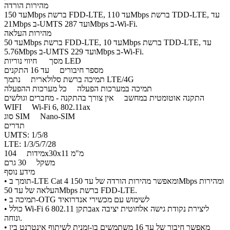
מהירות הורדה
עד 150Mbps ברשת FDD-LTE, עד 110Mbps ברשת TDD-LTE, עד
21Mbps ב-UMTS ועד 287Mbps ב-Wi-Fi.
מהירות העלאה
עד 50Mbps ברשת FDD-LTE, עד 10Mbps ברשת TDD-LTE, עד
5.76Mbps ב-UMTS ועד 229Mbps ב-Wi-Fi.
חיווי נוריות LED
מסך
מספר חיבורים
עד 16 התקנים
נתמך LTE/4G
תמיכה ברשת סלולארית
תמיכה במערכות הפעלה
כל מערכות ההפעלה
התקנה אוטומטית במחשב
אין צורך בהתקנה - מחברים וגולשים
WIFI
Wi-Fi 6, 802.11ax
Nano-SIM
סוג SIM
תדרים
UMTS: 1/5/8
LTE: 1/3/5/7/28
104x30x11 מ"מ
מידות
משקל
30 גרם
מידע נוסף
• תומך ב-LTE Cat 4 ומאפשר מהירות הורדה של עד 150Mbps ומהירות
העלאה של עד 50Mbps ברשת FDD-LTE.
• תמיכה ב-OTG לשימוש עם מכשירי אנדרואיד
• כולל Wi-Fi 6 בתקן 802.11ax ליצירת נקודת גישה אלחוטית יציבה
ונוחה.
• מאפשר חיבור של עד 16 משתמשים בו-זמנית לשיתוף אינטרנט בין