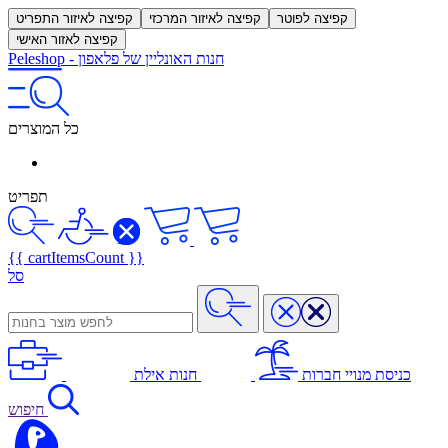
קפיצה לפוטר
קפיצה לאיזור המרכזי
קפיצה לאיזור התפריט
קפיצה לאזור האישי
חנות האונליין של פלאפון
-
Peleshop
כל המוצרים
תפריט
{{ cartItemsCount }}
סל
כניסת מנויי חברות
חנות אילת
חיפוש