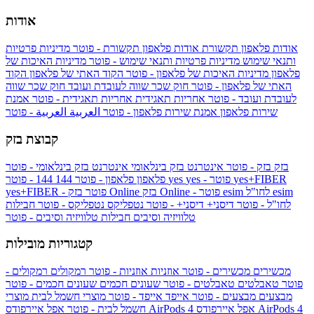
אודות
אודות פלאפון תקשורת
אודות פלאפון תקשורת - פוטר
מדיניות פרטיות
ותנאי שימוש
מדיניות פרטיות ותנאי שימוש - פוטר
מדיניות האיכות של
פלאפון
מדיניות האיכות של פלאפון - פוטר
הקוד האתי של פלאפון
הקוד
האתי של פלאפון - פוטר
חוק שכר שווה לעובדת ועובד
חוק שכר שווה
לעובדת ועובד - פוטר
אחריות תאגידית
אחריות תאגידית - פוטר
אמנת
שירות פלאפון
אמנת שירות פלאפון - פוטר
العربية
العربية - פוטר
קבוצת בזק
בזק
בזק - פוטר
אינטרנט בזק בינלאומי
אינטרנט בזק בינלאומי - פוטר
yes+FIBER
yes - פוטר
yes
144 - פוטר
פלאפון
פלאפון - פוטר
144
esim
esim לחו"ל
בזק Online - פוטר
בזק Online
yes+FIBER - פוטר
לחו"ל - פוטר
דיסני+
דיסני+ - פוטר
נטפליקס
נטפליקס - פוטר
חבילות
טלוויזיה וסיבים
חבילות טלוויזיה וסיבים - פוטר
קטגוריות מובילות
מכשירים
מכשירים - פוטר
אוזניות
אוזניות - פוטר
רמקולים
רמקולים -
פוטר
טאבלטים
טאבלטים - פוטר
שעונים חכמים
שעונים חכמים - פוטר
מבצעים
מבצעים - פוטר
אייפד
אייפד - פוטר
מוצרי חשמל לבית
מוצרי
אפל איירפודס AirPods 4
אפל איירפודס AirPods 4
חשמל לבית - פוטר