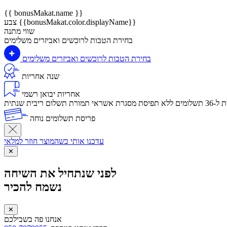
{{ bonusMakat.name }}
צבע {{bonusMakat.color.displayName}}
שווי מתנה
בחירת הטבות לרוכשים ואביזרים משלימים
בחירת הטבות לרוכשים ואביזרים משלימים
שנה אחריות
אחריות יבואן רשמי
לום ריבית שנתית
פריסת תשלומים נוחה
עדכנו אותי כשהמוצר חוזר למלאי
✕
לפני שנתחיל את השיחה
נשמח להכיר
✕
אנחנו פה בשבילכם