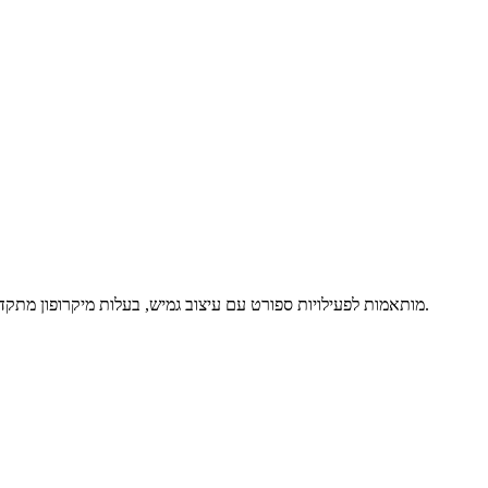
אוזניות אלחוטיות Open-Ear TWS מבית Baseus דגם AirGo AS01, מותאמות לפעילויות ספורט עם עיצוב גמיש, בעלות מיקרופון מתקדם עם השתקת רעשי סביבה בעת שיחות ומספקות עד 6 שעות האזנה בכל טעינה.