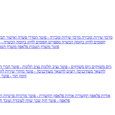
מרכזי שירות ומכירה
מרכזי שירות ומכירה - פוטר
הסדרי פשרה ואישור תביע
חסומים לחיוג בקומה הכשרה
מספרים חסומים לחיוג בקומה הכשרה - 
IsraelieSIM by Pelephone - פוטר
מועדון הטבות פלאפון
מועדון הטב
גיוס משווקים
גיוס משווקים - פוטר
נציב תלונות
נציב תלונות - פוטר
חברי ה
להשאר מעודכנים?
רוצים להשאר מעודכנים? - פוטר
מוקדי שירות לק
וזימון תור - פוטר
ר
אודות פלאפון תקשורת
אודות פלאפון תקשורת - פוטר
מדיניות פרטיות ו
פלאפון - פוטר
חוק שכר שווה לעובדת ועובד
חו