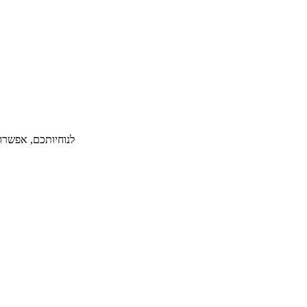
לנוחיותכם, אפשרות ל-36 תשלומים ללא תפיסת מסגרת אשראי תמורת תש