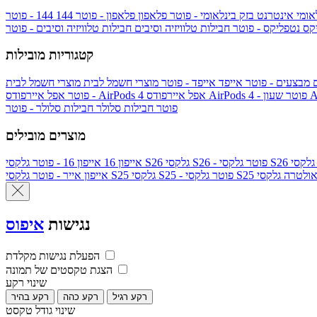
אומי
אינטרנט בזק בינלאומי - פוטר
פלאפון
פלאפון - פוטר
144
יקס
נטפליקס - פוטר
חבילות טלוויזיה וסיבים
חבילות טלוויזיה וסיבים - פוטר
קטגוריות מובילות
ם
מבצעים - פוטר
אייפד
אייפד - פוטר
מוצרי חשמל לבית
מוצרי חשמל לבית
Ap
אפל איירפודס AirPods 4 - פוטר
אפל איירפודס AirPods 4
- פוטר
פוטר
חבילות סלולר
חבילות סלולר - פוטר
מוצרים מובילים
גלקסי S26 - פוטר
גלקסי S26
אייפון 16
אייפון 16 - פוטר
לקסי S25 אולטרה
גלקסי S25 - פוטר
גלקסי S25
אייפון אייר - פוטר
נגישות
איפוס
הפעלת נגישות מקלדת
הצגת טקסטים של תמונה
שינוי רקע
רקע רגיל
רקע כהה
רקע בהיר
שינוי גודל טקסט