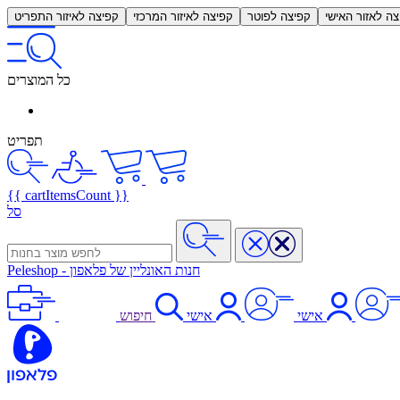
צה לאזור האישי
קפיצה לפוטר
קפיצה לאיזור המרכזי
קפיצה לאיזור התפריט
כל המוצרים
תפריט
{{ cartItemsCount }}
סל
חנות האונליין של פלאפון
-
Peleshop
אישי
אישי
חיפוש