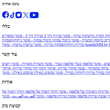
עקבו אחרנו
כללי
ווק
הסרה מרשימת שיווק - פוטר
סגירת דור 3
סגירת דור 3 - פוטר
מספרים
ים בקומה הכשרה - פוטר
ביטול עסקה
ביטול עסקה - פוטר
ניתוק/הפסקת
IsraelieSIM by
נגישות - פוטר
שירות
ניתוק/הפסקת שירות - פוטר
נגישות
צור קשר
צים - פוטר
פלאפון בעיר
פלאפון בעיר - פוטר
משרות
משרות - פוטר
רוצים
 שיחה מהמוקד - פוטר
מוקדי שירות- איתור וזימון תור
מוקדי שירות- איתור
ות במייל
שירות לקוחות במייל - פוטר
סניפים באילת
סניפים באילת - פוטר
אודות
מדיניות האיכות של פלאפון - פוטר
הקוד האתי של פלאפון
הקוד האתי של
טר
אמנת שירות פלאפון
אמנת שירות פלאפון - פוטר
العربية
العربية - פוטר
קבוצת בזק