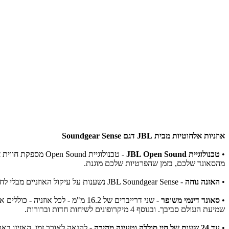
אוזניות אלחוטיות מבית JBL דגם Soundgear Sense
•
טכנולוגיית JBL Open Sound
- טכנולוגיית und
מהסאונד שלכם, בזמן שהפרטיות שלכם מוגנת.
•
האזנה נוחה
- JBL Soundgear Sense נשענות על עיקול האוזניים מבלי לחסום את תעלת האוזן, כך שתוכל לשמוע הן את הצליל והן את העולם מסביב בנוחות מלאה.
•
סאונד דינמי משופר
- שני דרייברים של 16.2 מ"מ - ל
שמיעת העולם סביבך. ובנוסף 4 מיקרופונים לשיחות חדות וברורות.
•
עד 24 שעות של חיי סוללה וטעינה מהירה