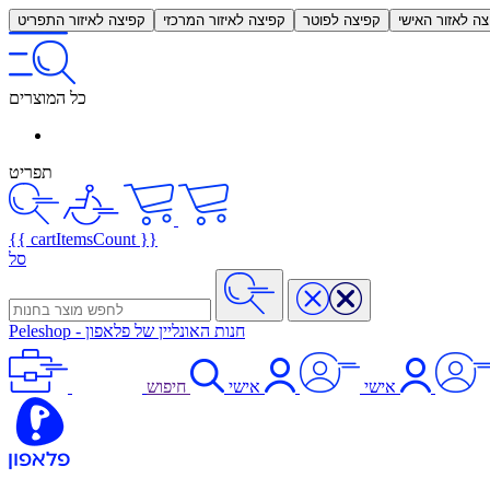
צה לאזור האישי
קפיצה לפוטר
קפיצה לאיזור המרכזי
קפיצה לאיזור התפריט
כל המוצרים
תפריט
{{ cartItemsCount }}
סל
חנות האונליין של פלאפון
-
Peleshop
אישי
אישי
חיפוש