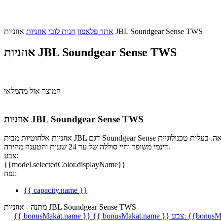
אוזניות JBL Soundgear Sense TWS
אתר פלאפון
חנות לובי
אוזניות
אוזניות JBL Soundgear Sense TWS
המוצר אזל מהמלאי
אוזניות JBL Soundgear Sense TWS
אוזניות אלחוטיות מבית JBL דגם Soundgear Sense הנשענות על עיקול האוזניים מבלי לחסום את תעלת האוזן ומספקות נוחות מלאה. בעלות טכנולוגיית Open Sound לחווית צליל טבעית עם כמעט אפס דליפת קול, סאונד
דינמי משופר וחיי סוללה של עד 24 שעות והטענה מהירה.
צבע:
{{model.selectedColor.displayName}}
נפח:
{{ capacity.name }}
מתנה - אוזניות JBL Soundgear Sense TWS
{{bonusMa
צבע:
{{ bonusMakat.name }}
{{ bonusMakat.name }}