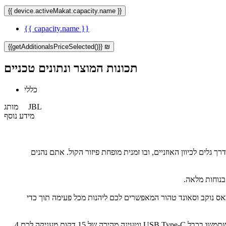
{{ device.activeMakat.capacity.name }}
{{ capacity.name }}
{{getAdditionalsPriceSelected()}} ₪
תכונות המוצר ונתונים טכניים
כללי
JBL
מותג
מידע נוסף
מופנה דרך גלים לכיוון האוזניים, ובו זמנית מופחת פיזור הקול. אתם נהנים
פשרות עם באס נוקב וסאונד טהור המאפשרים לכם ליהנות מכל פעימה תוך כדי
- להנאה לאורך זמן, האזינו באופן אלחוטי עד 6 שעות וקבלו עוד 18 מנרתיק הטעינה. אם אתם ממהרים, השתמשו בכבל USB Type-C וטעינה מהירה של 15 דקות מעניקה לכם 4