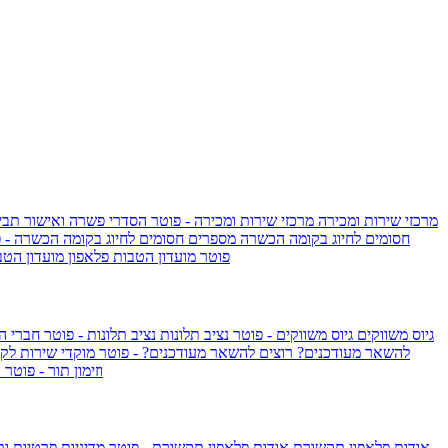
מרכזי שירות ומכירה
מרכזי שירות ומכירה - פוטר
הסדרי פשרה ואישור תביע
חסומים לחיוג בקומה הכשרה
מספרים חסומים לחיוג בקומה הכשרה - 
IsraelieSIM by Pelephone - פוטר
מועדון הטבות פלאפון
מועדון הטב
גיוס משווקים
גיוס משווקים - פוטר
נציב תלונות
נציב תלונות - פוטר
חברי ה
להשאר מעודכנים?
רוצים להשאר מעודכנים? - פוטר
מוקדי שירות לק
וזימון תור - פוטר
ר
אודות פלאפון תקשורת
אודות פלאפון תקשורת - פוטר
מדיניות פרטיות ו