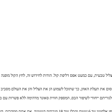
Open So מספקת חווית צליל טבעית, עם כמעט אפס דליפת קול. הודות לחידוש זה, לחץ הקול 
כל אוזניה - כוללים אלגוריתם ייחודי לשיפור הבס, המספק חווית סאונד מדהימה ללא 