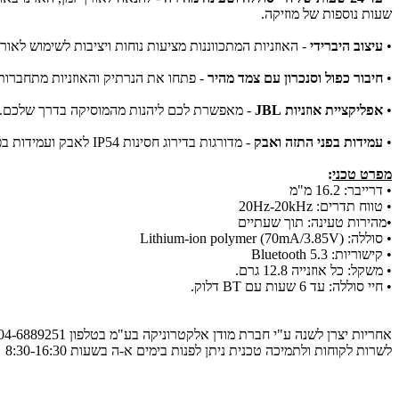
שעות נוספות של מוזיקה.
•
עיצוב היברידי
- האוזניות המתכווננות מציעות נוחות ויציבות לשימוש ל
•
חיבור כפול וסנכרון עם צמד מהיר
- פתחו את הנרתיק והאוזניות מתחברות למ
•
אפליקציית אוזניות JBL
- מאפשרת לכם ליהנות מהמוסיקה בדרך שלכם. מ
•
עמידות בפני התזה ואבק
- מדורגות בדירוג חסינות IP54 לאבק ועמידות בפני התזה.
מפרט טכני
:
• דרייבר: 16.2 מ"מ
• טווח תדרים: 20Hz-20kHz
•מהירות טעינה: תוך שעתיים
• סוללה: Lithium-ion polymer (70mA/3.85V)
• קישוריות: Bluetooth 5.3
• משקל: כל אוזנייה 12.8 גרם.
• חיי סוללה: עד 6 שעות עם BT דלוק.
אחריות יצרן לשנה ע"י חברת מודן אלקטרוניקה בע"מ בטלפון 04-6889251
לשרות לקוחות ולתמיכה טכנית ניתן לפנות בימים א-ה בשעות 8:30-16:30