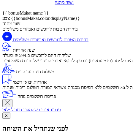
שווי מתנה:
{{ bonusMakat.name }}
צבע {{bonusMakat.color.displayName}}
שווי מתנה
בחירת הטבות לרוכשים ואביזרים משלימים
בחירת הטבות לרוכשים ואביזרים משלימים
שנה אחריות
שליחות חינם לרוכשים ב-599 ₪ ומעלה
יום למחר (בימי עסקים) ובכפוף לתנאי ואזורי הכיסוי של חברת השליחויות
משלוח חינם עד הבית
אחריות יבואן רשמי
לום ריבית שנתית
פריסת תשלומים נוחה
עדכנו אותי כשהמוצר חוזר למלאי
✕
לפני שנתחיל את השיחה