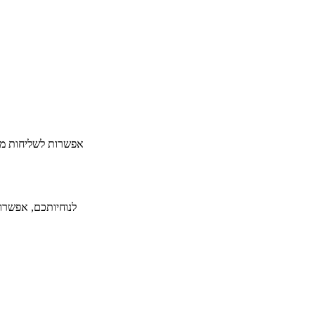
​אפשרות לשליחות מה
לנוחיותכם, אפשרות ל-36 תשלומים ללא תפיסת מסגרת אשראי תמורת תש