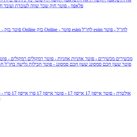
פלאפון - פוטר
חוק שכר שווה לעובדת ועובד
חו
esim לחו"ל - פוטר
esim לחו"ל
בזק Online - פוטר
בזק Online
yes+FIBER - פוטר
מכשירים
מכשירים - פוטר
אוזניות
אוזניות - פוטר
רמקולים
רמקולים - פוט
שעון Apple Watch Series 10 - פוטר
שעון חכם סמסונג
שעון חכם סמסונג - פוטר
חבילות גלישה בחו"ל
חב
גלקסי S26 אולטרה - פוטר
אייפון 17
אייפון 17 - פוטר
אייפון 17 פרו
אייפון 17 פרו - פוטר
m