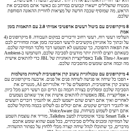
הוא יוצר חוויית האזנה מציאותית יותר. ומעקב תנועות ראש משולב
מבטיח שהצלילים יישארו קבועים במרחב גם כאשר אתם מסובבים את
הראש, מה שמוסיף שכבה חדשה של מציאות לחוויית ההאזנה הסוחפת
שלכם.
8 מיקרופונים עם ביטול רעשים אדפטיבי אמיתי 2.0 עם התאמות בזמן
אמת
העלימו רעשי רוח, רעשי רחוב ודיבורים במקום העבודה. 8 מיקרופונים (4
על ובתוך כל אוזנייה) מקשיבים לרעשי הסביבה בזמן אמת ומחזירים לכם
את הפאזה ההפוכה, כך שכמעט לא תשמעו דבר מלבד המוזיקה שלכם.
כשאתם רוצים להיות יותר מודעים לסביבה שלכם, השתמשו ב-Ambient
Aware ו-Talk Thru באפליקציית האוזניות של JBL כדי להתאים אישית
מה וכמה אתם שומעים מהסביבה שלכם.
4 מיקרופונים עם טכנולוגיית עיצוב קרן אדפטיבית לשיחות מושלמות
• הפכו כל שיחה או פגישה לשיחה פנים אל פנים. ארבעה מיקרופונים עם
עיצוב קרן אדפטיבית, המופעלים על ידי אלגוריתם AI, מנטרים את
הסביבה שלכם ומסלקים בצורה חכמה גם הדים וגם רעשי רקע מכל כיוון.
• אפליקציית JBL מאפשרת להתאים אישית את איך שאתם נשמעים
לאחרים ואיך אתם רוצים שהם יישמעו לכם, או להנמיך דוברים רועשים
או להגביר דוברים שקטים. אתם יכולים גם לשלוט בכמה מהקול שלכם
אתם רוצים לשמוע בשיחות, עם VoiceAware.
• Smart Talk עובר אוטומטית למצב Talkthru, מוריד את עוצמת השמע
של המוזיקה ומכניס צלילים סביבתיים, בכל פעם שהוא שומע אתכם
מדברים, כך שתוכלו לנהל שיחה קצרה מבלי ללחוץ על כפתור ההשהיה.