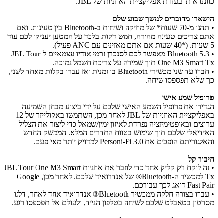
כווננו אותו בעזרת אפליקציית האוזניות של JBL.
הישארו מחוברים למשך שבוע שלם
• תהנו מ-70 שעות* של מוזיקה ושיחות ב-Bluetooth בין טעינות. ואם
אתם צריכים טעינה מהירה, חמש דקות בלבד על המטען יעניקו לכם עוד
5 שעות. (*40 שעות אם אתם מאזינים עם ANC פעיל).
• Bluetooth 5.3 מאפשר לכם לסנכרן זרמי אודיו עצמאיים ל-JBL Tour
One M3 Smart Tx תוך שמירה על צריכת חשמל נמוכה.
• חברו עד שני מכשירי Bluetooth בו זמנית ואז עברו בקלות מאחד לשני,
כך שלא תפספסו שיחה.
פרופיל שמע אישי
הגדירו את פרופיל השמע האישי שלכם על ידי ביצוע מבחן השמיעה
באפליקציית האוזניות של JBL לאחר מכן, השתמשו באקולייזר של 12
ערוצים ובאופטימיזציה נפרדת לאיזון ימין/שמאל כדי ליצור את הצליל
האידיאלי שלכם תוך שימוש בטווח התדרים המלא. הממשק החדש
והאלגוריתם הופכים את Personi-Fi 3.0 למדויק יותר מאי פעם.
חיבור קל
• זה לוקח רק קליק אחד כדי לחבר את אוזניות JBL Tour One M3 Smart
Tx למכשיר ה-Bluetooth® של אנדרואיד שלכם. לאחר מכן, Google
Fast Pair דואג לכך עבורכם.
• עברו בצורה חלקה ממכשיר Bluetooth® אנדרואיד אחד לאחר, דלגו
מסרטון בטאבלט שלכם לשיחה בטלפון הנייד, ולעולם אל תפספסו רגע.