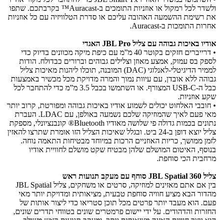
ולשדר לכל רמקול או אוזניות התומכים ב-Auracast™ בקרבתכם. שתפו
את רשימת ההשמעה האהובה עליכם או סדרת הטלוויזיה עם כל אוזניות
אחרות התומכות ב-Auracast.
אודיו באיכות גבוהה עם צליל JBL Pro האגדי
• דרייברים חזקים בקוטר 40 מ”מ עם כיפת מיקה מכוונים בדיוק כדי
לספק בס עמוק, אמצע מאוזן וצלילים גבוהים וברורים כבדולח. הודות
לממיר הדיגיטלי-לאנלוגי (DAC) המובנה, תוכלו ליהנות מאיכות צליל
גבוהה ללא אובדן, עם עיוות נמוך והמרה מדויקת מכל מכשיר באמצעות
כבל ה-USB-C המצורף. או השתמשו בכבל 3.5 מ”מ כדי להתחבר לכל
שקע אוזניות.
• חובבי האלחוט יכולים לשמוע אודיו באיכות גבוהה ומפורטת, קרוב יותר
מאי פעם לאיך שהמוזיקה שלכם נשמעה באולפן, עם LDAC. העברת
נתונים בכמות גדולה פי שלושה מאודיו Bluetooth® קונבנציונלי, מספקת
צליל יוצא דופן ב-24 ביט. ובגלל שאיכות הצליל הזו אומרת שתרצו להאזין
לזמן ממושך, כריות האוזניים הרכות במיוחד מבטיחות התאמה נוחה.
בנוסף, האיטום המושלם שלהן מבטיח שקט מושלם לחוויית אודיו
מרחבית הכי סוחפת.
צליל JBL Spatial 360 סוחף עם מעקב תנועות ראש
בין אם אתם מאזינים למוזיקה, סרטים או משחקים, צליל JBL Spatial
מהדור הבא מציע חוויה סוחפת טבעית, מציאותית ומדויקת יותר מאי
פעם. הוא מעבד יותר פרטים מכל תוכן סטריאו כדי ליצור אותות של
החזרות והדהודים. על ידי יישום פרמטרים שונים בטווחי תדרים שונים,