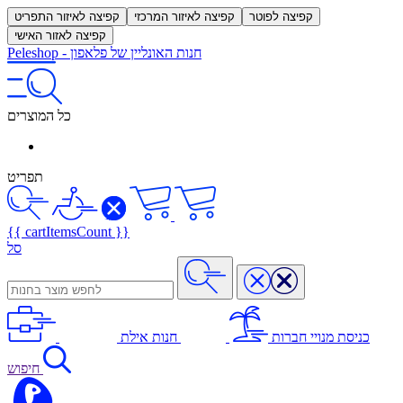
קפיצה לפוטר
קפיצה לאיזור המרכזי
קפיצה לאיזור התפריט
קפיצה לאזור האישי
חנות האונליין של פלאפון
-
Peleshop
כל המוצרים
תפריט
{{ cartItemsCount }}
סל
כניסת מנויי חברות
חנות אילת
חיפוש