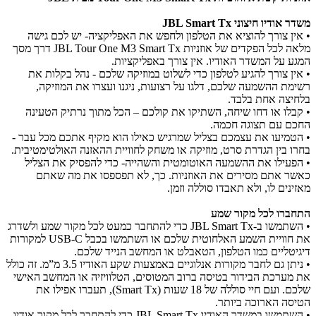
משדר אודיו חיצוני JBL Smart Tx
• אין צורך להוציא את הטלפון ולחפש את האפליקציה- יש לכם גישה
מלאה לכל הפקדים של אוזניות JBL Tour One M3 Smart Tx דרך מסך
המגע על המשדר האודיו. אין צורך באפליקציות.
• אין צורך להגיע לטלפון כדי לשלוט במוזיקה שלכם - נהל בקלות את
רשימת ההשמעה שלכם, דלגו על רצועות, ניגנו ועצרו את המוזיקה,
בלחיצה אחת בלבד.
• קבלו או דחו שיחה, השתיקו את קולכם – הכל מתוך נרתיק הטעינה
החכם עם תצוגה חכמה.
• הטמיעו את עצמכם בצליל שמרגיש כאילו הוא מקיף אתכם מכל עבר -
בחרו בין הגדרת סרט, מוזיקה או משחק לחוויית ההאזנה האולטימטיבית.
• הפעילו את ההשמעה האוטומטית והשהייה- כדי להפסיק את הצליל
כאשר אתם מסירים את האוזניות. כך, לא תפספסו את מה שאתם
מאזינים לו, ולא תאבדו סוללה וזמן.
התחברו לכל מקור שמע
• השתמשו ב-JBL Smart Tx כדי להתחבר כמעט לכל מקור שמע ולשדרג
את חוויית השמע האלחוטית שלכם או השתמשו בכבל USB-C למקורות
דיגיטליים כמו הטלפון, הטאבלט או המחשב הנייד שלכם.
• ניתן גם לחבר מקורות אנלוגיים באמצעות שקע האודיו 3.5 מ”מ. זה כולל
את מערכת הבידור בטיסה ברוב המטוסים, הטלוויזיה או המחשב האישי
שלכם. ועם חיי סוללה של 18 שעות (Smart Tx), תעברו אפילו את
הטיסה הארוכה ביותר.
• השתמשו במשדר האודיו JBL Smart Tx כדי להתחבר לכל מקור אודיו