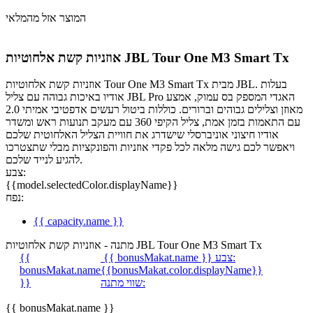
המוצר אזל מהמלאי
אוזניות קשת אלחוטיות JBL Tour One M3 Smart Tx
אוזניות קשת אלחוטיות Tour One M3 Smart Tx מבית JBL. בעלות
אודיו באיכות גבוהה עם צליל JBL Pro האגדי המספק בס עמוק, אמצע
מאוזן וצלילים גבוהים וברורים. כוללות ביטול רעשים אדפטיבי אמיתי 2.0
עם התאמות בזמן אמת, צליל הקיפי 360 עם מעקב תנועות ראש ומשדר
אודיו חיצוני אוניברסלי שישדרג את חוויית הצליל האלחוטית שלכם
ויאפשר לכם גישה מלאה לכל פקדי אוזניות והפונקציות מבלי שתצטרכו
להגיע לנייד שלכם.
צבע:
{{model.selectedColor.displayName}}
נפח:
{{ capacity.name }}
מתנה - אוזניות קשת אלחוטיות JBL Tour One M3 Smart Tx
צבע:
{{ bonusMakat.name }}
{{
bonusMakat.name
{{bonusMakat.color.displayName}}
שווי מתנה:
}}
{{ bonusMakat.name }}