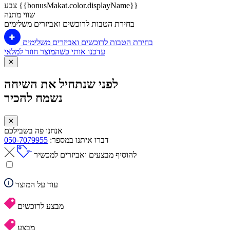
צבע {{bonusMakat.color.displayName}}
שווי מתנה
בחירת הטבות לרוכשים ואביזרים משלימים
בחירת הטבות לרוכשים ואביזרים משלימים
עדכנו אותי כשהמוצר חוזר למלאי
✕
לפני שנתחיל את השיחה
נשמח להכיר
✕
אנחנו פה בשבילכם
דברו איתנו במספר:
050-7079955
להוסיף מבצעים ואביזרים למכשיר
עוד על המוצר
מבצע לרוכשים
מבצע