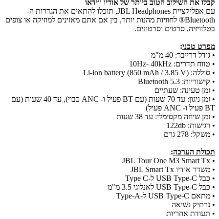
קבלו את השילוב הטוב ביותר של אודיו ווידאו
עם אפליקציית JBL Headphones, תוכלו להתאים את הגדרות ה-
Bluetooth® לחוויות מהנות יותר, בין אם אתם מאזינים למוזיקה או צופים
בטלוויזיה, סרטים וסרטונים.
מפרט טכני
:
• גודל דרייבר:
40 מ"מ
• טווח תדרים:
10Hz- 40kHz
• סוללה:
Li-ion battery (850 mAh / 3.85 V)
• קישוריות:
Bluetooth 5.3
• זמן טעינה:
שעתיים
• זמן ניגון: עד 70 שעות (עם BT פעיל ו- ANC כבוי), עד 40 שעות (עם
BT פעיל ו- ANC פעיל)
• זמן שיחה מקסימלי: עד 38 שעות
• רגישות:
122db
• משקל:
278 גרם
תכולת הערכה
:
• JBL Tour One M3 Smart Tx
• משדר אודיו JBL Smart Tx
• כבל USB Type-C ל-Type C
• כבל USB Type-C לאנלוגי 3.5 מ"מ
• מתאם USB Type-C ל-Type-A
• נרתיק נשיאה
• תעודת אחריות