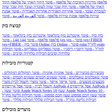
פלאפון
מדיניות האיכות של פלאפון - פוטר
הקוד האתי של פלאפון
הקוד
האתי של פלאפון - פוטר
חוק שכר שווה לעובדת ועובד
חוק שכר שווה
לעובדת ועובד - פוטר
אחריות תאגידית
אחריות תאגידית - פוטר
אמנת
שירות פלאפון
אמנת שירות פלאפון - פוטר
العربية
العربية - פוטר
קבוצת בזק
בזק
בזק - פוטר
אינטרנט בזק בינלאומי
אינטרנט בזק בינלאומי - פוטר
yes+FIBER
yes - פוטר
yes
144 - פוטר
פלאפון
פלאפון - פוטר
144
esim
esim לחו"ל
בזק Online - פוטר
בזק Online
yes+FIBER - פוטר
לחו"ל - פוטר
דיסני+
דיסני+ - פוטר
נטפליקס
נטפליקס - פוטר
חבילות
טלוויזיה וסיבים
חבילות טלוויזיה וסיבים - פוטר
קטגוריות מובילות
מכשירים
מכשירים - פוטר
אוזניות
אוזניות - פוטר
רמקולים
רמקולים -
פוטר
טאבלטים
טאבלטים - פוטר
שעונים חכמים
שעונים חכמים - פוטר
מבצעים
מבצעים - פוטר
אייפד
אייפד - פוטר
מוצרי חשמל לבית
מוצרי
אפל איירפודס AirPods 4
אפל איירפודס AirPods 4
חשמל לבית - פוטר
שעון Apple Watch Series 10 -
שעון Apple Watch Series 10
- פוטר
פוטר
שעון חכם סמסונג
שעון חכם סמסונג - פוטר
חבילות גלישה בחו"ל
חבילות גלישה בחו"ל - פוטר
חבילות סלולר
חבילות סלולר - פוטר
מוצרים מובילים