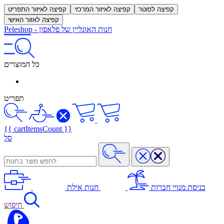
קפיצה לפוטר
קפיצה לאיזור המרכזי
קפיצה לאיזור התפריט
קפיצה לאזור האישי
חנות האונליין של פלאפון
-
Peleshop
כל המוצרים
תפריט
{{ cartItemsCount }}
סל
כניסת מנויי חברות
חנות אילת
חיפוש