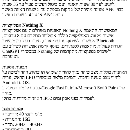
להגיע לעד 80 שעות האזנה, ועם ביטול רעשים פעיל עד 35 שעות.
טעינה מהירה של 5 דקות מספקת עד 5 שעות האזנה כאשר ANC כבוי
או עד 2.4 שעות כאשר ANC פועל.
אפליקציית Nothing X
האוזניות משתלבות עם אפליקציית Nothing X המאפשרת התאמה
אישית מלאה. האפליקציה כוללת אקולייזר מתקדם עם 8 ערוצים,
אפשרות לשיתוף פרופילי אודיו, חיבור כפול בין מכשירי Bluetooth
והגדרת פעולות מותאמות לכפתורים. בנוסף קיימת אפשרות לשילוב עם
ChatGPT במכשירי Nothing ולשימוש בפונקציות מתקדמות של
המערכת.
תכונות נוספות
האוזניות כוללות מצב שיהוי נמוך לחוויית שימוש תגובתית, זיהוי לבישה על
הראש, נורית LED לחיווי מצב טעינה וחיבור, ותמיכה מלאה במכשירי
Android ו-iOS.
בנוסף קיימת תמיכה ב-Google Fast Pair וב-Microsoft Swift Pair לזיווג
מהיר.
האוזניות מדורגות בתקן IP52 לעמידות בפני אבק ומים.
:
מפרט טכני
• דרייבר: ‎40‎ מ"מ דינמי
• התנגדות: ‎16Ω‎
• תדר: ‎20Hz – 40kHz‎
• דיאפרגמה: PU