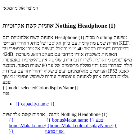
המוצר אזל מהמלאי
אוזניות קשת אלחוטיות Nothing Headphone (1)
אוזניות קשת אלחוטיות דגם Headphone (1) מבית Nothing מציעות
חוויית שמע מתקדמת עם כיוון אקוסטי של מותג האודיו הבריטי KEF,
דרייברים דינמיים בקוטר 40 מ"מ וביטול רעשים אקטיבי אדפטיבי עד
‎42dB‎. האוזניות משלבות אודיו מרחבי עם מעקב ראש, מערכת
מיקרופונים מתקדמת לשיחות ברורות, שליטה אינטואיטיבית באמצעות
רולר וכפתורי מגע וחיי סוללה מרשימים של עד 80 שעות האזנה. המבנה
הפרימיום מאלומיניום ועיצוב שקוף ייחודי יחד עם עמידות IP52 לאבק
ולמים הופכים אותן לאוזניות עוצמתיות ונוחות לשימוש יומיומי ממושך.
צבע:
{{model.selectedColor.displayName}}
נפח:
{{ capacity.name }}
מתנה - אוזניות קשת אלחוטיות Nothing Headphone (1)
צבע:
{{ bonusMakat.name }}
{{
bonusMakat.name
{{bonusMakat.color.displayName}}
שווי מתנה:
}}