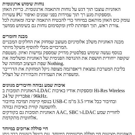
נוחות שימוש ארגונומית
האוזניות עוצבו תוך דגש על נוחות והתאמה ארגונומית. כריות האוזן
עשויות PU ומספקות מגע רך תוך עמידות בפני שמנים ואיפור.
עומק כוס האוזן מותאם במיוחד כדי להבטיח התאמה יציבה ומאוזנת לכל
צורת ראש, תוך הפחתת לחץ ומקסימום נוחות גם בשימוש ממושך.
מבנה וחומרים
מבנה האוזניות משלב אלומיניום מעוצב שמחזק את החלקים המבניים
המרכזיים מבלי להוסיף משקל מיותר.
בנוסף נעשה שימוש בפלסטיק מדויק שמספק גמישות ואיזון. מעטפת
שקופה ייחודית חושפת את ההנדסה הפנימית של האוזניות ומשלימה את
שפת העיצוב המזוהה של Nothing.
בליבת המערכת נמצאת דיאפרגמה מצופה ניקל המחזקת את הדרייבר
ומשפרת את העמידות והבהירות של הצליל.
איכות שמע גבוהה וחיבורים מגוונים
האוזניות תומכות ב-LDAC ומספקות אודיו באיכות Hi-Res Wireless
בדיוק של 24bit / 96kHz.
בנוסף קיימת תמיכה בחיבור USB-C ובחיבור כבל אודיו 3.5 מ"מ
להשמעה קווית באיכות גבוהה.
האוזניות תומכות גם בקודקים AAC, SBC ו-LDAC לחוויית שמע
אלחוטית מתקדמת.
חיי סוללה ארוכים במיוחד
האוזניות מציעות חיי סוללה מרשימים במיוחד. עם ביטול רעשים כבוי ניתן