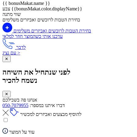
{{ bonusMakat.name }}
צבע {{bonusMakat.color.displayName}}
שווי מתנה
בחירת הטבות לרוכשים ואביזרים משלימים
בחירת הטבות לרוכשים ואביזרים משלימים
עדכנו אותי כשהמוצר חוזר למלאי
לדבר
עם נציג >
✕
לפני שנתחיל את השיחה
נשמח להכיר
✕
אנחנו פה בשבילכם
דברו איתנו במספר:
050-7079955
להוסיף מבצעים ואביזרים למכשיר
עוד על המוצר