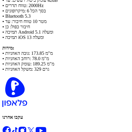
• עומק ביטול רעשים: עד ‎42dB‎
• טווח תדרים: ‎2000Hz‎
• מיקרופונים: ‎6‎ בסך הכל
• Bluetooth ‎5.3‎
• טווח חיבור: עד ‎10‎ מטר
• חיבור כפול: כן
• תמיכה Android ‎5.1‎ ומעלה
• תמיכה iOS ‎13‎ ומעלה
מידות:
• גובה האוזניות: ‎173.85‎ מ"מ
• רוחב האוזניות: ‎78.0‎ מ"מ
• עומק האוזניות: ‎189.25‎ מ"מ
• משקל האוזניות: ‎329‎ גרם
עקבו אחרנו