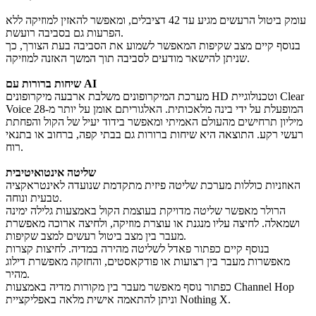
עומק ביטול הרעשים מגיע עד 42 דציבלים, ומאפשר להאזין למוזיקה ללא
הפרעות גם בסביבה רועשת.
בנוסף קיים מצב שקיפות המאפשר לשמוע את הסביבה בעת הצורך, כך
שניתן להישאר מודעים לסביבה תוך המשך האזנה למוזיקה.
שיחות ברורות עם AI
מערכת המיקרופונים משלבת ארבעה מיקרופונים HD וטכנולוגיית Clear
Voice המופעלת על ידי בינה מלאכותית. האלגוריתם אומן על יותר מ-28
מיליון תרחישים מהעולם האמיתי ומאפשר בידוד יעיל של הקול והפחתת
רעשי רקע. התוצאה היא שיחות ברורות גם בבתי קפה, ברחוב או בתנאי
רוח.
שליטה אינטואיטיבית
האוזניות כוללות מערכת שליטה פיזית מתקדמת שנועדה לאינטראקציה
טבעית ונוחה.
הרולר מאפשר שליטה מדויקת בעוצמת הקול באמצעות גלילה ימינה
ושמאלה. לחיצה עליו מנגנת או עוצרת מוזיקה, ולחיצה ארוכה מאפשרת
מעבר בין מצב ביטול רעשים למצב שקיפות.
בנוסף קיים כפתור פאדל לשליטה מהירה במדיה. לחיצות קצרות
מאפשרות מעבר בין רצועות או פודקאסטים, והחזקה מאפשרת דילוג
מהיר.
כפתור נוסף מאפשר מעבר בין מקורות מדיה באמצעות Channel Hop
וניתן להתאמה אישית מלאה באפליקציית Nothing X.