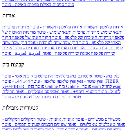
פוטר
סניפים באילת
סניפים באילת - פוטר
אודות
אודות פלאפון תקשורת
אודות פלאפון תקשורת - פוטר
מדיניות פרטיות
ותנאי שימוש
מדיניות פרטיות ותנאי שימוש - פוטר
מדיניות האיכות של
פלאפון
מדיניות האיכות של פלאפון - פוטר
הקוד האתי של פלאפון
הקוד
האתי של פלאפון - פוטר
חוק שכר שווה לעובדת ועובד
חוק שכר שווה
לעובדת ועובד - פוטר
אחריות תאגידית
אחריות תאגידית - פוטר
אמנת
שירות פלאפון
אמנת שירות פלאפון - פוטר
العربية
العربية - פוטר
קבוצת בזק
בזק
בזק - פוטר
אינטרנט בזק בינלאומי
אינטרנט בזק בינלאומי - פוטר
yes+FIBER
yes - פוטר
yes
144 - פוטר
פלאפון
פלאפון - פוטר
144
esim
esim לחו"ל
בזק Online - פוטר
בזק Online
yes+FIBER - פוטר
לחו"ל - פוטר
דיסני+
דיסני+ - פוטר
נטפליקס
נטפליקס - פוטר
חבילות
טלוויזיה וסיבים
חבילות טלוויזיה וסיבים - פוטר
קטגוריות מובילות
מכשירים
מכשירים - פוטר
אוזניות
אוזניות - פוטר
רמקולים
רמקולים -
פוטר
טאבלטים
טאבלטים - פוטר
שעונים חכמים
שעונים חכמים - פוטר
מבצעים
מבצעים - פוטר
אייפד
אייפד - פוטר
מוצרי חשמל לבית
מוצרי