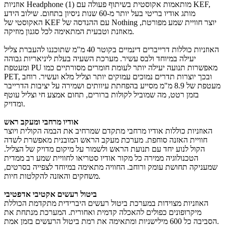
אוזניות Headphone (1) מותאמות אקוסטית בשיתוף פעולה עם KEF,
מותג אודיו בריטי בעל יותר מ-60 שנות ניסיון בתחום. שילוב הידע
האקוסטי של KEF עם ההנדסה של Nothing יוצר חוויית שמע מפורטת,
מאוזנת וטבעית המתאימה לכל סגנון מוזיקה.
האוזניות כוללות דרייברים דינמיים בקוטר 40 מ"מ שתוכננו להעברת צליל
יעילה במיוחד ולבס עשיר. מערכת השעיה בעלת ליניאריות גבוהה
ומעטפת PU מאפשרות תנועה יעילה יותר לעומת חומרים מסורתיים כמו
PET, ובכך יוצרות תדרים נמוכים עמוקים יותר וצליל מלא ועשיר. רוחב
מעטפת של 8.9 מ"מ מסייע בהפחתת עיוותים ושמירה על יציבות הדרייבר
בזמן רטט, מה שמוביל לקולות ברורים, תחום אמצע חי וצליל עוטף
ומדויק.
אודיו מרחבי ומעקב ראש
האוזניות כוללות אודיו מרחבי מתקדם שמרחיב את הבמה הקולית ויוצר
חוויית האזנה סוחפת. מערכת מעקב הראש המובנית מאפשרת לשדה
הקול לנוע יחד עם תנועת הראש ולשמור על מיקום מדויק של הצליל.
הטכנולוגיה ממירה כל מקור אודיו סטריאו לחוויית שמע רב ממדית
שמעניקה תחושת עומק ורוחב. החוויה מתאימה במיוחד לצפייה בסרטים,
משחקים והאזנה להקלטות חיות.
ביטול רעשים אקטיבי אדפטיבי
האוזניות מצוידות במערכת ביטול רעשים היברידית מתקדמת הכוללת
מיקרופונים כפולים להאכלה קדמית ואחורית. המערכת מנתחת את
הסביבה כל 600 מילישניות ומתאימה את רמת ביטול הרעשים בזמן אמת.