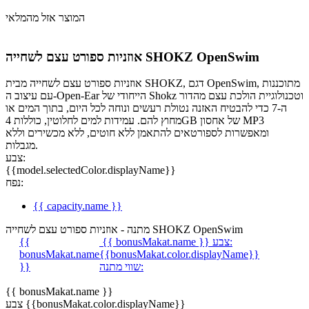
המוצר אזל מהמלאי
אוזניות ספורט עצם לשחייה SHOKZ OpenSwim
אוזניות ספורט עצם לשחייה מבית SHOKZ, דגם OpenSwim, מתוכננות
עם עיצוב ה-Open-Ear הייחודי של Shokz וטכנולוגיית הולכת עצם מהדור
ה-7 כדי להבטיח האזנה נטולת רעשים ונוחה לכל היום, בתוך המים או
מחוץ להם. עמידות למים לחלוטין, כוללות 4GB של אחסון MP3
ומאפשרות לספורטאים להתאמן ללא חוטים, ללא מכשירים וללא
מגבלות.
צבע:
{{model.selectedColor.displayName}}
נפח:
{{ capacity.name }}
מתנה - אוזניות ספורט עצם לשחייה SHOKZ OpenSwim
צבע:
{{ bonusMakat.name }}
{{
bonusMakat.name
{{bonusMakat.color.displayName}}
שווי מתנה:
}}
{{ bonusMakat.name }}
צבע {{bonusMakat.color.displayName}}