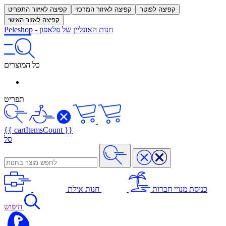
קפיצה לפוטר
קפיצה לאיזור המרכזי
קפיצה לאיזור התפריט
קפיצה לאזור האישי
חנות האונליין של פלאפון
-
Peleshop
כל המוצרים
תפריט
{{ cartItemsCount }}
סל
כניסת מנויי חברות
חנות אילת
חיפוש