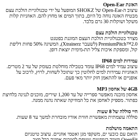
האזנת Open-Ear
עיצוב ה-Open-Ear של SHOKZ המופעל על ידי טכנולוגיית הולכת עצם
מבטיח האזנה נוחה כל היום, בתוך המים או מחוץ להם. האוזניות קלות
משקל ושוקלות 30 גרם בלבד.
טכנולוגיית הולכת עצם
מצויד בטכנולוגיית הולכת העצם המוגנת בפטנט
PremiumPitch™2.0 (לשעבר Xtrainerz), המשיגה 50% פחות דליפת
קול, ומספקת איכות צליל תת-מימית יוצאת דופן.
עמידות למים IP68
עיצוב עמיד למים IP68 עומד בטבילה מוחלטת בעומק של עד 2 מטרים.
האוזניות עמידות למים לחלוטין כך שתוכל לשחות, לרוץ, לרכוב על
אופניים או להתאמן חזק יותר מאי פעם.
4GB של אחסון MP3
אחסון מובנה מאפשר ספרייה של עד 1,200 שירים, מוכנים לנגינה בלחיצת
כפתור. מספיק לאחסן את כל המוזיקה שאתה נהנה ממנה.
חיי סוללה של 8 שעות
סוללה עוצמתית מאפשרת חווית אודיו מובחרת למשך עד 8 שעות.
התאמה מושלמת
תואם עם כובעי ים, משקפי מגן ואטמי אוזניים. עיצוב טיטניום
OpenFit מצויד בגמישות עוטפת ליציבות אמינה בכל מצב.