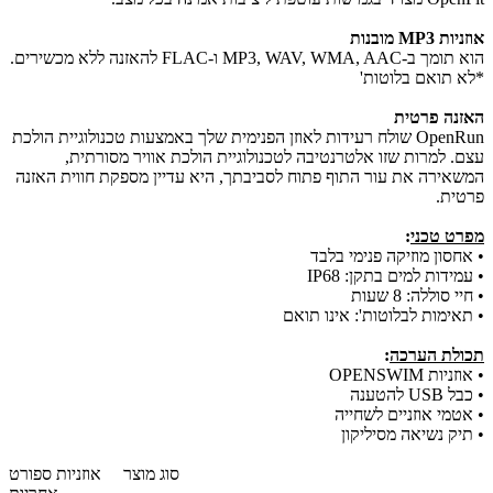
אוזניות MP3 מובנות
הוא תומך ב-MP3, WAV, WMA, AAC ו-FLAC להאזנה ללא מכשירים.
*לא תואם בלוטות'
האזנה פרטית
OpenRun שולח רעידות לאוזן הפנימית שלך באמצעות טכנולוגיית הולכת
עצם. למרות שזו אלטרנטיבה לטכנולוגיית הולכת אוויר מסורתית,
המשאירה את עור התוף פתוח לסביבתך, היא עדיין מספקת חווית האזנה
פרטית.
מפרט טכני
:
•
אחסון מוזיקה פנימי בלבד
•
עמידות למים בתקן: IP68
•
חיי סוללה: 8 שעות
•
תאימות לבלוטות': אינו תואם
תכולת הערכה
:
•
אוזניות OPENSWIM
•
כבל USB להטענה
•
אטמי אוזניים לשחייה
•
תיק נשיאה מסיליקון
סוג מוצר
אוזניות ספורט