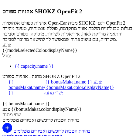
אוזניות ספורט SHOKZ OpenFit 2
אוזניות ספורט אלחוטיות Open-Ear מבית SHOKZ, דגם OpenFit 2,
בעלות טכנולוגיית הולכת אוויר מתקדמת, סוללה עוצמתית, טעינה מהירה
והתאמה מדויקת לאוזן. אידיאליות לשיחות, מוסיקה, ספורט וסביבה
משרדית, עם עיצוב פתוח שמאפשר לך להישאר מחובר לסביבה.
צבע:
{{model.selectedColor.displayName}}
גודל:
{{ capacity.name }}
מתנה - אוזניות ספורט SHOKZ OpenFit 2
צבע:
{{ bonusMakat.name }}
{{
bonusMakat.name
{{bonusMakat.color.displayName}}
שווי מתנה:
}}
{{ bonusMakat.name }}
צבע {{bonusMakat.color.displayName}}
שווי מתנה
בחירת הטבות לרוכשים ואביזרים משלימים
בחירת הטבות לרוכשים ואביזרים משלימים