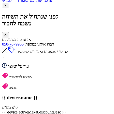
עדכנו אותי כשהמוצר חוזר למלאי
✕
לפני שנתחיל את השיחה
נשמח להכיר
✕
אנחנו פה בשבילכם
דברו איתנו במספר:
050-7079955
להוסיף מבצעים ואביזרים למכשיר
עוד על המוצר
מבצע לרוכשים
מבצע
{{ device.name }}
ללא מע"מ
{{ device.activeMakat.discountDesc }}