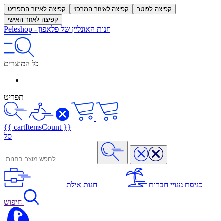
קפיצה לפוטר
קפיצה לאיזור המרכזי
קפיצה לאיזור התפריט
קפיצה לאזור האישי
חנות האונליין של פלאפון
-
Peleshop
כל המוצרים
תפריט
{{ cartItemsCount }}
סל
כניסת מנויי חברות
חנות אילת
חיפוש