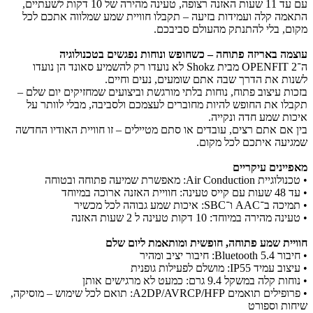
עם עד 11 שעות האזנה רצופה, טעינה מהירה של 10 דקות לשעתיים,
התאמה קלה ועמידות בזיעה – תקבלו חוויית שמע שמלווה אתכם לכל
מקום, בלי להתנתק מהעולם סביבכם.
עוצמה באריזה פתוחה – כשחופש ונוחות נפגשים בטכנולוגיה
ה־OPENFIT 2 מבית Shokz לא נועדו רק להשמיע סאונד הן נועדו
לשנות את הדרך שבה אתם שומעים, נעים וחיים.
בזכות עיצוב פתוח, נוחות בלתי מורגשת וביצועים שמחזיקים יום שלם –
תקבלו את החופש להיות מחוברים לעצמכם ולסביבה, מבלי לוותר על
איכות שמע חדה ונקייה.
בין אם אתם רצים, עובדים או סתם מטיילים – זו חוויית האודיו החדשה
שמגיעה איתכם לכל מקום.
מאפיינים עיקריים
• טכנולוגיית Air Conduction: מאפשרת שמיעה פתוחה ובטוחה
• עד 48 שעות עם קייס טעינה: חוויית האזנה ארוכה במיוחד
• תמיכה ב־AAC ו־SBC: איכות שמע גבוהה לכל מכשיר
• טעינה מהירה במיוחד: 10 דקות טעינה ל 2 שעות האזנה
חוויית שמע פתוחה, חופשית ומותאמת ליום שלם
• חיבור Bluetooth 5.4: חיבור יציב ומהיר
• עיצוב עמיד IP55: מושלם לפעילות גופנית
• נוחות קלה במשקל 9.4 גרם: כמעט לא מרגישים אותן
• פרופילים תואמים A2DP/AVRCP/HFP: תואם לכל שימוש – מוסיקה,
שיחות וספורט