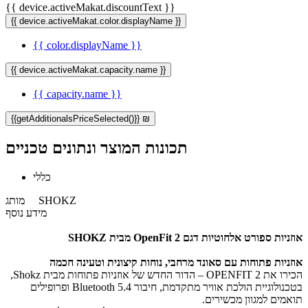
{{ device.activeMakat.discountText }}
{{ device.activeMakat.color.displayName }}
{{ color.displayName }}
{{ device.activeMakat.capacity.name }}
{{ capacity.name }}
{{getAdditionalsPriceSelected()}} ₪
תכונות המוצר ונתונים טכניים
כללי
SHOKZ
מותג
מידע נוסף
אוזניות ספורט אלחוטיות דגם OpenFit 2
מבית SHOKZ​
אוזניות פתוחות עם סאונד מרחבי, נוחות קיצונית וטעינה חכמה
הכירו את OPENFIT 2 – הדור החדש של אוזניות פתוחות מבית Shokz,
בטכנולוגיית הולכת אוויר מתקדמת, חיבור Bluetooth 5.4 ופרופילים
תואמים למגוון מכשירים.