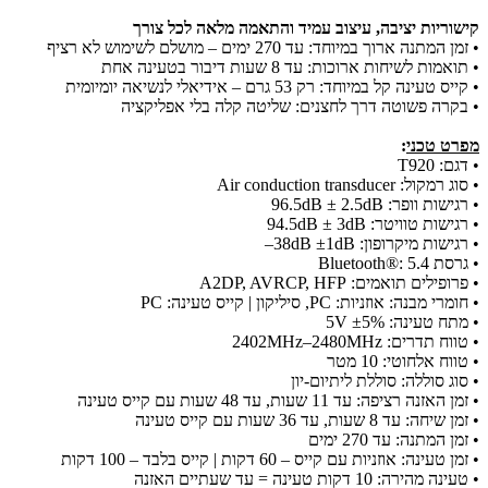
קישוריות יציבה, עיצוב עמיד והתאמה מלאה לכל צורך
• זמן המתנה ארוך במיוחד: עד 270 ימים – מושלם לשימוש לא רציף
• תואמות לשיחות ארוכות: עד 8 שעות דיבור בטעינה אחת
• קייס טעינה קל במיוחד: רק 53 גרם – אידיאלי לנשיאה יומיומית
• בקרה פשוטה דרך לחצנים: שליטה קלה בלי אפליקציה
מפרט טכני
:
• דגם: T920
• סוג רמקול: Air conduction transducer
• רגישות וופר: ‎96.5dB ± 2.5dB
• רגישות טוויטר: ‎94.5dB ± 3dB
• רגישות מיקרופון: ‎–38dB ±1dB
• גרסת Bluetooth®: 5.4
• פרופילים תואמים: A2DP, AVRCP, HFP
• חומרי מבנה: אוזניות: PC, סיליקון | קייס טעינה: PC
• מתח טעינה: 5V ±5%
• טווח תדרים: ‎2402MHz–2480MHz
• טווח אלחוטי: 10 מטר
• סוג סוללה: סוללת ליתיום-יון
• זמן האזנה רציפה: עד 11 שעות, עד 48 שעות עם קייס טעינה
• זמן שיחה: עד 8 שעות, עד 36 שעות עם קייס טעינה
• זמן המתנה: עד 270 ימים
• זמן טעינה: אוזניות עם קייס – 60 דקות | קייס בלבד – 100 דקות
• טעינה מהירה: 10 דקות טעינה = עד שעתיים האזנה