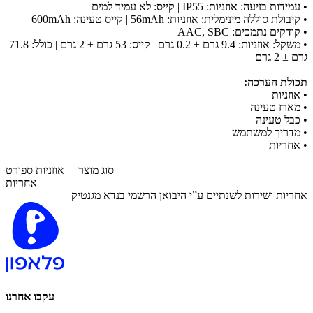
• עמידות בזיעה: אוזניות: IP55 | קייס: לא עמיד למים
• קיבולת סוללה מינימלית: אוזניות: ‎56mAh | קייס טעינה: ‎600mAh
• קודקים נתמכים: AAC, SBC
• משקל: אוזניות: ‎9.4 גרם ± 0.2 גרם | קייס: ‎53 גרם ± 2 גרם | כולל: ‎71.8
גרם ± 2 גרם
תכולת הערכה
:
• אוזניות
• מארז טעינה
• כבל טעינה
• מדריך למשתמש
• אחריות
סוג מוצר
אוזניות ספורט
אחריות
אחריות ושירות לשנתיים ע”י היבואן הרשמי בנדא מגנטיק
עקבו אחרנו