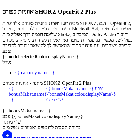
אוזניות ספורט SHOKZ OpenFit 2 Plus
אוזניות ספורט אלחוטיות Open-Ear מבית SHOKZ, דגם +OpenFit 2,
בעלות טכנולוגיית הולכת אוויר, חיבור Bluetooth 5.4, טעינה אלחוטית,
שליטה חכמה דרך אפליקציית Shokz, תמיכה ב-Dolby Audio וחיבור
כפול לשני מכשירים. עמידות בזיעה ואידיאליות לשיחות, מוסיקה, ספורט
וסביבה משרדית, עם עיצוב פתוח שמאפשר לך להישאר מחובר לסביבה.
צבע:
{{model.selectedColor.displayName}}
גודל:
{{ capacity.name }}
מתנה - אוזניות ספורט SHOKZ OpenFit 2 Plus
צבע:
{{ bonusMakat.name }}
{{
bonusMakat.name
{{bonusMakat.color.displayName}}
שווי מתנה:
}}
{{ bonusMakat.name }}
צבע {{bonusMakat.color.displayName}}
שווי מתנה
בחירת הטבות לרוכשים ואביזרים משלימים