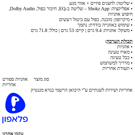
• שליטה: לחצנים פיזיים + אזור מגע
• אפליקציה: Shokz App – שליטה ב-EQ, חיבור כפול, Dolby Audio,
חיפוש אוזניות
• מיקרופון: מובנה, כפול עם ביטול רעשים
• שימוש באוזנייה בודדת: נתמך
• משקל: אוזניות: 9.4 גרם | קייס: 53 גרם | כולל: 71.8 גרם
תכולת הערכה
:
• אוזניות
• מארז טעינה
• כבל טעינה
• מדריך למשתמש
• תעודת אחריות
סוג מוצר
אוזניות ספורט
אחריות
אחריות ושירות לשנתיים ע”י היבואן הרשמי בנדא מגנטיק
עקבו אחרנו