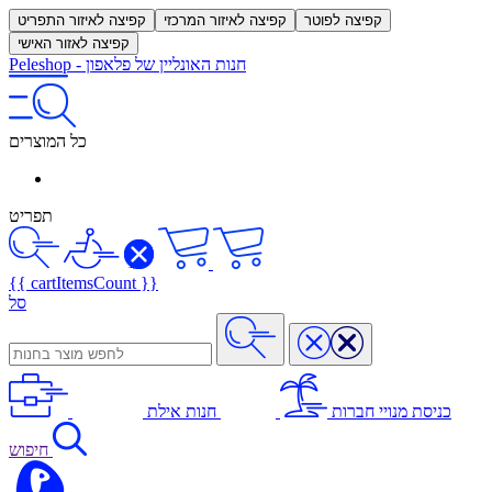
קפיצה לפוטר
קפיצה לאיזור המרכזי
קפיצה לאיזור התפריט
קפיצה לאזור האישי
חנות האונליין של פלאפון
-
Peleshop
כל המוצרים
תפריט
{{ cartItemsCount }}
סל
כניסת מנויי חברות
חנות אילת
חיפוש