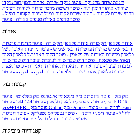
הזמנת שיחה מהמוקד - פוטר
מוקדי שירות- איתור וזימון תור
מוקדי
שירות- איתור וזימון תור - פוטר
רשימת מרכזי שירות לקוחות
רשימת
מרכזי שירות לקוחות - פוטר
שירות לקוחות במייל
שירות לקוחות במייל -
פוטר
סניפים באילת
סניפים באילת - פוטר
אודות
אודות פלאפון תקשורת
אודות פלאפון תקשורת - פוטר
מדיניות פרטיות
ותנאי שימוש
מדיניות פרטיות ותנאי שימוש - פוטר
מדיניות האיכות של
פלאפון
מדיניות האיכות של פלאפון - פוטר
הקוד האתי של פלאפון
הקוד
האתי של פלאפון - פוטר
חוק שכר שווה לעובדת ועובד
חוק שכר שווה
לעובדת ועובד - פוטר
אחריות תאגידית
אחריות תאגידית - פוטר
אמנת
שירות פלאפון
אמנת שירות פלאפון - פוטר
العربية
العربية - פוטר
קבוצת בזק
בזק
בזק - פוטר
אינטרנט בזק בינלאומי
אינטרנט בזק בינלאומי - פוטר
yes+FIBER
yes - פוטר
yes
144 - פוטר
פלאפון
פלאפון - פוטר
144
esim
esim לחו"ל
בזק Online - פוטר
בזק Online
yes+FIBER - פוטר
לחו"ל - פוטר
דיסני+
דיסני+ - פוטר
נטפליקס
נטפליקס - פוטר
חבילות
טלוויזיה וסיבים
חבילות טלוויזיה וסיבים - פוטר
קטגוריות מובילות