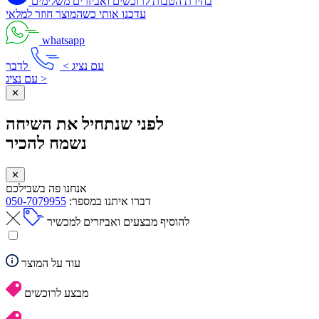
בחירת הטבות לרוכשים ואביזרים משלימים
עדכנו אותי כשהמוצר חוזר למלאי
whatsapp
עם נציג >
לדבר
עם נציג >
✕
לפני שנתחיל את השיחה
נשמח להכיר
✕
אנחנו פה בשבילכם
דברו איתנו במספר:
050-7079955
להוסיף מבצעים ואביזרים למכשיר
עוד על המוצר
מבצע לרוכשים