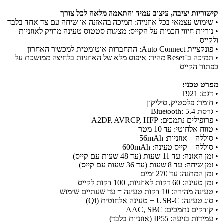
קישוריות יציבה, עיצוב עמיד והתאמה מלאה לכל צורך
• שימוש עצמאי בכל אוזנייה: תמיכה בהאזנה או שיחה עם צד אחד בלבד
• נוריות חיווי חכמות על הקייס: מציגות סטטוס טעינה מדויק לאוזניות
ולקייס
• פונקציית Auto Connect: התחברות אוטומטית למכשיר האחרון
• תמיכה ב־Reset מהיר: איפוס מלא של האוזניות בלחיצה ממושכת על
כפתור הקייס
מפרט טכני
:
• דגם: T921
• חומר: פלסטיק, סיליקון
• גרסת Bluetooth: 5.4
• פרופילים נתמכים: A2DP, AVRCP, HFP
• טווח אלחוטי: עד 10 מטר
• סוללה – אוזניות: ‎56mAh
• סוללה – קייס טעינה: ‎600mAh
• זמן האזנה: עד 11 שעות (עד 48 שעות עם קייס)
• זמן שיחה: עד 8 שעות (עד 36 שעות עם קייס)
• זמן המתנה: עד 270 ימים
• זמן טעינה: 60 דקות לאוזניות, 100 דקות לקייס
• טעינה מהירה: 10 דקות טעינה = עד שעתיים שימוש
• סוג טעינה: USB-C + טעינה אלחוטית (Qi)
• קודקים נתמכים: AAC, SBC
• עמידות בזיעה: IP55 (אוזניות בלבד)