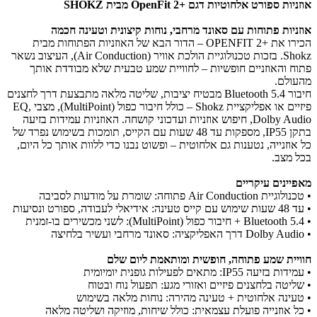
אוזניות ספורט אלחוטיות דגם +OpenFit 2
מבית SHOKZ​
אוזניות פתוחות עם סאונד מרחבי, נוחות קיצונית וטעינה חכמה
הכירו את +OPENFIT 2 – הדור הבא של האוזניות הפתוחות מבית
Shokz. בזכות טכנולוגיית הולכת אוויר (Air Conduction), העיצוב נשאר
פתוח והאוזניים חופשיות – לחוויית שמע טבעית שלא מבודדת אותך
מהעולם.
חיבור Bluetooth 5.4 מבטיח יציבות, שליטה מלאה מתבצעת דרך לחצנים
פיזיים או אפליקציית Shokz – כולל חיבור כפול (MultiPoint), מצבי EQ,
Dolby Audio, חיפוש אוזניות ועדכוני קושחה. האוזניות עמידות בזיעה
בתקן IP55, מספקות עד 48 שעות עם הקייס, תומכות בשימוש נפרד של
כל אוזנייה, נטענות גם אלחוטית – ופשוט נבנו כדי ללוות אותך כל היום,
בכל מצב.
מאפיינים עיקריים
• טכנולוגיית Air Conduction פתוחה: שומרת על מודעות לסביבה
• עד 48 שעות שימוש עם קייס טעינה: אידיאלי לעבודה, ספורט ונסיעות
• Bluetooth 5.4 + חיבור כפול (MultiPoint): לשני מכשירים בו-זמנית
• Dolby Audio דרך האפליקציה: סאונד מרחבי ועשיר בלחיצה
חוויית שמע פתוחה, חופשית ומותאמת ליום שלם
• עמידות בזיעה IP55: מתאים לפעילות גופנית יומיומית
• שליטה בלחצנים פיזיים ואזורי מגע: תפעול נוח ובטוח
• טעינה אלחוטית + טעינה מהירה: נוחות מלאה בשימוש
• כל אוזנייה פועלת עצמאית: כולל שיחות, מוזיקה ושליטה מלאה