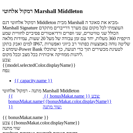
רמקול אלחוטי Marshall Middleton
רמקול אלחוטי דגם Middleton מבית Marshall מביא את סאונד ה-
Marshall Signature העוצמתי לכל מקום עם מערך דרייברים מתקדם
הכולל שני טוויטרים, שני וופרים ורדיאטורים פסיביים לחוויית שמע
היקפית 360 מעלות, יחד עם זמן עבודה של מעל 20 שעות, עמידות מלאה
למים ואבק בתקן IP67, שליטה נוחה באמצעות כפתור רב כיווני ואפשרות
שימוש כ-Power Bank לטעינת מכשירים תוך כדי תנועה, כך שתוכלו
ליהנות ממוזיקה איכותית בכל מצב ובכל מקום.
צבע:
{{model.selectedColor.displayName}}
נפח:
{{ capacity.name }}
מתנה - רמקול אלחוטי Marshall Middleton
צבע:
{{ bonusMakat.name }}
{{
bonusMakat.name
{{bonusMakat.color.displayName}}
שווי מתנה:
}}
{{ bonusMakat.name }}
צבע {{bonusMakat.color.displayName}}
שווי מתנה