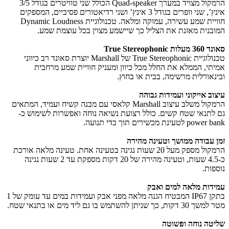
הרמקול מצויד במערך Quad-speaker הכולל שני טוויטרים בגודל 3/5
אינץ’, שני וופרים בגודל 3 אינץ’ ושני רדיאטורים פסיביים, המספקים
חוויית שמע עשירה, עמוקה ומלאה. טכנולוגיית Dynamic Loudness
המובנית מאזנת את הצליל כך שיישמע מצוין בכל עוצמת שמע.
סאונד 360 מעלות True Stereophonic
טכנולוגיית True Stereophonic של Marshall יוצרת סאונד רב כיווני
אמיתי, הממלא את החלל מכל כיוון ומעניק חוויית שמע מרחבית
ובינאורלית מרשימה, בבית או בחוץ.
עיצוב אייקוני ועמידות גבוהה
הרמקול משלב עיצוב Marshall קלאסי עם מבנה קשיח ועמיד, המתאים
גם לתנאי שטח קשים. כולל רצועת נשיאה נוחה ואפשרות לשימוש כ-
power bank לטעינת מכשירים תוך כדי תנועה.
זמן עבודה ממושך וטעינה מהירה
הרמקול מספק מעל 20 שעות נגינה בטעינה אחת. טעינה מלאה אורכת
כ-4.5 שעות, וטעינה מהירה של 20 דקות מספקת עד 2 שעות נגינה
נוספות.
עמידות מלאה למים ואבק
בתקן IP67 המבטיח הגנה מלאה מפני אבק ועמידות במים עד עומק של 1
מטר למשך 30 דקות, כך שניתן להשתמש בו גם ליד מים או בתנאי שטח.
שליטה נוחה ופשוטה