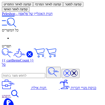
קפיצה לפוטר
קפיצה לאיזור המרכזי
קפיצה לאיזור התפריט
קפיצה לאזור האישי
חנות האונליין של פלאפון
-
Peleshop
כל המוצרים
תפריט
{{ cartItemsCount }}
סל
כניסת מנויי חברות
חנות אילת
חיפוש