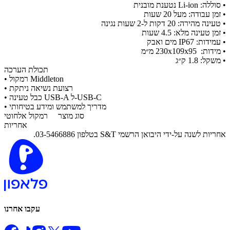
• סוללה: Li-ion נטענת מובנית
• זמן עבודה: מעל 20 שעות
• טעינה מהירה: 20 דקות ל-2 שעות נגינה
• זמן טעינה מלא: 4.5 שעות
• עמידות: IP67 מים ואבק
• מידות: 230x109x95 מ״מ
• משקל: 1.8 ק״ג
תכולת הערכה
• רמקול Middleton
• רצועת נשיאה ניתקת
• כבל טעינה USB-A ל-USB-C
• מדריך למשתמש ומידע בטיחותי
סוג מוצר
רמקול אלחוטי
אחריות
אחריות לשנה על-ידי היבואן הרשמי S&T בטלפון 03-5466886.
עקבו אחרנו