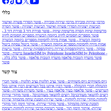
כללי
מרכזי שירות ומכירה
מרכזי שירות ומכירה - פוטר
הסדרי פשרה ואישור
תביעות ייצוגיות
הסדרי פשרה ואישור תביעות ייצוגיות - פוטר
הסרה
מרשימת שיווק
הסרה מרשימת שיווק - פוטר
סגירת דור 3
סגירת דור 3 -
פוטר
מספרים חסומים לחיוג בקומה הכשרה
מספרים חסומים לחיוג
בקומה הכשרה - פוטר
אמות מידה לחסימת מספרים בקומה הכשרה
אמות מידה לחסימת מספרים בקומה הכשרה - פוטר
ביטול עסקה
ביטול
עסקה - פוטר
ניתוק/הפסקת שירות
ניתוק/הפסקת שירות - פוטר
נגישות
IsraelieSIM by Pelephone -
IsraelieSIM by Pelephone
נגישות - פוטר
פוטר
מועדון הטבות פלאפון
מועדון הטבות פלאפון - פוטר
בלוג
בלוג -
פוטר
צור קשר
גיוס משווקים
גיוס משווקים - פוטר
נציב תלונות
נציב תלונות - פוטר
חברי
ההנהלה
חברי ההנהלה - פוטר
דברו איתנו בכל הערוצים
דברו איתנו בכל
הערוצים - פוטר
פלאפון בעיר
פלאפון בעיר - פוטר
משרות
משרות - פוטר
רוצים להשאר מעודכנים?
רוצים להשאר מעודכנים? - פוטר
מוקדי שירות
לקוחות
מוקדי שירות לקוחות - פוטר
שירות הזמנת שיחה מהמוקד
שירות
הזמנת שיחה מהמוקד - פוטר
מוקדי שירות- איתור וזימון תור
מוקדי
שירות- איתור וזימון תור - פוטר
רשימת מרכזי שירות לקוחות
רשימת