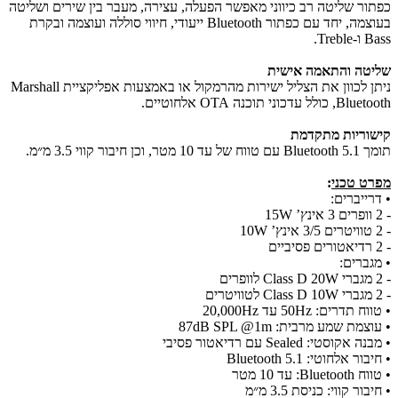
כפתור שליטה רב כיווני מאפשר הפעלה, עצירה, מעבר בין שירים ושליטה
בעוצמה, יחד עם כפתור Bluetooth ייעודי, חיווי סוללה ועוצמה ובקרת
Bass ו-Treble.
שליטה והתאמה אישית
ניתן לכוון את הצליל ישירות מהרמקול או באמצעות אפליקציית Marshall
Bluetooth, כולל עדכוני תוכנה OTA אלחוטיים.
קישוריות מתקדמת
תומך Bluetooth 5.1 עם טווח של עד 10 מטר, וכן חיבור קווי 3.5 מ״מ.
מפרט טכני
:
• דרייברים:
- 2 וופרים 3 אינץ’ 15W
- 2 טוויטרים 3/5 אינץ’ 10W
- 2 רדיאטורים פסיביים
• מגברים:
- 2 מגברי Class D 20W לוופרים
- 2 מגברי Class D 10W לטוויטרים
• טווח תדרים: 50Hz עד 20,000Hz
• עוצמת שמע מרבית: 87dB SPL @1m
• מבנה אקוסטי: Sealed עם רדיאטור פסיבי
• חיבור אלחוטי: Bluetooth 5.1
• טווח Bluetooth: עד 10 מטר
• חיבור קווי: כניסת 3.5 מ״מ