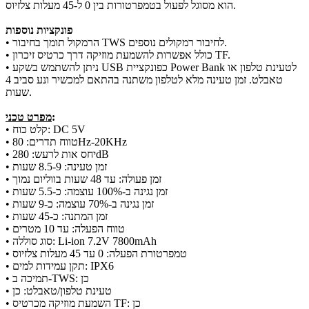
הוא מסוגל לפעול בטמפרטורות בין 0 ל-45 מעלות צלזיוס.
פונקציות נוספות
• הרמקול תומך בחיבור TWS לחיבור רמקולים נוספים.
• כולל אפשרות להשמעת מוזיקה דרך כרטיס זיכרון TF.
• ניתן להשתמש בשקע USB כפונקציית Power Bank לטעינת טלפון או
טאבלט. זמן טעינה מלא לטלפון משתנה בהתאם למכשיר ונע סביב 4
שעות.
:
מפרט טכני
• קלט כוח: DC 5V
• טווח תדרים: 80Hz-20KHz
• יחס אות לרעש: 280dB
• זמן טעינה: 8.5-9 שעות
• זמן פעולה: עד 48 שעות בווליום נמוך
• זמן נגינה ב-100% עוצמה: כ-5.5 שעות
• זמן נגינה ב-70% עוצמה: כ-9 שעות
• זמן המתנה: כ-45 שעות
• טווח הפעלה: עד 10 מטרים
• סוג סוללה: Li-ion 7.2V 7800mAh
• טמפרטורת הפעלה: 0 עד 45 מעלות צלזיוס
• תקן עמידות למים: IPX6
• תמיכה ב-TWS: כן
• טעינת טלפון/טאבלט: כן
• השמעת מוזיקה מכרטיס TF: כן