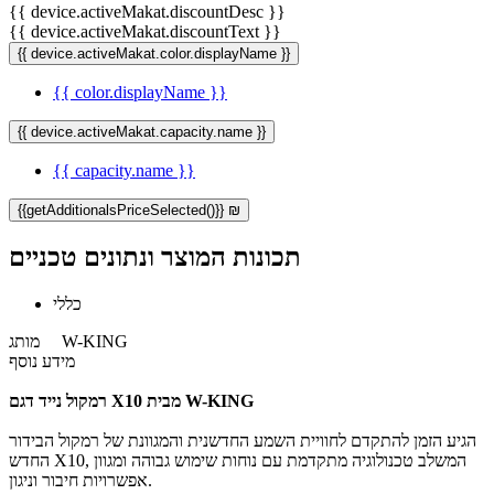
{{ device.activeMakat.discountDesc }}
{{ device.activeMakat.discountText }}
{{ device.activeMakat.color.displayName }}
{{ color.displayName }}
{{ device.activeMakat.capacity.name }}
{{ capacity.name }}
{{getAdditionalsPriceSelected()}} ₪
תכונות המוצר ונתונים טכניים
כללי
W-KING
מותג
מידע נוסף
רמקול נייד דגם X10 מבית W-KING
הגיע הזמן להתקדם לחוויית השמע החדשנית והמגוונת של רמקול הבידור
החדש X10, המשלב טכנולוגיה מתקדמת עם נוחות שימוש גבוהה ומגוון
אפשרויות חיבור וניגון.