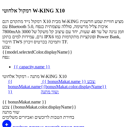
רמקול אלחוטי W-KING X10
רמקול נייד מתקדם דגם X10 מבית W-KING מציע חוויית שמע חדשנית
עם Bluetooth 5.0, איכות צליל מרשימה, סוללה עוצמתית בנפח
7800mAh וזמן נגינה של עד 48 שעות, יחד עם עיצוב קל משקל של 3000
גרם, עמידות למים בתקן IPX6 ופונקציות מתקדמות כמו Power Bank,
חיבור TWS ותמיכה בכרטיס זיכרון TF.
צבע:
{{model.selectedColor.displayName}}
נפח:
{{ capacity.name }}
מתנה - רמקול אלחוטי W-KING X10
צבע:
{{ bonusMakat.name }}
{{
bonusMakat.name
{{bonusMakat.color.displayName}}
שווי מתנה:
}}
{{ bonusMakat.name }}
צבע {{bonusMakat.color.displayName}}
שווי מתנה
בחירת הטבות לרוכשים ואביזרים משלימים