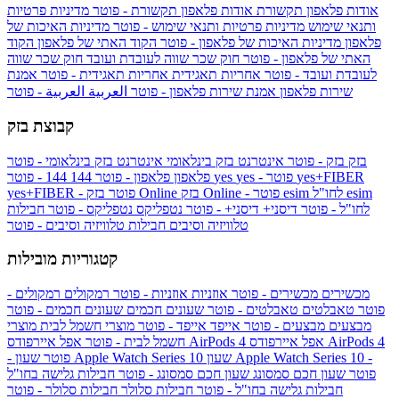
אודות פלאפון תקשורת
אודות פלאפון תקשורת - פוטר
מדיניות פרטיות
ותנאי שימוש
מדיניות פרטיות ותנאי שימוש - פוטר
מדיניות האיכות של
פלאפון
מדיניות האיכות של פלאפון - פוטר
הקוד האתי של פלאפון
הקוד
האתי של פלאפון - פוטר
חוק שכר שווה לעובדת ועובד
חוק שכר שווה
לעובדת ועובד - פוטר
אחריות תאגידית
אחריות תאגידית - פוטר
אמנת
שירות פלאפון
אמנת שירות פלאפון - פוטר
العربية
العربية - פוטר
קבוצת בזק
בזק
בזק - פוטר
אינטרנט בזק בינלאומי
אינטרנט בזק בינלאומי - פוטר
yes+FIBER
yes - פוטר
yes
144 - פוטר
פלאפון
פלאפון - פוטר
144
esim
esim לחו"ל
בזק Online - פוטר
בזק Online
yes+FIBER - פוטר
לחו"ל - פוטר
דיסני+
דיסני+ - פוטר
נטפליקס
נטפליקס - פוטר
חבילות
טלוויזיה וסיבים
חבילות טלוויזיה וסיבים - פוטר
קטגוריות מובילות
מכשירים
מכשירים - פוטר
אוזניות
אוזניות - פוטר
רמקולים
רמקולים -
פוטר
טאבלטים
טאבלטים - פוטר
שעונים חכמים
שעונים חכמים - פוטר
מבצעים
מבצעים - פוטר
אייפד
אייפד - פוטר
מוצרי חשמל לבית
מוצרי
אפל איירפודס AirPods 4
אפל איירפודס AirPods 4
חשמל לבית - פוטר
שעון Apple Watch Series 10 -
שעון Apple Watch Series 10
- פוטר
פוטר
שעון חכם סמסונג
שעון חכם סמסונג - פוטר
חבילות גלישה בחו"ל
חבילות גלישה בחו"ל - פוטר
חבילות סלולר
חבילות סלולר - פוטר