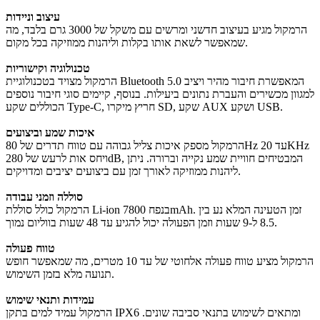
עיצוב וניידות
הרמקול מגיע בעיצוב חדשני ומרשים עם משקל של 3000 גרם בלבד, מה
שמאפשר לשאת אותו בקלות וליהנות ממוזיקה בכל מקום.
טכנולוגיה וקישוריות
הרמקול מצויד בטכנולוגיית Bluetooth 5.0 המאפשרת חיבור מהיר ויציב
למגוון מכשירים והעברת נתונים ביעילות. בנוסף, קיימים סוגי חיבור נוספים
הכוללים שקע Type-C, חריץ מיקרו SD, שקע AUX ושקע USB.
איכות שמע וביצועים
הרמקול מספק איכות צליל גבוהה עם טווח תדרים של 80Hz עד 20KHz
ויחס אות לרעש של 280dB, המבטיחים חוויית שמע נקייה וברורה. ניתן
ליהנות ממוזיקה לאורך זמן עם ביצועים יציבים ומדויקים.
סוללה וזמני עבודה
הרמקול כולל סוללת Li-ion בנפח 7800mAh. זמן הטעינה המלא נע בין
8.5 ל-9 שעות וזמן הפעולה יכול להגיע עד 48 שעות בווליום נמוך.
טווח פעולה
הרמקול מציע טווח פעולה אלחוטי של עד 10 מטרים, מה שמאפשר חופש
תנועה מלא בזמן השימוש.
עמידות ותנאי שימוש
הרמקול עמיד למים בתקן IPX6 ומתאים לשימוש בתנאי סביבה שונים.