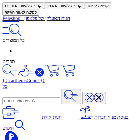
קפיצה לפוטר
קפיצה לאיזור המרכזי
קפיצה לאיזור התפריט
קפיצה לאזור האישי
חנות האונליין של פלאפון
-
Peleshop
כל המוצרים
תפריט
{{ cartItemsCount }}
סל
כניסת מנויי חברות
חנות אילת
חיפוש