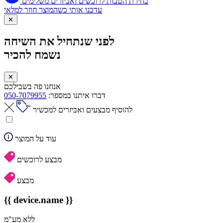
בחירת הטבות לרוכשים ואביזרים משלימים
עדכנו אותי כשהמוצר חוזר למלאי
✕
לפני שנתחיל את השיחה
נשמח להכיר
✕
אנחנו פה בשבילכם
דברו איתנו במספר:
050-7079955
להוסיף מבצעים ואביזרים למכשיר
עוד על המוצר
מבצע לרוכשים
מבצע
{{ device.name }}
ללא מע"מ