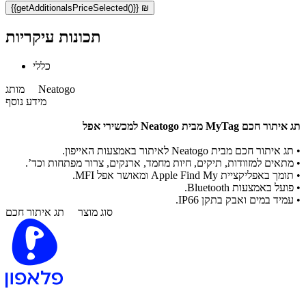
{{getAdditionalsPriceSelected()}} ₪
תכונות עיקריות
כללי
Neatogo
מותג
מידע נוסף
תג איתור חכם MyTag מבית Neatogo למכשירי אפל
•
תג איתור חכם מבית Neatogo לאיתור באמצעות האייפון.
•
מתאים למזוודות, תיקים, חיות מחמד, ארנקים, צרור מפתחות וכד’.
•
תומך באפליקציית Apple Find My ומאושר אפל MFI.
•
פועל באמצעות Bluetooth.
•
עמיד במים ואבק בתקן IP66.
סוג מוצר
תג איתור חכם