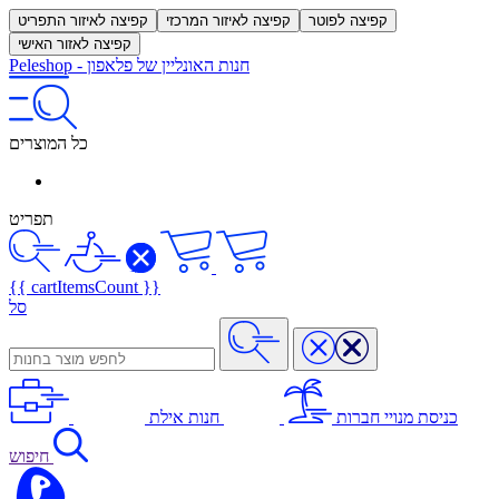
קפיצה לפוטר
קפיצה לאיזור המרכזי
קפיצה לאיזור התפריט
קפיצה לאזור האישי
חנות האונליין של פלאפון
-
Peleshop
כל המוצרים
תפריט
{{ cartItemsCount }}
סל
כניסת מנויי חברות
חנות אילת
חיפוש