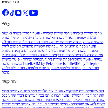
עקבו אחרנו
כללי
מרכזי שירות ומכירה
מרכזי שירות ומכירה - פוטר
הסדרי פשרה ואישור
תביעות ייצוגיות
הסדרי פשרה ואישור תביעות ייצוגיות - פוטר
הסרה
מרשימת שיווק
הסרה מרשימת שיווק - פוטר
סגירת דור 3
סגירת דור 3 -
פוטר
מספרים חסומים לחיוג בקומה הכשרה
מספרים חסומים לחיוג
בקומה הכשרה - פוטר
אמות מידה לחסימת מספרים בקומה הכשרה
אמות מידה לחסימת מספרים בקומה הכשרה - פוטר
ביטול עסקה
ביטול
עסקה - פוטר
ניתוק/הפסקת שירות
ניתוק/הפסקת שירות - פוטר
נגישות
IsraelieSIM by Pelephone -
IsraelieSIM by Pelephone
נגישות - פוטר
פוטר
מועדון הטבות פלאפון
מועדון הטבות פלאפון - פוטר
בלוג
בלוג -
פוטר
צור קשר
גיוס משווקים
גיוס משווקים - פוטר
נציב תלונות
נציב תלונות - פוטר
חברי
ההנהלה
חברי ההנהלה - פוטר
דברו איתנו בכל הערוצים
דברו איתנו בכל
הערוצים - פוטר
פלאפון בעיר
פלאפון בעיר - פוטר
משרות
משרות - פוטר
רוצים להשאר מעודכנים?
רוצים להשאר מעודכנים? - פוטר
מוקדי שירות