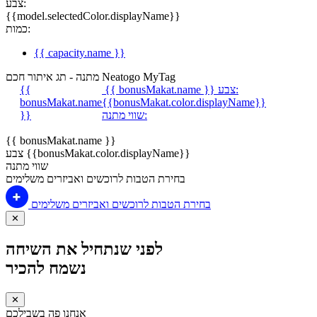
צבע:
{{model.selectedColor.displayName}}
כמות:
{{ capacity.name }}
מתנה - תג איתור חכם Neatogo MyTag
צבע:
{{ bonusMakat.name }}
{{
bonusMakat.name
{{bonusMakat.color.displayName}}
שווי מתנה:
}}
{{ bonusMakat.name }}
צבע {{bonusMakat.color.displayName}}
שווי מתנה
בחירת הטבות לרוכשים ואביזרים משלימים
בחירת הטבות לרוכשים ואביזרים משלימים
✕
לפני שנתחיל את השיחה
נשמח להכיר
✕
אנחנו פה בשבילכם