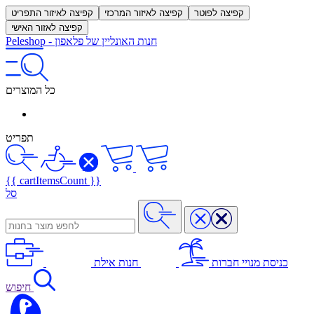
קפיצה לפוטר
קפיצה לאיזור המרכזי
קפיצה לאיזור התפריט
קפיצה לאזור האישי
חנות האונליין של פלאפון
-
Peleshop
כל המוצרים
תפריט
{{ cartItemsCount }}
סל
כניסת מנויי חברות
חנות אילת
חיפוש