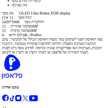
קישוריות ומידע נוסף
מה בערכה
OLED Ultra Retina XDR display
סוג מסך
11 אינץ'
גודל מסך
רזולוציית מסך
1668*2420
12MP
מצלמה אחורית
12MP
מצלמה קדמית
4K | ProRes
צילום וידאו
נפח האחסון הפנוי לשימוש נמוך מנפח האחסון הכולל של המכשיר, עקב
התקנת מערכת הפעלה, חלוקה למחיצות פנימיות במכשיר, התקנת
תוכנות, מערכות ו/או אפליקציות שונות וכדומה. למידע נוסף ניתן לפנות
לנציגי השירות של פלאפון או לאתר היצרן או ליצרן או ליבואן.
עקבו אחרנו