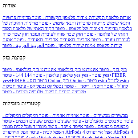
אודות
אודות פלאפון תקשורת
אודות פלאפון תקשורת - פוטר
מדיניות פרטיות
ותנאי שימוש
מדיניות פרטיות ותנאי שימוש - פוטר
מדיניות האיכות של
פלאפון
מדיניות האיכות של פלאפון - פוטר
הקוד האתי של פלאפון
הקוד
האתי של פלאפון - פוטר
חוק שכר שווה לעובדת ועובד
חוק שכר שווה
לעובדת ועובד - פוטר
אחריות תאגידית
אחריות תאגידית - פוטר
אמנת
שירות פלאפון
אמנת שירות פלאפון - פוטר
العربية
العربية - פוטר
קבוצת בזק
בזק
בזק - פוטר
אינטרנט בזק בינלאומי
אינטרנט בזק בינלאומי - פוטר
yes+FIBER
yes - פוטר
yes
144 - פוטר
פלאפון
פלאפון - פוטר
144
esim
esim לחו"ל
בזק Online - פוטר
בזק Online
yes+FIBER - פוטר
לחו"ל - פוטר
דיסני+
דיסני+ - פוטר
נטפליקס
נטפליקס - פוטר
חבילות
טלוויזיה וסיבים
חבילות טלוויזיה וסיבים - פוטר
קטגוריות מובילות
מכשירים
מכשירים - פוטר
אוזניות
אוזניות - פוטר
רמקולים
רמקולים -
פוטר
טאבלטים
טאבלטים - פוטר
שעונים חכמים
שעונים חכמים - פוטר
מבצעים
מבצעים - פוטר
אייפד
אייפד - פוטר
מוצרי חשמל לבית
מוצרי
אפל איירפודס AirPods 4
אפל איירפודס AirPods 4
חשמל לבית - פוטר
שעון Apple Watch Series 10 -
שעון Apple Watch Series 10
- פוטר