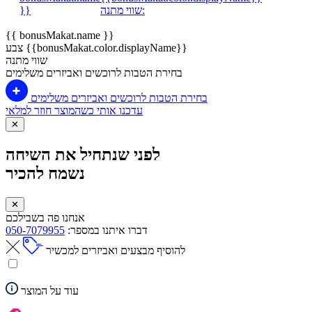
שווי מתנה:
}}
{{ bonusMakat.name }}
צבע {{bonusMakat.color.displayName}}
שווי מתנה
בחירת הטבות לרוכשים ואביזרים משלימים
בחירת הטבות לרוכשים ואביזרים משלימים
עדכנו אותי כשהמוצר חוזר למלאי
✕
לפני שנתחיל את השיחה
נשמח להכיר
✕
אנחנו פה בשבילכם
דברו איתנו במספר:
050-7079955
להוסיף מבצעים ואביזרים למכשיר
עוד על המוצר