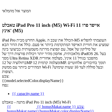
המוצר אזל מהמלאי
אייפד פרו 11
טאבלט iPad Pro 11 inch (M5) Wi-Fi
אינץ' (M5)
iPad Pro החדש מבית Apple, הכולל את שבב ה-M5 העוצמתי להפליא
שמציע את חוויית האייפד המתקדמת ביותר אי פעם. כולל את הדור הבא
של סיליקון של אפל, עם קפיצת מדרגה משמעותית בביצועי בינה
מלאכותית, אחסון מהיר יותר ויכולות פורצות דרך של iPadOS 26. בעל
מסך Ultra Retina XDR מהפכני בגודל 11 אינץ', מצלמה אחורית
ברזולוציה של 12MP ומצלמה קדמית 12MP. תומך בחיבורים אלחוטיים
המהירים ביותר עם ממשק Wi-Fi 7‏ ובעל סוללה לעד 10 שעות שימוש
רצופות.
צבע:
{{model.selectedColor.displayName}}
נפח:
{{ capacity.name }}
מתנה - טאבלט iPad Pro 11 inch (M5) Wi-Fi
צבע:
{{ bonusMakat.name }}
{{
bonusMakat.name
{{bonusMakat.color.displayName}}