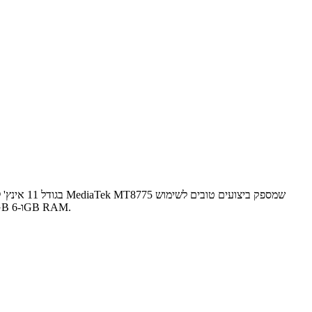
יומיומי, לימודים ומשחקים, תכונות AI חכמות כמו עוזר מתמטי ו-Gemini. כולל מצלמה אחורית 8MP ומצלמה קדמית משופרת 5MP, זיכרון אחסון 128GB ו-6GB RAM.