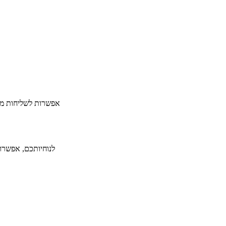
​אפשרות לשליחות מה
לנוחיותכם, אפשרות ל-36 תשלומים ללא תפיסת מסגרת אשראי תמורת תש