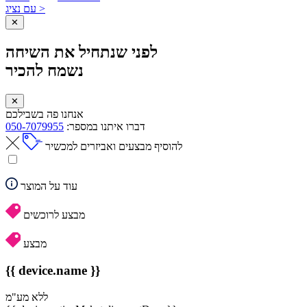
עם נציג >
✕
לפני שנתחיל את השיחה
נשמח להכיר
✕
אנחנו פה בשבילכם
דברו איתנו במספר:
050-7079955
להוסיף מבצעים ואביזרים למכשיר
עוד על המוצר
מבצע לרוכשים
מבצע
{{ device.name }}
ללא מע"מ