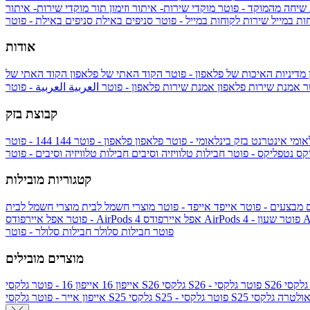
 שיחה מהמוקד - פוטר
מוקדי שירות- איתור וזימון תור
מוקדי שירות- איתור
ות במייל
שירות לקוחות במייל - פוטר
סניפים באילת
סניפים באילת - פוטר
אודות
מדיניות האיכות של פלאפון - פוטר
הקוד האתי של פלאפון
הקוד האתי של
טר
אמנת שירות פלאפון
אמנת שירות פלאפון - פוטר
العربية
العربية - פוטר
קבוצת בזק
אומי
אינטרנט בזק בינלאומי - פוטר
פלאפון
פלאפון - פוטר
144
יקס
נטפליקס - פוטר
חבילות טלוויזיה וסיבים
חבילות טלוויזיה וסיבים - פוטר
קטגוריות מובילות
ם
מבצעים - פוטר
אייפד
אייפד - פוטר
מוצרי חשמל לבית
מוצרי חשמל לבית
Ap
אפל איירפודס AirPods 4 - פוטר
אפל איירפודס AirPods 4
- פוטר
פוטר
חבילות סלולר
חבילות סלולר - פוטר
מוצרים מובילים
גלקסי S26 - פוטר
גלקסי S26
אייפון 16
אייפון 16 - פוטר
לקסי S25 אולטרה
גלקסי S25 - פוטר
גלקסי S25
אייפון אייר - פוטר