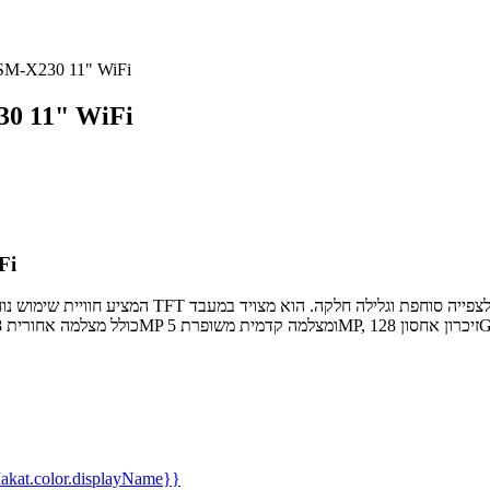
טאבלט 230 11" WiFi
טאבלט " WiFi
טא
kat.color.displayName}}