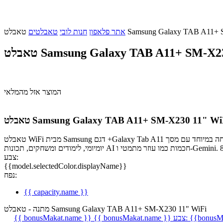
Samsung Galaxy TAB A11+ SM-X
אתר פלאפון
חנות לובי
טאבלטים
Samsung Galaxy TAB A11+ SM-X230 11
המוצר אזל מהמלאי
בלט Samsung Galaxy TAB A11+ SM-X230 11" WiFi
טאבלט WiFi מבית Samsung דגם +Galaxy Tab A11 המציע חוויית שימוש נוחה במיוחד עם מסך TFT בגודל 11 אינץ' לצפייה סוחפת וגלילה חלקה. הוא מצויד במעבד MediaTek MT8775 שמספק ביצועים טובים לשימוש
צבע:
{{model.selectedColor.displayName}}
נפח:
{{ capacity.name }}
מתנה - טאבלט Samsung Galaxy TAB A11+ SM-X230 11" WiFi
{{bonusMa
צבע:
{{ bonusMakat.name }}
{{ bonusMakat.name }}