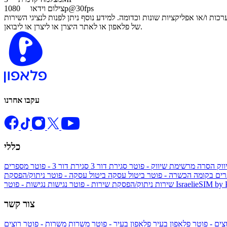
1080p@30fps
צילום וידאו
 ו/או אפליקציות שונות וכדומה. למידע נוסף ניתן לפנות לנציגי השירות
של פלאפון או לאתר היצרן או ליצרן או ליבואן.
עקבו אחרנו
כללי
ווק
הסרה מרשימת שיווק - פוטר
סגירת דור 3
סגירת דור 3 - פוטר
מספרים
ים בקומה הכשרה - פוטר
ביטול עסקה
ביטול עסקה - פוטר
ניתוק/הפסקת
IsraelieSIM by
נגישות - פוטר
שירות
ניתוק/הפסקת שירות - פוטר
נגישות
צור קשר
צים - פוטר
פלאפון בעיר
פלאפון בעיר - פוטר
משרות
משרות - פוטר
רוצים