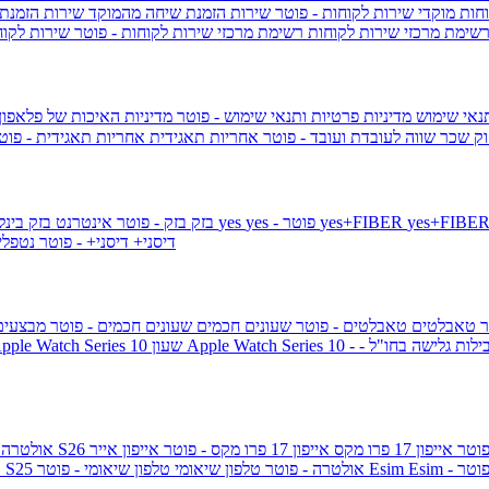
וחות
מוקדי שירות לקוחות - פוטר
שירות הזמנת שיחה מהמוקד
שירות הזמנת
שימת מרכזי שירות לקוחות
רשימת מרכזי שירות לקוחות - פוטר
שירות לקוח
תנאי שימוש
מדיניות פרטיות ותנאי שימוש - פוטר
מדיניות האיכות של פלאפון
ק שכר שווה לעובדת ועובד - פוטר
אחריות תאגידית
אחריות תאגידית - פו
yes+FIBER
yes - פוטר
yes
144 - פוטר
בזק
בזק - פוטר
אינטרנט בזק בינל
דיסני+
דיסני+ - פוטר
נטפל
ר
טאבלטים
טאבלטים - פוטר
שעונים חכמים
שעונים חכמים - פוטר
מבצעי
ילות גלישה בחו"ל -
שעון ple Watch Series 10
אייפון 17 פרו מקס
אייפון 17 פרו מקס - פוטר
אייפון אייר
גלקסי S26 אולטרה
Esi - פוטר
Esim
טלפון שיאומי - פוטר
גלקסי S25 אולטרה - פוטר
טלפון שיאומי
ג