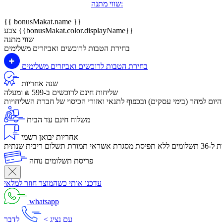
שווי מתנה:
{{ bonusMakat.name }}
צבע {{bonusMakat.color.displayName}}
שווי מתנה
בחירת הטבות לרוכשים ואביזרים משלימים
בחירת הטבות לרוכשים ואביזרים משלימים
שנה אחריות
שליחות חינם לרוכשים ב-599 ₪ ומעלה
יום למחר (בימי עסקים) ובכפוף לתנאי ואזורי הכיסוי של חברת השליחויות
משלוח חינם עד הבית
אחריות יבואן רשמי
לום ריבית שנתית
פריסת תשלומים נוחה
עדכנו אותי כשהמוצר חוזר למלאי
whatsapp
עם נציג >
לדבר