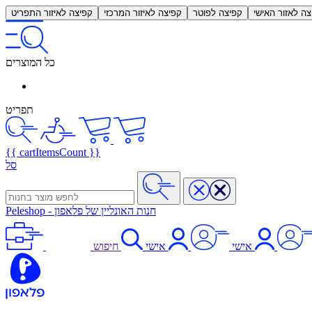
צה לאזור האישי
קפיצה לפוטר
קפיצה לאיזור המרכזי
קפיצה לאיזור התפריט
כל המוצרים
תפריט
{{ cartItemsCount }}
סל
חנות האונליין של פלאפון
-
Peleshop
אישי
אישי
חיפוש