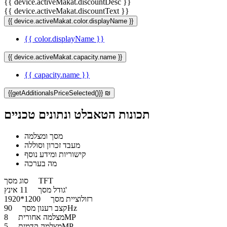
{{ device.activeMakat.discountDesc }}
{{ device.activeMakat.discountText }}
{{ device.activeMakat.color.displayName }}
{{ color.displayName }}
{{ device.activeMakat.capacity.name }}
{{ capacity.name }}
{{getAdditionalsPriceSelected()}} ₪
תכונות הטאבלט ונתונים טכניים
מסך ומצלמה
מעבד זכרון וסוללה
קישוריות ומידע נוסף
מה בערכה
TFT
סוג מסך
11 אינץ'
גודל מסך
רזולוציית מסך
1200*1920
90Hz
קצב רענון מסך
8MP
מצלמה אחורית
5MP
מצלמה קדמית