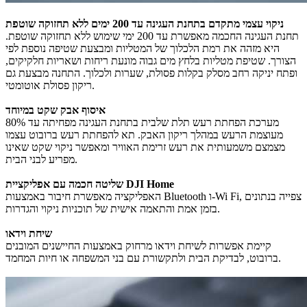
ניקוי עצמי מתקדם בתחנת העגינה עד 200 ימים ללא תחזוקה שוטפת
תחנת העגינה החכמה מאפשרת עד 200 ימי שימוש ללא תחזוקה שוטפת.
היא מזהה את רמת הלכלוך של המטליות ומבצעת שטיפה נוספת לפי
הצורך. שטיפת מטליות בלחץ מים גבוה מונעת ריחות ושאריות חלקיקים,
ופתח יניקה רחב מסלק בקלות פסולת, שערות ולכלוך. התחנה מבצעת גם
ריקון פסולת אוטומטי.
איסוף אבק שקט במיוחד
מערכת הפחתת רעש תלת שלבית בתחנת העגינה מפחיתה עד 80%
מעוצמת הרעש במהלך ריקון האבק. תא להפחתת רעש ברובוט עצמו
מצמצם משמעותית את רעש זרימת האוויר ומאפשר ניקוי שקט שאינו
מפריע לבני הבית.
שליטה חכמה עם אפליקציית DJI Home
האפליקציה מאפשרת חיבור באמצעות Bluetooth ו-Wi Fi, צפייה בנתונים
בזמן אמת והתאמה אישית של תוכניות ניקוי והגדרות.
שיחת וידאו
קיימת אפשרות לשיחת וידאו מרחוק באמצעות החיישנים המובנים
ברובוט, לבדיקת הבית ולתקשורת עם בני המשפחה או חיות המחמד.