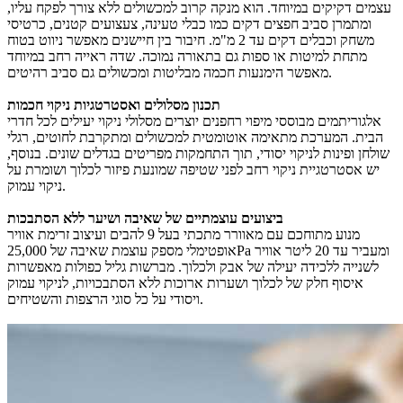
עצמים דקיקים במיוחד. הוא מנקה קרוב למכשולים ללא צורך לפקח עליו,
ומתמרן סביב חפצים דקים כמו כבלי טעינה, צעצועים קטנים, כרטיסי
משחק וכבלים דקים עד 2 מ"מ. חיבור בין חיישנים מאפשר ניווט בטוח
מתחת למיטות או ספות גם בתאורה נמוכה. שדה ראייה רחב במיוחד
מאפשר הימנעות חכמה מבליטות ומכשולים גם סביב רהיטים.
תכנון מסלולים ואסטרטגיות ניקוי חכמות
אלגוריתמים מבוססי מיפוי רחפנים יוצרים מסלולי ניקוי יעילים לכל חדרי
הבית. המערכת מתאימה אוטומטית למכשולים ומתקרבת לחוטים, רגלי
שולחן ופינות לניקוי יסודי, תוך התחמקות מפריטים בגדלים שונים. בנוסף,
יש אסטרטגיית ניקוי רחב לפני שטיפה שמונעת פיזור לכלוך ושומרת על
ניקוי עמוק.
ביצועים עוצמתיים של שאיבה ושיער ללא הסתבכות
מנוע מתוחכם עם מאוורר מתכתי בעל 9 להבים ועיצוב זרימת אוויר
אופטימלי מספק עוצמת שאיבה של 25,000Pa ומעביר עד 20 ליטר אוויר
לשנייה ללכידה יעילה של אבק ולכלוך. מברשות גליל כפולות מאפשרות
איסוף חלק של לכלוך ושערות ארוכות ללא הסתבכויות, לניקוי עמוק
ויסודי על כל סוגי הרצפות והשטיחים.