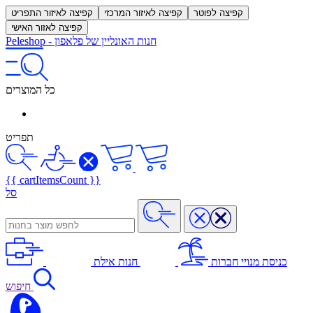
קפיצה לפוטר
קפיצה לאיזור המרכזי
קפיצה לאיזור התפריט
קפיצה לאזור האישי
חנות האונליין של פלאפון
-
Peleshop
כל המוצרים
תפריט
{{ cartItemsCount }}
סל
כניסת מנויי חברות
חנות אילת
חיפוש