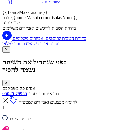
שווי מתנה:
}}
{{ bonusMakat.name }}
צבע {{bonusMakat.color.displayName}}
שווי מתנה
בחירת הטבות לרוכשים ואביזרים משלימים
בחירת הטבות לרוכשים ואביזרים משלימים
עדכנו אותי כשהמוצר חוזר למלאי
✕
לפני שנתחיל את השיחה
נשמח להכיר
✕
אנחנו פה בשבילכם
דברו איתנו במספר:
050-7079955
להוסיף מבצעים ואביזרים למכשיר
עוד על המוצר