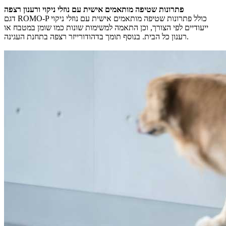
פתרונות שטיפה מותאמים אישית עם נוזלי ניקוי ורענון רצפה
דגם ROMO-P כולל פתרונות שטיפה מותאמים אישית עם נוזלי ניקוי
ייעודיים לפי הצורך, וכן התאמה למשימות שונות כמו שומן במטבח או
רענון כל הבית. בנוסף תומך בדהודורייזר רצפה בתחנת העגינה.