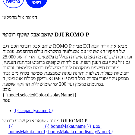
המוצר אזל מהמלאי
שואב אבק שוטף רובוטי DJI ROMO P
שואב אבק רובוטי חכם דגם ROMO P מבית DJI מביא את הדור הבא
של הניקיון האוטונומי עם טכנולוגיה בהשראת עולם הרחפנים, עוצמת
שאיבה אדירה של 25,000Pa ופתרונות שטיפה מותאמים אישית הכוללים
גם נוזל ניקוי וגם רענון רצפה. עם לוחות שקופים ברובוט ובתחנת העגינה,
מערכת חיישנים מתקדמת לזיהוי מכשולים ברמת מילימטר, זרועות
רובוטיות כפולות נשלפות ותחנת עגינה שמבצעת שטיפה בלחץ מים גבוה
וריקון פסולת אוטומטי, ה-ROMO P מספק ניקוי יסודי ומדויק בכל הבית
במינימום מאמץ ועד 200 ימי שימוש ללא תחזוקה שוטפת.
צבע:
{{model.selectedColor.displayName}}
נפח:
{{ capacity.name }}
מתנה - שואב אבק שוטף רובוטי DJI ROMO P
צבע:
{{ bonusMakat.name }}
{{
bonusMakat.name
{{bonusMakat.color.displayName}}