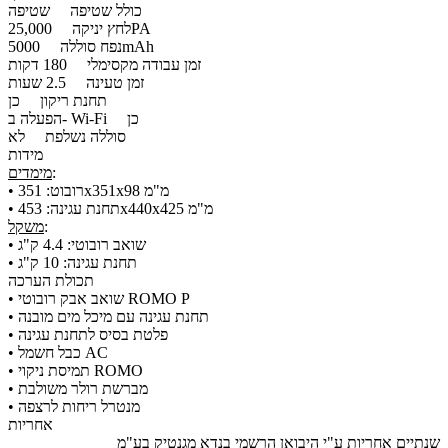
כולל שטיפה
שטיפה
25,000PA
לחץ יניקה
5000mAh
נפח סוללה
זמן עבודה מקסימלי
180 דקות
זמן טעינה
2.5 שעות
תחנת ריקון
כן
כן
הפעלה ב- Wi-Fi
סוללה נשלפת
לא
מידות
:
מימדים
​• רובוט: 351x351x98 מ"מ
​• תחנת עגינה: 453x440x425 מ"מ
:
משקל
​• שואב רובוטי: 4.4 ק"ג
​• תחנת עגינה: 10 ק"ג
תכולת הערכה
​• שואב אבק רובוטי ROMO P
​• תחנת עגינה עם מיכל מים מובנה
​• פלטת בסיס לתחנת עגינה
​• כבל חשמל AC
​• תמיסת ניקוי ROMO
​​• מברשת רולר משולבת
אחריות
שנתיים אחריות ע"י היבואן הרשמי בנדא מגנטיק בע"מ