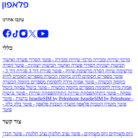
עקבו אחרנו
כללי
מרכזי שירות ומכירה
מרכזי שירות ומכירה - פוטר
הסדרי פשרה ואישור
תביעות ייצוגיות
הסדרי פשרה ואישור תביעות ייצוגיות - פוטר
הסרה
מרשימת שיווק
הסרה מרשימת שיווק - פוטר
סגירת דור 3
סגירת דור 3 -
פוטר
מספרים חסומים לחיוג בקומה הכשרה
מספרים חסומים לחיוג
בקומה הכשרה - פוטר
אמות מידה לחסימת מספרים בקומה הכשרה
אמות מידה לחסימת מספרים בקומה הכשרה - פוטר
ביטול עסקה
ביטול
עסקה - פוטר
ניתוק/הפסקת שירות
ניתוק/הפסקת שירות - פוטר
נגישות
IsraelieSIM by Pelephone -
IsraelieSIM by Pelephone
נגישות - פוטר
פוטר
מועדון הטבות פלאפון
מועדון הטבות פלאפון - פוטר
בלוג
בלוג -
פוטר
צור קשר
גיוס משווקים
גיוס משווקים - פוטר
נציב תלונות
נציב תלונות - פוטר
חברי