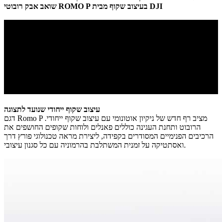
שואב אבק רובוטי ROMO P בעיצוב שקוף מבית DJI​
עיצוב שקוף ייחודי שנועד לתצוגה
דגם Romo P מציב רף חדש של ניקיון אוטונומי עם עיצוב שקוף ייחודי.
הרובוט ותחנת העגינה כוללים פאנלים ולוחות שקופים החושפים את
הרכיבים הפנימיים המסודרים בקפידה, ליצירת מראה טכנולוגי פורץ דרך
ואסתטיקה על זמנית המשתלבת בהרמוניה עם כל סגנון עיצובי.