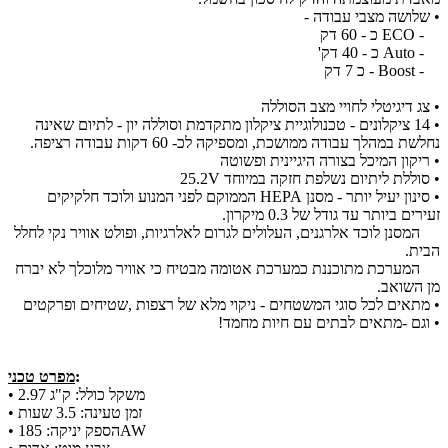
• שלושה מצבי עבודה -
- ECO כ - 60 דק
- Auto כ - 40 דק'
- Boost - כ 7 דק
• צג דיגיטלי לחויי מצב הסוללה
• 14 ציקלונים - טכנולוגיית ציקלון מתקדמת וסוללה יון - לתיום שאינה
נחלשת במהלך עבודה ממושכת, ומספיקה לכ- 60 דקות עבודה רציפה.
• ריקון המיכל בצורה היגיינית ופשוטה
• סוללת ליתיום נשלפת חזקה במיוחד 25.2V
• סינון יעיל יותר - מסנן HEPA הממוקם לפני המנוע ולוכד חלקיקים
זעירים ביותר עד גודל של 0.3 מיקרון.
המסנן לוכד אלרגנים, העלולים לגרום לאלרגיות, ופולט אוויר נקי לחלל
הבית.
המערכת מתוכננת כמערכת אטומה מבטיח כי אוויר מלוכלך לא יברח
מן השואב.
• מתאים לכל סוגי המשטחים - ניקוי מלא של רצפות ,שטיחים ופרקטים
• וגם -מתאים לבתים עם חיות מחמד!
:
מפרט טכני
• משקל כולל: ק"ג 2.97
• זמן טעינה: 3.5 שעות
• הספק יניקה: 185AW