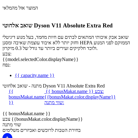
המוצר אזל מהמלאי
שואב אלחוטי Dyson V11 Absolute Extra Red
שואב אבק איכותי המתאים לבתים עם חיות מחמד, בעל מנוע דיגיטלי
וחזק יותר ללא איבוד עוצמת שאיבה ומסנן HEPA הממוקם לפני המנוע
ולוכד חלקיקים זעירים ביותר עד גודל של 0.3 מיקרון.
צבע:
{{model.selectedColor.displayName}}
נפח:
{{ capacity.name }}
מתנה - שואב אלחוטי Dyson V11 Absolute Extra Red
צבע:
{{ bonusMakat.name }}
{{
bonusMakat.name
{{bonusMakat.color.displayName}}
שווי מתנה:
}}
{{ bonusMakat.name }}
צבע {{bonusMakat.color.displayName}}
שווי מתנה
בחירת הטבות לרוכשים ואביזרים משלימים