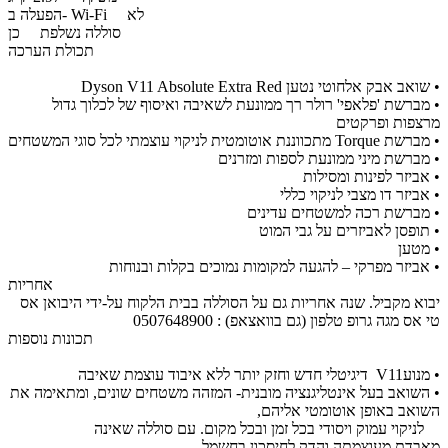
לא
הפעלה ב- Wi-Fi
סוללה נשלפת
כן
תכולת הערכה
• שואב אבק אלחוטי נטען Dyson V11 Absolute Extra Red
• מברשת 'פלאפי' רולר רך ממונעת לשאיבה ואיסוף של לכלוך גדול
מרצפות ופרקטים
• מברשת Torque מתכווננת אוטומטית לניקוי עוצמתי לכל סוגי המשטחים
• מברשת מיני ממונעת לספות ומזרנים
• אביזר לפינות ומסילות
• אביזר דו מצבי לניקוי כללי
• מברשת רכה למשטחים עדינים
• תופסן לאביזרים על גבי המוט
• מטען
• אביזר מפרקי – להגעה למקומות נמוכים בקלות ובנוחות
אחריות
יבוא מקביל. שנה אחריות גם על הסוללה בבית הלקוח על-ידי היבואן אס
טי אס מגה גרופ טלפון (גם בוואצאפ) : 0507648900
תכונות נוספות
• מנועV11 דיגיטלי חדש וחזק יותר ללא איבוד עוצמת שאיבה
• השואב בעל אינטליגנציה מובנית- המזהה משטחים שונים, ומתאימה את
השואב באופן אוטומטי אליהם,
לניקוי עמוק ויסודי בכל זמן ובכל מקום. עם סוללה שאינה
מאבדת מעוצמתה והדק לחיסכון בחשמל.