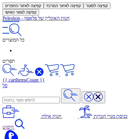
קפיצה לפוטר
קפיצה לאיזור המרכזי
קפיצה לאיזור התפריט
קפיצה לאזור האישי
חנות האונליין של פלאפון
-
Peleshop
כל המוצרים
תפריט
{{ cartItemsCount }}
סל
כניסת מנויי חברות
חנות אילת
חיפוש