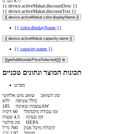
ללא מע"מ
{{ device.activeMakat.discountDesc }}
{{ device.activeMakat.discountText }}
{{ device.activeMakat.color.displayName }}
{{ color.displayName }}
{{ device.activeMakat.capacity.name }}
{{ capacity.name }}
{{getAdditionalsPriceSelected()}} ₪
תכונות המוצר ונתונים טכניים
מפרט
סוג השואב
שואב מוט אלחוטי
כולל שטיפה
ללא
185AW
עוצמת שאיבה
זמן עבודה מקסימלי
60 דקות
זמן טעינה
4.5 שעות
HEPA
סוג פילטר
קיבולת מיכל אבק
760 מ"ל
משקל
2.97 ק"ג