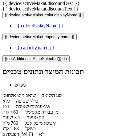
{{ device.activeMakat.discountDesc }}
{{ device.activeMakat.discountText }}
{{ device.activeMakat.color.displayName }}
{{ color.displayName }}
{{ device.activeMakat.capacity.name }}
{{ capacity.name }}
{{getAdditionalsPriceSelected()}} ₪
תכונות המוצר ונתונים טכניים
מפרט
סוג השואב
שואב מוט אלחוטי
כולל שטיפה
ללא
151AW
עוצמת שאיבה
זמן עבודה מקסימלי
60 דקות
זמן טעינה
3.5 שעות
קיבולת מיכל אבק
760 מ"ל
משקל
2.68 ק"ג
לא
הפעלה ב- Wi-Fi