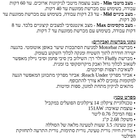
-
מצב מיטבי Min
- מצב עוצמה מיטבי לניקיונות ארוכים. עד 60 דקות
עבודה, בשימוש עם מברשת ממונעת עד 40 דקות.
-
מצב ביניים Mid
- עד 23 דקות עבודה, בשימוש עם מברשת ממונעת עד
20 דקות.
-
מצב מקסימום Max
- מצב אינטנסיבי למצבים קיצוניים בלבד. עד 8
דקות עבודה, בשימוש עם מברשת ממונעת עד 7 דקות.
נתוני מברשות ואביזרים
:
• מברשת Motorbar למניעת הסתבכות שיער באופן אוטומטי. בהנעה
ישירה חודרת לתוך השטיח ומנקה לכלוך השקוע בעומק.
• מברשת Fluffy רולר רך: השילוב בין סיבי פחמן וסיבי ניילון מאפשר
לשאוב לכלוך גדול ואבק מיקרוסקופי בו זמנית.
לשאיבת רצפות ופרקטים.
​• אביזר מפרקי Reach Under: אביזר מפרקי מתכוונן המאפשר הגעה
למקומות נמוכים ללא צורך להתכופף.
מתאים לניקיון מתחת למזנון, ספות ומיטות.
מפרט טכני
:
​• טכנולוגיית ציקלון: 14 ציקלונים הפועלים במקביל
​• עוצמת שאיבה: 151AW
​• נפח המיכל: 0.76 ליטר
​• משקל: 2.68 ק"ג
​• זמן טעינה: 3.5 שעות לטעינה מלאה של הסוללה
​• נוריות חיווי: נורית טעינה, נורית סתימות, נורית התרעה לתחזוקת
הפילטר