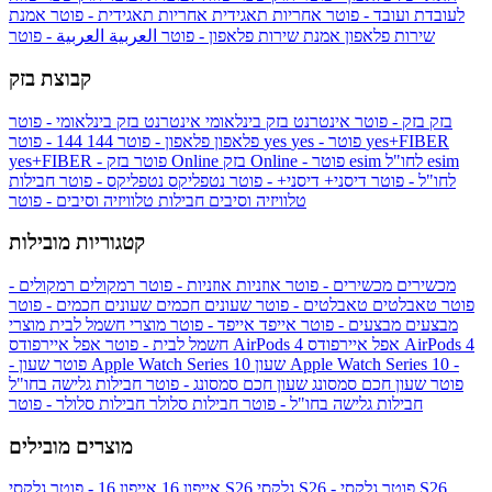
לעובדת ועובד - פוטר
אחריות תאגידית
אחריות תאגידית - פוטר
אמנת
שירות פלאפון
אמנת שירות פלאפון - פוטר
العربية
العربية - פוטר
קבוצת בזק
בזק
בזק - פוטר
אינטרנט בזק בינלאומי
אינטרנט בזק בינלאומי - פוטר
yes+FIBER
yes - פוטר
yes
144 - פוטר
פלאפון
פלאפון - פוטר
144
esim
esim לחו"ל
בזק Online - פוטר
בזק Online
yes+FIBER - פוטר
לחו"ל - פוטר
דיסני+
דיסני+ - פוטר
נטפליקס
נטפליקס - פוטר
חבילות
טלוויזיה וסיבים
חבילות טלוויזיה וסיבים - פוטר
קטגוריות מובילות
מכשירים
מכשירים - פוטר
אוזניות
אוזניות - פוטר
רמקולים
רמקולים -
פוטר
טאבלטים
טאבלטים - פוטר
שעונים חכמים
שעונים חכמים - פוטר
מבצעים
מבצעים - פוטר
אייפד
אייפד - פוטר
מוצרי חשמל לבית
מוצרי
אפל איירפודס AirPods 4
אפל איירפודס AirPods 4
חשמל לבית - פוטר
שעון Apple Watch Series 10 -
שעון Apple Watch Series 10
- פוטר
פוטר
שעון חכם סמסונג
שעון חכם סמסונג - פוטר
חבילות גלישה בחו"ל
חבילות גלישה בחו"ל - פוטר
חבילות סלולר
חבילות סלולר - פוטר
מוצרים מובילים
גלקסי S26 - פוטר
גלקסי S26
גלקסי S26
אייפון 16
אייפון 16 - פוטר