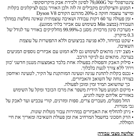
צינטרפוגלי של 79,000G לסינון ולכידת אבק מיקרוסקופי.
• המנוע והציקלונים מקבילים זה לזה ולכן האוויר נכנס לציקלונים בקלות
ומייצר עוצמה חזקה ב-20% מהדגם הקודם Dyson V8
• זמן פעולה עד 60 דקות עבודה ושאיבה עוצמתית שאינה נחלשת במהלך
העבודה (במצב Min בשימוש עם אביזר בלתי ממונע).
• מערכת סינון מרכזית: מסנן כ-99.99% מחלקיקים באוויר עד לגודל של
0.3 מיקרון.
• שקט במיוחד, ללא פגיעה בביצועים וללא התפשרות על עוצמת
השאיבה.
• מצב ידני: מתאים לשימוש גם ללא המוט עם אביזרים נוספים המגיעים
בערכה. מתאים גם לניקוי הרכב.
• סילוק האבק והפסולת בפעולה אחת בלבד באמצעות מנגנון חדשני 'כוון
וירה' ללא צורך לגעת בלכלוך.
• נכנס בקלות לתחנת עגינה וטעינה המותקנת על הקיר, לטעינה ואיחסון
בצורה נוחה של השואב והאביזרים,
כך שהשואב תמיד זמין ומוכן לפעולה.
• מיקום המנוע מעל הידית משפר את מרכז הכובד ומקל על השימוש
באזורים אליהם קשה להגיע,
החל מפנלים, מעברים צרים, ספות ומזרנים, קורי עכביש ועד לאבק על
גבי מנורות.
• ניתן להחליף את האביזרים במהירות עבור מטלות שונות.
• הדק חסכוני בחשמל המרחיב את זמן פעולת השאיבה ומאריך את חיי
הסוללה.
שלושה מצבי עבודה
: