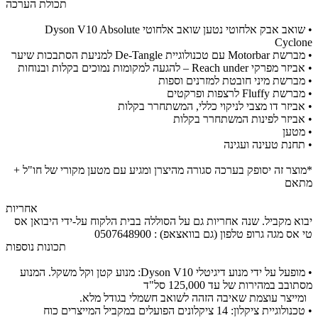
תכולת הערכה
• שואב אבק אלחוטי נטען שואב אלחוטי Dyson V10 Absolute
Cyclone
• מברשת Motorbar עם טכנולוגיית De-Tangle למניעת הסתבכות שיער
• אביזר מפרקי Reach under – להגעה למקומות נמוכים בקלות ובנוחות
• מברשת מיני חובטת למזרנים וספות
• מברשת Fluffy לרצפות ופרקטים
• אביזר דו מצבי לניקוי כללי, המשתחרר בקלות
• אביזר לפינות המשתחרר בקלות
• מטען
• תחנת טעינה ועגינה
*מוצר זה יסופק בערכה סגורה מהיצרן ומגיע עם מטען מקורי של חו"ל +
מתאם
אחריות
יבוא מקביל. שנה אחריות גם על הסוללה בבית הלקוח על-ידי היבואן אס
טי אס מגה גרופ טלפון (גם בוואצאפ) : 0507648900
תכונות נוספות
• מופעל על ידי מנוע דיגיטלי Dyson V10: מנוע קטן וקל משקל. המנוע
מסתובב במהירות של עד 125,000 סל"ד
ומייצר עוצמת שאיבה הזהה לשואב חשמלי בגודל מלא.
• טכנולוגיית ציקלון: 14 ציקלונים הפועלים במקביל המייצרים כוח