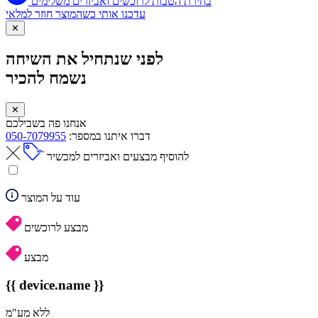
בחירת הטבות לרוכשים ואביזרים משלימים
עדכנו אותי כשהמוצר חוזר למלאי
✕
לפני שנתחיל את השיחה
נשמח להכיר
✕
אנחנו פה בשבילכם
דברו איתנו במספר:
050-7079955
להוסיף מבצעים ואביזרים למכשיר
עוד על המוצר
מבצע לרוכשים
מבצע
{{ device.name }}
ללא מע"מ