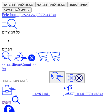
קפיצה לפוטר
קפיצה לאיזור המרכזי
קפיצה לאיזור התפריט
קפיצה לאזור האישי
חנות האונליין של פלאפון
-
Peleshop
כל המוצרים
תפריט
{{ cartItemsCount }}
סל
כניסת מנויי חברות
חנות אילת
חיפוש