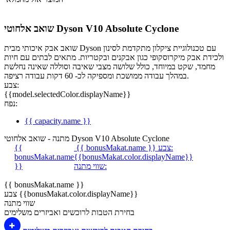
שואב אלחוטי Dyson V10 Absolute Cyclone
שואב אבק איכותי מבית Dyson עם טכנולוגיית ציקלון מתקדמת לסינון
ולכידת אבק מיקרוסקופי כגון אבקנים ובקטריות. מתאים לבתים עם חיות
מחמד, שקט במיוחד, כולל שלושה מצבי שאיבה וסוללה שאינה נחלשת
במהלך עבודה ממושכת ומספיקה לכ- 60 דקות עבודה רציפה.
צבע:
{{model.selectedColor.displayName}}
נפח:
{{ capacity.name }}
מתנה - שואב אלחוטי Dyson V10 Absolute Cyclone
צבע:
{{ bonusMakat.name }}
{{
bonusMakat.name
{{bonusMakat.color.displayName}}
שווי מתנה:
}}
{{ bonusMakat.name }}
צבע {{bonusMakat.color.displayName}}
שווי מתנה
בחירת הטבות לרוכשים ואביזרים משלימים