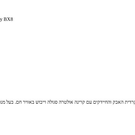
שואב נגד קרדית האבק ו