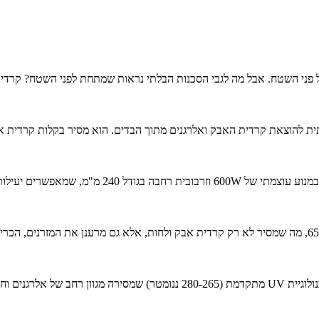
פני השטח. אבל מה לגבי הסכנות הבלתי נראות שמתחת לפני השטח? קרדית 
 להוצאת קרדית האבק ואלרגנים מתוך הבדים. הוא מסיר בקלות קרדית אבק ו
שואבים את קרדית האבק, האבק והאלרגנים בקלות.  BX8
באמצעות טכנולוגיית חימום ייחודית, ה-BX8 מגיע לטמפרטורות של עד 65°C, מה שמסיר לא רק קרדית אבק ולחות
בניגוד לשואבים רגילים, שואב האבק נגד קרדית של JIMMY משתמש בטכנולוגיית UV 