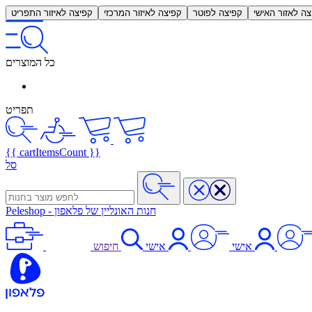
צה לאזור האישי
קפיצה לפוטר
קפיצה לאיזור המרכזי
קפיצה לאיזור התפריט
כל המוצרים
תפריט
{{ cartItemsCount }}
סל
חנות האונליין של פלאפון
-
Peleshop
אישי
אישי
חיפוש