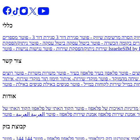
כללי
ווק
הסרה מרשימת שיווק - פוטר
סגירת דור 3
סגירת דור 3 - פוטר
מספרים
ים בקומה הכשרה - פוטר
ביטול עסקה
ביטול עסקה - פוטר
ניתוק/הפסקת
IsraelieSIM by
נגישות - פוטר
שירות
ניתוק/הפסקת שירות - פוטר
נגישות
צור קשר
צים - פוטר
פלאפון בעיר
פלאפון בעיר - פוטר
משרות
משרות - פוטר
רוצים
 שיחה מהמוקד - פוטר
מוקדי שירות- איתור וזימון תור
מוקדי שירות- איתור
ות במייל
שירות לקוחות במייל - פוטר
סניפים באילת
סניפים באילת - פוטר
אודות
מדיניות האיכות של פלאפון - פוטר
הקוד האתי של פלאפון
הקוד האתי של
טר
אמנת שירות פלאפון
אמנת שירות פלאפון - פוטר
العربية
العربية - פוטר
קבוצת בזק
אומי
אינטרנט בזק בינלאומי - פוטר
פלאפון
פלאפון - פוטר
144