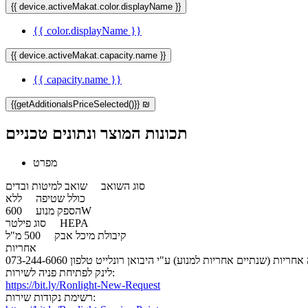
{{ device.activeMakat.color.displayName }}
{{ color.displayName }}
{{ device.activeMakat.capacity.name }}
{{ capacity.name }}
{{getAdditionalsPriceSelected()}} ₪
תכונות המוצר ונתונים טכניים
מפרט
סוג השואב
שואב למיטות ובדים
כולל שטיפה
ללא
600W
הספק מנוע
HEPA
סוג פילטר
קיבולת מיכל אבק
500 מ"ל
אחריות
חריות (שנתיים אחריות למנוע) ע"י היבואן רונלייט טלפון 073-244-6060
לינק לפתיחת פניה לשירות:
https://bit.ly/Ronlight-New-Request
רשימת נקודות שירות: