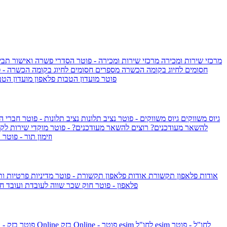
מרכזי שירות ומכירה
מרכזי שירות ומכירה - פוטר
הסדרי פשרה ואישור תביע
חסומים לחיוג בקומה הכשרה
מספרים חסומים לחיוג בקומה הכשרה - 
IsraelieSIM by Pelephone - פוטר
מועדון הטבות פלאפון
מועדון הטב
גיוס משווקים
גיוס משווקים - פוטר
נציב תלונות
נציב תלונות - פוטר
חברי ה
להשאר מעודכנים?
רוצים להשאר מעודכנים? - פוטר
מוקדי שירות לק
וזימון תור - פוטר
ר
אודות פלאפון תקשורת
אודות פלאפון תקשורת - פוטר
מדיניות פרטיות ו
פלאפון - פוטר
חוק שכר שווה לעובדת ועובד
חו
esim לחו"ל - פוטר
esim לחו"ל
בזק Online - פוטר
בזק Online
yes+FIBER - פוטר