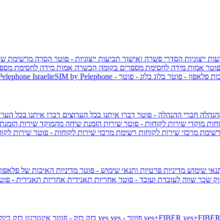
ות ייצוגיות
הסדרי פשרה ואישור תביעות ייצוגיות - פוטר
הסרה מרשימת שי
פוטר
אמות מידה לחסימת מספרים בקומה הכשרה
אמות מידה לחסימת מספר
ות פלאפון - פוטר
בלוג
בלוג - פוטר
 Pelephone
הנהלה
חברי ההנהלה - פוטר
דברו איתנו בכל הערוצים
דברו איתנו בכל הערו
וחות
מוקדי שירות לקוחות - פוטר
שירות הזמנת שיחה מהמוקד
שירות הזמנת
שימת מרכזי שירות לקוחות
רשימת מרכזי שירות לקוחות - פוטר
שירות לקוח
תנאי שימוש
מדיניות פרטיות ותנאי שימוש - פוטר
מדיניות האיכות של פלאפון
ק שכר שווה לעובדת ועובד - פוטר
אחריות תאגידית
אחריות תאגידית - פו
yes+FIBER
yes - פוטר
yes
144 - פוטר
בזק
בזק - פוטר
אינטרנט בזק בינל