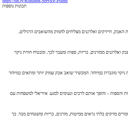
https://bit.ly/Ronlight-Service-Points
תכונות נוספות
האבק, חיידקים ואלרגנים מצליחים לחמוק מהשואבים הרגילים,
אלרגנים ממזרנים, כריות, ספות ומעבר לכך, ומבטיח חווית ניקוי
JIMMY מצויד במנוע עוצמתי של 600W וזרבובית רחבה בגודל 240 מ"מ, שמאפשרים יעילות ניקוי מוגברת במיוחד. המכשיר שואב אבק עמוק יותר ומתאים במיוחד
, אלא גם מרענן את המזרנים, הכריות והספות – והופך אותם לרכים ונעימים למגע. אידיאלי למשפחות עם
מתקדמת (280-265 ננומטר) שמסירה מגוון רחב של אלרגנים וחומרים מזיקים בלתי נראים ממיטות, מזרנים, כריות ומשטחים מבד. כך