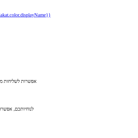
kat.color.displayName}}
​אפשרות לשליחות מה
לנוחיותכם, אפשרות ל-36 תשלומים ללא תפיסת מסגרת אשראי תמורת תש