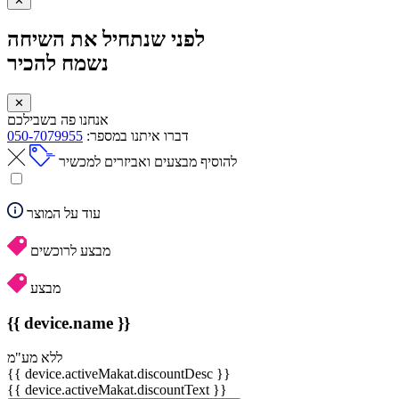
✕
לפני שנתחיל את השיחה
נשמח להכיר
✕
אנחנו פה בשבילכם
דברו איתנו במספר:
050-7079955
להוסיף מבצעים ואביזרים למכשיר
עוד על המוצר
מבצע לרוכשים
מבצע
{{ device.name }}
ללא מע"מ
{{ device.activeMakat.discountDesc }}
{{ device.activeMakat.discountText }}