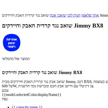
חיידקים Jimmy BX8
אתר פלאפון
חנות לובי
שואבי אבק
שואב נגד קרדית האבק וחיידקים Jimmy BX8
המוצר אזל מהמלאי
שואב נגד קרדית האבק וחיידקים Jimmy BX8
שואב אבק נגד קרדית האבק וחיידקים מבית Jimmy, דגם BX8, לניקיון עמוק וחיטוי של משטחים כמו ספות ושטיחים. מסיר עד 99.9% מקרדית האבק והחיידקים עם קרינה אולטרה סגולה וייבוש באוויר חם. בעל מנוע בעוצמה
של 600W, צג דיגיטלי עם חיישן אבק חכם ומברשת גומי חדשנית.
צבע:
{{model.selectedColor.displayName}}
נפח:
{{ capacity.name }}