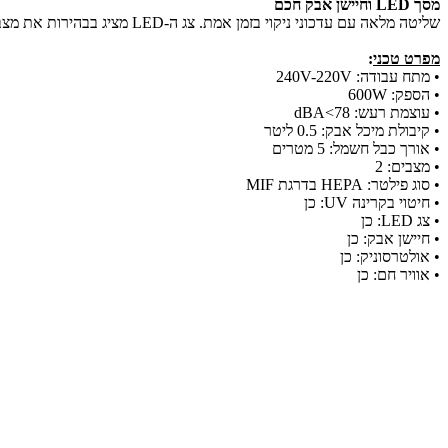
מסך LED וחיישן אבק חכם
שליטה מלאה עם עדכוני ניקוי בזמן אמת. צג ה-LED מציג בבהירות את מצב הפעולה, הפונקציות, מדד האבק והתקדמות הניקוי בזמן אמת – כך שתהיו תמיד עם היד על הדופק ותיהנו משליטה מלאה ונוחה בכל רגע.
מפרט טכני
:
• מתח עבודה: 240V-220V
• הספק: 600W
• עוצמת רעש: 78>dBA
• קיבולת מיכל אבק: 0.5 ליטר
• אורך כבל חשמל: 5 מטרים
• מצבים: 2
• סוג פילטר: HEPA בדרגת MIF
• חיטוי בקרינה UV: כן
• צג LED: כן
• חיישן אבק: כן
• אולטרסוניק: כן
• אוויר חם: כן