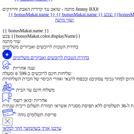
מתנה - שואב נגד קרדית האבק וחיידקים Jimmy BX8
{{bonusMa
צבע:
{{ bonusMakat.name }}
{{ bonusMakat.name }}
שווי מתנה:
{{ bonusMakat.name }}
צבע {{bonusMakat.color.displayName}}
שווי מתנה
בחירת הטבות לרוכשים ואביזרים משלימים
בחירת הטבות לרוכשים ואביזרים משלימים
שנה אחריות
שליחות חינם לרוכשים ב-599 ₪ ומעלה
יום למחר (בימי עסקים) ובכפוף לתנאי ואזורי הכיסוי של חברת השליחויות
משלוח חינם עד הבית
אחריות יבואן רשמי
לום ריבית שנתית
פריסת תשלומים נוחה
עדכנו אותי כשהמוצר חוזר למלאי