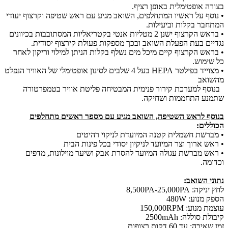
בצורה אופטימלית באופן רציף.
• נוסף על ראשיו המתחלפים, השואב מגיע עם ראש שטיפה וקרצוף יעודי
המתחבר בקלות וביעילות.
• בראש הקרצוף ישנן 2 מטליות אנטי בקטריאליות המסתובבות בכיוונים
נגדיים בעת הפעלת השואב ובכך מספקות פעולת קירצוף יסודית.
• בראש הקרצוף קיים מיכל מים נשלף בקלות הניתן למילוי וריקון לאחר
כל שימוש.
• מצוייד בפילטר HEPA בעל 4 שלבים לסינון אופטימלי של האוויר הנפלט
מהשואב
בנוסף למערכת קירור פנימית המבטיחה פליטת אוויר בטמפרטורה
שתמנע התחממות ושחיקה.
בנוסף לראש השטיפה, השואב מגיע עם מספר ראשים מתחלפים
הכוללים
:
• מברשת חשמלית קטנה המיועדת לניקוי רהיטים
• ראש ארוך וצר המיועד לניקיון יסודי בכל פינות הבית
• ראש מברשת עגולה המיועד להסרת אבק ושיער מוילונות, מדפים
וכדומה.
נתוני השואב
:
לחץ יניקה: 8,500PA-25,000PA
הספק מנוע: 480W
עוצמת מנוע: 150,000RPM
קיבולת סוללה: 2500mAh
זמן שאיבה: עד 60 דקות רצופות