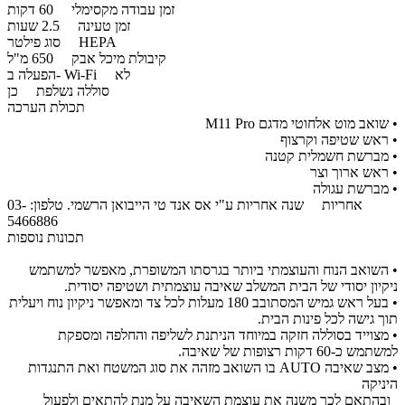
זמן עבודה מקסימלי
60 דקות
זמן טעינה
2.5 שעות
HEPA
סוג פילטר
קיבולת מיכל אבק
650 מ"ל
לא
הפעלה ב- Wi-Fi
סוללה נשלפת
כן
תכולת הערכה
• שואב מוט אלחוטי מדגם M11 Pro
• ראש שטיפה וקרצוף
• מברשת חשמלית קטנה
• ראש ארוך וצר
• מברשת עגולה
אחריות
שנה אחריות ע"י אס אנד טי הייבואן הרשמי. טלפון: 03-
5466886
תכונות נוספות
• השואב הנוח והעוצמתי ביותר בגרסתו המשופרת, מאפשר למשתמש
ניקיון יסודי של הבית המשלב שאיבה עוצמתית ושטיפה יסודית.
• בעל ראש גמיש המסתובב 180 מעלות לכל צד ומאפשר ניקיון נוח ויעלית
תוך גישה לכל פינות הבית.
• מצוייד בסוללה חזקה במיוחד הניתנת לשליפה והחלפה ומספקת
למשתמש כ-60 דקות רצופות של שאיבה.
• מצב שאיבה AUTO בו השואב מזהה את סוג המשטח ואת התנגדות
היניקה
ובהתאם לכך משנה את עוצמת השאיבה על מנת להתאים ולפעול