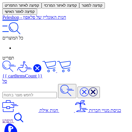
קפיצה לפוטר
קפיצה לאיזור המרכזי
קפיצה לאיזור התפריט
קפיצה לאזור האישי
חנות האונליין של פלאפון
-
Peleshop
כל המוצרים
תפריט
{{ cartItemsCount }}
סל
כניסת מנויי חברות
חנות אילת
חיפוש