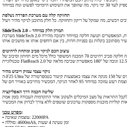
תחזוקה קלה עם מערכת הפרדה נשלפת
SlideTech 2.0 – תמרון חלק במיוחד
עיצוב חכם לניקוי סביב ומתחת לרהיטים
ניקוי עצמי עמוק וייבוש מהיר
שליטה חכמה דרך האפליקציה
:
מפרט טכני
​• עוצמת שאיבה: ‎22000‎PA
​• סוללה: ‎4600mAh‎, זמן טעינה 4 שעות