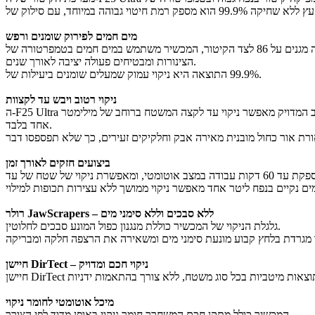
מים חמים לפירוק שומנים ורפש
לצד הקיטור, המכשיר משתמש במים חמים בטמפרטורה של ‎86‎ מעלות כדי לפרק שומנים במטבח ובפינת האוכל. הזרימה הרציפה ממיסה הצטברויות קשות, בעוד מערכת נגד אבנית בת שלוש שכבות ומסנן מובנה מגנים על
הצינורות ומבטיחים פעולה יציבה לאורך שנים.
התוצאה היא ניקוי עמוק שמעלים שומנים ביעילות של ‎99.9%‎.
ניקוי רטוב ויבש עד לקצוות
ה‑F25 Ultra משלב שאיבה חזקה עם ניקוי רטוב, ומסיר לכלוך יומיומי, רטוב או יבש, במשיכה אחת. לחץ ניקוי גבוה מאפשר טיפול יעיל גם בכתמים קשים, והעיצוב המדויק מאפשר ניקוי עד לקצה המשטח ברוחב של מילימטר
אחד בלבד.
ביצועים חזקים לאורך זמן
רולר JawScrapers – ללא סבכים וללא סימני מים
גלגלת הניקוי של המכשיר כוללת מנגנון כפול המונע סבכים לחלוטין.
חיישן DirTect – ניקוי חכם ומדויק
מיכל אוטומטי לחומר ניקוי
המכשיר כולל מתקן חכם המשחרר חומר ניקוי באופן מדוד לפי הצורך.