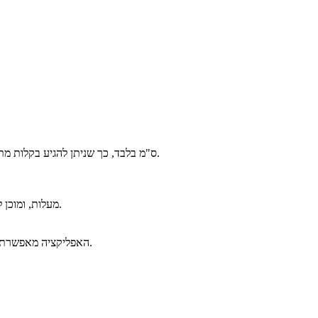
טכנולוגיית FlatReach 2.0 מאפשרת שכיבה מלאה של ‎180°‎ וגובה של ‎12.5‎ ס"מ בלבד, כך שניתן להגיע בקלות מתחת למיטות, ספות וארונות מבלי להתכופף, הודות לשליטה דרך האפליקציה.
לאחר הניקוי, המכשיר מתייבש באוויר חם של ‎95‎ מעלות, ומוכן לשימוש מחדש תוך 5 דקות בלבד. ניתן גם לבחור ייבוש שקט של 30 דקות בעוצמת רעש נמוכה במיוחד.
האפליקציה מאפשרת להתאים אישית את כל הגדרות הניקוי, לקבוע זמני ניקוי וייבוש אוטומטיים, לקבל התראות על מצב המיכלים ולעקוב אחר התקדמות העבודה בזמן אמת.