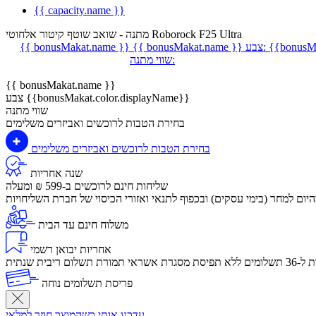
{{ capacity.name }}
מתנה - שואב שוטף קיטור אלחוטי Roborock F25 Ultra
{{bonusMa
צבע:
{{ bonusMakat.name }}
{{ bonusMakat.name }}
שווי מתנה:
{{ bonusMakat.name }}
צבע {{bonusMakat.color.displayName}}
שווי מתנה
בחירת הטבות לרוכשים ואביזרים משלימים
בחירת הטבות לרוכשים ואביזרים משלימים
שנה אחריות
שליחות חינם לרוכשים ב-599 ₪ ומעלה
יום למחר (בימי עסקים) ובכפוף לתנאי ואזורי הכיסוי של חברת השליחויות
משלוח חינם עד הבית
אחריות יבואן רשמי
לום ריבית שנתית
פריסת תשלומים נוחה
עדכנו אותי כשהמוצר חוזר למלאי