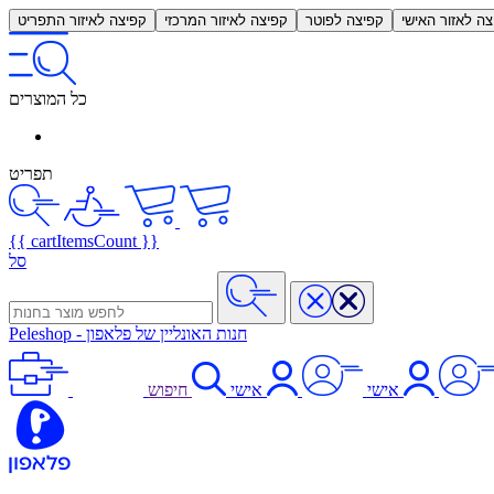
צה לאזור האישי
קפיצה לפוטר
קפיצה לאיזור המרכזי
קפיצה לאיזור התפריט
כל המוצרים
תפריט
{{ cartItemsCount }}
סל
חנות האונליין של פלאפון
-
Peleshop
אישי
אישי
חיפוש