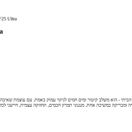
שואב שוטף קיטור אל
שו