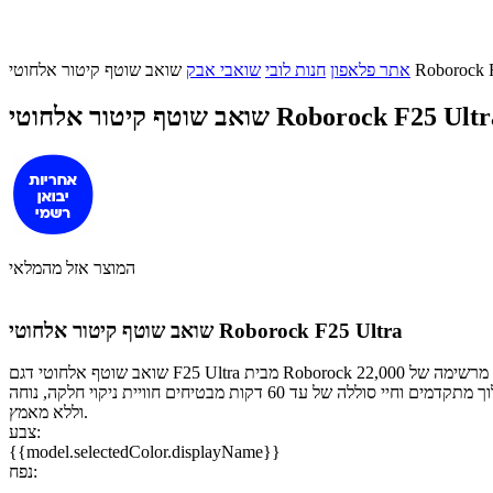
חוטי Roborock F25 Ultra
אתר פלאפון
חנות לובי
שואבי אבק
אב שוטף קיטור אלחוטי Roborock F25 Ultra
המוצר אזל מהמלאי
שואב שוטף קיטור אלחוטי Roborock F25 Ultra
שואב שוטף אלחוטי דגם F25 Ultra מבית Roborock הוא הדור הבא של הניקיון הביתי - הוא משלב קיטור ומים חמים לניקוי עמוק באמת. עם עוצמת שאיבה מרשימה של 22,000Pa, חיסול של ‎99.9%‎ מהחיידקים והאלרגנים,
ויכולת להתמודד גם עם שומנים ולכלוך עיקש, הוא הופך כל רצפה לנקייה ומבריקה במשיכה אחת. מנגנוני תמרון חכמים, תחזוקה עצמית, חיישני לכלוך מתקדמים וחיי סוללה של עד 60 דקות מבטיחים חוויית ניקוי חלקה, נוחה
וללא מאמץ.
צבע:
{{model.selectedColor.displayName}}
נפח: