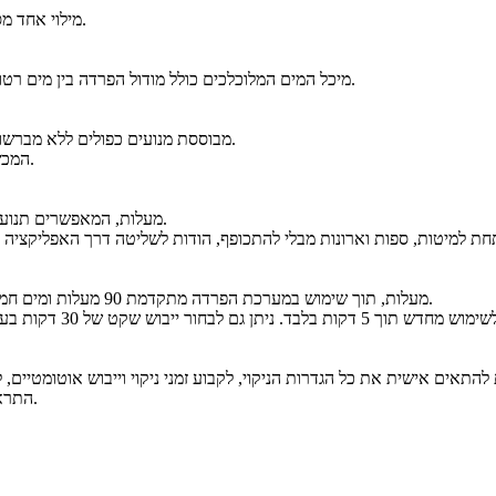
מילוי אחד מספיק לעד 30 ימי ניקוי, מה שהופך את השימוש היומיומי לפשוט ונוח במיוחד.
מיכל המים המלוכלכים כולל מודול הפרדה בין מים רטובים ויבשים, מה שמקל על ריקון ותחזוקה. כל חלק מתוכנן לניקוי מהיר ויעיל.
מערכת SlideTech 2.0 מבוססת מנועים כפולים ללא מברשות, המאפשרים תנועה חלקה במיוחד ותגובה מהירה.
המכשיר מסתובב בקלות גם בפניות חדות, בין אם דוחפים אותו או מושכים אותו.
המבנה המשופר כולל מיכל מים תחתון וסיבוב של ‎70‎ מעלות, המאפשרים תנועה חלקה סביב רהיטים.
ה‑F25 Ultra מנקה את עצמו באמצעות קיטור בטמפרטורה של ‎150‎ מעלות ומים חמים של ‎90‎ מעלות, תוך שימוש במערכת הפרדה מתקדמת.
התראות קוליות מובנות מספקות עדכונים שוטפים ללא צורך לבדוק את המכשיר.