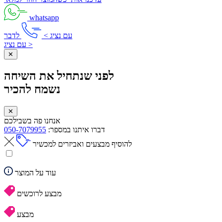
whatsapp
עם נציג >
לדבר
עם נציג >
✕
לפני שנתחיל את השיחה
נשמח להכיר
✕
אנחנו פה בשבילכם
דברו איתנו במספר:
050-7079955
להוסיף מבצעים ואביזרים למכשיר
עוד על המוצר
מבצע לרוכשים
מבצע