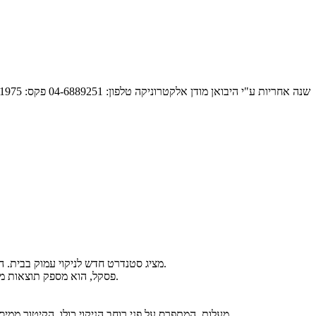
שנה אחריות ע"י היבואן מודן אלקטרוניקה טלפון: 04-6889251 פקס: 08-9281975
Roborock F25 Ultra מציג סטנדרט חדש לניקוי עמוק בבית. הוא משלב שאיבה, שטיפה, קיטור ומים חמים במכשיר אחד, ומסוגל להתמודד גם עם לכלוך עיקש ושומני שהיה קשה להסיר בעבר.
תכנון מוקפד, יכולת תמרון חלקה ותחזוקה עצמית חכמה יוצרים חוויית ניקוי נוחה, יעילה וללא מאמץ. עם עוצמת שאיבה של ‎22,000‎ פסקל, הוא מספק תוצאות מבריקות בכל שימוש.
מערכת הקיטור של ה‑F25 Ultra מפיקה קיטור בנפח גבוה ובטמפרטורה של ‎180‎ מעלות, המתפרס על פני רוחב הניקוי כולו. הקיטור ממיס כתמים קשים, מחטא את הרצפה ומעלים לכלוך ללא צורך בכימיקלים.