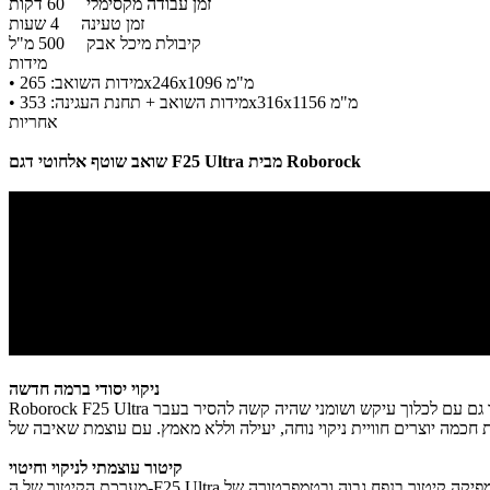
זמן עבודה מקסימלי
60 דקות
זמן טעינה
4 שעות
קיבולת מיכל אבק
500 מ"ל
מידות
• מידות השואב: 265x246x1096 מ"מ
​• מידות השואב + תחנת העגינה: 353x316x1156 מ"מ
אחריות
מבית Roborock
שואב שוטף אלחוטי דגם F25 Ultra
ניקוי יסודי ברמה חדשה
קיטור עוצמתי לניקוי וחיטוי