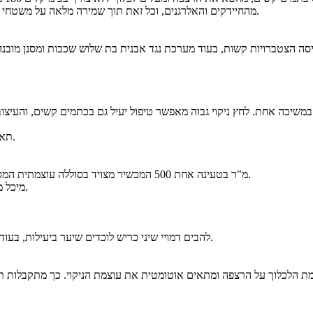
הוא מספק רמת חיטוי גבוהה במיוחד, עם סילוק של ‎99.9%‎ מהחיידקים והאלרגנים, וכל זאת תוך שמירה מלאה על משטחי עץ ללא שחיקה.
תאורת אור כחול מובנית מאירה אבק וחלקיקים זעירים, כך שלא תפספסו דבר.
המכשיר מצויד בסוללה עוצמתית המספקת עד 60 דקות עבודה במצב אוטומטי, ומאפשרת ניקוי של שטח של עד ‎500‎ מ"ר בטעינה אחת.
מיכל מים נקיים בנפח ליטר אחד מאפשר ניקוי ממושך ללא עצירות תכופות למילוי.
להבים דמויי שיני כריש לוכדים שיער ביעילות, בעוד מגרדת בלחץ קבוע מונעת סימני מים ומשאירה את הרצפה חלקה ומבריקה.