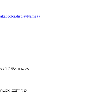
kat.color.displayName}}
​אפשרות לשליחות מה
לנוחיותכם, אפשרות ל-36 תשלומים ללא תפיסת מסגרת אשראי תמורת תש