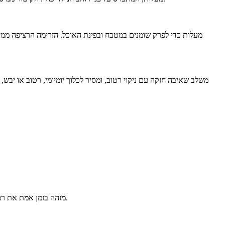
חיישן DirTect מזהה בזמן אמת את רמת הלכלוך על הרצפה ומתאים אוטומטית את עוצמת הניקוי. כך מתקבלות תוצאות מיטביות בכל סוג משטח, ללא צורך בהתאמות ידניות.