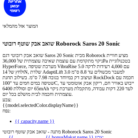
המוצר אזל מהמלאי
שואב אבק שוטף רובוטי Roborock Saros 20 Sonic
שואב אבק רובוטי דגם Saros 20 Sonic מבית Roborock מציע חוויית
ניקוי מתקדמת עם עוצמת שאיבה עוצמתית של 36,000Pa בטכנולוגיית
HyperForce, מערכת שטיפה VibraRise 5.0 עם 4,000 רעידות לדקה
ולחץ של 14N, שלדת AdaptiLift 3.0 למעבר מכשולים עד 8.8 ס"מ
ועיצוב דק במיוחד בגובה 7.98 ס"מ. בשילוב תחנת RockDock חכמה עם
שטיפה במים חמים עד 100°C, ייבוש באוויר חם, ריקון אבק אוטומטי עד
65 יום וסוללת 6400mAh לעד 220 דקות עבודה, מתקבלת מערכת ניקוי
עוצמתית וחכמה לבית מושלם בכל יום.
צבע:
{{model.selectedColor.displayName}}
נפח:
{{ capacity.name }}
מתנה - שואב אבק שוטף רובוטי Roborock Saros 20 Sonic
צבע:
{{ bonusMakat.name }}
{{