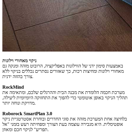
ניקוי מאחורי וילונות
באמצעות סימון ידני של הווילונות באפליקציה, הרובוט מזהה ומנקה גם
מאחורי וילונות ומחיצות רכות, כך שאזורים נסתרים נכללים בניקוי ללא
צורך בהזזה ידנית.
RockMind
מערכת חכמה הלומדת את מבנה הבית וההרגלים שלכם, ומתאימה את
תהליך הניקוי באופן אוטומטי כדי להפוך את התחזוקה היומיומית ליעילה,
מדויקת ונוחה יותר.
Roborock SmartPlan 3.0
בלחיצה אחת המערכת מזהה את סוגי החדרים ובוחרת אסטרטגיית ניקוי
אופטימלית. היא מגבירה עוצמה בעת הצורך ומפחיתה רעש בזמני "אל
תפריע" לניקוי חכם ומאוזן.