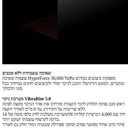
שאיבה עוצמתית ללא סבכים
עוצמת שאיבה HyperForce של 36,000Pa מספקת ביצועים גבוהים
ועקביים. המנוע הדיגיטלי תוכנן לניקוי יסודי ולביצועים חזקים במיוחד בכל
סוגי הלכלוך.
מערכת ניקוי VibraRise 5.0
ראש מגב נפתח הלוחץ לתוך הקצוות ומרחיב את אזור הניקוי מקצה לפינה
ללא שריטות על הקירות, עד 0 מ"מ לאורך הקצה.
המערכת משלבת לחץ כלפי מטה של 14N יחד עם 4,000 ויברציות קוליות
בדקה לקרצוף עוצמתי ושקט יותר.
פיזור מים אחיד ממזער פסים וסימני ספירלה ומבטיח גימור חלק גם לאורך