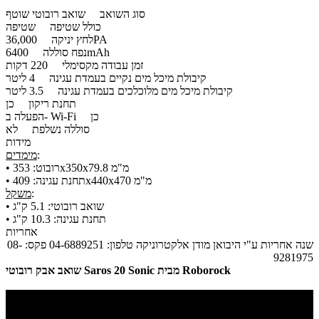
סוג השואב
שואב רובוטי שוטף
כולל שטיפה
שטיפה
36,000PA
לחץ יניקה
6400mAh
נפח סוללה
זמן עבודה מקסימלי
220 דקות
קיבולת מיכל מים נקיים בעמדת עגינה
4 ליטר
קיבולת מיכל מים מלוכלכים בעמדת עגינה
3.5 ליטר
תחנת ריקון
כן
כן
הפעלה ב- Wi-Fi
סוללה נשלפת
לא
מידות
:
מימדים
​• רובוט: 353x350x79.8 מ"מ
​• תחנת עגינה: 409x440x470 מ"מ
:
משקל
​• שואב רובוטי: 5.1 ק"ג
​• תחנת עגינה: 10.3 ק"ג
אחריות
שנה אחריות ע"י היבואן מודן אלקטרוניקה טלפון: 04-6889251 פקס: 08-
9281975
שואב אבק רובוטי Saros 20 Sonic מבית Roborock​