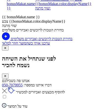
bonusMakat.name
{{bonusMakat.color.displayName}}
שווי מתנה:
}}
{{ bonusMakat.name }}
צבע {{bonusMakat.color.displayName}}
שווי מתנה
בחירת הטבות לרוכשים ואביזרים משלימים
בחירת הטבות לרוכשים ואביזרים משלימים
עדכנו אותי כשהמוצר חוזר למלאי
✕
לפני שנתחיל את השיחה
נשמח להכיר
✕
אנחנו פה בשבילכם
דברו איתנו במספר:
050-7079955
להוסיף מבצעים ואביזרים למכשיר
עוד על המוצר