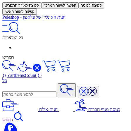
קפיצה לפוטר
קפיצה לאיזור המרכזי
קפיצה לאיזור התפריט
קפיצה לאזור האישי
חנות האונליין של פלאפון
-
Peleshop
כל המוצרים
תפריט
{{ cartItemsCount }}
סל
כניסת מנויי חברות
חנות אילת
חיפוש