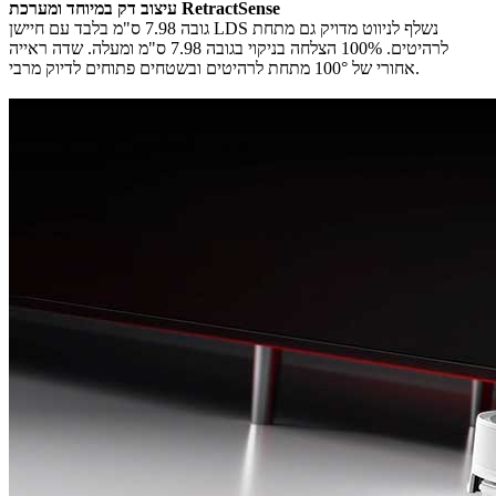
עיצוב דק במיוחד ומערכת RetractSense
גובה 7.98 ס"מ בלבד עם חיישן LDS נשלף לניווט מדויק גם מתחת
לרהיטים. 100% הצלחה בניקוי בגובה 7.98 ס"מ ומעלה. שדה ראייה
אחורי של 100° מתחת לרהיטים ובשטחים פתוחים לדיוק מרבי.