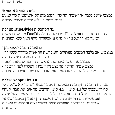
פינות וקצוות.
ניתוק מגבים אוטומטי
במצבי שואב בלבד או "שטיח תחילה" המגב מתנתק אוטומטית כדי למנוע
לחות ולשמור על שטיחים יבשים ומוגנים.
מערכת DuoDivide נגד הסתבכות
מברשת ראשית DuoDivide ומברשת צד FlexiArm מונעות הסתבכות
שיער באורך של עד 40 ס"מ ומאפשרות ניקוי רציף ללא הפרעות.
התאמה חכמה למצבי ניקוי
- במצב שואב בלבד המגבים מנותקים והמברשת הראשית מורדת לשמירה
על רצפה יבשה עם יניקה חזקה.
- במצב סמרטוט המברשת הראשית מורמת למניעת זיהום.
- במצב שטיח תחילה מתבצע ניקוי עמוק לשטיח לפני הרטבה.
- נתיב ניקוי רגיל מתבצע עם סמרטוט מורם ומברשת ראשית מיוצבת.
שלדת AdaptiLift 3.0
מערכת הרמה מתקדמת המאפשרת מעבר מכשולים עד 8.8 ס"מ, כולל
סף דו שכבתי של 4.3 ס"מ + 4.5 ס"מ. הרובוט מתאים את גובהו לניקוי
שטיחים בעובי עד 3 ס"מ באמצעות גלגלים רב כיווניים לשמירה על יניקה
אופטימלית. מודול ייצוב מברשת משפר ניקוי עמוק במעבר שני על
שטיחים. הפונקציה מופעלת ידנית באפליקציה והתוצאות עשויות
להשתנות.