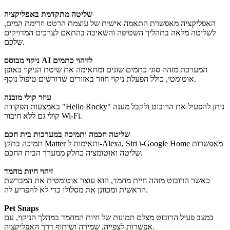
שליטה מתקדמת באפליקציה
האפליקציה מאפשרת התאמה אישית של עוצמת הרטט וזרימת המים,
לשליטה מלאה בתהליך השטיפה והשאיבה בהתאם לצרכים המדויקים
שלכם.
ניקוי מבוסס AI לזיהוי כתמים
המערכת מזהה סוגי כתמים שונים ומתאימה את שיטת הניקוי באופן
אוטומטי, כולל הפעלת ניקוי חוזר באזורים שדורשים טיפול נוסף.
עוזר קולי מובנה
באמצעות הפקודה "Hello Rocky" ניתן להפעיל את הרובוט ולקבל מענה
קולי גם ללא חיבור Wi-Fi.
שליטה חכמה ותמיכה במערכות בית חכם
תמיכה בתקן Matter ותאימות ל-Alexa, Siri ו-Google Home מאפשרות
שליטה ואוטומציה כחלק ממערך הבית החכם.
זיהוי חיות מחמד
כאשר הרובוט מזהה חיית מחמד, הוא עוצר אוטומטית את המברשת
הראשית ומכוונן את מסלולו כדי לא להפריע לה.
Pet Snaps
במצב פעיל הרובוט מצלם תמונות של חיות המחמד במהלך הניקוי, עם
אפשרות לצפייה, שמירה ושיתוף דרך האפליקציה.