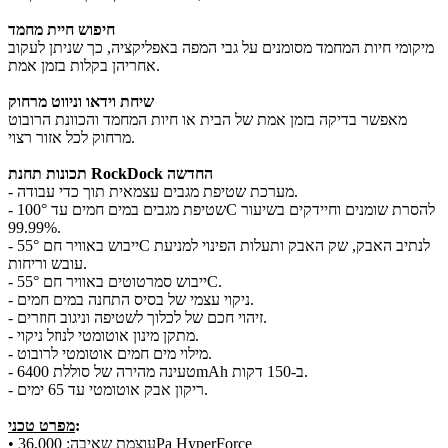
חיפוש חיית מחמד
מיקומי חיות המחמד מסומנים על גבי המפה באפליקציה, כך שניתן לעקוב
אחריהן בקלות בזמן אמת.
שיחת וידאו וניווט מרחוק
מאפשר בדיקה בזמן אמת של הבית או חיות המחמד והכוונת הרובוט
מרחוק לכל אזור רצוי.
תכונות תחנת RockDock החדשה
- מערכת שטיפת מגבים עצמאית תוך כדי עבודה.
- שטיפת מגבים במים חמים עד 100°C להסרת שומנים וחיידקים בשיעור
99.99%.
- ייבוש באוויר חם 55°C לנתיב האבק, שק האבק ותעלות הפינוי למניעת
עובש וריחות.
- ייבוש סמרטוטים באוויר חם 55°C.
- ניקוי עצמי של בסיס התחנה במים חמים.
- זיהוי חכם של לכלוך לשטיפה וניגוב חוזרים.
- מתקן מינון אוטומטי לנוזל ניקוי.
- מילוי מים חמים אוטומטי לרובוט.
- טעינה מהירה של סוללת 6400mAh ב-150 דקות.
- ריקון אבק אוטומטי עד 65 ימים.
:
מפרט טכני
• עוצמת שאיבה: 36,000Pa HyperForce