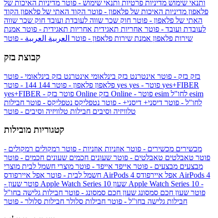
ותנאי שימוש
מדיניות פרטיות ותנאי שימוש - פוטר
מדיניות האיכות של
פלאפון
מדיניות האיכות של פלאפון - פוטר
הקוד האתי של פלאפון
הקוד
האתי של פלאפון - פוטר
חוק שכר שווה לעובדת ועובד
חוק שכר שווה
לעובדת ועובד - פוטר
אחריות תאגידית
אחריות תאגידית - פוטר
אמנת
שירות פלאפון
אמנת שירות פלאפון - פוטר
العربية
العربية - פוטר
קבוצת בזק
בזק
בזק - פוטר
אינטרנט בזק בינלאומי
אינטרנט בזק בינלאומי - פוטר
yes+FIBER
yes - פוטר
yes
144 - פוטר
פלאפון
פלאפון - פוטר
144
esim
esim לחו"ל
בזק Online - פוטר
בזק Online
yes+FIBER - פוטר
לחו"ל - פוטר
דיסני+
דיסני+ - פוטר
נטפליקס
נטפליקס - פוטר
חבילות
טלוויזיה וסיבים
חבילות טלוויזיה וסיבים - פוטר
קטגוריות מובילות
מכשירים
מכשירים - פוטר
אוזניות
אוזניות - פוטר
רמקולים
רמקולים -
פוטר
טאבלטים
טאבלטים - פוטר
שעונים חכמים
שעונים חכמים - פוטר
מבצעים
מבצעים - פוטר
אייפד
אייפד - פוטר
מוצרי חשמל לבית
מוצרי
אפל איירפודס AirPods 4
אפל איירפודס AirPods 4
חשמל לבית - פוטר
שעון Apple Watch Series 10 -
שעון Apple Watch Series 10
- פוטר
פוטר
שעון חכם סמסונג
שעון חכם סמסונג - פוטר
חבילות גלישה בחו"ל
חבילות גלישה בחו"ל - פוטר
חבילות סלולר
חבילות סלולר - פוטר