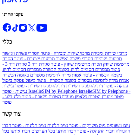
עקבו אחרנו
כללי
מרכזי שירות ומכירה
מרכזי שירות ומכירה - פוטר
הסדרי פשרה ואישור
תביעות ייצוגיות
הסדרי פשרה ואישור תביעות ייצוגיות - פוטר
הסרה
מרשימת שיווק
הסרה מרשימת שיווק - פוטר
סגירת דור 3
סגירת דור 3 -
פוטר
מספרים חסומים לחיוג בקומה הכשרה
מספרים חסומים לחיוג
בקומה הכשרה - פוטר
אמות מידה לחסימת מספרים בקומה הכשרה
אמות מידה לחסימת מספרים בקומה הכשרה - פוטר
ביטול עסקה
ביטול
עסקה - פוטר
ניתוק/הפסקת שירות
ניתוק/הפסקת שירות - פוטר
נגישות
IsraelieSIM by Pelephone -
IsraelieSIM by Pelephone
נגישות - פוטר
פוטר
מועדון הטבות פלאפון
מועדון הטבות פלאפון - פוטר
בלוג
בלוג -
פוטר
צור קשר
גיוס משווקים
גיוס משווקים - פוטר
נציב תלונות
נציב תלונות - פוטר
חברי
ההנהלה
חברי ההנהלה - פוטר
דברו איתנו בכל הערוצים
דברו איתנו בכל