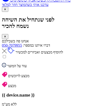
בחירת הטבות לרוכשים ואביזרים משלימים
עדכנו אותי כשהמוצר חוזר למלאי
✕
לפני שנתחיל את השיחה
נשמח להכיר
✕
אנחנו פה בשבילכם
דברו איתנו במספר:
050-7079955
להוסיף מבצעים ואביזרים למכשיר
עוד על המוצר
מבצע לרוכשים
מבצע
{{ device.name }}
ללא מע"מ