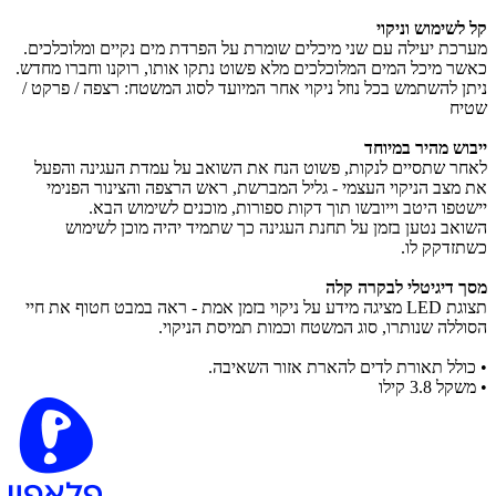
קל לשימוש וניקוי
מערכת יעילה עם שני מיכלים שומרת על הפרדת מים נקיים ומלוכלכים.
כאשר מיכל המים המלוכלכים מלא פשוט נתקו אותו, רוקנו וחברו מחדש.
ניתן להשתמש בכל נוזל ניקוי אחר המיועד לסוג המשטח: רצפה / פרקט /
שטיח
ייבוש מהיר במיוחד
לאחר שתסיים לנקות, פשוט הנח את השואב על עמדת העגינה והפעל
את מצב הניקוי העצמי - גליל המברשת, ראש הרצפה והצינור הפנימי
יישטפו היטב וייובשו תוך דקות ספורות, מוכנים לשימוש הבא.
השואב נטען בזמן על תחנת העגינה כך שתמיד יהיה מוכן לשימוש
כשתזדקק לו.
מסך דיגיטלי לבקרה קלה
תצוגת LED מציגה מידע על ניקוי בזמן אמת - ראה במבט חטוף את חיי
הסוללה שנותרו, סוג המשטח וכמות תמיסת הניקוי.
•
כולל תאורת לדים להארת אזור השאיבה.
•
​משקל 3.8 קילו