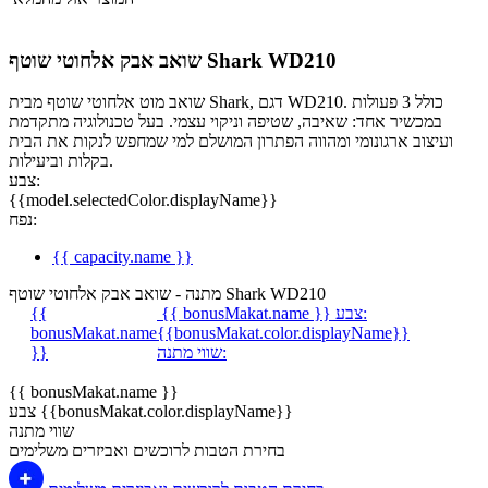
שואב אבק אלחוטי שוטף Shark WD210
שואב מוט אלחוטי שוטף מבית Shark, דגם WD210. כולל 3 פעולות
במכשיר אחד: שאיבה, שטיפה וניקוי עצמי. בעל טכנולוגיה מתקדמת
ועיצוב ארגונומי ומהווה הפתרון המושלם למי שמחפש לנקות את הבית
בקלות וביעילות.
צבע:
{{model.selectedColor.displayName}}
נפח:
{{ capacity.name }}
מתנה - שואב אבק אלחוטי שוטף Shark WD210
צבע:
{{ bonusMakat.name }}
{{
bonusMakat.name
{{bonusMakat.color.displayName}}
שווי מתנה:
}}
{{ bonusMakat.name }}
צבע {{bonusMakat.color.displayName}}
שווי מתנה
בחירת הטבות לרוכשים ואביזרים משלימים