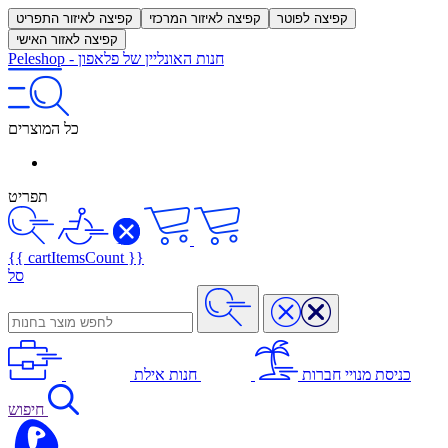
קפיצה לפוטר
קפיצה לאיזור המרכזי
קפיצה לאיזור התפריט
קפיצה לאזור האישי
חנות האונליין של פלאפון
-
Peleshop
כל המוצרים
תפריט
{{ cartItemsCount }}
סל
כניסת מנויי חברות
חנות אילת
חיפוש