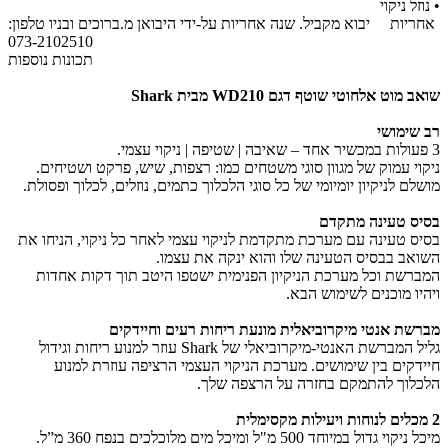
• נוזל ניקוי
אחריות
יבוא מקביל. שנה אחריות על-ידי היבואן מ.ברוכים ובניו טלפון:
073-2102510
תכונות נוספות
שואב מוט אלחוטי שוטף דגם WD210 מבית Shark
רב שימושי
3 פעולות במכשיר אחד – שאיבה | שטיפה | ניקוי עצמי.
ניקוי עמוק של מגוון סוגי משטחים כמו: רצפות, שיש, פרקט ושטיחים.
מושלם לניקיון יומיומי של כל סוגי הלכלוך כתמים, נוזלים, לכלוך ופסולת.
בסיס טעינה מתקדם
בסיס טעינה עם מערכת מתקדמת לניקוי עצמי לאחר כל ניקוי, הניחו את
השואב בבסיס הטעינה שלו והוא ינקה את עצמו.
המברשת וכל מערכת הניקיון הפנימית ישטפו היטב תוך דקות אחדות
ויהיו מוכנים לשימוש הבא.
מברשת אנטי מיקרוביאלית מונעת ריחות רעים וחיידקים
גליל המברשת האנטי-מיקרוביאלי של Shark עוזר למנוע ריחות וגידול
חיידקים בין שימושים. מערכת הניקוי העצמי הרציפה עוזרת למנוע
הלכלוך להתמקם בחזרה על הרצפה שלך.
2 מכלים לנוחות ויעילות מקסימלית
מיכל ניקוי גדול במיוחד 500 מ"ל ומיכל מים מלוכלכים בנפח 360 מ”ל.