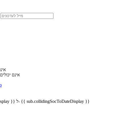
אנחנו נדאג לשלוח לך את מסמכי ההצטרפות ומידע חשוב הקשור לנסיעה וכ
מנוי {
מנויים {{ dIncluded
p
למנוי {{ formatPhone(sub.phone) }} כבר קיימת חבילת חו"ל {{ sub.collidingSocDescription }} בין התאריכים {{ sub.collidingSocFromDateDisplay }} ל- {{ sub.collidingSocToDateDisplay }}