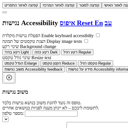
צה לאזור האישי
קפיצה לפוטר
קפיצה לאיזור המרכזי
קפיצה לאיזור התפריט
עב
En
Reset
איפוס
Accessibility
נגישות
Enable keyboard accessibilty
הפעלת נגישות מקלדת
Display image texts
הצגת טקסטים של תמונה
Background change
שינוי רקע
Regular
רקע רגיל
Dark
רקע כהה
Light
רקע בהיר
Resize text
שינוי גודל טקסט
Regular
טקסט רגיל
Reduce
הקטן טקסט
Enlarge
הגדל טקסט
Accessibility informa
מידע על נגישות
Accessibility feedback
משוב נגישות
משוב נגישות
טופס זה נועד להזנת משוב בנושא נגישות בלבד.
לתשומת ליבכם – לא יינתן מענה לפניות בנושאים אחרים.
מספר טלפון: