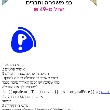
פרטי הנסיעה
1
אימות פרטים
2
חבילה מוזלת למשפחה וחברים
3
בחרו תאריך בו החבילה תיכנס לתוקף
1
מתי טסים?
יש לסמן תאריך טיסה בלבד
שנרחיב לך את החבילה?
ע נוסף
{{ upsale.mainTitle }} בעלות {{ upsale.originalPrice }} ₪
אין צורך בתוספות תודה
אישור
פרטי התקשרות
2
החבילה בתוקף למשך {{packageValidity}} יום