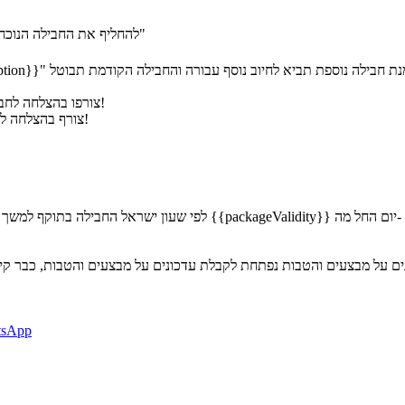
- החבילה הקודמת שהזמנת תתבטל ותחויב רק עבור "חו"ל למצרים"
להחליף את החבילה הנוכח
collidingSocDescript}}" למועדים חופפים, הזמנת חבילה נוספת תביא לחיוב נוסף עבורה והחבילה הקודמת תבוטל
מנויים {{ formatPhones(getSharedSuccessSubs()) }} צורפו בהצלחה לחבילת חו"ל למצרים!
מנוי {{ formatPhones(getSharedSuccessSubs()) }} צורף בהצלחה לחבילת חו"ל למצרים!
מ-{{getDisplayDate2(fromDate)}} עד-{{getDisplayDate2(toDate)}} לפי שעון ישראל
החבילה בתוקף למשך {{packageValidity}} יום החל מה- {{getDisplayDate2(fromDate)}} ועד ה-
ים על מבצעים והטבות
נפתחת לקבלת עדכונים על מבצעים והטבות, כבר ק
tsApp