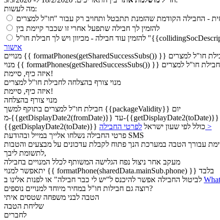
מה לעשות:
ית
להזמין לך חבילה שתפעל אחרי זו שכבר קיימת בין
להזמין עוד חבילה
אישור
איזה כיף, סיימת!
מנוי
צורף בהצלחה לחבילת חו"ל למצרים
איזה כיף, סיימת!
מנוי
צורף בהצלחה
בתוקף למשך {{packageValidity}} יום
חבילת חו"ל למצרים
לפרטי החבילה >
{{getDisplayDate2(toDate)}} כולל לפי שעון ישראל
פרטי החבילה נשלחו אלייך במייל ובהודעת SMS
יימת עבורך הטבה במערכת
הנך פתוח לקבלת עדכונים על מבצעים והטבות
לתשומת ליבך,
מעקב אחר ניצול נפח הגלישה המשותף לכלל המנויים בחבילה
יתאפשר למנוי {{ formatPhone(sharedData.mainSub.phone) }} בלבד
Wha
לביטול החבילה אפשר להיכנס ל"יש לי כבר חבילה" או לפנות אלינו ב
רוצה גם חבילות חו"ל במחיר מיוחד למנויים נוספים?
הטבה לבני משפחה שטסים איתי
שליחת הטבה
לחברים