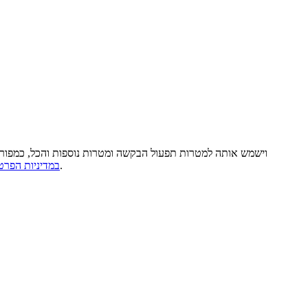
ידוע למשתמש והוא מסכים כי כל מידע שימסור ו/או ייאסף אודותיו במסגרת השימוש באתר יישמר במאגרי חברת פלאפון Contact@pelephone.co.il וישמש אותה למטרות תפעול הבקשה ומטרות נוספות והכל, כ
. המשתמש מודע לזכויות העיון והתיקון בנוגע למידע ולכך שהמידע הכרחי לצורך קבלת השירות וללא מסירתו לא יתאפשר ביצוע הפעולה הרלוונטית.
במדיניות הפרט