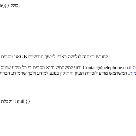
החל מ-{{getDisplayDate2(fromDate)}} ועד-{{getDisplayDate2(toDate)}} כולל,
הכולל עדכונים על מבצעים והטבות עם תוספת 10GB לחודש במתנה לגלישה בארץ למשך חודשיים
אני מסכים
מפורט
יות
הצטרפות לשירות חו"ל למצרים {{ isMarketingChecked() ? 'וקבלת מידע שיווקי' : null }}