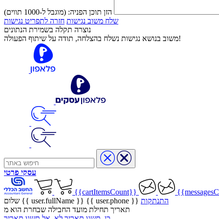
הזן תוכן הפניה:
(מוגבל ל-1000 תווים)
שלח משוב נגישות
חזרה לתפריט נגישות
נוצרה תקלה בשמירת הנתונים
משוב בנושא נגישות נשלח בהצלחה, תודה על שיתוף הפעולה!
עסקי
פרטי
{{cartItemsCount}}
{{messagesC
התנתקות
{{ user.phone }}
שלום {{ user.fullName }}
תאריך תחילת מועד החבילה שבחרת הוא מ
כן, תשנו תאריך
לא, אל תשנו תאריך