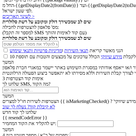
לפי שעון ישראל.
לשינוי תאריכים >
שים לב שמכשירך דולק ומקובע על רשת סלולרית
מס' פלאפון להצטרפות לחבילה:
(למספר זה תקבל SMS עם קוד לאימות זהותך)
שים לב שמכשירך דולק ומקובע על רשת סלולרית
הנני מאשר קריאת
תנאי השירות
ו
מדיניות פרטיות ותנאי שימוש
 לקבלת
מידע שיווקי
המשך
אימות קוד הצטרפות
3
שלחנו לך SMS, מה הקוד?
המשך
לא קיבלת קוד? נשלח לך שוב
שלחנו לך קוד חדש
{{ resendCodeError }}
יש להקליד את הקוד המחמיר:
המשך
4 ספרות של כ"א / מספר חשבון בנק: