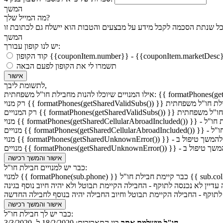
המשך
מה המייל שלך?
המשך
יש לנו קופון עבורך:
 הקופון {{couponItem.number}} - {{couponItem.marketDesc}}
תשמרו לי את הקופון לפעם הבאה
אישור
לתשומת ליבך,
: {{ formatPhones(getSharedValidSubs()) }}
format()) }} יוכל להנות מחבילת חו"ל משפחתית
 }} יוכלו להנות מחבילת חו"ל משפחתית
חבילת חו"ל
ת חו"ל
אישור והמשך רכישה
כבר יש למנויים חבילת חו"ל:
עדיין לא נכנסה לתוקף - החבילה הקיימת תבוטל ולא יהיה חיוב נוסף בגינה
לתוקף - החבילה הקיימת תבוטל וחיוב החבילה יהיה בנוסף לחבילה החדשה
אישור והמשך רכישה
כבר יש לך חבילת חו"ל:
18/2/2020 ל- 3/3/2020.
חו"ל מושלמת אתר
בין התאריכים: