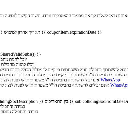
כל שנתת הסכמה לקבל מידע על מבצעים והטבות הוא יישלח גם לכתובת זו
תאריך אחרון למימוש {{ couponItem.expirationDate }}
קוד
אילו המנויים שיוכלו להנות מחבילת חו"ל משפחתית
רק מנוי {{ Phones(getSharedValidSubs
רק המנויים {{ formatPhones(getSharedValidSubs())
{ formatPhones(getSharedCellularAbroadIncluded()) }} - אינו יכול להשתתף בחבילת חו"ל משפחתית כי קיים לו מסלול הכולל בתוכו 
formatPhones(getSharedCellularAbroa()) }} - אינם יכולים להשתתף בחבילת חו"ל משפחתית כי קיים להם מסלול הכולל בתוכו חביל
WhatsApp
מנוי {{ formatPhones(getSharedUnknownError()) }} - אינו יכול להשתתף בחבילת חו"ל משפחתית יש לפנות לנציג להמשך טיפול ב
WhatsAp
מנויים {{ formatPhones(getSharedUnknownError()) }} - אינם יכולים להשתתף בחבילת חו"ל משפחתית יש לפנות לנציג להמשך טיפול ב
במידה והחבילה 
במידה והחבילה נכנסה 