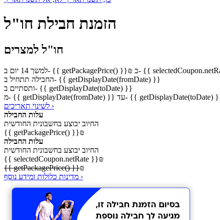
הזמנת חבילת חו"ל
חו"ל למצרים
selectedCoupon.netRate }}
₪
ב- {{ getPackagePrice() }}
למשך 14 יום
החבילה תתחיל ב- {{ getDisplayDate(fromDate) }}
ותסתיים ב- {{ getDisplayDate(toDate) }}
 {{ getDisplayDate(fromDate) }} עד- {{ getDisplayDate(toDate) }}
לשינוי תאריכים ›
עלות החבילה
החיוב יבוצע בחשבונית החודשית
{{ getPackagePrice() }}
₪
עלות החבילה
החיוב יבוצע בחשבונית החודשית
{{ selectedCoupon.netRate }}
₪
{{ getPackagePrice() }}
₪
מדינות כלולות ומידע נוסף ›