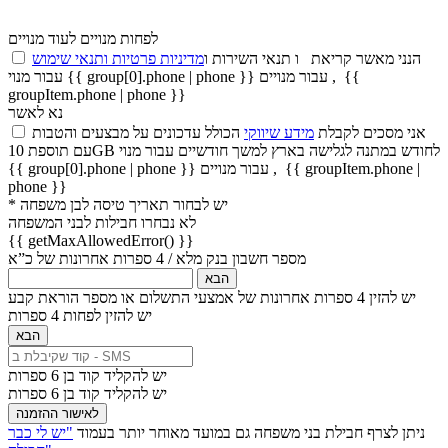
לפחות מנויים
לעוד מנויים
הנני מאשר קריאת
ו
תנאי השירות
ו
מדיניות פרטיות ותנאי שימוש
{{
,
עבור מנויים
עבור מנוי {{ group[0].phone | phone }}
groupItem.phone | phone }}
נא לאשר
אני מסכים לקבלת
מידע שיווקי
הכולל עדכונים על מבצעים והטבות
עם תוספת 10GB לחודש במתנה לגלישה בארץ למשך חודשיים
עבור מנוי
{{ groupItem.phone |
,
עבור מנויים
{{ group[0].phone | phone }}
phone }}
* יש לבחור תאריך טיסה לבן משפחה
לא נבחרו חבילות לבני המשפחה
{{ getMaxAllowedError() }}
מספר חשבון בנק מלא / 4 ספרות אחרונות של כ”א
הבא
יש להזין 4 ספרות אחרונות של אמצעי התשלום או מספר הוראת קבע
יש להזין לפחות 4 ספרות
הבא
יש להקליד קוד בן 6 ספרות
יש להקליד קוד בן 6 ספרות
לאישור ההזמנה
ניתן לצרף חבילת בני משפחה גם במועד מאוחר יותר בעמוד
"יש לי כבר