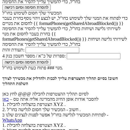
בחו”ל, כדי להמשיך עלייך להסיר את החסימה
להסרת חסימה וסיום רכישה
המכשיר שלך חסום לשימוש בחו"ל
כדי לפתוח את המנוי שלך לשימוש בחו"ל, יש לבצע זיהוי נוסף
בחרת בעבר
לחסום את מנויים {{ formatPhones(getSharedAbroadBlocked()) }}
לשירותי גלישה ושיחות בחו”ל, כדי להמשיך עלייך להסיר את החסימה
בחרת בעבר לחסום את מנוי {{
formatPhones(getSharedAbroadBlocked()) }} לשירותי גלישה ושיחות
בחו”ל, כדי להמשיך עלייך להסיר את החסימה
תעודת זהות:
4 ספרות של כ"א / מספר חשבון בנק:
להסרת חסימה וסיום רכישה
מנוי ### פתוח כעת לשימוש בחו"ל.
חשוב! בסיום תהליך ההצטרפות עלייך לכבות ולהדליק את מכשירך לצורך
השלמת התהליך
לסיום תהליך ההצטרפות לחבילה @@@
לחץ כאן
להסבר אודות אופן החיוג מהמדינה אליה אתה טס –
כאן
1. הצטרפת בהצלחה לחבילת XYZ .
2. חשוב - המכשיר שלך חסום לגלישה בחו"ל .
לפתיחת המכשיר לגלישה בחו"ל אפשר לפנות לנציגים שלנו ב -
WhatsApp
1. הצטרפת בהצלחה לחבילת XYZ .