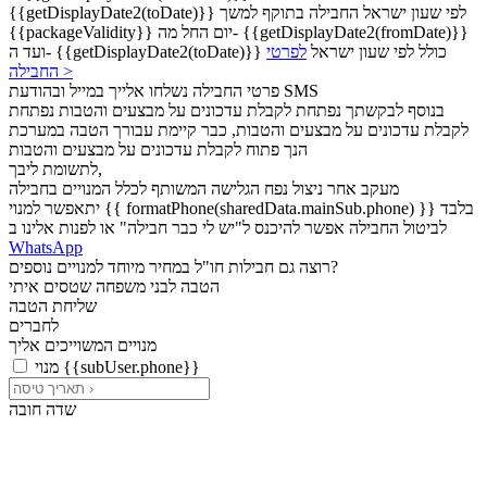
{{getDisplayDate2(toDate)}} לפי שעון ישראל
החבילה בתוקף למשך
{{packageValidity}} יום החל מה- {{getDisplayDate2(fromDate)}}
ועד ה- {{getDisplayDate2(toDate)}} כולל לפי שעון ישראל
לפרטי
החבילה >
פרטי החבילה נשלחו אלייך במייל ובהודעת SMS
בנוסף לבקשתך נפתחת לקבלת עדכונים על מבצעים והטבות
נפתחת
לקבלת עדכונים על מבצעים והטבות, כבר קיימת עבורך הטבה במערכת
הנך פתוח לקבלת עדכונים על מבצעים והטבות
לתשומת ליבך,
מעקב אחר ניצול נפח הגלישה המשותף לכלל המנויים בחבילה
יתאפשר למנוי {{ formatPhone(sharedData.mainSub.phone) }} בלבד
לביטול החבילה אפשר להיכנס ל"יש לי כבר חבילה" או לפנות אלינו ב
WhatsApp
רוצה גם חבילות חו"ל במחיר מיוחד למנויים נוספים?
הטבה לבני משפחה שטסים איתי
שליחת הטבה
לחברים
מנויים המשוייכים אליך
מנוי {{subUser.phone}}
שדה חובה