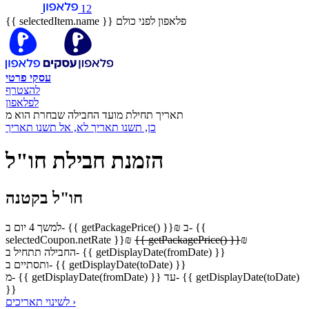
12
פלאפון לפני כולם
{{ selectedItem.name }}
עסקי
פרטי
להצטרף
לפלאפון
תאריך תחילת מועד החבילה שבחרת הוא מ
כן, תשנו תאריך
לא, אל תשנו תאריך
הזמנת חבילת חו"ל
חו"ל בקטנה
ב- {{
₪
ב- {{ getPackagePrice() }}
למשך 4 יום
selectedCoupon.netRate }}
₪
{{ getPackagePrice() }}
₪
החבילה תתחיל ב- {{ getDisplayDate(fromDate) }}
ותסתיים ב- {{ getDisplayDate(toDate) }}
מ- {{ getDisplayDate(fromDate) }} עד- {{ getDisplayDate(toDate)
}}
לשינוי תאריכים ›