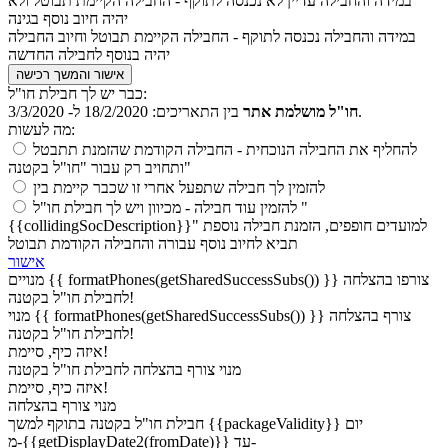
במידה והחבילה עדיין לא נכנסה לתוקף - החבילה הקיימת תבוטל ולא
יהיה חיוב נוסף בגינה
במידה והחבילה נכנסה לתוקף - החבילה הקיימת תבוטל וחיוב החבילה
יהיה בנוסף לחבילה החדשה
אישור והמשך רכישה
כבר יש לך חבילת חו"ל:
18/2/2020 ל- 3/3/2020.
חו"ל מושלמת אתר
בין התאריכים:
מה לעשות:
להחליף את החבילה הנוכחית
- החבילה הקודמת שהזמנת תתבטל
ותחויב רק עבור "חו"ל בקטנה"
להזמין לך חבילה שתפעל אחרי זו שכבר קיימת בין
להזמין עוד חבילה
- מכיוון ויש לך חבילת חו"ל "
{{collidingSocDescription}}" למועדים חופפים, הזמנת חבילה נוספת
תביא לחיוב נוסף עבורה והחבילה הקודמת תבוטל
אישור
מנויים {{ formatPhones(getSharedSuccessSubs()) }} צורפו בהצלחה
לחבילת חו"ל בקטנה!
מנוי {{ formatPhones(getSharedSuccessSubs()) }} צורף בהצלחה
לחבילת חו"ל בקטנה!
איזה כיף, סיימת!
מנוי
צורף בהצלחה לחבילת חו"ל בקטנה
איזה כיף, סיימת!
מנוי
צורף בהצלחה
בתוקף למשך {{packageValidity}} יום
חבילת חו"ל בקטנה
מ-{{getDisplayDate2(fromDate)}} עד-