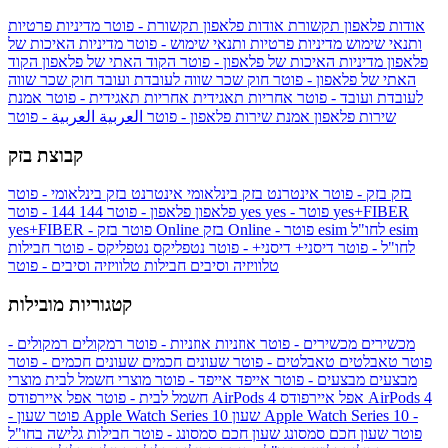
אודות פלאפון תקשורת
אודות פלאפון תקשורת - פוטר
מדיניות פרטיות
ותנאי שימוש
מדיניות פרטיות ותנאי שימוש - פוטר
מדיניות האיכות של
פלאפון
מדיניות האיכות של פלאפון - פוטר
הקוד האתי של פלאפון
הקוד
האתי של פלאפון - פוטר
חוק שכר שווה לעובדת ועובד
חוק שכר שווה
לעובדת ועובד - פוטר
אחריות תאגידית
אחריות תאגידית - פוטר
אמנת
שירות פלאפון
אמנת שירות פלאפון - פוטר
العربية
العربية - פוטר
קבוצת בזק
בזק
בזק - פוטר
אינטרנט בזק בינלאומי
אינטרנט בזק בינלאומי - פוטר
yes+FIBER
yes - פוטר
yes
144 - פוטר
פלאפון
פלאפון - פוטר
144
esim
esim לחו"ל
בזק Online - פוטר
בזק Online
yes+FIBER - פוטר
לחו"ל - פוטר
דיסני+
דיסני+ - פוטר
נטפליקס
נטפליקס - פוטר
חבילות
טלוויזיה וסיבים
חבילות טלוויזיה וסיבים - פוטר
קטגוריות מובילות
מכשירים
מכשירים - פוטר
אוזניות
אוזניות - פוטר
רמקולים
רמקולים -
פוטר
טאבלטים
טאבלטים - פוטר
שעונים חכמים
שעונים חכמים - פוטר
מבצעים
מבצעים - פוטר
אייפד
אייפד - פוטר
מוצרי חשמל לבית
מוצרי
אפל איירפודס AirPods 4
אפל איירפודס AirPods 4
חשמל לבית - פוטר
שעון Apple Watch Series 10 -
שעון Apple Watch Series 10
- פוטר
פוטר
שעון חכם סמסונג
שעון חכם סמסונג - פוטר
חבילות גלישה בחו"ל