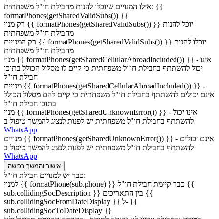
אילו המנויים שיוכלו להנות מחבילת חו"ל משפחתית: {{
formatPhones(getSharedValidSubs()) }}
רק מנוי {{ formatPhones(getSharedValidSubs()) }} יוכל להנות
מחבילת חו"ל משפחתית
רק המנויים {{ formatPhones(getSharedValidSubs()) }} יוכלו להנות
מחבילת חו"ל משפחתית
מנוי {{ formatPhones(getSharedCellularAbroadIncluded()) }} - אינו
יכול להשתתף בחבילת חו"ל משפחתית כי קיים לו מסלול הכולל בתוכו
חבילת חו"ל
מנויים {{ formatPhones(getSharedCellularAbroadIncluded()) }} -
אינם יכולים להשתתף בחבילת חו"ל משפחתית כי קיים להם מסלול הכולל
בתוכו חבילת חו"ל
מנוי {{ formatPhones(getSharedUnknownError()) }} - אינו יכול
להשתתף בחבילת חו"ל משפחתית יש לפנות לנציג להמשך טיפול ב
WhatsApp
מנויים {{ formatPhones(getSharedUnknownError()) }} - אינם יכולים
להשתתף בחבילת חו"ל משפחתית יש לפנות לנציג להמשך טיפול ב
WhatsApp
אישור והמשך רכישה
כבר יש למנויים חבילת חו"ל:
למנוי {{ formatPhone(sub.phone) }} כבר קיימת חבילת חו"ל {{
sub.collidingSocDescription }} בין התאריכים {{
sub.collidingSocFromDateDisplay }} ל- {{
sub.collidingSocToDateDisplay }}