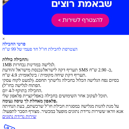
×
פרטי החבילה
הצטרפת לחבילת חו"ל חד פעמי של 99 ש"ח
החבילה כוללת:
1MB לגלישה במדינות נבחרות.
תעריף דקה לישראל/נכנסת מישראל /הודעת SMS ב- 2.90 ש"ח,
תעריף דקת שיחה מקומית / בינלאומית: 4.9 ש"ח.
בסיום נפח הגלישה הכלול בחבילה גלישתך תחסם. (למעט לקוח עסקי
הפתוח לגלישה בחו"ל).
החבילה בתוקף ל-4 יום.
תוכל לעקוב אחר השימושים בחבילה באפליקציית פלאפון שלי.
פלאפון מאחלת לך טיסה נעימה.
על מנת להנות מגלישה במסגרת חבילת חו"ל שרכשתם, בעת הנחיתה
אנא וודאו ששירות נדידת נתונים מופעל במכשיר. מצורף הסבר לתפעול:
שירות נדידת נתונים