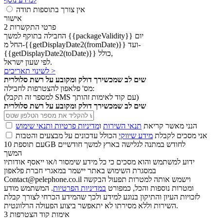
אין צורך בתוספות תודה
אישור
פרטי התקשרות
2
החבילה בתוקף למשך {{packageValidity}} יום
החל מ-{{getDisplayDate2(fromDate)}} ועד-
{{getDisplayDate2(toDate)}} כולל,
לפי שעון ישראל.
לשינוי תאריכים >
שים לב שמכשירך דולק ומקובע על רשת סלולרית
מס' פלאפון להצטרפות לחבילה:
(למספר זה תקבל SMS עם קוד לאימות זהותך)
שים לב שמכשירך דולק ומקובע על רשת סלולרית
הנני מאשר קריאת
תנאי השירות
ו
מדיניות פרטיות ותנאי שימוש
אני מסכים לקבלת
מידע שיווקי
הכולל עדכונים על מבצעים והטבות
עם תוספת 10GB לחודש במתנה לגלישה בארץ למשך חודשיים
המשך
ידוע למשתמש והוא מסכים כי כל מידע שימסור ו/או ייאסף אודותיו
במסגרת השימוש באתר יישמר במאגרי חברת פלאפון
Contact@pelephone.co.il וישמש אותה למטרות תפעול הבקשה
ומטרות נוספות והכל, כמפורט
במדיניות הפרטיות
. המשתמש מודע
לזכויות העיון והתיקון בנוגע למידע ולכך שהמידע הכרחי לצורך קבלת
השירות וללא מסירתו לא יתאפשר ביצוע הפעולה הרלוונטית.
אימות קוד הצטרפות
3