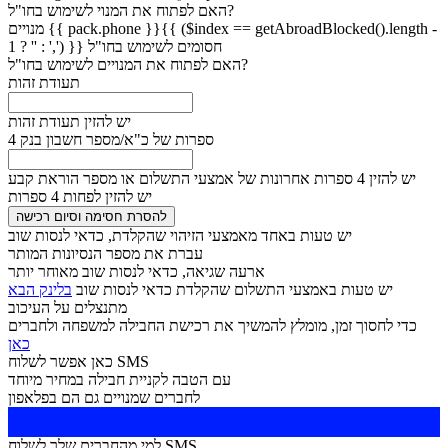
האם לפתוח את המנוי לשימוש בחו"ל?
{{ pack.phone }}{{ ($index == getAbroadBlocked().length -
מנויים
חסומים לשימוש בחו"ל
1 ? '' : ',') }}
האם לפתוח את המנויים לשימוש בחו"ל?
תעודת זהות
יש להזין תעודת זהות
4 ספרות של כ"א/מספר חשבון בנק
יש להזין 4 ספרות אחרונות של אמצעי התשלום או מספר הוראת קבע
יש להזין לפחות 4 ספרות
להסרת חסימה וסיום רכישה
יש טעות באחד מאמצעי הזיהוי שהקלדת, כדאי לנסות שוב
עברת את מספר הנסיונות המותר
ארעה שגיאה, כדאי לנסות שוב מאוחר יותר
יש טעות באמצעי התשלום שהקלדת כדאי לנסות שוב
בלינק הבא
מתנצלים על העיכוב
כדי לחסוך זמן, מומלץ להמשיך את רכישת החבילה למשפחה ולחברים
כאן
כאן אפשר לשלוח SMS
עם הטבה לקניית חבילה במחיר מיוחד
לחברים שמנויים גם הם בפלאפון
למי מהחברים שלך לשלוח SMS