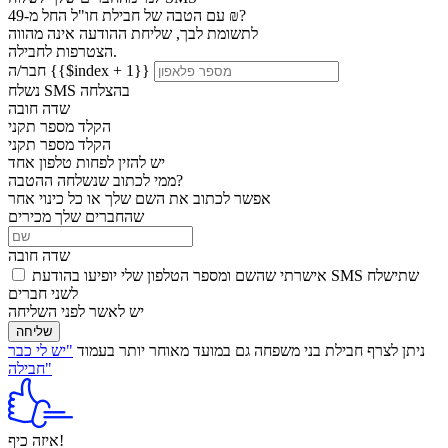
עם הטבה של חבילת חו"ל החל מ-49 ₪?
לתשומת לבך, שליחת ההודעה אינה מהווה
הצטרפות לחבילה.
חבר/ה {{$index + 1}}
נשלח SMS בהצלחה
שדה חובה
הקלד מספר תקני
הקלד מספר תקני
יש להזין לפחות טלפון אחד
ממי לכתוב שנשלחה ההטבה?
אפשר לכתוב את השם שלך או כל כינוי אחר
שהחברים שלך מכירים
שדה חובה
אישרתי שהשם ומספר הטלפון שלי יופיעו בהודעת SMS שתישלח
לשני חברים
יש לאשר לפני השליחה
שליחה
ניתן לצרף חבילת בני משפחה גם במועד מאוחר יותר בעמוד
"יש לי כבר
חבילה"
איזה כיף!