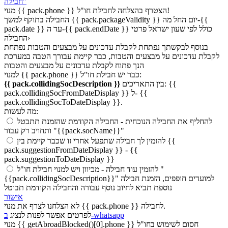
חבילה"
הצטרף בהצלחה לחבילת חו"ל!
{{ pack.phone }}
מנוי
החבילה בתוקף למשך {{ pack.packageValidity }} יום החל מה-{{
pack.date }} עד ה-{{ pack.endDate }} כולל לפי שעון ישראל
פרטי
החבילה›
בנוסף לבקשתך נפתחת לקבלת עדכונים על מבצעים והטבות
נפתחת
לקבלת עדכונים על מבצעים והטבות, כבר קיימת עבורך הטבה במערכת
הנך פתוח לקבלת עדכונים על מבצעים והטבות
למנוי {{ pack.phone }} כבר יש חבילת חו"ל:
{{
בין התאריכים:
{{ pack.collidingSocDescription }}
pack.collidingSocFromDateDisplay }} ל- {{
pack.collidingSocToDateDisplay }}.
מה לעשות:
להחליף את החבילה הנוכחית
- החבילה הקודמת שהזמנת תתבטל
ותחויב רק עבור "{{pack.socName}}"
{{
להזמין לך חבילה שתפעל אחרי זו שכבר קיימת בין
pack.suggestionFromDateDisplay }} - {{
pack.suggestionToDateDisplay }}
להזמין עוד חבילה
- מכיוון ויש למנוי חבילת חו"ל "
{{pack.collidingSocDescription}}" למועדים חופפים, הזמנת חבילה
נוספת תביא לחיוב נוסף עבורה והחבילה הקודמת תבוטל
אישור
לא הצלחנו לצרף את מנוי {{ pack.phone }} לחבילה.
ב-whatsapp
לפרטים אפשר לפנות לנציג
חסום לשימוש בחו"ל
{{ getAbroadBlocked()[0].phone }}
מנוי