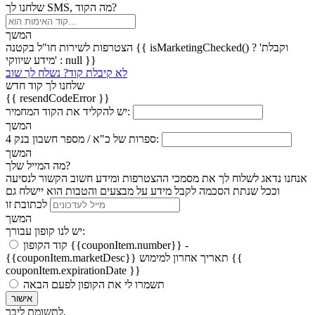
שלחנו לך SMS, מה הקוד?
המשך
הצטרפות לשירות חו"ל בקטנה {{ isMarketingChecked() ? 'וקבלת
מידע שיווקי' : null }}
לא קיבלת קוד? נשלח לך שוב
שלחנו לך קוד חדש
{{ resendCodeError }}
יש להקליד את הקוד המחמיר:
המשך
4 ספרות של כ"א / מספר חשבון בנק:
המשך
מה המייל שלך?
אנחנו נדאג לשלוח לך את מסמכי ההצטרפות ומידע חשוב הקשור לנסיעה
וככל שנתת הסכמה לקבל מידע על מבצעים והטבות הוא יישלח גם
לכתובת זו
המשך
יש לנו קופון עבורך:
קוד הקופון {{couponItem.number}} -
תאריך אחרון למימוש {{
{{couponItem.marketDesc}}
couponItem.expirationDate }}
תשמרו לי את הקופון לפעם הבאה
אישור
לתשומת ליבך,