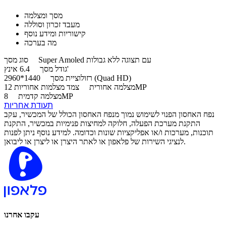
מסך ומצלמה
מעבד זכרון וסוללה
קישוריות ומידע נוסף
מה בערכה
Super Amoled עם תצוגה ללא גבולות
סוג מסך
6.4 אינץ'
גודל מסך
1440*2960 (Quad HD)
רזולוציית מסך
צמד מצלמות אחוריות 12MP
מצלמה אחורית
8MP
מצלמה קדמית
תעודת אחריות
נפח האחסון הפנוי לשימוש נמוך מנפח האחסון הכולל של המכשיר, עקב
התקנת מערכת הפעלה, חלוקה למחיצות פנימיות במכשיר, התקנת
תוכנות, מערכות ו/או אפליקציות שונות וכדומה. למידע נוסף ניתן לפנות
לנציגי השירות של פלאפון או לאתר היצרן או ליצרן או ליבואן.
עקבו אחרנו