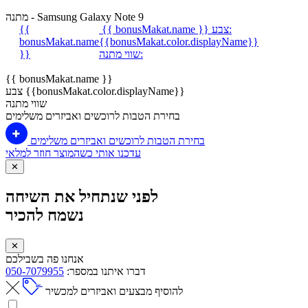
מתנה - Samsung Galaxy Note 9
צבע:
{{ bonusMakat.name }}
{{
bonusMakat.name
{{bonusMakat.color.displayName}}
שווי מתנה:
}}
{{ bonusMakat.name }}
צבע {{bonusMakat.color.displayName}}
שווי מתנה
בחירת הטבות לרוכשים ואביזרים משלימים
בחירת הטבות לרוכשים ואביזרים משלימים
עדכנו אותי כשהמוצר חוזר למלאי
✕
לפני שנתחיל את השיחה
נשמח להכיר
✕
אנחנו פה בשבילכם
דברו איתנו במספר:
050-7079955
להוסיף מבצעים ואביזרים למכשיר