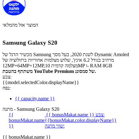
המוצר אזל מהמלאי
Samsung Galaxy S20
מכשיר הדגל של Samsung לשנת 2020, בעל מסך Dynamic Amoled
מרהיב בגודל 6.2 אינץ', שלוש מצלמות אחוריות ברזולוציה של
12MP+64MP+12MP,מצלמה קדמית 10MP ו- RAM 8GB
משתתף בהטבת YouTube Premium של סמסונג.
צבע:
{{model.selectedColor.displayName}}
נפח:
{{ capacity.name }}
מתנה - Samsung Galaxy S20
צבע:
{{ bonusMakat.name }}
{{
bonusMakat.name
{{bonusMakat.color.displayName}}
שווי מתנה:
}}
{{ bonusMakat.name }}