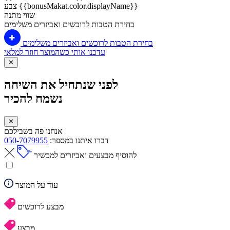
צבע {{bonusMakat.color.displayName}}
שווי מתנה
בחירת הטבות לרוכשים ואביזרים משלימים
בחירת הטבות לרוכשים ואביזרים משלימים
עדכנו אותי כשהמוצר חוזר למלאי
✕
לפני שנתחיל את השיחה
נשמח להכיר
✕
אנחנו פה בשבילכם
דברו איתנו במספר:
050-7079955
להוסיף מבצעים ואביזרים למכשיר
עוד על המוצר
מבצע לרוכשים
מבצע