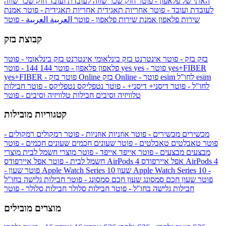
האתי של פלאפון - פוטר
חוק שכר שווה לעובדת ועובד
חוק שכר שווה
לעובדת ועובד - פוטר
אחריות תאגידית
אחריות תאגידית - פוטר
אמנת
שירות פלאפון
אמנת שירות פלאפון - פוטר
العربية
العربية - פוטר
קבוצת בזק
בזק
בזק - פוטר
אינטרנט בזק בינלאומי
אינטרנט בזק בינלאומי - פוטר
yes+FIBER
yes - פוטר
yes
144 - פוטר
פלאפון
פלאפון - פוטר
144
esim
esim לחו"ל
בזק Online - פוטר
בזק Online
yes+FIBER - פוטר
לחו"ל - פוטר
דיסני+
דיסני+ - פוטר
נטפליקס
נטפליקס - פוטר
חבילות
טלוויזיה וסיבים
חבילות טלוויזיה וסיבים - פוטר
קטגוריות מובילות
מכשירים
מכשירים - פוטר
אוזניות
אוזניות - פוטר
רמקולים
רמקולים -
פוטר
טאבלטים
טאבלטים - פוטר
שעונים חכמים
שעונים חכמים - פוטר
מבצעים
מבצעים - פוטר
אייפד
אייפד - פוטר
מוצרי חשמל לבית
מוצרי
אפל איירפודס AirPods 4
אפל איירפודס AirPods 4
חשמל לבית - פוטר
שעון Apple Watch Series 10 -
שעון Apple Watch Series 10
- פוטר
פוטר
שעון חכם סמסונג
שעון חכם סמסונג - פוטר
חבילות גלישה בחו"ל
חבילות גלישה בחו"ל - פוטר
חבילות סלולר
חבילות סלולר - פוטר
מוצרים מובילים