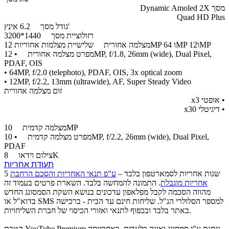
מסך Dynamic Amoled 2X
Quad HD Plus
6.2 אינץ'
גודל מסך
רזולוציית מסך
1440*3200
שלישיית מצלמות אחוריות 12MP ו 64MP ו12MP
מצלמה אחורית
מפרט מצלמה אחורית
• 12MP, f/1.8, 26mm (wide), Dual Pixel,
PDAF, OIS
• 64MP, f/2.0 (telephoto), PDAF, OIS, 3x optical zoom
• 12MP, f/2.2, 13mm (ultrawide), AF, Super Steady Video
זום מצלמה אחורית
​• אופטי x3
• דיגיטלי x30
10MP
מצלמה קדמית
מפרט מצלמה קדמית
• 10MP, f/2.2, 26mm (wide), Dual Pixel,
PDAF
8K
צילום וידאו
תעודת אחריות
5 שנות אחריות לסמארטפון בלבד –
ע"פ תנאי האחריות והסכם הרחבת
אחריות מוגבלת
. התמונה להמחשה בלבד. השארת פרטים בעמוד זה
מהווה הסכמה לקבל מפלאפון עדכונים בנושא השקת הסמסונג החדש
בדוא"ל או SMS למספר הסלולרי הנ"ל. שליחות חינם עד הבית - ברכישה
באתר בלבד ובכפוף לתנאי ואזורי הכיסוי של חברת השליחויות.
הטבת YouTube Premium ניתנת ע"י סמסונג ואינה בלעדית, באחריותה