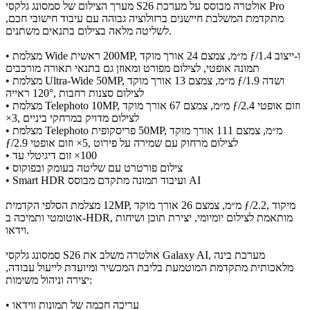
מערך הצילום של סמסונג גלקסי S26 אולטרה מבוסס על מערכת Pro
מתקדמת המשלבת חיישנים ברזולוציה גבוהה עם עיבוד חישובי חכם,
לשליטה מלאה בצילום בתנאים משתנים.
• מצלמת Wide ראשית ‎200MP‎, אורך מוקד ‎24‎ מ״מ, צמצם ƒ/1.4 ו-ייצוב
תמונה אופטי, לצילום מפורט ומאוזן גם בתנאי תאורה מורכבים
• מצלמת Ultra-Wide ‎50MP‎, אורך מוקד ‎13‎ מ״מ, צמצם ƒ/1.9 ושדה
ראייה ‎120°‎, לצילום סצנות רחבות
• מצלמת Telephoto ‎10MP‎, אורך מוקד ‎67‎ מ״מ, צמצם ƒ/2.4 וזום אופטי
‎×3‎, לצילום מדויק במרחקי ביניים
• מצלמת Telephoto פריסקופית ‎50MP‎, אורך מוקד ‎111‎ מ״מ, צמצם
ƒ/2.9 וזום אופטי ‎×5‎, לצילום מרחוק עם שמירה על פירוט
• זום דיגיטלי עד ‎×100‎
• צילום פורטרט עם שליטה בעומק ובפוקוס
• Smart HDR ועיבוד תמונה מתקדם מבוסס AI
מצלמת הסלפי הקדמית ‎12MP‎, אורך מוקד ‎26‎ מ״מ, צמצם ƒ/2.2, מיקוד
אוטומטי ותמיכה ב-HDR, מותאמת לצילום יומיומי, יצירת תוכן ושיחות
וידאו.
סמסונג גלקסי S26 אולטרה משלב את Galaxy AI, מערכת בינה
מלאכותית מתקדמת המוטמעת בליבת המכשיר ומיועדת לייעול עבודה,
יצירה וניהול משימות:
• עריכה חכמה של תמונות ווידאו