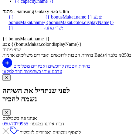
{{ capacity.name }}
מתנה - Samsung Galaxy S26 Ultra
צבע:
{{ bonusMakat.name }}
{{
bonusMakat.name
{{bonusMakat.color.displayName}}
שווי מתנה:
}}
{{ bonusMakat.name }}
צבע {{bonusMakat.color.displayName}}
שווי מתנה
אוזניות Buds4 ב₪250 בלבד
בחירת הטבות לרוכשים ואביזרים משלימים
בחירת הטבות לרוכשים ואביזרים משלימים
עדכנו אותי כשהמוצר חוזר למלאי
✕
לפני שנתחיל את השיחה
נשמח להכיר
✕
אנחנו פה בשבילכם
דברו איתנו במספר:
050-7079955
להוסיף מבצעים ואביזרים למכשיר