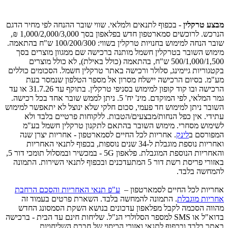
מבצע טרקלין
- בכפוף לתנאים ולמלאי. שווי שובר ההנחה לפי מחיר הדגם
הנרכש. לרוכשים סמארטפון חדש בפלאפון בסך 1,000/2,000/3,000 ₪,
שובר הנחה למימוש בחנויות טרקלין בשווי: 100/200/300 ש"ח בהתאמה.
מימוש השובר בטרקלין חשמל מותנה ברכישה שם ממגוון מוצרים בסך
500/1,000/1,500 ש"ח, בהתאמה (כולל באילת), לא כולל מוצרים
בקטגוריות גיימינג, סלולר ורכישה באתר טרקלין חשמל. הסכומים כוללים
מע"מ. בסיום הרכישה יישלח מסרון אל מספר הטלפון שנמסר בעת
הרכישה ובו קוד קופון למימוש בסניפי טרקלין. בתוקף עד 31.7.26 או עד
גמר המלאי, לפי המוקדם. מינ' יח' 5. ניתן לממש שובר אחד בכל רכישה.
השובר ניתן למימוש חד פעמי, סכום חלקי שלא ינוצל לא יתאפשר למימוש
עתידי. אין כפל הנחות/מבצעים/הטבות. ללקוחות פרטיים בלבד ולא
לשימוש מסחרי. מימוש השובר בהתאם לתקנון טרקלין חשמל בע"מ
המפורסם ב
לינק
. אחריות לכל החיים לסמארטפון - אחריות יצרן שנה
ואחריות נוספת מוגבלת ל-34 שנים נוספות, בכפוף לתנאי האחריות
והאחריות הנוספת המוגבלת. פלאפון 5G - במכשיר ובמסלול תומכי דור 5,
באזורי פריסת רשת דור 5 המתעדכנים ובכפוף לתנאי השירות. התמונה
להמחשה בלבד.
אחריות לכל החיים לסמארטפון –
ע"פ תנאי האחריות והסכם הרחבת
אחריות מוגבלת
. התמונה להמחשה בלבד. השארת פרטים בעמוד זה
מהווה הסכמה לקבל מפלאפון עדכונים בנושא השקת הסמסונג החדש
בדוא"ל או SMS למספר הסלולרי הנ"ל. שליחות חינם עד הבית - ברכישה
באתר בלבד ובכפוף לתנאי ואזורי הכיסוי של חברת השליחויות.