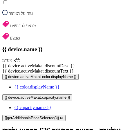
עוד על המוצר
מבצע לרוכשים
מבצע
{{ device.name }}
ללא מע"מ
{{ device.activeMakat.discountDesc }}
{{ device.activeMakat.discountText }}
{{ device.activeMakat.color.displayName }}
{{ color.displayName }}
{{ device.activeMakat.capacity.name }}
{{ capacity.name }}
{{getAdditionalsPriceSelected()}} ₪