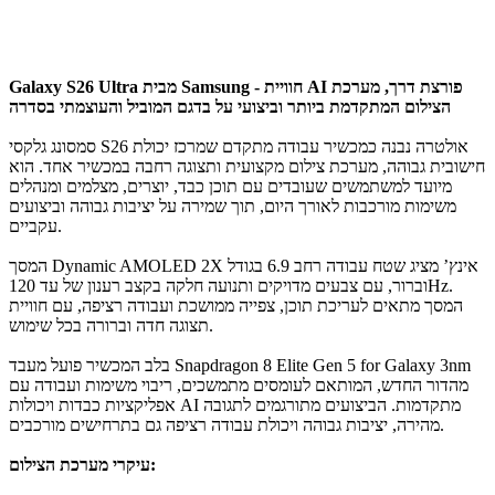
Galaxy S26 Ultra מבית Samsung - חוויית AI פורצת דרך, מערכת
הצילום המתקדמת ביותר וביצועי על בדגם המוביל והעוצמתי בסדרה
סמסונג גלקסי S26 אולטרה נבנה כמכשיר עבודה מתקדם שמרכז יכולת
חישובית גבוהה, מערכת צילום מקצועית ותצוגה רחבה במכשיר אחד. הוא
מיועד למשתמשים שעובדים עם תוכן כבד, יוצרים, מצלמים ומנהלים
משימות מורכבות לאורך היום, תוך שמירה על יציבות גבוהה וביצועים
עקביים.
המסך Dynamic AMOLED 2X בגודל ‎6.9‎ אינץ’ מציג שטח עבודה רחב
וברור, עם צבעים מדויקים ותנועה חלקה בקצב רענון של עד 120Hz.
המסך מתאים לעריכת תוכן, צפייה ממושכת ועבודה רציפה, עם חוויית
תצוגה חדה וברורה בכל שימוש.
בלב המכשיר פועל מעבד Snapdragon 8 Elite Gen 5 for Galaxy 3nm
מהדור החדש, המותאם לעומסים מתמשכים, ריבוי משימות ועבודה עם
אפליקציות כבדות ויכולות AI מתקדמות. הביצועים מתורגמים לתגובה
מהירה, יציבות גבוהה ויכולת עבודה רציפה גם בתרחישים מורכבים.
עיקרי מערכת הצילום: