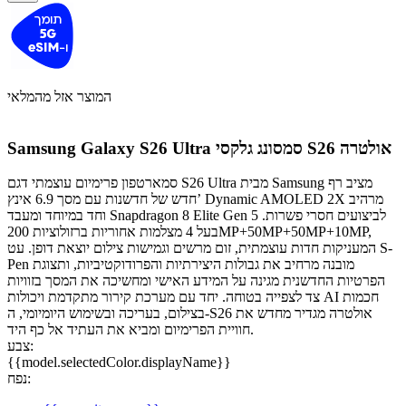
המוצר אזל מהמלאי
סמסונג גלקסי S26 אולטרה
Samsung Galaxy S26 Ultra
סמארטפון פרימיום עוצמתי דגם S26 Ultra מבית Samsung מציב רף
חדש של חדשנות עם מסך 6.9 אינץ’ Dynamic AMOLED 2X מרהיב
וחד במיוחד ומעבד Snapdragon 8 Elite Gen 5 לביצועים חסרי פשרות.
בעל 4 מצלמות אחוריות ברזולוציות 200MP+50MP+50MP+10MP,
המעניקות חדות עוצמתית, זום מרשים וגמישות צילום יוצאת דופן. עט S-
Pen מובנה מרחיב את גבולות היצירתיות והפרודוקטיביות, ותצוגת
הפרטיות החדשנית מגינה על המידע האישי ומחשיכה את המסך בזוויות
צד לצפייה בטוחה. יחד עם מערכת קירור מתקדמת ויכולות AI חכמות
בצילום, בעריכה ובשימוש היומיומי, ה-S26 אולטרה מגדיר מחדש את
חוויית הפרימיום ומביא את העתיד אל כף היד.
צבע:
{{model.selectedColor.displayName}}
נפח: