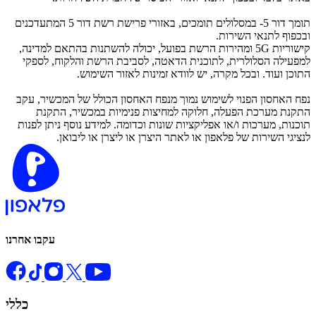
תומך דור 5- במסלולים תומכים, באזורי פרישת רשת דור 5 המתעדכנים
ובכפוף לתנאי השירות.
קישוריות 5G ומהירות הרשת בפועל, יכולה להשתנות בהתאם למדינה,
למפעילה הסלולרית, לתוכנית הדאטה, לסביבת הרשת והלקוח, לספקי
התוכן ועוד. ובכל מקרה, יש לוודא זמינות לאזור השימוש.
נפח האחסון הפנוי לשימוש נמוך מנפח האחסון הכולל של המכשיר, עקב
התקנת מערכת הפעלה, חלוקה למחיצות פנימיות במכשיר, התקנת
תוכנות, מערכות ו/או אפליקציות שונות וכדומה. למידע נוסף ניתן לפנות
לנציגי השירות של פלאפון או לאתר היצרן או ליצרן או ליבואן.
עקבו אחרנו
כללי