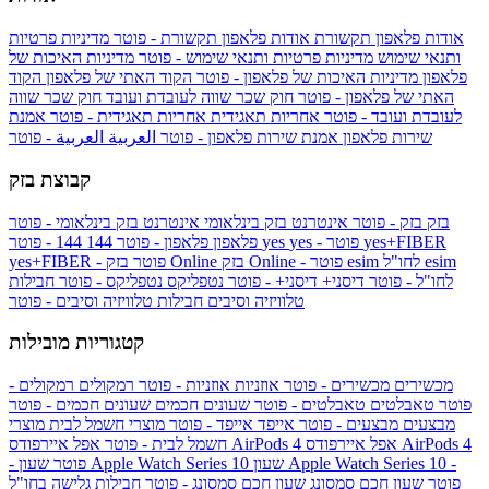
אודות פלאפון תקשורת
אודות פלאפון תקשורת - פוטר
מדיניות פרטיות
ותנאי שימוש
מדיניות פרטיות ותנאי שימוש - פוטר
מדיניות האיכות של
פלאפון
מדיניות האיכות של פלאפון - פוטר
הקוד האתי של פלאפון
הקוד
האתי של פלאפון - פוטר
חוק שכר שווה לעובדת ועובד
חוק שכר שווה
לעובדת ועובד - פוטר
אחריות תאגידית
אחריות תאגידית - פוטר
אמנת
שירות פלאפון
אמנת שירות פלאפון - פוטר
العربية
العربية - פוטר
קבוצת בזק
בזק
בזק - פוטר
אינטרנט בזק בינלאומי
אינטרנט בזק בינלאומי - פוטר
yes+FIBER
yes - פוטר
yes
144 - פוטר
פלאפון
פלאפון - פוטר
144
esim
esim לחו"ל
בזק Online - פוטר
בזק Online
yes+FIBER - פוטר
לחו"ל - פוטר
דיסני+
דיסני+ - פוטר
נטפליקס
נטפליקס - פוטר
חבילות
טלוויזיה וסיבים
חבילות טלוויזיה וסיבים - פוטר
קטגוריות מובילות
מכשירים
מכשירים - פוטר
אוזניות
אוזניות - פוטר
רמקולים
רמקולים -
פוטר
טאבלטים
טאבלטים - פוטר
שעונים חכמים
שעונים חכמים - פוטר
מבצעים
מבצעים - פוטר
אייפד
אייפד - פוטר
מוצרי חשמל לבית
מוצרי
אפל איירפודס AirPods 4
אפל איירפודס AirPods 4
חשמל לבית - פוטר
שעון Apple Watch Series 10 -
שעון Apple Watch Series 10
- פוטר
פוטר
שעון חכם סמסונג
שעון חכם סמסונג - פוטר
חבילות גלישה בחו"ל