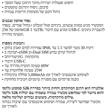
• חיפוש ופעולות ישירות מתוך התוכן שעל המסך
• סיכום, ניסוח ותרגום טקסטים
• ניהול חכם של משימות וזרימות עבודה
נפחי אחסון וצבעים
המכשיר מגיע במגוון צבעים, ביניהם סגול קובלט ו-כחול שמיים, בנפחי
אחסון של 256GB עד 1TB, ומגיע עם חיבור USB-C להעברת נתונים
וטעינה מהירה.
תכונות נוספות:
• עמידות למים ואבק בתקן IP68, עד ‎1.5‎ מטר למשך ‎30‎ דקות
• תמיכה ב-eSIM וב-Dual SIM לניהול קווים גמיש
• קישוריות5G מתקדמת
• חיבור USB-C
• טעינה חוטית מהירה עד ‎60W‎
• טעינה אלחוטית עד ‎25W‎
• סוללה בקיבולת ‎5,000‎mAh לשימוש אינטנסיבי לאורך זמן
• מבנה פרימיום עם מסגרת טיטניום וזכוכית מחוזקת
סמסונג גלקסי S26 אולטרה הוא הדגם המתקדם והחזק ביותר בסדרת
גלקסי S26 והוא מיועד למי שמחפש מכשיר עבודה עוצמתי עם יכולות
צילום מתקדמות, ביצועים גבוהים ושליטה מלאה.
מכשיר שמיועד ליצירה, עבודה ושימוש אינטנסיבי עם יציבות גבוהה
לאורך זמן.