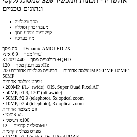
סמסונג גלקסי S26 אולטרה - תכונות המכשיר
ונתונים טכניים
מסך ומצלמה
מעבד זכרון וסוללה
קישוריות ומידע נוסף
מה בערכה
Dynamic AMOLED 2X
סוג מסך
6.9 אינץ'
גודל מסך
1440*3120 +QHD
רזולוציית מסך
120Hz
קצב רענון מסך
מצלמה אחורית
רביעיית מצלמות אחוריות 200MP ו 50MP ו10MP ו
50MP
מפרט מצלמה אחורית
• 200MP, f/1.4 (wide), OIS, Super Quad Pixel AF
• 50MP, f/1.9, 120° (ultrawide)
• 50MP, f/2.9 (telephoto), 5x optical zoom
• 10MP, f/2.4 (telephoto), 3x optical zoom
זום מצלמה אחורית
• אופטי x5
• דיגיטלי x100
12MP
מצלמה קדמית
מפרט מצלמה קדמית
• 12MP, f/2.2 (wide), Dual Pixel PDAF