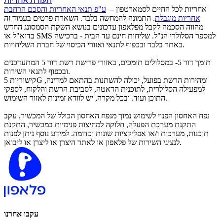
תעודת אחריות
​אחריות לכל החיים לסמארטפון –
ע"פ תנאי האחריות והסכם הרחבת
אחריות מוגבלת
. התמונה להמחשה בלבד. השארת פרטים בעמוד זה
מהווה הסכמה לקבל מפלאפון עדכונים בנושא השקת הסמסונג החדש
בדוא"ל או SMS למספר הסלולרי הנ"ל. שליחות חינם עד הבית - ברכישה
באתר בלבד ובכפוף לתנאי ואזורי הכיסוי של חברת השליחויות.
תומך דור 5- במסלולים תומכים, באזורי פרישת רשת דור 5 המתעדכנים
ובכפוף לתנאי השירות.
קישוריות 5G ומהירות הרשת בפועל, יכולה להשתנות בהתאם למדינה,
למפעילה הסלולרית, לתוכנית הדאטה, לסביבת הרשת והלקוח, לספקי
התוכן ועוד. ובכל מקרה, יש לוודא זמינות לאזור השימוש.
נפח האחסון הפנוי לשימוש נמוך מנפח האחסון הכולל של המכשיר, עקב
התקנת מערכת הפעלה, חלוקה למחיצות פנימיות במכשיר, התקנת
תוכנות, מערכות ו/או אפליקציות שונות וכדומה. למידע נוסף ניתן לפנות
לנציגי השירות של פלאפון או לאתר היצרן או ליצרן או ליבואן.
עקבו אחרנו