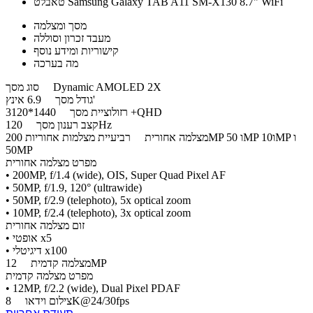
טאבלט Samsung Galaxy TAB A11 SM-X130 8.7" WiFi
מסך ומצלמה
מעבד זכרון וסוללה
קישוריות ומידע נוסף
מה בערכה
Dynamic AMOLED 2X
סוג מסך
6.9 אינץ'
גודל מסך
1440*3120 +QHD
רזולוציית מסך
120Hz
קצב רענון מסך
מצלמה אחורית
רביעיית מצלמות אחוריות 200MP ו 50MP ו10MP ו
50MP
מפרט מצלמה אחורית
• 200MP, f/1.4 (wide), OIS, Super Quad Pixel AF
• 50MP, f/1.9, 120° (ultrawide)
• 50MP, f/2.9 (telephoto), 5x optical zoom
• 10MP, f/2.4 (telephoto), 3x optical zoom
זום מצלמה אחורית
• אופטי x5
• דיגיטלי x100
12MP
מצלמה קדמית
מפרט מצלמה קדמית
• 12MP, f/2.2 (wide), Dual Pixel PDAF
8K@24/30fps
צילום וידאו