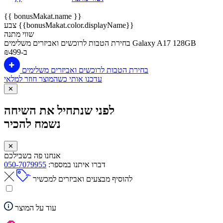
{{ bonusMakat.name }}
צבע {{bonusMakat.color.displayName}}
שווי מתנה
Galaxy A17 128GB
בחירת הטבות לרוכשים ואביזרים משלימים
ב-₪499
בחירת הטבות לרוכשים ואביזרים משלימים
עדכנו אותי כשהמוצר חוזר למלאי
✕
לפני שנתחיל את השיחה
נשמח להכיר
✕
אנחנו פה בשבילכם
דברו איתנו במספר:
050-7079955
להוסיף מבצעים ואביזרים למכשיר
עוד על המוצר