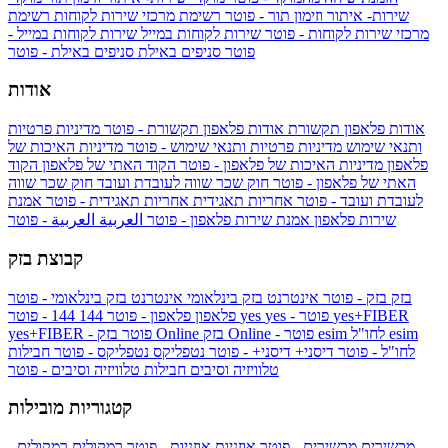
שירות- איתור וזימון תור - פוטר
רשימת מרכזי שירות לקוחות
רשימת
מרכזי שירות לקוחות - פוטר
שירות לקוחות במייל
שירות לקוחות במייל -
פוטר
סניפים באילת
סניפים באילת - פוטר
אודות
אודות פלאפון תקשורת
אודות פלאפון תקשורת - פוטר
מדיניות פרטיות
ותנאי שימוש
מדיניות פרטיות ותנאי שימוש - פוטר
מדיניות האיכות של
פלאפון
מדיניות האיכות של פלאפון - פוטר
הקוד האתי של פלאפון
הקוד
האתי של פלאפון - פוטר
חוק שכר שווה לעובדת ועובד
חוק שכר שווה
לעובדת ועובד - פוטר
אחריות תאגידית
אחריות תאגידית - פוטר
אמנת
שירות פלאפון
אמנת שירות פלאפון - פוטר
العربية
العربية - פוטר
קבוצת בזק
בזק
בזק - פוטר
אינטרנט בזק בינלאומי
אינטרנט בזק בינלאומי - פוטר
yes+FIBER
yes - פוטר
yes
144 - פוטר
פלאפון
פלאפון - פוטר
144
esim
esim לחו"ל
בזק Online - פוטר
בזק Online
yes+FIBER - פוטר
לחו"ל - פוטר
דיסני+
דיסני+ - פוטר
נטפליקס
נטפליקס - פוטר
חבילות
טלוויזיה וסיבים
חבילות טלוויזיה וסיבים - פוטר
קטגוריות מובילות
מכשירים
מכשירים - פוטר
אוזניות
אוזניות - פוטר
רמקולים
רמקולים -