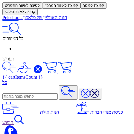
קפיצה לפוטר
קפיצה לאיזור המרכזי
קפיצה לאיזור התפריט
קפיצה לאזור האישי
חנות האונליין של פלאפון
-
Peleshop
כל המוצרים
תפריט
{{ cartItemsCount }}
סל
כניסת מנויי חברות
חנות אילת
חיפוש