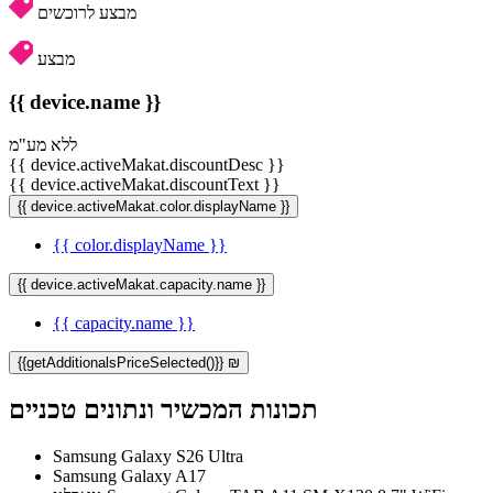
מבצע לרוכשים
מבצע
{{ device.name }}
ללא מע"מ
{{ device.activeMakat.discountDesc }}
{{ device.activeMakat.discountText }}
{{ device.activeMakat.color.displayName }}
{{ color.displayName }}
{{ device.activeMakat.capacity.name }}
{{ capacity.name }}
{{getAdditionalsPriceSelected()}} ₪
תכונות המכשיר ונתונים טכניים
Samsung Galaxy S26 Ultra
Samsung Galaxy A17