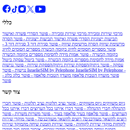
כללי
מרכזי שירות ומכירה
מרכזי שירות ומכירה - פוטר
הסדרי פשרה ואישור
תביעות ייצוגיות
הסדרי פשרה ואישור תביעות ייצוגיות - פוטר
הסרה
מרשימת שיווק
הסרה מרשימת שיווק - פוטר
סגירת דור 3
סגירת דור 3 -
פוטר
מספרים חסומים לחיוג בקומה הכשרה
מספרים חסומים לחיוג
בקומה הכשרה - פוטר
אמות מידה לחסימת מספרים בקומה הכשרה
אמות מידה לחסימת מספרים בקומה הכשרה - פוטר
ביטול עסקה
ביטול
עסקה - פוטר
ניתוק/הפסקת שירות
ניתוק/הפסקת שירות - פוטר
נגישות
IsraelieSIM by Pelephone -
IsraelieSIM by Pelephone
נגישות - פוטר
פוטר
מועדון הטבות פלאפון
מועדון הטבות פלאפון - פוטר
בלוג
בלוג -
פוטר
צור קשר
גיוס משווקים
גיוס משווקים - פוטר
נציב תלונות
נציב תלונות - פוטר
חברי
ההנהלה
חברי ההנהלה - פוטר
דברו איתנו בכל הערוצים
דברו איתנו בכל
הערוצים - פוטר
פלאפון בעיר
פלאפון בעיר - פוטר
משרות
משרות - פוטר
רוצים להשאר מעודכנים?
רוצים להשאר מעודכנים? - פוטר
מוקדי שירות
לקוחות
מוקדי שירות לקוחות - פוטר
שירות הזמנת שיחה מהמוקד
שירות
הזמנת שיחה מהמוקד - פוטר
מוקדי שירות- איתור וזימון תור
מוקדי