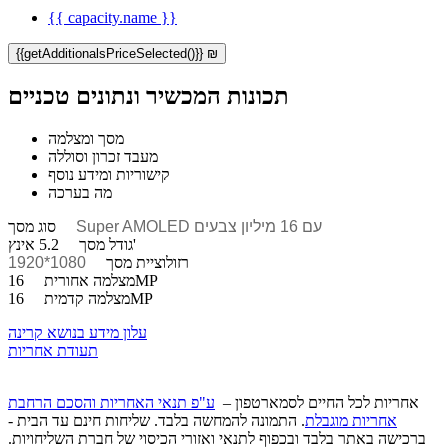
{{ capacity.name }}
{{getAdditionalsPriceSelected()}} ₪
תכונות המכשיר ונתונים טכניים
מסך ומצלמה
מעבד זכרון וסוללה
קישוריות ומידע נוסף
מה בערכה
Super AMOLED עם 16 מיליון צבעים
סוג מסך
5.2 אינץ'
גודל מסך
רזולוציית מסך
1080*1920
16MP
מצלמה אחורית
16MP
מצלמה קדמית
עלון מידע בנושא קרינה
תעודת אחריות
אחריות לכל החיים לסמארטפון –
ע"פ תנאי האחריות והסכם הרחבת
אחריות מוגבלת
. התמונה להמחשה בלבד. שליחות חינם עד הבית -
ברכישה באתר בלבד ובכפוף לתנאי ואזורי הכיסוי של חברת השליחויות.