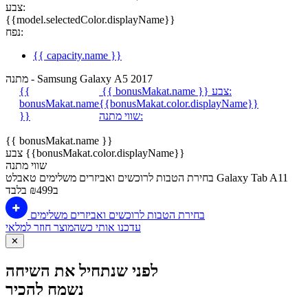
צבע:
{{model.selectedColor.displayName}}
נפח:
{{ capacity.name }}
מתנה - Samsung Galaxy A5 2017
צבע:
{{ bonusMakat.name }}
{{
bonusMakat.name
{{bonusMakat.color.displayName}}
שווי מתנה:
}}
{{ bonusMakat.name }}
צבע {{bonusMakat.color.displayName}}
שווי מתנה
בחירת הטבות לרוכשים ואביזרים משלימים
טאבלט Galaxy Tab A11
ב₪499 בלבד
בחירת הטבות לרוכשים ואביזרים משלימים
עדכנו אותי כשהמוצר חוזר למלאי
✕
לפני שנתחיל את השיחה
נשמח להכיר