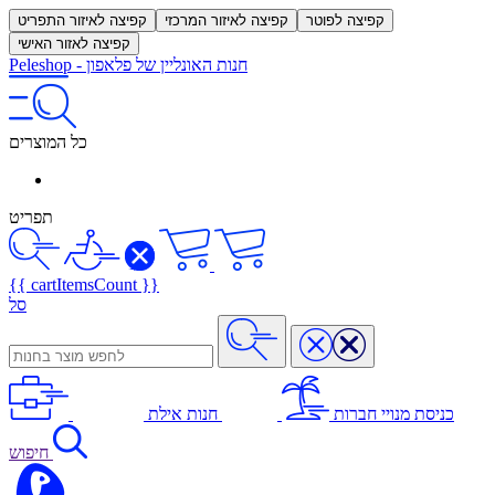
קפיצה לפוטר
קפיצה לאיזור המרכזי
קפיצה לאיזור התפריט
קפיצה לאזור האישי
חנות האונליין של פלאפון
-
Peleshop
כל המוצרים
תפריט
{{ cartItemsCount }}
סל
כניסת מנויי חברות
חנות אילת
חיפוש