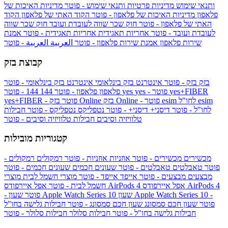
ותנאי שימוש
מדיניות פרטיות ותנאי שימוש - פוטר
מדיניות האיכות של
פלאפון
מדיניות האיכות של פלאפון - פוטר
הקוד האתי של פלאפון
הקוד
האתי של פלאפון - פוטר
חוק שכר שווה לעובדת ועובד
חוק שכר שווה
לעובדת ועובד - פוטר
אחריות תאגידית
אחריות תאגידית - פוטר
אמנת
שירות פלאפון
אמנת שירות פלאפון - פוטר
العربية
العربية - פוטר
קבוצת בזק
בזק
בזק - פוטר
אינטרנט בזק בינלאומי
אינטרנט בזק בינלאומי - פוטר
yes+FIBER
yes - פוטר
yes
144 - פוטר
פלאפון
פלאפון - פוטר
144
esim
esim לחו"ל
בזק Online - פוטר
בזק Online
yes+FIBER - פוטר
לחו"ל - פוטר
דיסני+
דיסני+ - פוטר
נטפליקס
נטפליקס - פוטר
חבילות
טלוויזיה וסיבים
חבילות טלוויזיה וסיבים - פוטר
קטגוריות מובילות
מכשירים
מכשירים - פוטר
אוזניות
אוזניות - פוטר
רמקולים
רמקולים -
פוטר
טאבלטים
טאבלטים - פוטר
שעונים חכמים
שעונים חכמים - פוטר
מבצעים
מבצעים - פוטר
אייפד
אייפד - פוטר
מוצרי חשמל לבית
מוצרי
אפל איירפודס AirPods 4
אפל איירפודס AirPods 4
חשמל לבית - פוטר
שעון Apple Watch Series 10 -
שעון Apple Watch Series 10
- פוטר
פוטר
שעון חכם סמסונג
שעון חכם סמסונג - פוטר
חבילות גלישה בחו"ל
חבילות גלישה בחו"ל - פוטר
חבילות סלולר
חבילות סלולר - פוטר