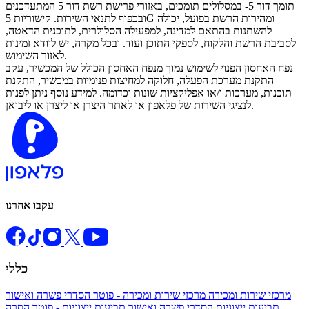
תומך דור 5- במסלולים תומכים, באזורי פרישת רשת דור 5 המתעדכנים
ובכפוף לתנאי השירות. קישוריות 5G ומהירות הרשת בפועל, יכולה
להשתנות בהתאם למדינה, למפעילה הסלולרית, לתוכנית הדאטה,
לסביבת הרשת והלקוח, לספקי התוכן ועוד. ובכל מקרה, יש לוודא זמינות
לאזור השימוש.
נפח האחסון הפנוי לשימוש נמוך מנפח האחסון הכולל של המכשיר, עקב
התקנת מערכת הפעלה, חלוקה למחיצות פנימיות במכשיר, התקנת
תוכנות, מערכות ו/או אפליקציות שונות וכדומה. למידע נוסף ניתן לפנות
לנציגי השירות של פלאפון או לאתר היצרן או ליצרן או ליבואן.
עקבו אחרנו
כללי
מרכזי שירות ומכירה
מרכזי שירות ומכירה - פוטר
הסדרי פשרה ואישור
תביעות ייצוגיות
הסדרי פשרה ואישור תביעות ייצוגיות - פוטר
הסרה