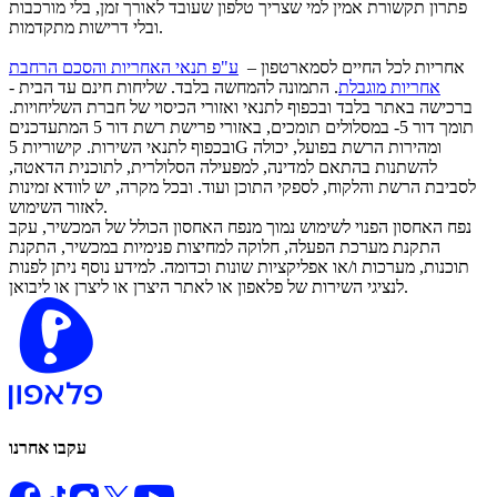
פתרון תקשורת אמין למי שצריך טלפון שעובד לאורך זמן, בלי מורכבות
ובלי דרישות מתקדמות.
אחריות לכל החיים לסמארטפון –
ע"פ תנאי האחריות והסכם הרחבת
אחריות מוגבלת
. התמונה להמחשה בלבד. שליחות חינם עד הבית -
ברכישה באתר בלבד ובכפוף לתנאי ואזורי הכיסוי של חברת השליחויות.
תומך דור 5- במסלולים תומכים, באזורי פרישת רשת דור 5 המתעדכנים
ובכפוף לתנאי השירות. קישוריות 5G ומהירות הרשת בפועל, יכולה
להשתנות בהתאם למדינה, למפעילה הסלולרית, לתוכנית הדאטה,
לסביבת הרשת והלקוח, לספקי התוכן ועוד. ובכל מקרה, יש לוודא זמינות
לאזור השימוש.
נפח האחסון הפנוי לשימוש נמוך מנפח האחסון הכולל של המכשיר, עקב
התקנת מערכת הפעלה, חלוקה למחיצות פנימיות במכשיר, התקנת
תוכנות, מערכות ו/או אפליקציות שונות וכדומה. למידע נוסף ניתן לפנות
לנציגי השירות של פלאפון או לאתר היצרן או ליצרן או ליבואן.
עקבו אחרנו