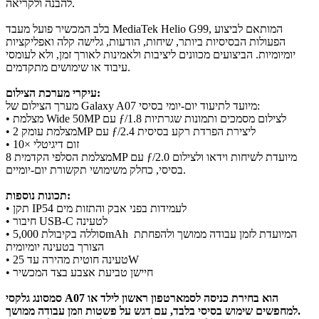
להבנה ולקריאה.
בלב המכשיר פועל מעבד MediaTek Helio G99, המותאם לביצוע
הפעולות הבסיסיות ביותר, שיחות, הודעות, גלישה קלה ואפליקציות
יומיומיות. הביצועים מכוונים ליציבות ולאמינות לאורך זמן, ולא לעומסי
עיבוד או שימושים מתקדמים.
עיקרי מערכת הצילום:
מערך הצילום של Galaxy A07 מיועד לתיעוד יום-יומי בסיסי:
• מצלמת Wide 50MP עם ƒ/1.8 לצילום מסמכים ותמונות שגרתיות
• מצלמת עומק 2MP עם ƒ/2.4 ליצירת הפרדת רקע בסיסית
• זום דיגיטלי ×10
מצלמת הסלפי הקדמית 8MP עם ƒ/2.0 מיועדת לשיחות וידאו ולצילום
בסיסי, כחלק משימושי תקשורת יום-יומיים.
תכונות נוספות:
• תקן IP54 לעמידות בפני אבק והתזות מים
• חיבור USB-C לטעינה
• סוללה בקיבולת 5,000mAh המיועדת לזמן עבודה ממושך ולהפחתת
הצורך בטעינה יומיומית
• טעינה חוטית מהירה עד 25W
• חיישן טביעת אצבע בצד המכשיר
הוא בחירת כניסה לסמארטפון ראשון לילד או
סמסונג גלקסי A07
למחפשים שימוש בסיסי בלבד, עם דגש על פשטות וזמן עבודה ממושך.