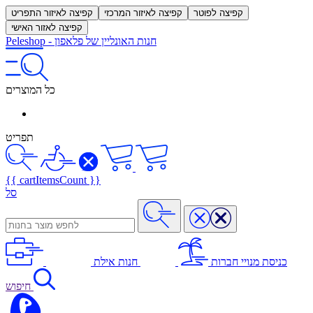
קפיצה לפוטר
קפיצה לאיזור המרכזי
קפיצה לאיזור התפריט
קפיצה לאזור האישי
חנות האונליין של פלאפון
-
Peleshop
כל המוצרים
תפריט
{{ cartItemsCount }}
סל
כניסת מנויי חברות
חנות אילת
חיפוש