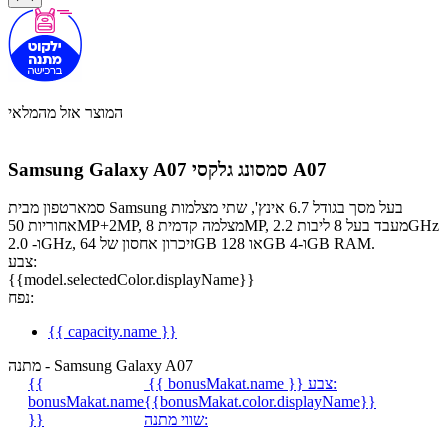
המוצר אזל מהמלאי
סמסונג גלקסי A07
Samsung Galaxy A07
סמארטפון מבית Samsung בעל מסך בגודל 6.7 אינץ', שתי מצלמות
אחוריות 50MP+2MP, מצלמה קדמית 8MP, מעבד בעל 8 ליבות 2.2GHz
ו- 2.0GHz, זיכרון אחסון של 64GB או 128GB ו-4GB RAM.
צבע:
{{model.selectedColor.displayName}}
נפח:
{{ capacity.name }}
מתנה - Samsung Galaxy A07
צבע:
{{ bonusMakat.name }}
{{
bonusMakat.name
{{bonusMakat.color.displayName}}
שווי מתנה:
}}