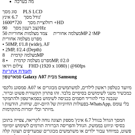
מה בערכה
PLS LCD
סוג מסך
6.7 אינץ'
גודל מסך
720*1600 +HD
רזולוציית מסך
90Hz
קצב רענון מסך
צמד מצלמות אחוריות 50MP ו 2MP
מצלמה אחורית
מפרט מצלמה אחורית
• 50MP, f/1.8 (wide), AF
• 2MP, f/2.4 (Depth)
8MP
מצלמה קדמית
• 8MP, f/2.0
מפרט מצלמה קדמית
FHD (1920 x 1080) | @60fps
צילום וידאו
תעודת אחריות
סמארטפון Galaxy A07 מבית Samsung
סמסונג גלקסי A07 מיועד כטלפון ראשון לילדים, למשתמשים מבוגרים או
כמכשיר משני לשימושים בסיסיים בלבד. זהו פתרון תקשורת פשוט וברור,
שנבנה כדי להוריד חסמים בכניסה לשימוש בסמארטפון ולהתמקד
בפעולות החיוניות של היום-יום, שיחות, הודעות ו-WhatsApp, בלי עומס
מיותר ובלי יומרות מתקדמות.
המסך הגדול בגודל 6.7 אינץ' מספק תצוגה נוחה לקריאה, צפייה בתוכן
בסיסי וניווט בממשק. הגודל והפריסה הברורה תורמים לשימוש יומיומי
פשוט, במיוחד עבור ילדים או משתמשים מבוגרים שמעדיפים תצוגה קלה