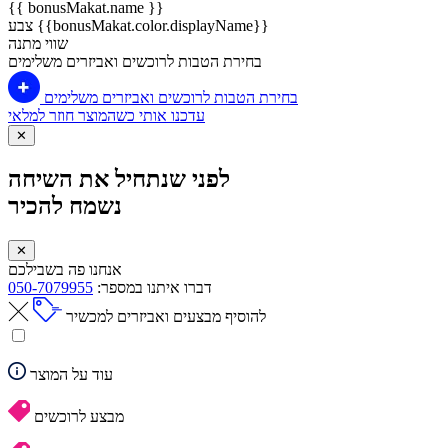
{{ bonusMakat.name }}
צבע {{bonusMakat.color.displayName}}
שווי מתנה
בחירת הטבות לרוכשים ואביזרים משלימים
בחירת הטבות לרוכשים ואביזרים משלימים
עדכנו אותי כשהמוצר חוזר למלאי
✕
לפני שנתחיל את השיחה
נשמח להכיר
✕
אנחנו פה בשבילכם
דברו איתנו במספר:
050-7079955
להוסיף מבצעים ואביזרים למכשיר
עוד על המוצר
מבצע לרוכשים