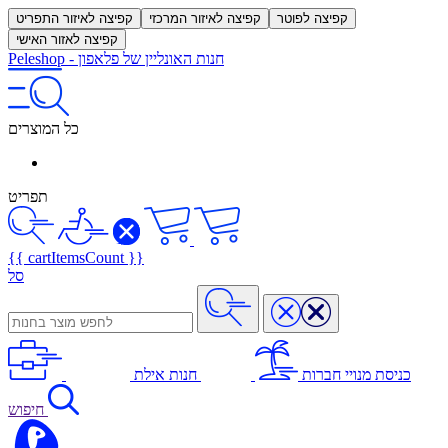
קפיצה לפוטר
קפיצה לאיזור המרכזי
קפיצה לאיזור התפריט
קפיצה לאזור האישי
חנות האונליין של פלאפון
-
Peleshop
כל המוצרים
תפריט
{{ cartItemsCount }}
סל
כניסת מנויי חברות
חנות אילת
חיפוש