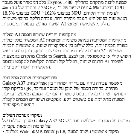
בלב המכשיר פועל מעבד Exynos 1480 שמונה ליבות מתקדם בתהליך
‎4nm‎ ובתדר של עד ‎2.75GHz‎, עם שיפור של כ־‎14.6%‎ בביצועי CPU,
‎18.5%‎ בביצועי GPU ו־‎162%‎ בביצועי NPU לעומת הדור הקודם.
המשמעות בפועל היא תגובה מהירה יותר, עבודה חלקה בריבוי משימות
ושיפור מורגש בפעולות מבוססות AI כחלק מהשימוש היומיומי.
יכולות AI מתקדמות וחוויית שימוש חכמה
המכשיר כולל יכולות AI מתקדמות המסייעות בניהול משימות יומיומיות
בצורה חכמה יותר, כולל שילוב בין אפליקציות שונות, אוטומציות חכמות
ושימוש ב־3 עוזרות קוליות מובנות במכשיר. בנוסף, ניתן לבצע חיפוש
מתקדם באמצעות Circle to Search, חיפוש קולי או טקסטואלי, וכן לבצע
תרגום שיחות, תמלול קול והמרת הקלטות לטקסט מבוסס AI לשיפור
התקשורת והפרודוקטיביות.
פרודוקטיביות ויצירה מתקדמת
Galaxy A37 מאפשר עבודה נוחה עם גרירה ושחרור בין אפליקציות,
סריקת קודי QR מהירה, בחירה חכמה של תוכן על המסך ועריכה,
העתקה ושיתוף בקלות. בנוסף, סטודיו העריכה המובנה מאפשר עריכת
תמונות מתקדמת עם טשטוש רקע, אפקטים ושיפורים חכמים לקבלת
תוצאות מקצועיות.
עיקרי מערכת הצילום:
מערך הצילום של Galaxy A37 5G מבוסס על מערכת משולשת עם דגש
על יציבות ותוצאות עקביות:
• מצלמת Wide ‎50MP‎, צמצם ƒ/1.8, מיקוד אוטומטי ו-ייצוב תמונה