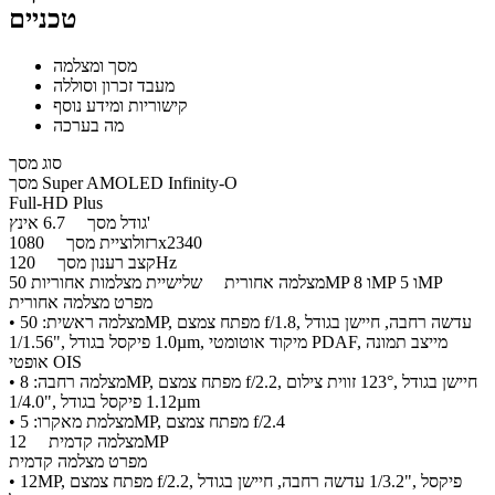
טכניים
מסך ומצלמה
מעבד זכרון וסוללה
קישוריות ומידע נוסף
מה בערכה
סוג מסך
מסך Super AMOLED Infinity-O
Full-HD Plus
6.7 אינץ'
גודל מסך
1080x2340
רזולוציית מסך
120Hz
קצב רענון מסך
שלישיית מצלמות אחוריות 50MP ו 8MP ו 5MP
מצלמה אחורית
מפרט מצלמה אחורית
• מצלמה ראשית: 50MP, מפתח צמצם f/1.8, עדשה רחבה, חיישן בגודל
‎1/1.56"‎, פיקסל בגודל ‎1.0µm‎, מיקוד אוטומטי PDAF, מייצב תמונה
אופטי OIS
• מצלמה רחבה: 8MP, מפתח צמצם f/2.2, זווית צילום ‎123°‎, חיישן בגודל
‎1/4.0"‎, פיקסל בגודל ‎1.12µm‎
• מצלמת מאקרו: 5MP, מפתח צמצם f/2.4
12MP
מצלמה קדמית
מפרט מצלמה קדמית
• 12MP, מפתח צמצם f/2.2, עדשה רחבה, חיישן בגודל ‎1/3.2"‎, פיקסל