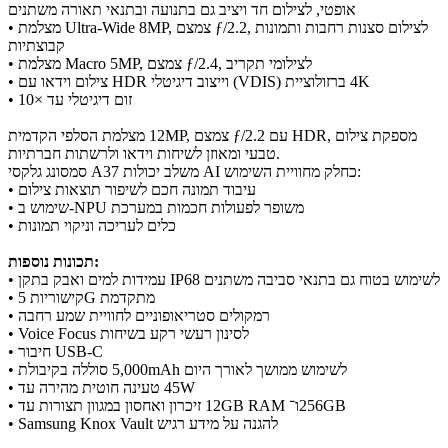
אופטי, לצילום חד ויציב גם בתנועה ובתנאי תאורה משתנים
• מצלמת Ultra-Wide ‎8MP‎, צמצם ƒ/2.2, לצילום סצנות רחבות ותמונות
קבוצתיות
• מצלמת Macro ‎5MP‎, צמצם ƒ/2.4, לצילומי תקריב
• צילום וידאו עם HDR וייצוב דיגיטלי (VDIS) ברזולוציית ‎4K‎
• זום דיגיטלי עד ×10
מצלמת הסלפי הקדמית ‎12MP‎, צמצם ƒ/2.2 עם HDR, מספקת צילום
טבעי ומאוזן לשיחות וידאו ולרשתות חברתיות.
סמסונג גלקסי A37 משלב יכולות AI כחלק מחוויית השימוש:
• עיבוד תמונה חכם לשיפור תוצאות צילום
• שימוש ב-NPU משופר לפעולות חכמות במערכת
• כלים לעריכה וניקוי תמונות
תכונות נוספות:
• עמידות למים ואבק בתקן IP68 לשימוש בטוח גם בתנאי סביבה משתנים
• קישוריות 5G מתקדמת
• רמקולים סטריאופוניים לחוויית שמע רחבה
• Voice Focus לסינון רעשי רקע בשיחות
• חיבור USB-C
• סוללה בקיבולת ‎5,000mAh‎ לשימוש ממושך לאורך היום
• טעינה חוטית מהירה עד ‎45W‎
• זיכרון ואחסון במגוון תצורות עד ‎12GB RAM‎ ו־‎256GB‎
• Samsung Knox Vault להגנה על מידע רגיש