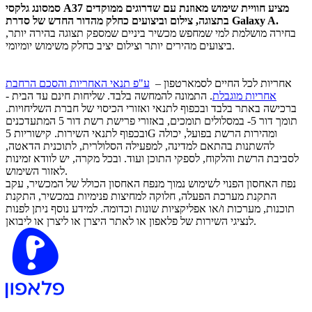
מציע חוויית שימוש מאוזנת עם שדרוגים ממוקדים
סמסונג גלקסי A37
בתצוגה, צילום וביצועים כחלק מהדור החדש של סדרת Galaxy A.
בחירה מושלמת למי שמחפש מכשיר ביניים שמספק תצוגה בהירה יותר,
ביצועים מהירים יותר וצילום יציב כחלק משימוש יומיומי.
אחריות לכל החיים לסמארטפון –
ע"פ תנאי האחריות והסכם הרחבת
אחריות מוגבלת
. התמונה להמחשה בלבד. שליחות חינם עד הבית -
ברכישה באתר בלבד ובכפוף לתנאי ואזורי הכיסוי של חברת השליחויות.
תומך דור 5- במסלולים תומכים, באזורי פרישת רשת דור 5 המתעדכנים
ובכפוף לתנאי השירות. קישוריות 5G ומהירות הרשת בפועל, יכולה
להשתנות בהתאם למדינה, למפעילה הסלולרית, לתוכנית הדאטה,
לסביבת הרשת והלקוח, לספקי התוכן ועוד. ובכל מקרה, יש לוודא זמינות
לאזור השימוש.
נפח האחסון הפנוי לשימוש נמוך מנפח האחסון הכולל של המכשיר, עקב
התקנת מערכת הפעלה, חלוקה למחיצות פנימיות במכשיר, התקנת
תוכנות, מערכות ו/או אפליקציות שונות וכדומה. למידע נוסף ניתן לפנות
לנציגי השירות של פלאפון או לאתר היצרן או ליצרן או ליבואן.