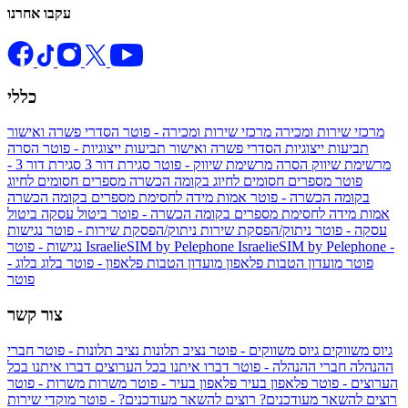
עקבו אחרנו
כללי
מרכזי שירות ומכירה
מרכזי שירות ומכירה - פוטר
הסדרי פשרה ואישור
תביעות ייצוגיות
הסדרי פשרה ואישור תביעות ייצוגיות - פוטר
הסרה
מרשימת שיווק
הסרה מרשימת שיווק - פוטר
סגירת דור 3
סגירת דור 3 -
פוטר
מספרים חסומים לחיוג בקומה הכשרה
מספרים חסומים לחיוג
בקומה הכשרה - פוטר
אמות מידה לחסימת מספרים בקומה הכשרה
אמות מידה לחסימת מספרים בקומה הכשרה - פוטר
ביטול עסקה
ביטול
עסקה - פוטר
ניתוק/הפסקת שירות
ניתוק/הפסקת שירות - פוטר
נגישות
IsraelieSIM by Pelephone -
IsraelieSIM by Pelephone
נגישות - פוטר
פוטר
מועדון הטבות פלאפון
מועדון הטבות פלאפון - פוטר
בלוג
בלוג -
פוטר
צור קשר
גיוס משווקים
גיוס משווקים - פוטר
נציב תלונות
נציב תלונות - פוטר
חברי
ההנהלה
חברי ההנהלה - פוטר
דברו איתנו בכל הערוצים
דברו איתנו בכל
הערוצים - פוטר
פלאפון בעיר
פלאפון בעיר - פוטר
משרות
משרות - פוטר
רוצים להשאר מעודכנים?
רוצים להשאר מעודכנים? - פוטר
מוקדי שירות