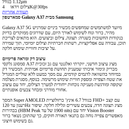
בגודל ‎1.12µm‎
4K@30fps
צילום וידאו
תעודת אחריות
סמארטפון Galaxy A37 מבית Samsung
Galaxy A37 5G מיועד למשתמשים שמחפשים מכשיר ביניים שמרגיש
מהיר, ברור ונוח לשימוש לאורך היום, עם שדרוגים ממוקדים בדיוק
בנקודות החשובות בשגרה: תצוגה, צילום וביצועים. הוא מתאים לצריכת
תוכן, עבודה עם אפליקציות, רשתות חברתיות וצילום יומיומי, תוך שמירה
על יציבות וחוויית שימוש חלקה.
עיצוב דק ומראה פרימיום
סמסונג גלקסי A37 מציג עיצוב חדשני, יוקרתי ואלגנטי עם גב זכוכית
מבריק וגימור איכותי שמעניק תחושת פרימיום אמיתית. המכשיר דק
במיוחד בהשוואה לדגמים קודמים, עם מסך כמעט ללא שוליים המגדיל
את שטח הצפייה ומספק חוויית שימוש מרשימה. בנוסף, מסגרת מצלמה
שקופה ומודגשת מעניקה נוכחות ייחודית למערך הצילום, יחד עם עיצוב
אחורי מודרני ומבחר צבעים אופנתיים.
המסך Super AMOLED בגודל 6.7 אינץ’ ברזולוציית FHD+ עם קצב
רענון עד 120Hz מציג תצוגה חדה, צבעים עשירים וגלילה חלקה. שיפור
בבהירות (HBM Peak של עד ‎1900‎ nits) יחד עם Vision Booster
מאפשרים צפייה נוחה גם בתנאי תאורה חזקים, כך שהתוכן נשאר ברור
גם בשימוש חיצוני.