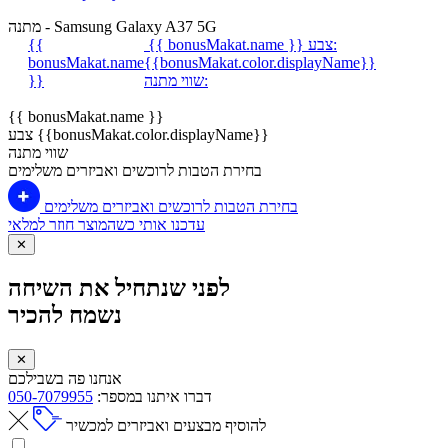
מתנה - Samsung Galaxy A37 5G
צבע:
{{ bonusMakat.name }}
{{
bonusMakat.name
{{bonusMakat.color.displayName}}
שווי מתנה:
}}
{{ bonusMakat.name }}
צבע {{bonusMakat.color.displayName}}
שווי מתנה
בחירת הטבות לרוכשים ואביזרים משלימים
בחירת הטבות לרוכשים ואביזרים משלימים
עדכנו אותי כשהמוצר חוזר למלאי
✕
לפני שנתחיל את השיחה
נשמח להכיר
✕
אנחנו פה בשבילכם
דברו איתנו במספר:
050-7079955
להוסיף מבצעים ואביזרים למכשיר