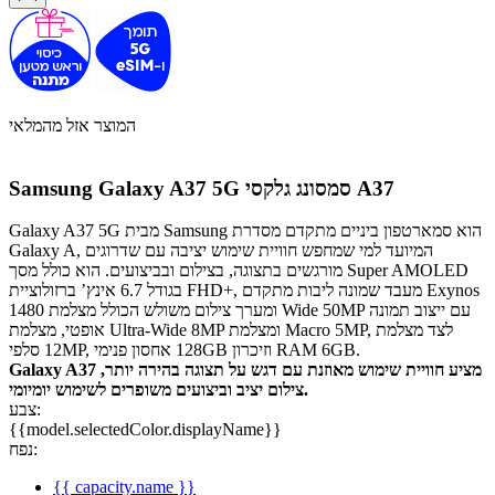
המוצר אזל מהמלאי
סמסונג גלקסי A37
Samsung Galaxy A37 5G
Galaxy A37 5G מבית Samsung הוא סמארטפון ביניים מתקדם מסדרת
Galaxy A, המיועד למי שמחפש חוויית שימוש יציבה עם שדרוגים
מורגשים בתצוגה, בצילום ובביצועים. הוא כולל מסך Super AMOLED
בגודל 6.7 אינץ’ ברזולוציית FHD+, מעבד שמונה ליבות מתקדם Exynos
1480‎ ומערך צילום משולש הכולל מצלמת Wide ‎50MP‎ עם ייצוב תמונה
אופטי, מצלמת Ultra-Wide ‎8MP‎ ומצלמת Macro ‎5MP‎, לצד מצלמת
סלפי ‎12MP‎, אחסון פנימי ‎128GB וזיכרון RAM ‎6GB.
Galaxy A37 מציע חוויית שימוש מאוזנת עם דגש על תצוגה בהירה יותר,
צילום יציב וביצועים משופרים לשימוש יומיומי.
צבע:
{{model.selectedColor.displayName}}
נפח:
{{ capacity.name }}