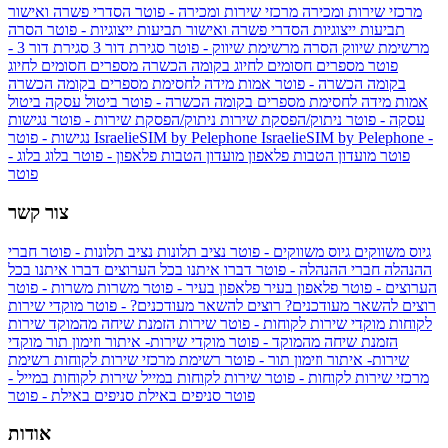
מרכזי שירות ומכירה
מרכזי שירות ומכירה - פוטר
הסדרי פשרה ואישור
תביעות ייצוגיות
הסדרי פשרה ואישור תביעות ייצוגיות - פוטר
הסרה
מרשימת שיווק
הסרה מרשימת שיווק - פוטר
סגירת דור 3
סגירת דור 3 -
פוטר
מספרים חסומים לחיוג בקומה הכשרה
מספרים חסומים לחיוג
בקומה הכשרה - פוטר
אמות מידה לחסימת מספרים בקומה הכשרה
אמות מידה לחסימת מספרים בקומה הכשרה - פוטר
ביטול עסקה
ביטול
עסקה - פוטר
ניתוק/הפסקת שירות
ניתוק/הפסקת שירות - פוטר
נגישות
IsraelieSIM by Pelephone -
IsraelieSIM by Pelephone
נגישות - פוטר
פוטר
מועדון הטבות פלאפון
מועדון הטבות פלאפון - פוטר
בלוג
בלוג -
פוטר
צור קשר
גיוס משווקים
גיוס משווקים - פוטר
נציב תלונות
נציב תלונות - פוטר
חברי
ההנהלה
חברי ההנהלה - פוטר
דברו איתנו בכל הערוצים
דברו איתנו בכל
הערוצים - פוטר
פלאפון בעיר
פלאפון בעיר - פוטר
משרות
משרות - פוטר
רוצים להשאר מעודכנים?
רוצים להשאר מעודכנים? - פוטר
מוקדי שירות
לקוחות
מוקדי שירות לקוחות - פוטר
שירות הזמנת שיחה מהמוקד
שירות
הזמנת שיחה מהמוקד - פוטר
מוקדי שירות- איתור וזימון תור
מוקדי
שירות- איתור וזימון תור - פוטר
רשימת מרכזי שירות לקוחות
רשימת
מרכזי שירות לקוחות - פוטר
שירות לקוחות במייל
שירות לקוחות במייל -
פוטר
סניפים באילת
סניפים באילת - פוטר
אודות