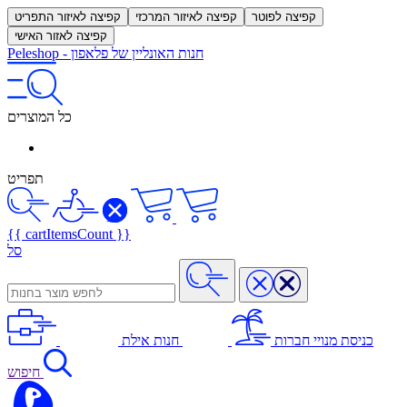
קפיצה לפוטר
קפיצה לאיזור המרכזי
קפיצה לאיזור התפריט
קפיצה לאזור האישי
חנות האונליין של פלאפון
-
Peleshop
כל המוצרים
תפריט
{{ cartItemsCount }}
סל
כניסת מנויי חברות
חנות אילת
חיפוש