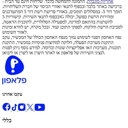
אחריות מוגבלת
. התמונה להמחשה בלבד. שליחות חינם עד הבית -
ברכישה באתר בלבד ובכפוף לתנאי ואזורי הכיסוי של חברת השליחויות.
תומך דור 5- במסלולים תומכים, באזורי פרישת רשת דור 5 המתעדכנים
ובכפוף לתנאי השירות. קישוריות 5G ומהירות הרשת בפועל, יכולה
להשתנות בהתאם למדינה, למפעילה הסלולרית, לתוכנית הדאטה,
לסביבת הרשת והלקוח, לספקי התוכן ועוד. ובכל מקרה, יש לוודא זמינות
לאזור השימוש.
נפח האחסון הפנוי לשימוש נמוך מנפח האחסון הכולל של המכשיר, עקב
התקנת מערכת הפעלה, חלוקה למחיצות פנימיות במכשיר, התקנת
תוכנות, מערכות ו/או אפליקציות שונות וכדומה. למידע נוסף ניתן לפנות
לנציגי השירות של פלאפון או לאתר היצרן או ליצרן או ליבואן.
עקבו אחרנו
כללי