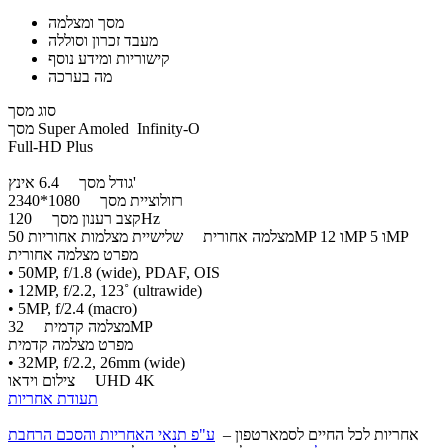
מסך ומצלמה
מעבד זכרון וסוללה
קישוריות ומידע נוסף
מה בערכה
סוג מסך
מסך Super Amoled Infinity-O
Full-HD Plus
6.4 אינץ'
גודל מסך
רזולוציית מסך
1080*2340
120Hz
קצב רענון מסך
שלישיית מצלמות אחוריות 50MP ו 12MP ו 5MP
מצלמה אחורית
מפרט מצלמה אחורית
• 50MP, f/1.8 (wide), PDAF, OIS
• 12MP, f/2.2, 123˚ (ultrawide)
• 5MP, f/2.4 (macro)
32MP
מצלמה קדמית
מפרט מצלמה קדמית
• 32MP, f/2.2, 26mm (wide)
UHD 4K
צילום וידאו
תעודת אחריות
אחריות לכל החיים לסמארטפון –
ע"פ תנאי האחריות והסכם הרחבת