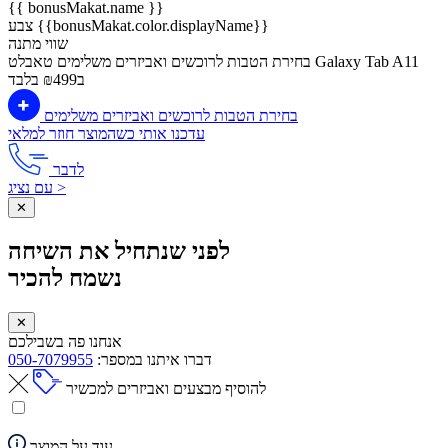
{{ bonusMakat.name }}
צבע {{bonusMakat.color.displayName}}
שווי מתנה
בחירת הטבות לרוכשים ואביזרים משלימים
טאבלט Galaxy Tab A11
ב₪499 בלבד
בחירת הטבות לרוכשים ואביזרים משלימים
עדכנו אותי כשהמוצר חוזר למלאי
לדבר
עם נציג >
✕
לפני שנתחיל את השיחה
נשמח להכיר
✕
אנחנו פה בשבילכם
דברו איתנו במספר:
050-7079955
להוסיף מבצעים ואביזרים למכשיר
עוד על המוצר