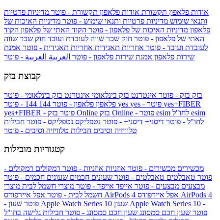
אודות פלאפון תקשורת
אודות פלאפון תקשורת - פוטר
מדיניות פרטיות
ותנאי שימוש
מדיניות פרטיות ותנאי שימוש - פוטר
מדיניות האיכות של
פלאפון
מדיניות האיכות של פלאפון - פוטר
הקוד האתי של פלאפון
הקוד
האתי של פלאפון - פוטר
חוק שכר שווה לעובדת ועובד
חוק שכר שווה
לעובדת ועובד - פוטר
אחריות תאגידית
אחריות תאגידית - פוטר
אמנת
שירות פלאפון
אמנת שירות פלאפון - פוטר
العربية
العربية - פוטר
קבוצת בזק
בזק
בזק - פוטר
אינטרנט בזק בינלאומי
אינטרנט בזק בינלאומי - פוטר
yes+FIBER
yes - פוטר
yes
144 - פוטר
פלאפון
פלאפון - פוטר
144
esim
esim לחו"ל
בזק Online - פוטר
בזק Online
yes+FIBER - פוטר
לחו"ל - פוטר
דיסני+
דיסני+ - פוטר
נטפליקס
נטפליקס - פוטר
חבילות
טלוויזיה וסיבים
חבילות טלוויזיה וסיבים - פוטר
קטגוריות מובילות
מכשירים
מכשירים - פוטר
אוזניות
אוזניות - פוטר
רמקולים
רמקולים -
פוטר
טאבלטים
טאבלטים - פוטר
שעונים חכמים
שעונים חכמים - פוטר
מבצעים
מבצעים - פוטר
אייפד
אייפד - פוטר
מוצרי חשמל לבית
מוצרי
אפל איירפודס AirPods 4
אפל איירפודס AirPods 4
חשמל לבית - פוטר
שעון Apple Watch Series 10 -
שעון Apple Watch Series 10
- פוטר
פוטר
שעון חכם סמסונג
שעון חכם סמסונג - פוטר
חבילות גלישה בחו"ל