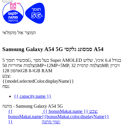
המוצר אזל מהמלאי
סמסונג גלקסי A54
Samsung Galaxy A54 5G
מכשיר תומך 5G, בעל מסך Super AMOLED בגודל 6.4 אינץ', שלוש
מצלמות אחוריות 50MP+12MP+5MP, מצלמה קדמית 32MP, זיכרון
אחסון 128GB ו-8GB RAM
צבע:
{{model.selectedColor.displayName}}
נפח:
{{ capacity.name }}
מתנה - Samsung Galaxy A54 5G
צבע:
{{ bonusMakat.name }}
{{
bonusMakat.name
{{bonusMakat.color.displayName}}
שווי מתנה:
}}