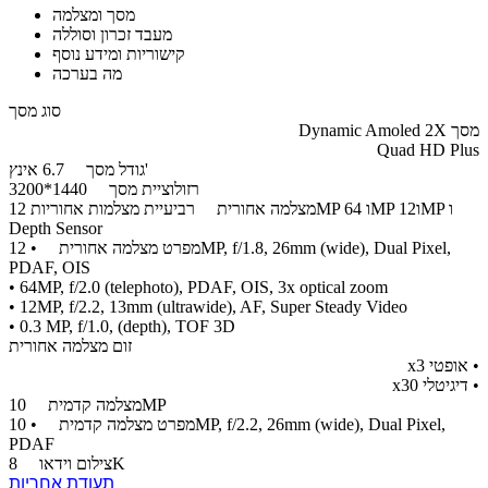
מסך ומצלמה
מעבד זכרון וסוללה
קישוריות ומידע נוסף
מה בערכה
סוג מסך
מסך Dynamic Amoled 2X
Quad HD Plus
6.7 אינץ'
גודל מסך
רזולוציית מסך
1440*3200
מצלמה אחורית
רביעיית מצלמות אחוריות 12MP ו 64MP ו12MP ו
Depth Sensor
מפרט מצלמה אחורית
• 12MP, f/1.8, 26mm (wide), Dual Pixel,
PDAF, OIS
• 64MP, f/2.0 (telephoto), PDAF, OIS, 3x optical zoom
• 12MP, f/2.2, 13mm (ultrawide), AF, Super Steady Video
• 0.3 MP, f/1.0, (depth), TOF 3D
זום מצלמה אחורית
​​• אופטי x3
• דיגיטלי x30
10MP
מצלמה קדמית
מפרט מצלמה קדמית
• 10MP, f/2.2, 26mm (wide), Dual Pixel,
PDAF
8K
צילום וידאו
תעודת אחריות