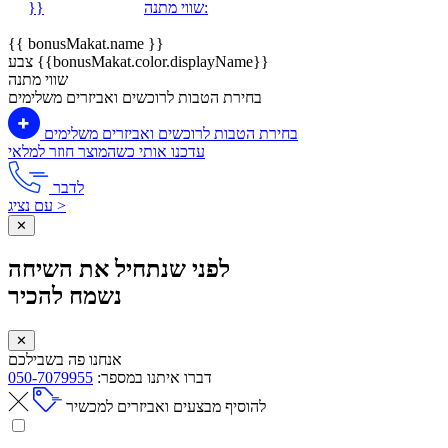
שווי מתנה:
}}
{{ bonusMakat.name }}
צבע {{bonusMakat.color.displayName}}
שווי מתנה
בחירת הטבות לרוכשים ואביזרים משלימים
בחירת הטבות לרוכשים ואביזרים משלימים
עדכנו אותי כשהמוצר חוזר למלאי
לדבר
עם נציג >
✕
לפני שנתחיל את השיחה
נשמח להכיר
✕
אנחנו פה בשבילכם
דברו איתנו במספר:
050-7079955
להוסיף מבצעים ואביזרים למכשיר