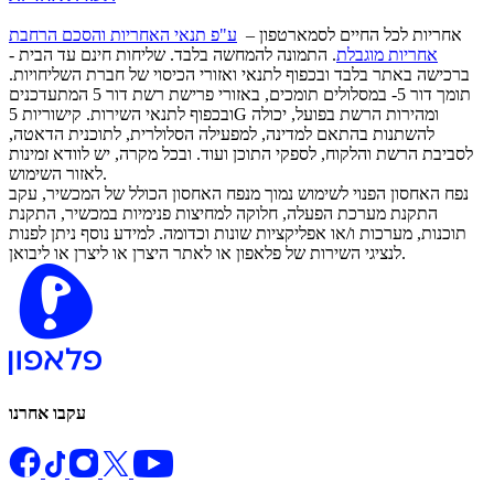
אחריות לכל החיים לסמארטפון –
ע"פ תנאי האחריות והסכם הרחבת
אחריות מוגבלת
. התמונה להמחשה בלבד. שליחות חינם עד הבית -
ברכישה באתר בלבד ובכפוף לתנאי ואזורי הכיסוי של חברת השליחויות.
תומך דור 5- במסלולים תומכים, באזורי פרישת רשת דור 5 המתעדכנים
ובכפוף לתנאי השירות. קישוריות 5G ומהירות הרשת בפועל, יכולה
להשתנות בהתאם למדינה, למפעילה הסלולרית, לתוכנית הדאטה,
לסביבת הרשת והלקוח, לספקי התוכן ועוד. ובכל מקרה, יש לוודא זמינות
לאזור השימוש.
נפח האחסון הפנוי לשימוש נמוך מנפח האחסון הכולל של המכשיר, עקב
התקנת מערכת הפעלה, חלוקה למחיצות פנימיות במכשיר, התקנת
תוכנות, מערכות ו/או אפליקציות שונות וכדומה. למידע נוסף ניתן לפנות
לנציגי השירות של פלאפון או לאתר היצרן או ליצרן או ליבואן.
עקבו אחרנו