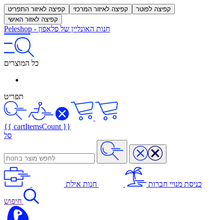
קפיצה לפוטר
קפיצה לאיזור המרכזי
קפיצה לאיזור התפריט
קפיצה לאזור האישי
חנות האונליין של פלאפון
-
Peleshop
כל המוצרים
תפריט
{{ cartItemsCount }}
סל
כניסת מנויי חברות
חנות אילת
חיפוש