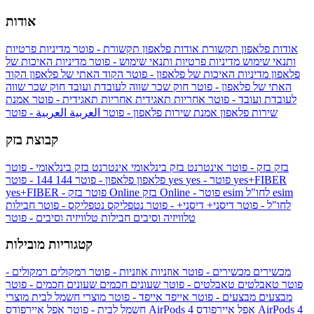
אודות
אודות פלאפון תקשורת
אודות פלאפון תקשורת - פוטר
מדיניות פרטיות
ותנאי שימוש
מדיניות פרטיות ותנאי שימוש - פוטר
מדיניות האיכות של
פלאפון
מדיניות האיכות של פלאפון - פוטר
הקוד האתי של פלאפון
הקוד
האתי של פלאפון - פוטר
חוק שכר שווה לעובדת ועובד
חוק שכר שווה
לעובדת ועובד - פוטר
אחריות תאגידית
אחריות תאגידית - פוטר
אמנת
שירות פלאפון
אמנת שירות פלאפון - פוטר
العربية
العربية - פוטר
קבוצת בזק
בזק
בזק - פוטר
אינטרנט בזק בינלאומי
אינטרנט בזק בינלאומי - פוטר
yes+FIBER
yes - פוטר
yes
144 - פוטר
פלאפון
פלאפון - פוטר
144
esim
esim לחו"ל
בזק Online - פוטר
בזק Online
yes+FIBER - פוטר
לחו"ל - פוטר
דיסני+
דיסני+ - פוטר
נטפליקס
נטפליקס - פוטר
חבילות
טלוויזיה וסיבים
חבילות טלוויזיה וסיבים - פוטר
קטגוריות מובילות
מכשירים
מכשירים - פוטר
אוזניות
אוזניות - פוטר
רמקולים
רמקולים -
פוטר
טאבלטים
טאבלטים - פוטר
שעונים חכמים
שעונים חכמים - פוטר
מבצעים
מבצעים - פוטר
אייפד
אייפד - פוטר
מוצרי חשמל לבית
מוצרי
אפל איירפודס AirPods 4
אפל איירפודס AirPods 4
חשמל לבית - פוטר