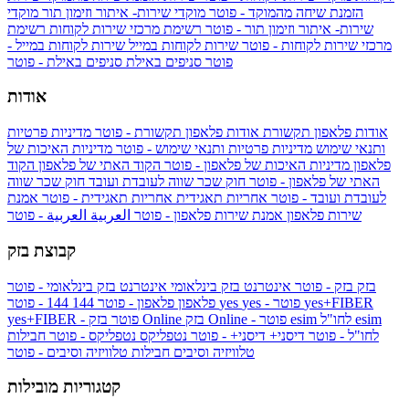
הזמנת שיחה מהמוקד - פוטר
מוקדי שירות- איתור וזימון תור
מוקדי
שירות- איתור וזימון תור - פוטר
רשימת מרכזי שירות לקוחות
רשימת
מרכזי שירות לקוחות - פוטר
שירות לקוחות במייל
שירות לקוחות במייל -
פוטר
סניפים באילת
סניפים באילת - פוטר
אודות
אודות פלאפון תקשורת
אודות פלאפון תקשורת - פוטר
מדיניות פרטיות
ותנאי שימוש
מדיניות פרטיות ותנאי שימוש - פוטר
מדיניות האיכות של
פלאפון
מדיניות האיכות של פלאפון - פוטר
הקוד האתי של פלאפון
הקוד
האתי של פלאפון - פוטר
חוק שכר שווה לעובדת ועובד
חוק שכר שווה
לעובדת ועובד - פוטר
אחריות תאגידית
אחריות תאגידית - פוטר
אמנת
שירות פלאפון
אמנת שירות פלאפון - פוטר
العربية
العربية - פוטר
קבוצת בזק
בזק
בזק - פוטר
אינטרנט בזק בינלאומי
אינטרנט בזק בינלאומי - פוטר
yes+FIBER
yes - פוטר
yes
144 - פוטר
פלאפון
פלאפון - פוטר
144
esim
esim לחו"ל
בזק Online - פוטר
בזק Online
yes+FIBER - פוטר
לחו"ל - פוטר
דיסני+
דיסני+ - פוטר
נטפליקס
נטפליקס - פוטר
חבילות
טלוויזיה וסיבים
חבילות טלוויזיה וסיבים - פוטר
קטגוריות מובילות