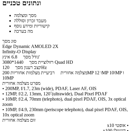
ונתונים טכניים
מסך ומצלמה
מעבד זכרון וסוללה
קישוריות ומידע נוסף
מה בערכה
סוג מסך
​Edge Dynamic AMOLED 2X
Infinity-O Display
6.8 אינץ'
גודל מסך
1440*3080 Quad HD
רזולוציית מסך
120Hz
קצב רענון מסך
מצלמה אחורית
רביעיית מצלמות אחוריות 200MP ו 12MP ו10MP ו
10MP
מפרט מצלמה אחורית
• 200MP, f/1.7, 23m (wide), PDAF, Laser AF, OIS
• 12MP, f/2.2, 13mm, 120˚(ultrawide), Dual Pixel PDAF
• 10MP, f/2.4, 70mm (telephoto), dual pixel PDAF, OIS, 3x optical
zoom
• 10MP, f/4.9, 230mm (periscope telephoto), dual pixel PDAF, OIS,
10x optical zoom
זום מצלמה אחורית
​• אופטי x10
• דיגיטלי x100