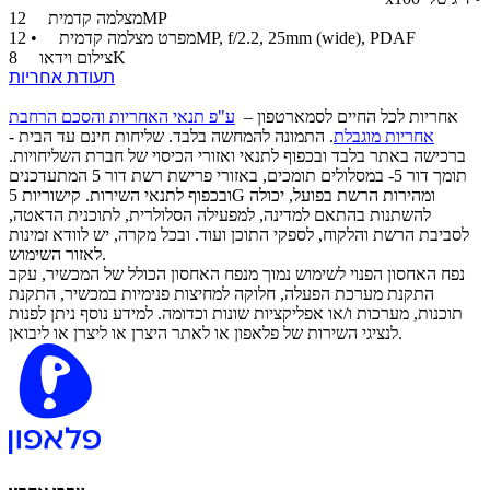
12MP
מצלמה קדמית
• 12MP, f/2.2, 25mm (wide), PDAF
מפרט מצלמה קדמית
8K
צילום וידאו
תעודת אחריות
אחריות לכל החיים לסמארטפון –
ע"פ תנאי האחריות והסכם הרחבת
אחריות מוגבלת
. התמונה להמחשה בלבד. שליחות חינם עד הבית -
ברכישה באתר בלבד ובכפוף לתנאי ואזורי הכיסוי של חברת השליחויות.
תומך דור 5- במסלולים תומכים, באזורי פרישת רשת דור 5 המתעדכנים
ובכפוף לתנאי השירות. קישוריות 5G ומהירות הרשת בפועל, יכולה
להשתנות בהתאם למדינה, למפעילה הסלולרית, לתוכנית הדאטה,
לסביבת הרשת והלקוח, לספקי התוכן ועוד. ובכל מקרה, יש לוודא זמינות
לאזור השימוש.
נפח האחסון הפנוי לשימוש נמוך מנפח האחסון הכולל של המכשיר, עקב
התקנת מערכת הפעלה, חלוקה למחיצות פנימיות במכשיר, התקנת
תוכנות, מערכות ו/או אפליקציות שונות וכדומה. למידע נוסף ניתן לפנות
לנציגי השירות של פלאפון או לאתר היצרן או ליצרן או ליבואן.