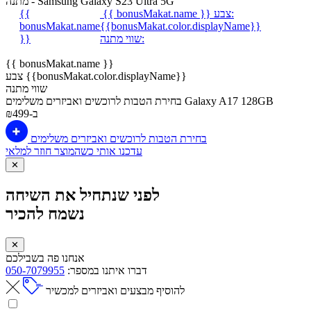
מתנה - Samsung Galaxy S23 Ultra 5G
צבע:
{{ bonusMakat.name }}
{{
bonusMakat.name
{{bonusMakat.color.displayName}}
שווי מתנה:
}}
{{ bonusMakat.name }}
צבע {{bonusMakat.color.displayName}}
שווי מתנה
Galaxy A17 128GB
בחירת הטבות לרוכשים ואביזרים משלימים
ב-₪499
בחירת הטבות לרוכשים ואביזרים משלימים
עדכנו אותי כשהמוצר חוזר למלאי
✕
לפני שנתחיל את השיחה
נשמח להכיר
✕
אנחנו פה בשבילכם
דברו איתנו במספר:
050-7079955
להוסיף מבצעים ואביזרים למכשיר