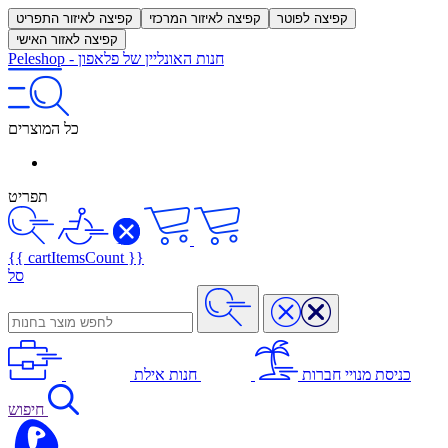
קפיצה לפוטר
קפיצה לאיזור המרכזי
קפיצה לאיזור התפריט
קפיצה לאזור האישי
חנות האונליין של פלאפון
-
Peleshop
כל המוצרים
תפריט
{{ cartItemsCount }}
סל
כניסת מנויי חברות
חנות אילת
חיפוש