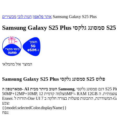
Samsung Galaxy S25 Plus
אתר פלאפון
חנות לובי
מכשירים
Samsung Galaxy S25 Plus
המוצר אזל מהמלאי
סמסונג גלקסי S25 פלוס
Samsung Galaxy S25 Plus
, דגם סמסונג גלקסי S25 Plus, בעל מסך Dynamic Amoled 2X מרהיב בגודל 6.7 אינץ', מעבד Qualcomm Snapdragon 8 Elite, שלוש מצלמות אחוריות ברזולוציה של
סמארטפון ה- AI הטוב ביותר מבית Samsung
50MP+12MP+10MP, מצלמה קדמית 12MP ו- RAM 12GB סוללה עוצמתית. ה- Galaxy משתמש ב- AI כדי לגרום לאפליקציות שלכם לפעול יחד, הוא מגיע עם תכונות AI נוספות כגון Now Brief, ‏Gemini Live ו-Audio
Galaxy S25 P.
צבע:
{{model.selectedColor.displayName}}
נפח: