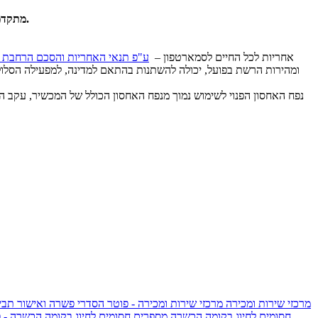
גלקסי S25 פלוס​ הוא דגם הביניים בסדרת Galaxy S25 והוא מיועד למי שמחפש מסך גדול יחד עם מערך צילום מתקדם ויכולות AI מתקדמות לשימוש יומיומי.
אחריות לכל החיים לסמארטפון –
ע"פ תנאי האחריות והסכם הרחבת א
נפח האחסון הפנוי לשימוש נמוך מנפח האחסון הכולל של המכשיר, עקב הת
מרכזי שירות ומכירה
מרכזי שירות ומכירה - פוטר
הסדרי פשרה ואישור תביע
חסומים לחיוג בקומה הכשרה
מספרים חסומים לחיוג בקומה הכשרה - 