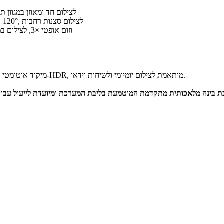
• מצלמת Wide 50MP, אורך מוקד ‎24‎ מ״מ, צמצם ƒ/1.8 ו-OIS, לצילום ח
• מצלמת Ultra-Wide 12MP, אורך מוקד ‎13‎ מ״מ, צמצם ƒ/2.2 ושדה ראייה ‎120°‎, לצילום סצנות רחבות
• מצלמת Telephoto 10MP, אורך מוקד ‎67‎ מ״מ, צמצם ƒ/2.4 וזום אופטי ×3, לצילום במרחקי ביניים
מצלמת הסלפי הקדמית 12MP, אורך מוקד ‎26‎ מ״מ, צמצם ƒ/2.2, מיקוד אוטומטי ותמיכה ב-HDR, מותאמת לצילום יומיומי ולשיחות וידאו.