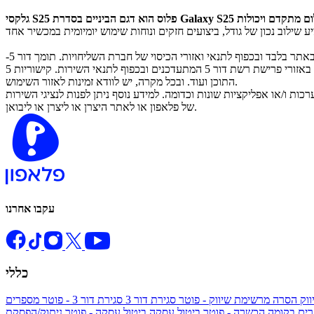
. התמונה להמחשה בלבד. שליחות חינם עד הבית - ברכישה באתר בלבד ובכפוף לתנאי ואזורי הכיסוי של חברת השליחויות. תומך דור 5-
במסלולים תומכים, באזורי פרישת רשת דור 5 המתעדכנים ובכפוף לתנאי השירות. קישוריות 5G ומהירות הרשת בפועל, יכולה להשתנות בהתאם למדינה, למפעילה הסלולרית, לתוכנית הדאטה, לסביבת הרשת והלקוח, לספקי
התוכן ועוד. ובכל מקרה, יש לוודא זמינות לאזור השימוש.
 ו/או אפליקציות שונות וכדומה. למידע נוסף ניתן לפנות לנציגי השירות
של פלאפון או לאתר היצרן או ליצרן או ליבואן.
עקבו אחרנו
כללי
ווק
הסרה מרשימת שיווק - פוטר
סגירת דור 3
סגירת דור 3 - פוטר
מספרים
ים בקומה הכשרה - פוטר
ביטול עסקה
ביטול עסקה - פוטר
ניתוק/הפסקת