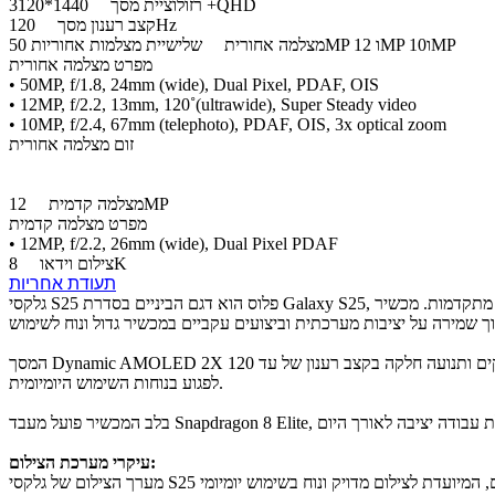
1440*3120 +QHD
רזולוציית מסך
120Hz
קצב רענון מסך
שלישיית מצלמות אחוריות 50MP ו 12MP ו10MP
מצלמה אחורית
מפרט מצלמה אחורית
• 50MP, f/1.8, 24mm (wide), Dual Pixel, PDAF, OIS
• 12MP, f/2.2, 13mm, 120˚(ultrawide), Super Steady video
• 10MP, f/2.4, 67mm (telephoto), PDAF, OIS, 3x optical zoom
זום מצלמה אחורית
12MP
מצלמה קדמית
מפרט מצלמה קדמית
• 12MP, f/2.2, 26mm (wide), Dual Pixel PDAF
8K
צילום וידאו
תעודת אחריות
גלקסי S25 פלוס הוא דגם הביניים בסדרת Galaxy S25, עם דגש על חוויית פרימיום יומיומית ושימוש במסך גדול כיתרון מרכזי שמאפשר עבודה נוחה, צפייה ממושכת וצריכת תוכן, לצד ביצועים חזקים ויכולות מתקדמות. מכשיר
המסך Dynamic AMOLED 2X בגודל 6.7 אינץ’ מציג שטח עבודה רחב וברור, עם צבעים מדויקים ותנועה חלקה בקצב רענון של עד 120Hz. הגודל מאפשר עבודה עם תוכן, קריאה וצפייה ממושכת בצורה נוחה וברורה, בלי
לפגוע בנוחות השימוש היומיומית.
עיקרי מערכת הצילום: