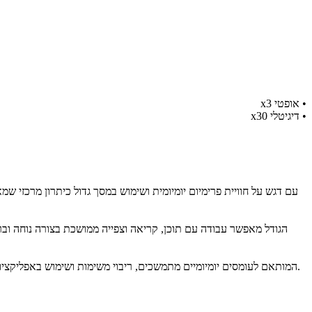
​• אופטי x3
• דיגיטלי x30
בלב המכשיר פועל מעבד Snapdragon 8 Elite, המותאם לעומסים יומיומיים מתמשכים, ריבוי משימות ושימוש באפליקציות מתקדמות. הביצועים מתורגמים לחוויית שימוש חלקה, תגובה עקבית ויכולת עבודה יציבה לאורך היום.