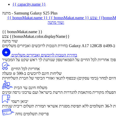
{{ capacity.name }}
מתנה - Samsung Galaxy S25 Plus
{{bonusMa
צבע:
{{ bonusMakat.name }}
{{ bonusMakat.name }}
שווי מתנה:
{{ bonusMakat.name }}
צבע {{bonusMakat.color.displayName}}
שווי מתנה
Galaxy A17 128GB ב-₪499
בחירת הטבות לרוכשים ואביזרים משלימים
בחירת הטבות לרוכשים ואביזרים משלימים
ון! אחריות לכל החיים על הסמארטפון שנותנת לך ראש שקט על המכשיר
אחריות לכל החיים
שליחות חינם לרוכשים ב-599 ₪ ומעלה
יום למחר (בימי עסקים) ובכפוף לתנאי ואזורי הכיסוי של חברת השליחויות
משלוח חינם עד הבית
הפעלה מקורית מותאמת להגדרות הרשת בישראל ועם עדכוני גרסה זמינים
יבואן רשמי
לום ריבית שנתית
פריסת תשלומים נוחה