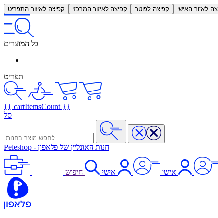
צה לאזור האישי
קפיצה לפוטר
קפיצה לאיזור המרכזי
קפיצה לאיזור התפריט
כל המוצרים
תפריט
{{ cartItemsCount }}
סל
חנות האונליין של פלאפון
-
Peleshop
אישי
אישי
חיפוש