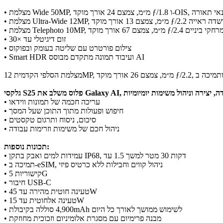
ד ומאוזן במגוון תנאי תאורה
• זום דיגיטלי עד ×30
• צילום פורטרט עם שליטה בעומק ובפוקוס
• Smart HDR ועיבוד תמונה מתקדם מבוסס AI
גלקסי S25 פלוס
• עריכה חכמה של תמונות ווידאו
• חיפוש ופעולות מתוך התוכן שעל המסך
• סיכום, ניסוח ותרגום טקסטים
• ניהול חכם של משימות וזרימות עבודה
תכונות נוספות:
• עמידות למים ואבק בתקן IP68, עד ‎1.5‎ מטר למשך ‎30‎ דקות
• תמיכה ב-eSIM, ניהול קווים וחבילות ללא כרטיס פיזי
• קישוריות 5G
• חיבור USB-C
• טעינה חוטית מהירה עד 45W
• טעינה אלחוטית עד 15W
• סוללה בקיבולת ‎4,900‎mAh לשימוש ממושך לאורך כל היום
• מבנה פרימיום עם מסגרת אלומיניום וזכוכית מחוזקת