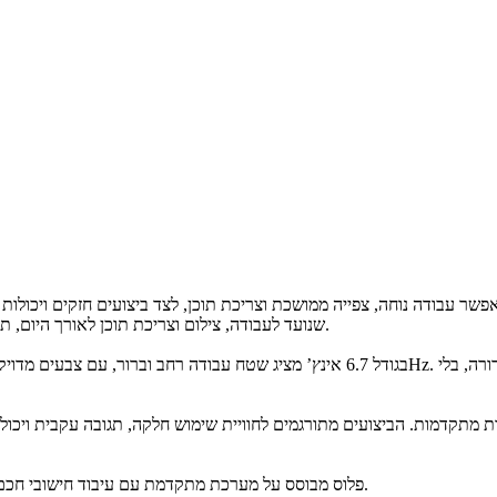
שנועד לעבודה, צילום וצריכת תוכן לאורך היום, תוך שמירה על יציבות מערכתית וביצועים עקביים במכשיר גדול ונוח לשימוש.
מערך הצילום של גלקסי S25 פלוס מבוסס על מערכת מתקדמת עם עיבוד חישובי חכם, המיועדת לצילום מדויק ונוח בשימוש יומיומי.