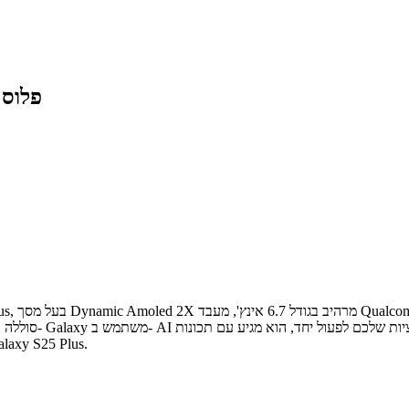
סמסונג גלקסי S25 פלוס
Eraser. הודות ל-One UI 7 המשודרגת, התכונות פועלות בצורה חלקה ב-lus