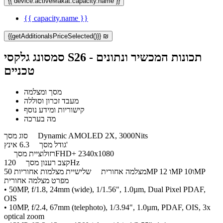
{{ device.activeMakat.capacity.name }}
{{ capacity.name }}
{{getAdditionalsPriceSelected()}} ₪
סמסונג גלקסי S26 - תכונות המכשיר ונתונים
טכניים
מסך ומצלמה
מעבד זכרון וסוללה
קישוריות ומידע נוסף
מה בערכה
Dynamic AMOLED 2X, 3000Nits
סוג מסך
6.3 אינץ'
גודל מסך
‏FHD+ 2340x1080
רזולוציית מסך
120Hz
קצב רענון מסך
שלישיית מצלמות אחוריות 50MP ו 12MP ו10MP
מצלמה אחורית
מפרט מצלמה אחורית
• 50MP, f/1.8, 24mm (wide), 1/1.56", 1.0µm, Dual Pixel PDAF,
OIS
• 10MP, f/2.4, 67mm (telephoto), 1/3.94", 1.0µm, PDAF, OIS, 3x
optical zoom