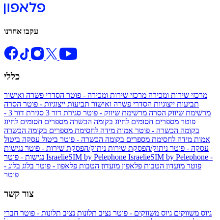
עקבו אחרנו
כללי
מרכזי שירות ומכירה
מרכזי שירות ומכירה - פוטר
הסדרי פשרה ואישור
תביעות ייצוגיות
הסדרי פשרה ואישור תביעות ייצוגיות - פוטר
הסרה
מרשימת שיווק
הסרה מרשימת שיווק - פוטר
סגירת דור 3
סגירת דור 3 -
פוטר
מספרים חסומים לחיוג בקומה הכשרה
מספרים חסומים לחיוג
בקומה הכשרה - פוטר
אמות מידה לחסימת מספרים בקומה הכשרה
אמות מידה לחסימת מספרים בקומה הכשרה - פוטר
ביטול עסקה
ביטול
עסקה - פוטר
ניתוק/הפסקת שירות
ניתוק/הפסקת שירות - פוטר
נגישות
IsraelieSIM by Pelephone -
IsraelieSIM by Pelephone
נגישות - פוטר
פוטר
מועדון הטבות פלאפון
מועדון הטבות פלאפון - פוטר
בלוג
בלוג -
פוטר
צור קשר
גיוס משווקים
גיוס משווקים - פוטר
נציב תלונות
נציב תלונות - פוטר
חברי