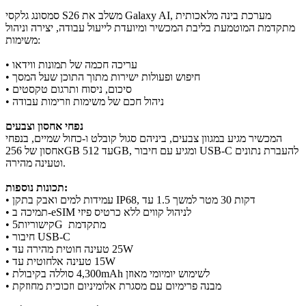
סמסונג גלקסי S26 משלב את Galaxy AI, מערכת בינה מלאכותית
מתקדמת המוטמעת בליבת המכשיר ומיועדת לייעול עבודה, יצירה וניהול
משימות:
• עריכה חכמה של תמונות ווידאו
• חיפוש ופעולות ישירות מתוך התוכן שעל המסך
• סיכום, ניסוח ותרגום טקסטים
• ניהול חכם של משימות וזרימות עבודה
נפחי אחסון וצבעים
המכשיר מגיע במגוון צבעים, ביניהם סגול קובלט ו-כחול שמיים, בנפחי
אחסון של 256GB עד 512GB, ומגיע עם חיבור USB-C להעברת נתונים
וטעינה מהירה.
תכונות נוספות:
• עמידות למים ואבק בתקן IP68, עד ‎1.5‎ מטר למשך ‎30‎ דקות
• תמיכה ב-eSIM לניהול קווים ללא כרטיס פיזי
• קישוריות5G מתקדמת
• חיבור USB-C
• טעינה חוטית מהירה עד ‎25W‎
• טעינה אלחוטית עד ‎15W‎
• סוללה בקיבולת ‎4,300‎mAh לשימוש יומיומי מאוזן
• מבנה פרימיום עם מסגרת אלומיניום וזכוכית מחוזקת