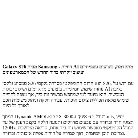
Galaxy S26 מבית Samsung - חוויית AI מתקדמת, ביצועים עוצמתיים
ועיצוב יוקרתי בדור החדש של הסמארטפונים
סמסונג גלקסי S26 הוא הדגם הקומפקטי בסדרת גלקסי S26, עם דגש על
נוחות שימוש יומיומית, ביצועים מתקדמים ושילוב יכולות AI בליבת
המכשיר. הוא מיועד למי שמחפש מכשיר נוח ביד, אך מצפה לחוויית
שימוש מלאה הכוללת צילום איכותי, עבודה חלקה וניהול משימות חכם
לאורך כל היום.
המסך Dynamic AMOLED 2X בגודל 6.2 אינץ’ ו-3000 nits, מציג
תצוגה חדה וברורה עם צבעים מדויקים ותנועה חלקה בקצב רענון של עד
120Hz. הגודל הקומפקטי מאפשר שימוש נוח ביד אחת, קריאה ממושכת
וצריכת תוכן יומיומית, תוך שמירה על חוויית צפייה איכותית וברורה.