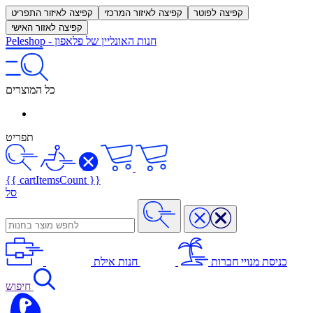
קפיצה לפוטר
קפיצה לאיזור המרכזי
קפיצה לאיזור התפריט
קפיצה לאזור האישי
חנות האונליין של פלאפון
-
Peleshop
כל המוצרים
תפריט
{{ cartItemsCount }}
סל
כניסת מנויי חברות
חנות אילת
חיפוש