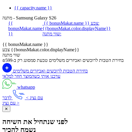
{{ capacity.name }}
מתנה - Samsung Galaxy S26
צבע:
{{ bonusMakat.name }}
{{
bonusMakat.name
{{bonusMakat.color.displayName}}
שווי מתנה:
}}
{{ bonusMakat.name }}
צבע {{bonusMakat.color.displayName}}
שווי מתנה
בחירת הטבות לרוכשים ואביזרים משלימים
טבעת סמסונג רק ב-₪599
בחירת הטבות לרוכשים ואביזרים משלימים
עדכנו אותי כשהמוצר חוזר למלאי
whatsapp
עם נציג >
לדבר
עם נציג >
✕
לפני שנתחיל את השיחה
נשמח להכיר