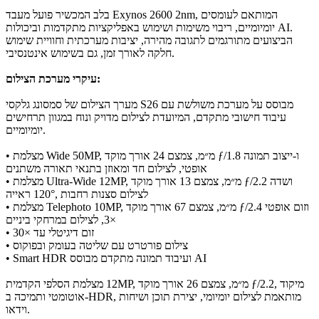
בלב המכשיר פועל מעבד Exynos 2600 2nm, המותאם לעומסים
יומיומיים, ריבוי משימות ושימוש באפליקציות מתקדמות וביכולות AI.
הביצועים מתורגמים לתגובה מהירה, יציבות מערכתית וחוויית שימוש
חלקה לאורך זמן, גם בשימוש אינטנסיבי.
עיקרי מערכת הצילום:
מערך הצילום של סמסונג גלקסי S26 מבוסס על מערכת משולשת עם
עיבוד חישובי מתקדם, המיועדת לצילום מדויק ונוח במגוון תרחישים
יומיומיים.
• מצלמת Wide ‎50MP‎, אורך מוקד ‎24‎ מ״מ, צמצם ƒ/1.8 ו-ייצוב תמונה
אופטי, לצילום חד ומאוזן בתנאי תאורה משתנים
• מצלמת Ultra-Wide ‎12MP‎, אורך מוקד ‎13‎ מ״מ, צמצם ƒ/2.2 ושדה
ראייה ‎120°‎, לצילום סצנות רחבות
• מצלמת Telephoto ‎10MP‎, אורך מוקד ‎67‎ מ״מ, צמצם ƒ/2.4 וזום אופטי
×3, לצילום במרחקי ביניים
• זום דיגיטלי עד ×30
• צילום פורטרט עם שליטה בעומק ובפוקוס
• Smart HDR ועיבוד תמונה מתקדם מבוסס AI
מצלמת הסלפי הקדמית ‎12MP‎, אורך מוקד ‎26‎ מ״מ, צמצם ƒ/2.2, מיקוד
אוטומטי ותמיכה ב-HDR, מותאמת לצילום יומיומי, יצירת תוכן ושיחות
וידאו.