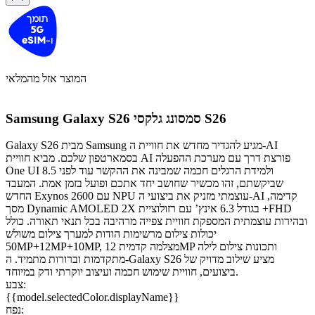
המוצר אזל מהמלאי
סמסונג גלקסי S26
Samsung Galaxy S26
Galaxy S26 מבית Samsung מגיע להגדיר מחדש את חוויית ה-AI
בסמארטפון שלכם. מביא חוויית AI פורצת דרך עם מערכת ההפעלה
One UI 8.5 ולמידת הרגלים חכמה שמבינה את ההקשר עוד לפני
שביקשתם, זהו מכשיר שחושב יחד אתכם ופועל בזמן אמת. המעבד
החדש Exynos 2600 עם NPU עוצמתי מזניק את ביצועי ה-AI קדימה,
מסך Dynamic AMOLED 2X בגודל 6.3 אינץ’ עם רזולוציית +FHD
ובהירות עוצמתית המספקת חוויית צפייה מרהיבה בכל תנאי תאורה. כולל
יכולות צילום מרשימות הודות למערך צילום משולש
50MP+12MP+10MP, מצלמה קדמית 12MP ותכונות צילום לילה
מתקדמות וברורות מתמיד. ה-Galaxy S26 מציע שילוב מדויק של
ביצועים, חוויית שימוש חכמה ועיצוב יוקרתי ודק במיוחד.
צבע:
{{model.selectedColor.displayName}}
נפח: