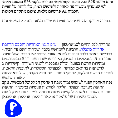
סמסונג גלקסי S26 הוא הדגם הקומפקטי בסדרת גלקסי S26 והוא מיועד
למי שמעדיף מכשיר נוח לאחיזה ולשימוש רציף, בלי לוותר על חוויית
פרימיום מלאה, צילום מתקדם ויכולות AI חכמות.
בחירה מדויקת למי שמחפש חוויית פרימיום מלאה בגודל קומפקטי ונוח.
אחריות לכל החיים לסמארטפון –
ע"פ תנאי האחריות והסכם הרחבת
אחריות מוגבלת
. התמונה להמחשה בלבד. שליחות חינם עד הבית -
ברכישה באתר בלבד ובכפוף לתנאי ואזורי הכיסוי של חברת השליחויות.
תומך דור 5- במסלולים תומכים, באזורי פרישת רשת דור 5 המתעדכנים
ובכפוף לתנאי השירות. קישוריות 5G ומהירות הרשת בפועל, יכולה
להשתנות בהתאם למדינה, למפעילה הסלולרית, לתוכנית הדאטה,
לסביבת הרשת והלקוח, לספקי התוכן ועוד. ובכל מקרה, יש לוודא זמינות
לאזור השימוש.
נפח האחסון הפנוי לשימוש נמוך מנפח האחסון הכולל של המכשיר, עקב
התקנת מערכת הפעלה, חלוקה למחיצות פנימיות במכשיר, התקנת
תוכנות, מערכות ו/או אפליקציות שונות וכדומה. למידע נוסף ניתן לפנות
לנציגי השירות של פלאפון או לאתר היצרן או ליצרן או ליבואן.