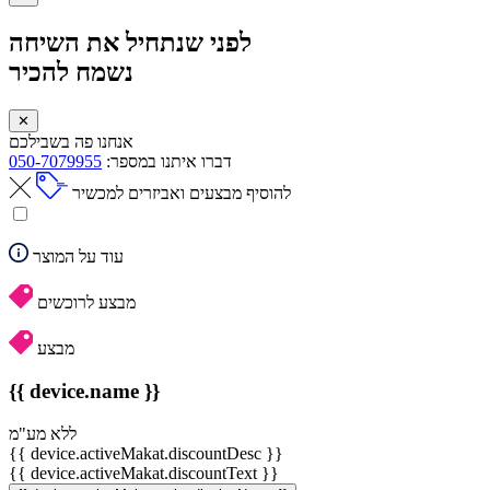
לפני שנתחיל את השיחה
נשמח להכיר
✕
אנחנו פה בשבילכם
דברו איתנו במספר:
050-7079955
להוסיף מבצעים ואביזרים למכשיר
עוד על המוצר
מבצע לרוכשים
מבצע
{{ device.name }}
ללא מע"מ
{{ device.activeMakat.discountDesc }}
{{ device.activeMakat.discountText }}