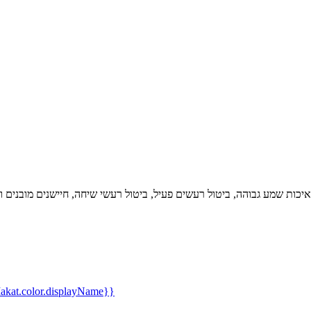
 FreeBuds4i מציעות איכות שמע גבוהה, ביטול רעשים פעיל, ביטול רעשי שיחה, חיישני
kat.color.displayName}}