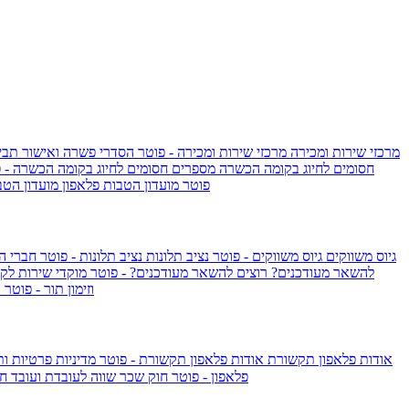
מרכזי שירות ומכירה
מרכזי שירות ומכירה - פוטר
הסדרי פשרה ואישור תביע
חסומים לחיוג בקומה הכשרה
מספרים חסומים לחיוג בקומה הכשרה - 
IsraelieSIM by Pelephone - פוטר
מועדון הטבות פלאפון
מועדון הטב
גיוס משווקים
גיוס משווקים - פוטר
נציב תלונות
נציב תלונות - פוטר
חברי ה
להשאר מעודכנים?
רוצים להשאר מעודכנים? - פוטר
מוקדי שירות לק
וזימון תור - פוטר
ר
אודות פלאפון תקשורת
אודות פלאפון תקשורת - פוטר
מדיניות פרטיות ו
פלאפון - פוטר
חוק שכר שווה לעובדת ועובד
חו