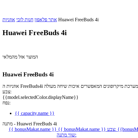
Huawei FreeBuds 4i
אתר פלאפון
חנות לובי
אוזניות
Huawei FreeBuds 4i
המוצר אזל מהמלאי
Huawei FreeBuds 4i
ם מובנים ומערכת מיקרופונים המאפשרים איכות שיחה מעולה
צבע:
{{model.selectedColor.displayName}}
נפח:
{{ capacity.name }}
מתנה - Huawei FreeBuds 4i
{{bonusMa
צבע:
{{ bonusMakat.name }}
{{ bonusMakat.name }}
שווי מתנה: