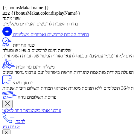
{{ bonusMakat.name }}
צבע {{bonusMakat.color.displayName}}
שווי מתנה
בחירת הטבות לרוכשים ואביזרים משלימים
בחירת הטבות לרוכשים ואביזרים משלימים
שנה אחריות
שליחות חינם לרוכשים ב-599 ₪ ומעלה
יום למחר (בימי עסקים) ובכפוף לתנאי ואזורי הכיסוי של חברת השליחויות
משלוח חינם עד הבית
הפעלה מקורית מותאמת להגדרות הרשת בישראל ועם עדכוני גרסה זמינים
יבואן רשמי
לום ריבית שנתית
פריסת תשלומים נוחה
עדכנו אותי כשהמוצר חוזר למלאי
לדבר
עם נציג >
✕