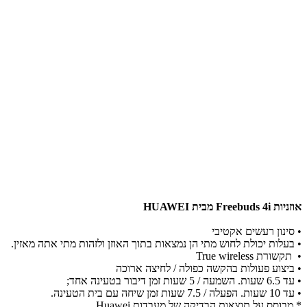
אוזניות Freebuds 4i מבית HUAWEI
• סינון רעשים אקטיבי
• בעלות יכולת לחוש מתי הן נמצאות בתוך האוזן ולזהות מתי אתה מאזין.
• תקשורת True wireless
• ביצוע פעולות בהקשה כפולה / לחיצה ארוכה
• עד 6.5 שעות. השמעה / 5 שעות זמן דיבור בטעינה אחד;
• עד 10 שעות. הפעלה / 7.5 שעות זמן שיחה עם בית הטעינה.
* מבוסס על תוצאות הבדיקה של מעבדות Huawei