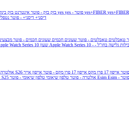
yes+FIBER
yes - פוטר
yes
144 - פוטר
בזק
בזק - פוטר
אינטרנט בזק בינל
דיסני+
דיסני+ - פוטר
נטפל
ר
טאבלטים
טאבלטים - פוטר
שעונים חכמים
שעונים חכמים - פוטר
מבצעי
ילות גלישה בחו"ל -
שעון ple Watch Series 10
אייפון 17 פרו מקס
אייפון 17 פרו מקס - פוטר
אייפון אייר
גלקסי S26 אולטרה
Esi - פוטר
Esim
טלפון שיאומי - פוטר
גלקסי S25 אולטרה - פוטר
טלפון שיאומי
ג