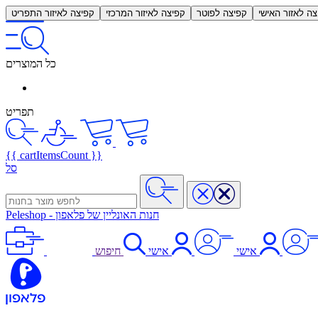
צה לאזור האישי
קפיצה לפוטר
קפיצה לאיזור המרכזי
קפיצה לאיזור התפריט
כל המוצרים
תפריט
{{ cartItemsCount }}
סל
חנות האונליין של פלאפון
-
Peleshop
אישי
אישי
חיפוש