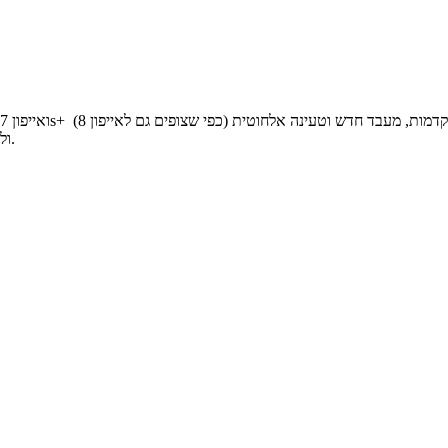
ולצידם לחשוף את מכשיר הפרימיום אייפון 8 שעשוי להגיע בשני גדלים שונים.