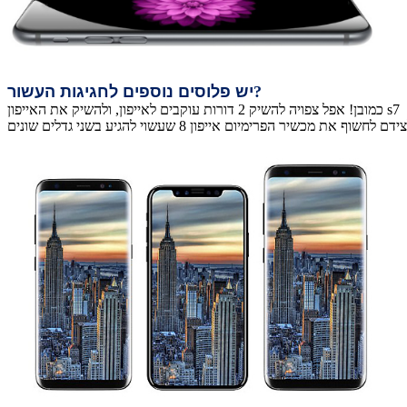
?
יש פלוסים נוספים לחגיגות העשור
כמובן! אפל צפויה להשיק 2 דורות עוקבים לאייפון, ולהשיק את האייפון s7 ואייפון 7s+ שיגיעו עם שדרוג לאייפון 7 הקיים, עם סוללה חזקה יותר, מצלמות מתקדמות, מעבד חדש וטעינה אלחוטית (כפי שצופים גם לאייפון 8)