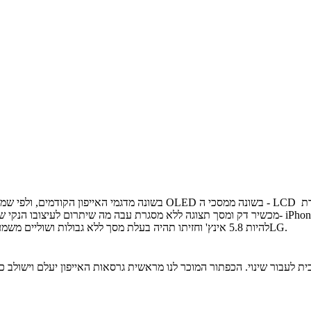
בשונה מדגמי האייפון הקודמים, ולפי שמועות ממפעל הייצור בסין, הגרסא ה
מכשיר דק ומסך תצוגה ללא מסגרת עבה מה שיתרום לעיצובו הנקי של האייפון החדש - ובהתאם גם עשוי לי
להיות 5.8 אינץ' וחזיתו תהיה בעלת מסך ללא גבולות ושוליים משמע ניצול גבוה של יחס תצוגה – מסך בדומה למתרחש במכשירים של סמסונג וLG.