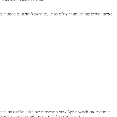
באייפון החדש צפוי לנו מערך צילום כפול, עם חיישן לזיהוי פנים ביומט
לפי התרשימים שהודלפו, פליטות פה ודיווחים שו
השעון על הסוללה, או שמא באמת נוכל להטעין את האייפון במרחק של עד 4.5 מטרים מנקודת הטעינה האלחוטית. אנחנו מחכים לראות. במידה וזה קורה, מדובר באחד הפיצ'רים החשובים בעולם הסלולר.