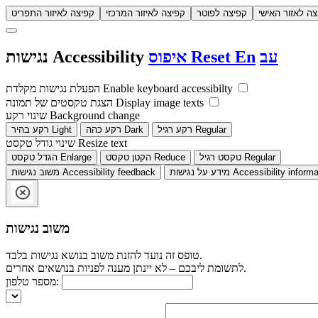
צה לאזור האישי
קפיצה לפוטר
קפיצה לאיזור המרכזי
קפיצה לאיזור התפריט
עב
En
Reset
איפוס
Accessibility
נגישות
Enable keyboard accessibilty
הפעלת נגישות מקלדת
Display image texts
הצגת טקסטים של תמונה
Background change
שינוי רקע
Regular
רקע רגיל
Dark
רקע כהה
Light
רקע בהיר
Resize text
שינוי גודל טקסט
Regular
טקסט רגיל
Reduce
הקטן טקסט
Enlarge
הגדל טקסט
Accessibility informa
מידע על נגישות
Accessibility feedback
משוב נגישות
משוב נגישות
טופס זה נועד להזנת משוב בנושא נגישות בלבד.
לתשומת ליבכם – לא יינתן מענה לפניות בנושאים אחרים.
מספר טלפון: