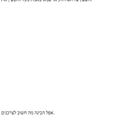
אפל הבינה מה חשוב לצרכנים שלה והיא ממשיכה עם קו העמידות, בדומה לאייפון 7 שעמיד למים. כך גם אייפון 8 יהיה עמיד למים ואבק. אז לכל מי שחושש, יש לכם דאגה אחת פחות.