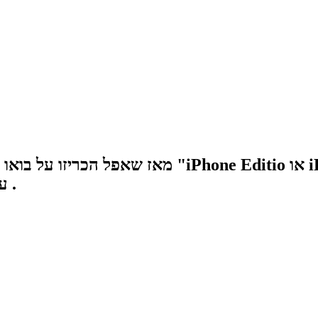
עבורכם סקירה של מה שכנראה צפוי לנו באייפון 8 .