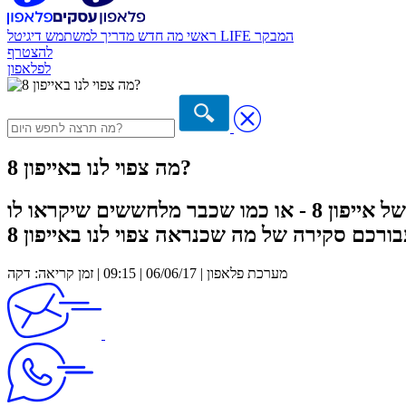
המבקר
דיגיטל LIFE
ראשי
מה חדש
מדריך למשתמש
להצטרף
לפלאפון
מה צפוי לנו באייפון 8?
מאז שאפל הכריזו על בואו של אייפון 8 - או כמו שכבר מלחששים שיקראו לו "iPhone Editio או iPhone X" - הרבה שמועות הופצו. ערכנו
מערכת פלאפון | 06/06/17 | 09:15 | זמן קריאה: דקה