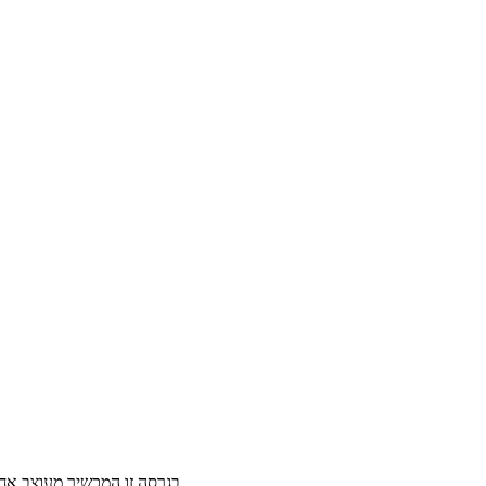
בגרסה זו המכשיר מעוצב אחרת מקודמיו בצורה משמעותית: מבנה גוף זכוכית מלא משני צדדיו - הקדמי והאחורי שיחליף את האלומיניום – אלו יתעגלו פנימה ויצרו מסך נטול שוליים.