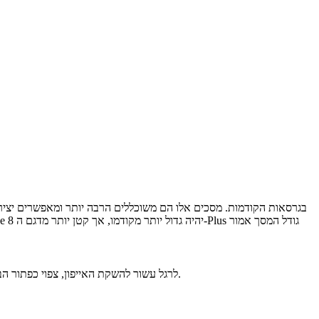
לרגל עשור להשקת האייפון, צפוי כפתור הבית לעבור שינוי. הכפתור המוכר לנו מראשית גרסאות האייפון יעלם וישולב כחלק מהמסך עצמו וגם חיישן זיהוי האצבע יעבור לחלק האחורי של המכשיר.