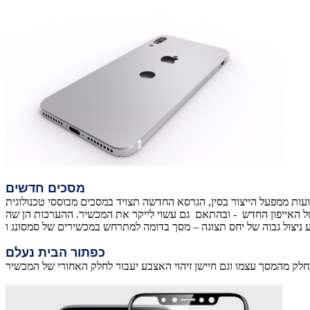
מסכים חדשים
חדשה תצויד במסכים מבוססי טכנולוגית OLED בשונה ממסכי ה - LCD בגרסאות הקודמות. מסכים אלו הם משוכללים הרבה יותר ומאפשרים יצירת
יקר את המכשיר. ההערכות הן שה- iPhone 8 יהיה גדול יותר מקודמו, אך קטן יותר מדגם ה-Plus גודל המסך אמור
כפתור הבית נעלם