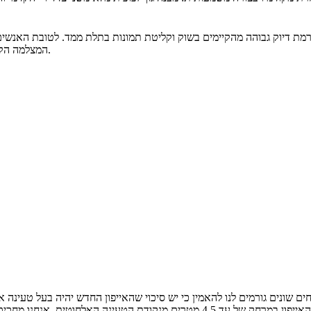
רי ברמת דיוק גבוהה מהקיימים בשוק וקליטת תמונות בתלת ממד. לטובת האנש
המצלמה הקדמית היא זו שתתמוך בזיהוי פנים - אמצעי אבטחה שלא קיים כיום באייפון.
נים גורמים לנו להאמין כי יש סיכוי שהאייפון החדש יהיה בעל טעינה אלחוטית. עוד מ