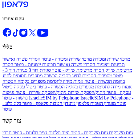
עקבו אחרנו
כללי
מרכזי שירות ומכירה
מרכזי שירות ומכירה - פוטר
הסדרי פשרה ואישור
תביעות ייצוגיות
הסדרי פשרה ואישור תביעות ייצוגיות - פוטר
הסרה
מרשימת שיווק
הסרה מרשימת שיווק - פוטר
סגירת דור 3
סגירת דור 3 -
פוטר
מספרים חסומים לחיוג בקומה הכשרה
מספרים חסומים לחיוג
בקומה הכשרה - פוטר
אמות מידה לחסימת מספרים בקומה הכשרה
אמות מידה לחסימת מספרים בקומה הכשרה - פוטר
ביטול עסקה
ביטול
עסקה - פוטר
ניתוק/הפסקת שירות
ניתוק/הפסקת שירות - פוטר
נגישות
IsraelieSIM by Pelephone -
IsraelieSIM by Pelephone
נגישות - פוטר
פוטר
מועדון הטבות פלאפון
מועדון הטבות פלאפון - פוטר
בלוג
בלוג -
פוטר
צור קשר
גיוס משווקים
גיוס משווקים - פוטר
נציב תלונות
נציב תלונות - פוטר
חברי