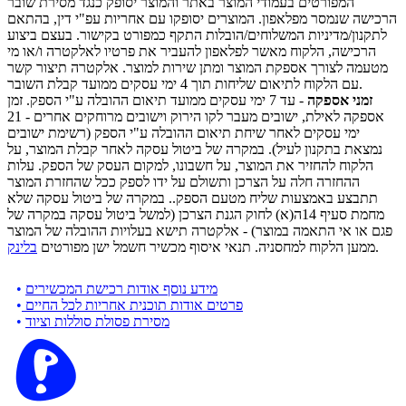
המפורטים בעמודי המוצר באתר והמוצר יסופק כנגד מסירת שובר
הרכישה שנמסר מפלאפון. המוצרים יסופקו עם אחריות עפ"י דין, בהתאם
לתקנון/מדיניות המשלוחים/הובלות התקף כמפורט בקישור. בעצם ביצוע
הרכישה, הלקוח מאשר לפלאפון להעביר את פרטיו לאלקטרה ו/או מי
מטעמה לצורך אספקת המוצר ומתן שירות למוצר. אלקטרה תיצור קשר
עם הלקוח לתיאום שליחות תוך 4 ימי עסקים ממועד קבלת השובר.
זמני אספקה
- עד 7 ימי עסקים ממועד תיאום ההובלה ע"י הספק. זמן
אספקה לאילת, ישובים מעבר לקו הירוק וישובים מרוחקים אחרים - 21
ימי עסקים לאחר שיחת תיאום ההובלה ע"י הספק (רשימת ישובים
נמצאת בתקנון לעיל). במקרה של ביטול עסקה לאחר קבלת המוצר, על
הלקוח להחזיר את המוצר, על חשבונו, למקום העסק של הספק. עלות
ההחזרה חלה על הצרכן ותשולם על ידו לספק ככל שהחזרת המוצר
תתבצע באמצעות שליח מטעם הספק.. במקרה של ביטול עסקה שלא
מחמת סעיף 14ה(א) לחוק הגנת הצרכן (למשל ביטול עסקה במקרה של
פגם או אי התאמה במוצר) - אלקטרה תישא בעלויות ההובלה של המוצר
.
ממען הלקוח למחסניה. תנאי איסוף מכשיר חשמל ישן מפורטים
בלינק
מידע נוסף אודות רכישת המכשירים
•
פרטים אודות תוכנית אחריות לכל החיים
•
מסירת פסולת סוללות וציוד
•