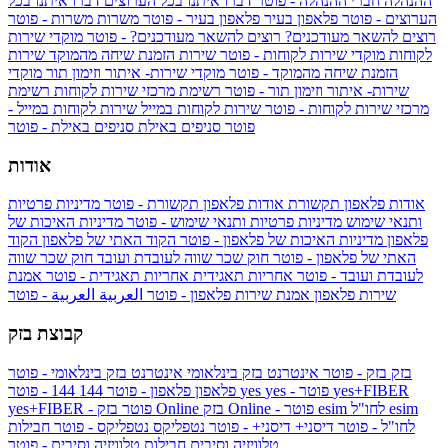
ההנהלה
חברי ההנהלה - פוטר
דברו איתנו בכל הערוצים
דברו איתנו בכל
הערוצים - פוטר
פלאפון בעיר
פלאפון בעיר - פוטר
משרות
משרות - פוטר
רוצים להשאר מעודכנים?
רוצים להשאר מעודכנים? - פוטר
מוקדי שירות
לקוחות
מוקדי שירות לקוחות - פוטר
שירות הזמנת שיחה מהמוקד
שירות
הזמנת שיחה מהמוקד - פוטר
מוקדי שירות- איתור וזימון תור
מוקדי
שירות- איתור וזימון תור - פוטר
רשימת מרכזי שירות לקוחות
רשימת
מרכזי שירות לקוחות - פוטר
שירות לקוחות במייל
שירות לקוחות במייל -
פוטר
סניפים באילת
סניפים באילת - פוטר
אודות
אודות פלאפון תקשורת
אודות פלאפון תקשורת - פוטר
מדיניות פרטיות
ותנאי שימוש
מדיניות פרטיות ותנאי שימוש - פוטר
מדיניות האיכות של
פלאפון
מדיניות האיכות של פלאפון - פוטר
הקוד האתי של פלאפון
הקוד
האתי של פלאפון - פוטר
חוק שכר שווה לעובדת ועובד
חוק שכר שווה
לעובדת ועובד - פוטר
אחריות תאגידית
אחריות תאגידית - פוטר
אמנת
שירות פלאפון
אמנת שירות פלאפון - פוטר
العربية
العربية - פוטר
קבוצת בזק
בזק
בזק - פוטר
אינטרנט בזק בינלאומי
אינטרנט בזק בינלאומי - פוטר
yes+FIBER
yes - פוטר
yes
144 - פוטר
פלאפון
פלאפון - פוטר
144
esim
esim לחו"ל
בזק Online - פוטר
בזק Online
yes+FIBER - פוטר
לחו"ל - פוטר
דיסני+
דיסני+ - פוטר
נטפליקס
נטפליקס - פוטר
חבילות
טלוויזיה וסיבים
חבילות טלוויזיה וסיבים - פוטר