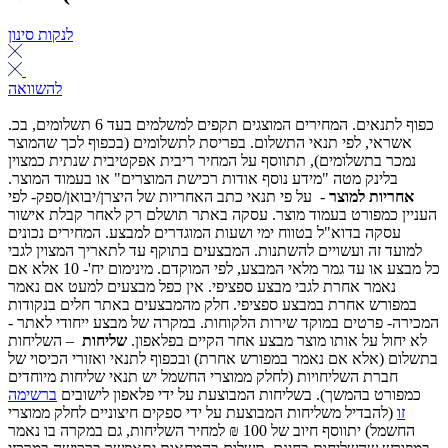
לנקות סינון
להשוואה
כפוף לתנאים. המחירים המוצגים תקפים למשלמים בעד 6 תשלומים, בכ.
אשראי, לפי תנאי התשלום. בפריסת לתשלומים (בכפוף לכך שהמוצר
נמכר בתשלומים), תתווסף על המחיר ריבית אפקטיבית שנתית כמצוין
בלינק מטה "מידע נוסף אודות רכישת המוצרים" או בעמוד המוצר.
אחריות למוצר
- על פי תנאי כתב האחריות של היצרן/יבואן/ספק- לפי
העניין כמפורט בעמוד מוצר. עסקה באתר תושלם רק לאחר קבלת אישור
עסקה בדוא"ל בטווח ימי ושעות המוגדרים למבצע. המחירים נכונים
למועד זה ועשויים להשתנות. המבצעים בתוקף עד לתאריך המצוין לגבי
כל מבצע או עד גמר מלאי המבצע, לפי המוקדם. מינימום יח'- 10 אלא אם
נאמר אחרת לגבי מבצע ספציפי. אין כפל מבצעים למעט אם נאמר
במפורש אחרת במבצע ספציפי. חלק מהמבצעים באתר חלים בנקודות
המכירה- פרטים במוקד שירות הלקוחות. במקרה של מבצע ייחודי לאתר -
לא יחול על אותו מוצר מבצע אחר הקיים בפלאפון.
שליחות
– השליחות
בתשלום (אלא אם נאמר במפורש אחרת) ובכפוף לתנאי ואזורי הכיסוי של
חברת השליחויות (לחלק ממוצרי החשמל יש תנאי שליחות מיוחדים
כמפורט בהמשך). בשליחות המבוצעת על ידי פלאפון לישובים
ברשימה
זו
(להבדיל משליחות המבוצעת על ידי ספקים חיצוניים לחלק ממוצרי
החשמל) יתווסף חיוב של 100 ₪ למחיר השליחות, גם במקרה בו נאמר