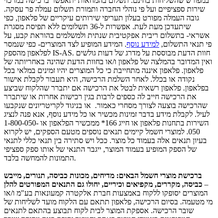
במפורש שהשליחות בחינם. תשלום בהמחאות יתאפשר ברכישה במרכזי
שירות ספציפיים ועל פי נוהלי החברה ותמורת תשלום עמלה פר עסקה.
גובה העמלה מפורט בעלון תעריפי שירותים עיקריים של פלאפון, כפי
שיתעדכן מעת לעת. אפשרות ל-36 תשלומים ללא תפיסת מסגרת
אשראי- בתשלום ריבית אפקטיבית שנתית ולמשלמים בהוראת קבע, על
פי תנאי התשלום,
למידע נוסף
. המידע המופיע לצד המוצרים- כפי שנמסר
לפלאפון מהספק IS-AS. חוות הדעת מבוססת על מדרג של דעות גולשים
ואין המדובר בהמלצה של פלאפון ו/או בחוות הדעת שהינה באחריותה של
פלאפון. פלאפון איננה מתחייבת כי כל המוצרים יהיו זמינים במלאי בכל
נקודה או בכלל. לאחר השלמת הרכישה, היא תעבור לקבלת אישור
בפלאפון. פלאפון רשאית לבטל את הרכישה אם יתברר שהלקוח שביצע
את הרכישה חייב לה כספים לרבות בגין רכישות אחרות או שיתברר
שהרכישה בוצעה לצורך מסחרי כאמור. או בניגוד לקריטריונים שנקבעו
לעיל. לקבלת מידע בדבר זמינות מכשיר או כל מידע נוסף, אנא פנה לנציג
השירות בתחנות פלאפון או חייג 166* ממכשיר הפלאפון או 1-800-050-
050. למוצרי חשמל קיימים תנאים נוספים מטעם הספקים, יש לקרוא
בעיון תנאים אלה בעמוד כל מוצר. ככל ויש סתירה בין תנאי כללי לתנאי
של הספק המופיע בעמוד המוצר, ייגבר התנאי של אותו ספק ספציפי
התמונות להמחשה בלבד.
ברכישת מוצרי חשמל הבאים: מדיחים, מכונות כביסה, תנורים, מייבש
–
כביסה, מקררים, מקפיאים וכיריים, יחולו גם התנאים המפורטים להלן
המוצרים יסופקו ללקוח באמצעות חברת אלקטרה קמעונאות בע"מ ו/או
מי מטעמה. בסיום הרכישה, פלאפון תתאם עם הלקוח מועד לשליחות של
שובר הרכישה. אספקת המוצר לבית לקוח תבוצע בהתאם לתנאים