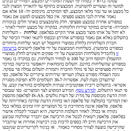
עסקה בדוא"ל בטווח ימי ושעות המוגדרים למבצע. המחירים נכונים
למועד זה ועשויים להשתנות. המבצעים בתוקף עד לתאריך המצוין לגבי
כל מבצע או עד גמר מלאי המבצע, לפי המוקדם. מינימום יח'- 10 אלא אם
נאמר אחרת לגבי מבצע ספציפי. אין כפל מבצעים למעט אם נאמר
במפורש אחרת במבצע ספציפי. חלק מהמבצעים באתר חלים בנקודות
המכירה- פרטים במוקד שירות הלקוחות. במקרה של מבצע ייחודי לאתר -
לא יחול על אותו מוצר מבצע אחר הקיים בפלאפון.
שליחות
– השליחות
בתשלום (אלא אם נאמר במפורש אחרת) ובכפוף לתנאי ואזורי הכיסוי של
חברת השליחויות (לחלק ממוצרי החשמל יש תנאי שליחות מיוחדים
כמפורט בהמשך). בשליחות המבוצעת על ידי פלאפון לישובים
ברשימה
זו
(להבדיל משליחות המבוצעת על ידי ספקים חיצוניים לחלק ממוצרי
החשמל) יתווסף חיוב של 100 ₪ למחיר השליחות, גם במקרה בו נאמר
במפורש שהשליחות בחינם. תשלום בהמחאות יתאפשר ברכישה במרכזי
שירות ספציפיים ועל פי נוהלי החברה ותמורת תשלום עמלה פר עסקה.
גובה העמלה מפורט בעלון תעריפי שירותים עיקריים של פלאפון, כפי
שיתעדכן מעת לעת. אפשרות ל-36 תשלומים ללא תפיסת מסגרת
אשראי- בתשלום ריבית אפקטיבית שנתית ולמשלמים בהוראת קבע, על
פי תנאי התשלום,
למידע נוסף
. המידע המופיע לצד המוצרים- כפי שנמסר
לפלאפון מהספק IS-AS. חוות הדעת מבוססת על מדרג של דעות גולשים
ואין המדובר בהמלצה של פלאפון ו/או בחוות הדעת שהינה באחריותה של
פלאפון. פלאפון איננה מתחייבת כי כל המוצרים יהיו זמינים במלאי בכל
נקודה או בכלל. לאחר השלמת הרכישה, היא תעבור לקבלת אישור
בפלאפון. פלאפון רשאית לבטל את הרכישה אם יתברר שהלקוח שביצע
את הרכישה חייב לה כספים לרבות בגין רכישות אחרות או שיתברר
שהרכישה בוצעה לצורך מסחרי כאמור. או בניגוד לקריטריונים שנקבעו