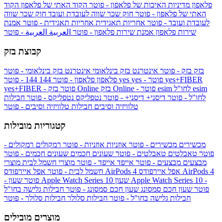
פלאפון
מדיניות האיכות של פלאפון - פוטר
הקוד האתי של פלאפון
הקוד
האתי של פלאפון - פוטר
חוק שכר שווה לעובדת ועובד
חוק שכר שווה
לעובדת ועובד - פוטר
אחריות תאגידית
אחריות תאגידית - פוטר
אמנת
שירות פלאפון
אמנת שירות פלאפון - פוטר
العربية
العربية - פוטר
קבוצת בזק
בזק
בזק - פוטר
אינטרנט בזק בינלאומי
אינטרנט בזק בינלאומי - פוטר
yes+FIBER
yes - פוטר
yes
144 - פוטר
פלאפון
פלאפון - פוטר
144
esim
esim לחו"ל
בזק Online - פוטר
בזק Online
yes+FIBER - פוטר
לחו"ל - פוטר
דיסני+
דיסני+ - פוטר
נטפליקס
נטפליקס - פוטר
חבילות
טלוויזיה וסיבים
חבילות טלוויזיה וסיבים - פוטר
קטגוריות מובילות
מכשירים
מכשירים - פוטר
אוזניות
אוזניות - פוטר
רמקולים
רמקולים -
פוטר
טאבלטים
טאבלטים - פוטר
שעונים חכמים
שעונים חכמים - פוטר
מבצעים
מבצעים - פוטר
אייפד
אייפד - פוטר
מוצרי חשמל לבית
מוצרי
אפל איירפודס AirPods 4
אפל איירפודס AirPods 4
חשמל לבית - פוטר
שעון Apple Watch Series 10 -
שעון Apple Watch Series 10
- פוטר
פוטר
שעון חכם סמסונג
שעון חכם סמסונג - פוטר
חבילות גלישה בחו"ל
חבילות גלישה בחו"ל - פוטר
חבילות סלולר
חבילות סלולר - פוטר
מוצרים מובילים