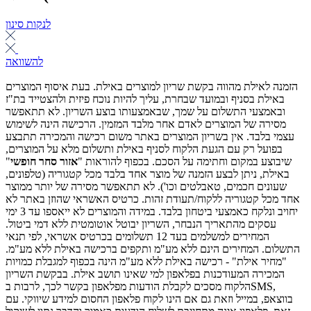
לנקות סינון
להשוואה
הזמנה לאילת מהווה בקשת שריון למוצרים באילת. בעת איסוף המוצרים
באילת בסניף ובמועד שבחרת, עליך להיות נוכח פיזית ולהצטייד בת"ז
ובאמצעי התשלום על שמך, שבאמצעותו בוצע השריון. לא תתאפשר
מסירה של המוצרים לאדם אחר מלבד המזמין. הרכישה הינה לשימוש
עצמי בלבד. אין בשריון המוצרים באתר משום רכישה והמכירה תתבצע
בפועל רק עם הגעת הלקוח לסניף באילת ותשלום מלא על המוצרים,
שיבוצע במקום וחתימה על הסכם. בכפוף להוראות "
אזור סחר חופשי
"
באילת, ניתן לבצע הזמנה של מוצר אחד בלבד מכל קטגוריה (טלפונים,
שעונים חכמים, טאבלטים וכו'). לא תתאפשר מסירה של יותר ממוצר
אחד מכל קטגוריה ללקוח/תעודת זהות. כרטיס האשראי שהוזן באתר לא
יחויב ונלקח כאמצעי ביטחון בלבד. במידה והמוצרים לא ייאספו עד 3 ימי
עסקים מהתאריך הנבחר, השריון יבוטל אוטומטית ללא דמי ביטול.
המחירים למשלמים בעד 12 תשלומים בכרטיס אשראי, לפי תנאי
התשלום. המחירים הינם ללא מע"מ ותקפים ברכישה באילת ללא מע"מ.
"מחיר אילת" - רכישה באילת ללא מע"מ הינה בכפוף למגבלת כמויות
המכירה המעודכנות בפלאפון למי שאינו תושב אילת. בבקשת השריון
הלקוח מסכים לקבלת הודעות מפלאפון בקשר לכך, לרבות בSMS,
בווצאפ, במייל וזאת גם אם הינו לקוח פלאפון החסום למידע שיווקי. עם