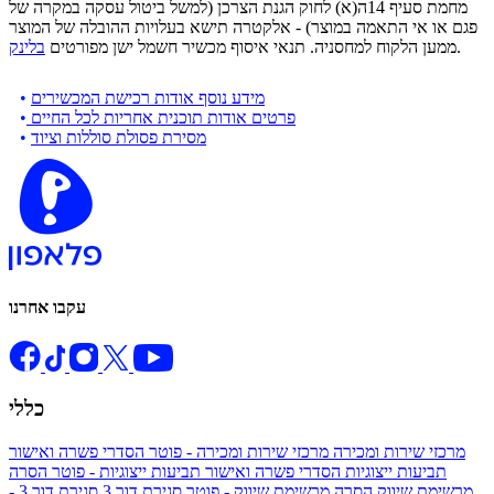
מחמת סעיף 14ה(א) לחוק הגנת הצרכן (למשל ביטול עסקה במקרה של
פגם או אי התאמה במוצר) - אלקטרה תישא בעלויות ההובלה של המוצר
.
ממען הלקוח למחסניה. תנאי איסוף מכשיר חשמל ישן מפורטים
בלינק
מידע נוסף אודות רכישת המכשירים
•
פרטים אודות תוכנית אחריות לכל החיים
•
מסירת פסולת סוללות וציוד
•
עקבו אחרנו
כללי
מרכזי שירות ומכירה
מרכזי שירות ומכירה - פוטר
הסדרי פשרה ואישור
תביעות ייצוגיות
הסדרי פשרה ואישור תביעות ייצוגיות - פוטר
הסרה
מרשימת שיווק
הסרה מרשימת שיווק - פוטר
סגירת דור 3
סגירת דור 3 -