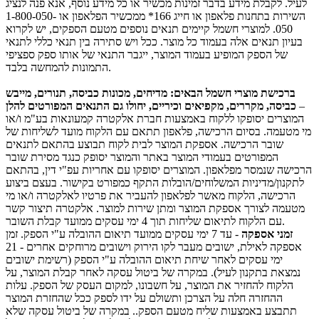
לעיל. לקבלת מידע בדבר זמינות מכשיר או כל מידע נוסף, אנא פנה לנציג
השירות בתחנות פלאפון או חייג 166* ממכשיר הפלאפון או 1-800-050-
050. למוצרי חשמל קיימים תנאים נוספים מטעם הספקים, יש לקרוא
בעיון תנאים אלה בעמוד כל מוצר. ככל ויש סתירה בין תנאי כללי לתנאי
של הספק המופיע בעמוד המוצר, ייגבר התנאי של אותו ספק ספציפי
התמונות להמחשה בלבד.
ברכישת מוצרי חשמל הבאים: מדיחים, מכונות כביסה, תנורים, מייבש
–
כביסה, מקררים, מקפיאים וכיריים, יחולו גם התנאים המפורטים להלן
המוצרים יסופקו ללקוח באמצעות חברת אלקטרה קמעונאות בע"מ ו/או
מי מטעמה. בסיום הרכישה, פלאפון תתאם עם הלקוח מועד לשליחות של
שובר הרכישה. אספקת המוצר לבית לקוח תבוצע בהתאם לתנאים
המפורטים בעמודי המוצר באתר והמוצר יסופק כנגד מסירת שובר
הרכישה שנמסר מפלאפון. המוצרים יסופקו עם אחריות עפ"י דין, בהתאם
לתקנון/מדיניות המשלוחים/הובלות התקף כמפורט בקישור. בעצם ביצוע
הרכישה, הלקוח מאשר לפלאפון להעביר את פרטיו לאלקטרה ו/או מי
מטעמה לצורך אספקת המוצר ומתן שירות למוצר. אלקטרה תיצור קשר
עם הלקוח לתיאום שליחות תוך 4 ימי עסקים ממועד קבלת השובר.
זמני אספקה
- עד 7 ימי עסקים ממועד תיאום ההובלה ע"י הספק. זמן
אספקה לאילת, ישובים מעבר לקו הירוק וישובים מרוחקים אחרים - 21
ימי עסקים לאחר שיחת תיאום ההובלה ע"י הספק (רשימת ישובים
נמצאת בתקנון לעיל). במקרה של ביטול עסקה לאחר קבלת המוצר, על
הלקוח להחזיר את המוצר, על חשבונו, למקום העסק של הספק. עלות
ההחזרה חלה על הצרכן ותשולם על ידו לספק ככל שהחזרת המוצר
תתבצע באמצעות שליח מטעם הספק.. במקרה של ביטול עסקה שלא