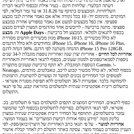
זאת, פלאפון אינה מתחייבת לשלוח הודעות כאמור והדבר נתון לשיקול
דעתה הבלעדי. שליחות חינם - בעיר אילת ובכפוף לתנאי חברת
השליחויות. המבצעים בתוקף עד 31.8.26 או עד גמר המלאי, לפי
המוקדם. מינימום יח'- 10 בכל נקודה אלא אם נאמר אחרת לגבי מבצע
ספציפי. אין כפל מבצעים למעט אם נאמר במפורש אחרת במבצע
ספציפי. מתנה ברכישה - לרוכשים אחד מהדגמים המצוין לצידם מבצע
- בכפוף לתנאים ולמלאי. המבצע חל ברכישת
מבצע Apple Days
זה.
מגוון מכשירים חדשים מסדרת iPhone 16\15. לא כולל מכשירים
מחודשים ולא כולל הדגמים: iPhone 15, iPhone 16, iPhone 16 Plus.
ההנחה משתנה לפי הדגם. 50% הנחה לדגם iPhone 15 Pro 128GB.
אחריות לכל החיים
- אחריות יצרן שנה ואחריות נוספת מוגבלת ל-34 שנים
נוספות לסמארטפונים ולמגוון שעונים, בכפוף לתנאי האחריות והאחריות
הנוספת המוגבלת. לא תקף ברכישת שעונים מתוצרת Garmin. ו-
Neatogo. בכפוף למלאי, לא כולל מכשיר קבוע לרכב, טאבלטים, מודמים,
לפטופים וכו' המחירים נכונים למועד זה ועשויים להשתנות. התמונות
להמחשה בלבד. אפשרות ל-36 תשלומים ללא תפיסת מסגרת אשראי -
בתשלום ריבית אפקטיבית שנתית ולמשלמים בהוראת קבע, על פי תנאי
התשלום.
כפוף לתנאים. המחירים המוצגים תקפים למשלמים בעד 6 תשלומים, בכ.
אשראי, לפי תנאי התשלום. בפריסת לתשלומים (בכפוף לכך שהמוצר
נמכר בתשלומים), תתווסף על המחיר ריבית אפקטיבית שנתית כמצוין
בלינק מטה "מידע נוסף אודות רכישת המוצרים" או בעמוד המוצר.
אחריות למוצר
- על פי תנאי כתב האחריות של היצרן/יבואן/ספק- לפי
העניין כמפורט בעמוד מוצר. עסקה באתר תושלם רק לאחר קבלת אישור