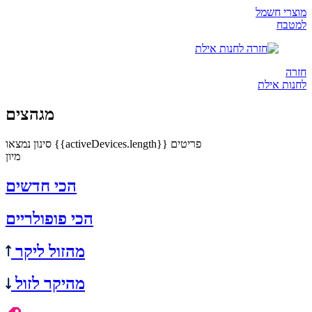
מוצרי חשמל
למטבח
חזרה
לחנות אילת
מגהצים
נמצאו {{activeDevices.length}} פריטים
סינון
מיון
הכי חדשים
הכי פופולריים
מהזול ליקר
מהיקר לזול