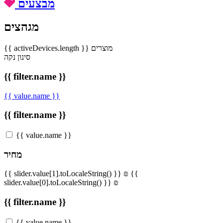
מבצעים
מגהצים
{{ activeDevices.length }} מוצרים
סינון
נקה
{{ filter.name }}
{{ value.name }}
{{ filter.name }}
{{ value.name }}
מחיר
{{ slider.value[1].toLocaleString() }} ₪
{{
slider.value[0].toLocaleString() }} ₪
{{ filter.name }}
{{ value.name }}