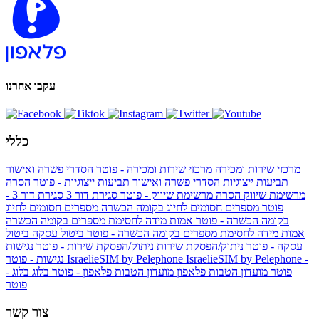
עקבו אחרנו
כללי
מרכזי שירות ומכירה
מרכזי שירות ומכירה - פוטר
הסדרי פשרה ואישור
תביעות ייצוגיות
הסדרי פשרה ואישור תביעות ייצוגיות - פוטר
הסרה
מרשימת שיווק
הסרה מרשימת שיווק - פוטר
סגירת דור 3
סגירת דור 3 -
פוטר
מספרים חסומים לחיוג בקומה הכשרה
מספרים חסומים לחיוג
בקומה הכשרה - פוטר
אמות מידה לחסימת מספרים בקומה הכשרה
אמות מידה לחסימת מספרים בקומה הכשרה - פוטר
ביטול עסקה
ביטול
עסקה - פוטר
ניתוק/הפסקת שירות
ניתוק/הפסקת שירות - פוטר
נגישות
IsraelieSIM by Pelephone -
IsraelieSIM by Pelephone
נגישות - פוטר
פוטר
מועדון הטבות פלאפון
מועדון הטבות פלאפון - פוטר
בלוג
בלוג -
פוטר
צור קשר