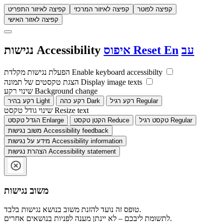
קפיצה לפוטר
קפיצה לאיזור המרכזי
קפיצה לאיזור התפריט
קפיצה לאזור האישי
עב
En
Reset
איפוס
Accessibility
נגישות
Enable keyboard accessibilty
הפעלת נגישות מקלדת
Display image texts
הצגת טקסטים של תמונה
Background change
שינוי רקע
Regular
רקע רגיל
Dark
רקע כהה
Light
רקע בהיר
Resize text
שינוי גודל טקסט
Regular
טקסט רגיל
Reduce
הקטן טקסט
Enlarge
הגדל טקסט
Accessibility feedback
משוב נגישות
Accessibility information
מידע על נגישות
Accessibility statement
הצהרת נגישות
משוב נגישות
טופס זה נועד להזנת משוב בנושא נגישות בלבד.
לתשומת ליבכם – לא יינתן מענה לפניות בנושאים אחרים.