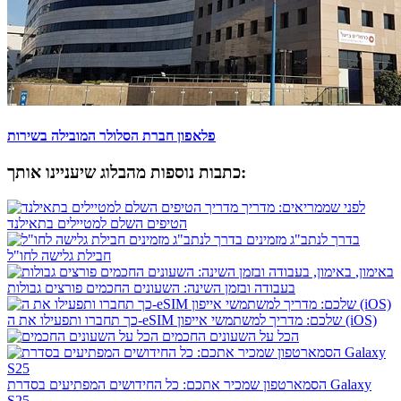
​פלאפון חברת הסלולר המובילה בשירות
כתבות נוספות מהבלוג שיעניינו אותך:
לפני שממריאים: מדריך
הטיפים השלם למטיילים בתאילנד
בדרך לנתב"ג מזמינים
חבילת גלישה לחו"ל
באימון,
בעבודה ובזמן השינה: השעונים החכמים פורצים גבולות
כך תחברו ותפעילו את ה-eSIM שלכם: מדריך למשתמשי אייפון (iOS)
הכל על השעונים החכמים
הסמארטפון שמכיר אתכם: כל החידושים המפתיעים בסדרת Galaxy
S25