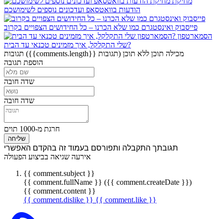
מחיקת
הודעות בוואטסאפ ועדכונים נוספים לשימושכם
פייסבוק ואינסטגרם כמו שלא הכרנו – כל החידושים הצפויים בקרוב
הסמארטפון
שלי התקלקל, איך מזמינים טכנאי עד הבית?
מכילה תוכן
ללא תוכן
({{comments.length}} תגובות)
תגובות
הוספת תגובה
שדה חובה
שדה חובה
חרגת מ-1000 תוים
שליחה
תגובתך התקבלה ותפורסם בעמוד זה בהקדם האפשרי
אירעה שגיאה בביצוע הפעולה
{{ comment.subject }}
{{ comment.fullName }} ({{ comment.createDate }})
{{ comment.content }}
{{ comment.dislike }}
{{ comment.like }}