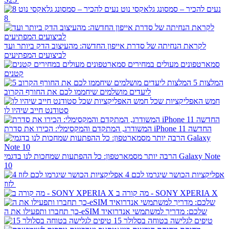
נעים להכיר – סמסונג גלאקסי נוט
8
לקראת הנחיתה של סדרת אייפון החדשה: מהעיצוב הדק ביותר ועד
לביצועים המפתיעים
סמארטפונים מעולים במחירים
קטנים
5 המלצות
ליעדים מושלמים שיחממו לכם את החורף הקרוב
חמש האפליקציות שכל
סטודנט חייב שיהיו לו
המשודרג, המתקדם והמקסימלי: הכירו את סדרת iPhone 11 החדשה
הרבה יותר מסמארטפון: כל ההפתעות שמחכות לנו בדגמי Galaxy Note
10
4 אפליקציות הכושר שיגרמו לכם
לזוז
מה קורה ב - SONY XPERIA X
כך תחברו ותפעילו את ה-eSIM שלכם: מדריך למשתמשי אנדרואיד
15 טיפים לגלישה בטוחה בסלולר