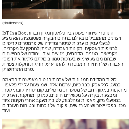
(shutterstock)
הינו פרי שיתוף פעולה בין פלאפון ומגוון חברות
IoT In a Box
ויצרנים מהמובילים בעולם בתחום הבקרה ואוטומציה. הוא מציע
לבעלי עסקים ערכות לניטור ומדידה של פרמטרים קריטיים
לרציפות העסקית ותקינות העבודה, שניתן להתקין על מקררים,
מקפיאים, מזגנים, מדחסים, מנועים ועוד. ייחודם של החיישנים
שבהם מבוצע שימוש בערכות טמון ביכולתם ללמוד את דפוסי
העבודה של היחידה המנוטרת ולהתריע על חריגות ותקלות צפויות
.
טרם התרחשותן
יכולות המדידה המגוונות של ערכות הניטור מאפשרות התאמה
כמעט לכל עסק. כבר כיום, ערכות אלה, שמוצעות על ידי פלאפון,
מותקנות במגוון רחב של מסעדות, מרכולים, קונדיטוריות ובתי קפה,
ומבצעות בקרה על מכשירים חיוניים. כמו כן, מותקנות הערכות
במפעלי מזון, מאפיות ומחלבות, לטובת מעקב אחרי תקינות ציוד
מכני בפסי ייצור ושינוע רגישים, פיקוח על נוכחות ובטיחות העובדים
.
ועוד