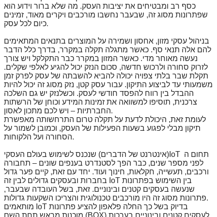
כסף רב ומבטיחים את יציבות העסק. מה שלא ברור וידוע הוא
שפתרונות מסוג זה, שבעבר נחשבו מורכבים ויקרים מאוד, זמינים
.
כיום לכל עסק
בניהול עסקי מזון, אחסון ושמירה על המוצרים בתנאים המתאימים
להם אלה תנאי סף. כאשר מתגלה תקלה במקרר, בדרך כלל הדבר
נעשה מאוחר מדי. כאשר המזון במקרר כבר התקלקל ויש צורך
לזרוק סחורה ולרכוש חדשה, סכום הנזק יכול להגיע לאלפי שקלים.
תקלת שבר בלתי צפויה יכולה להביא להשבתה של עסק לפרק זמן
משמעותי עד לביצוע התיקון. עבור עסק קטן, נזק מסוג זה יכול להיות
ההבדל בין רווח להפסד חודשי לעסק. וכשלנזק יש גם השלכה
צרכנית, תוסיפו למשוואה את זמינות המידע וכוחן של הרשתות
.
החברתיות – ויש לכם מתכון לאסון
לעומת זאת, היכולת לדעת על תקלה טרום התרחשותה מאפשרת
תיקון מבלי לפגוע בשעות הפעילות של העסק, וכמובן לשמור על
.
הסחורה ועל הלקוחות
תחום ה
IoT
(אינטרנט של הדברים) שנכנס לשימוש בעולם העסקי
לפני מספר שנים, כבר הפך לסטנדרט בענפים שונים – תחבורה
ורכבים, תעשייה, חקלאות, חינוך ועוד. יחד עם זאת, קיים פער גדול
בין השימוש בפתרונות
IoT
בחברות ובעסקים גדולים לבין זה
שנעשה בעסקים קטנים ובינוניים. זאת, בשל העובדה שבעבר,
.
פתרונות מסוג זה היו מורכבים טכנולוגית והצריכו השקעות גדולות
בדיוק בשל כך החלה פלאפון להציע פתרונות
IoT
מותאמים
לעסקים קטנים ובינוניים בערכות (
BOX
) מוכנות מראש תחת השם