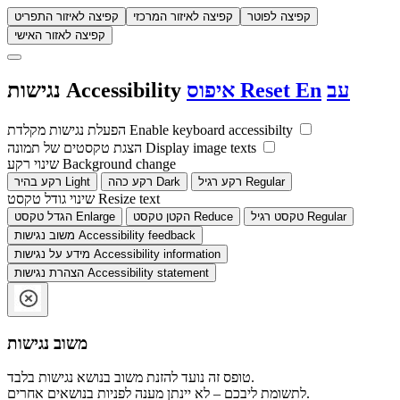
קפיצה לפוטר
קפיצה לאיזור המרכזי
קפיצה לאיזור התפריט
קפיצה לאזור האישי
עב
En
Reset
איפוס
Accessibility
נגישות
Enable keyboard accessibilty
הפעלת נגישות מקלדת
Display image texts
הצגת טקסטים של תמונה
Background change
שינוי רקע
Regular
רקע רגיל
Dark
רקע כהה
Light
רקע בהיר
Resize text
שינוי גודל טקסט
Regular
טקסט רגיל
Reduce
הקטן טקסט
Enlarge
הגדל טקסט
Accessibility feedback
משוב נגישות
Accessibility information
מידע על נגישות
Accessibility statement
הצהרת נגישות
משוב נגישות
טופס זה נועד להזנת משוב בנושא נגישות בלבד.
לתשומת ליבכם – לא יינתן מענה לפניות בנושאים אחרים.