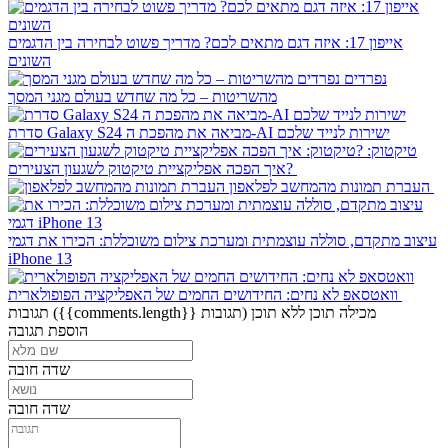
אייפון 17: איזה דגם מתאים לכם? מדריך פשוט לבחירה בין הדגמים
השונים
נפרדים
מהשריטות – כל מה שחדש בעולם מגני המסך
סדרת Galaxy S24 מביאה את מהפכת ה-AI ישירות לנייד שלכם
טיקטוק:
איך הפכה אפליקציית טיקטוק לשגעון הצעירים?
העברת תמונות מהמחשב לפלאפון
עיצוב מתקדם, סוללה עוצמתית ומערכת צילום משוכללת: הכירו את דגמי
iPhone 13
וואטסאפ לא נחים: החידושים החמים של האפליקציה הפופולארית
מכילה תוכן
ללא תוכן
({{comments.length}} תגובות)
תגובות
הוספת תגובה
שדה חובה
שדה חובה