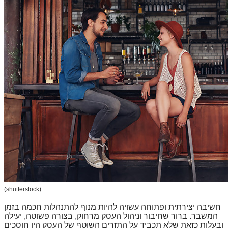
(shutterstock)
חשיבה יצירתית ופתוחה עשויה להיות מנוף להתנהלות חכמה בזמן
המשבר. ברור שחיבור וניהול העסק מרחוק, בצורה פשוטה, יעילה
ובעלות כזאת שלא תכביד על התזרים השוטף של העסק היו חוסכים