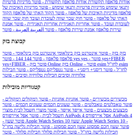
אודות פלאפון תקשורת
אודות פלאפון תקשורת - פוטר
מדיניות פרטיות
ותנאי שימוש
מדיניות פרטיות ותנאי שימוש - פוטר
מדיניות האיכות של
פלאפון
מדיניות האיכות של פלאפון - פוטר
הקוד האתי של פלאפון
הקוד
האתי של פלאפון - פוטר
חוק שכר שווה לעובדת ועובד
חוק שכר שווה
לעובדת ועובד - פוטר
אחריות תאגידית
אחריות תאגידית - פוטר
אמנת
שירות פלאפון
אמנת שירות פלאפון - פוטר
العربية
العربية - פוטר
קבוצת בזק
בזק
בזק - פוטר
אינטרנט בזק בינלאומי
אינטרנט בזק בינלאומי - פוטר
yes+FIBER
yes - פוטר
yes
144 - פוטר
פלאפון
פלאפון - פוטר
144
esim
esim לחו"ל
בזק Online - פוטר
בזק Online
yes+FIBER - פוטר
לחו"ל - פוטר
דיסני+
דיסני+ - פוטר
נטפליקס
נטפליקס - פוטר
חבילות
טלוויזיה וסיבים
חבילות טלוויזיה וסיבים - פוטר
קטגוריות מובילות
מכשירים
מכשירים - פוטר
אוזניות
אוזניות - פוטר
רמקולים
רמקולים -
פוטר
טאבלטים
טאבלטים - פוטר
שעונים חכמים
שעונים חכמים - פוטר
מבצעים
מבצעים - פוטר
אייפד
אייפד - פוטר
מוצרי חשמל לבית
מוצרי
אפל איירפודס AirPods 4
אפל איירפודס AirPods 4
חשמל לבית - פוטר
שעון Apple Watch Series 10 -
שעון Apple Watch Series 10
- פוטר
פוטר
שעון חכם סמסונג
שעון חכם סמסונג - פוטר
חבילות גלישה בחו"ל
חבילות גלישה בחו"ל - פוטר
חבילות סלולר
חבילות סלולר - פוטר