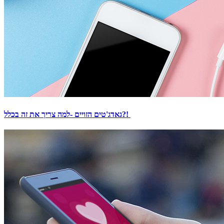
גאדג'טים הזויים -למה צריך את זה בכלל?!