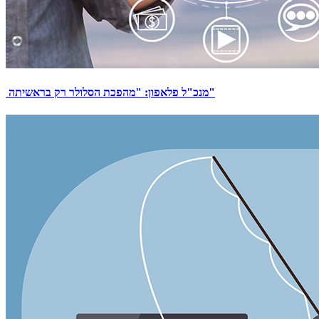
מנכ"ל פלאפון: "מהפכת הסלולר רק בראשיתה"