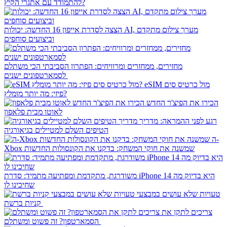
להתמודד עם אתגרי הקיץ?
הצצה לסדרת אייפון 16 החדשה: יכולות AI, מערך צילום מתקדם
וביצועים סוחפים
מחזירים, ממחזרים ומרוויחים: הפתרון הסביבתי הכי משתלם
לסמארטפונים ישנים
eSIM מול כרטיס סים
פיזי: מה יותר מומלץ?
הכירו את הפיצ'ר החדש
לאוטו מבית פלאפון
רגע לפני ההמראה: מדריך
הטיפים השלם למטיילים בגיאורגיה
ה-
Xbox שמשנה את חוקי המשחק: בדקנו את הקונסולות החדשות
משודרגת, מתקדמת ומפתיעה מתמיד: סדרת iPhone 14 היא בדיוק מה
שחיכינו לו
טעויות שלא עושים במבצעי
קניות ברשת
צריכים לתקן את
הסמארטפון? זה פשוט ומשתלם