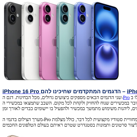
iPh
– הדגמים המתקדמים שחיכינו להם
iPhone 16 Pro
Pro
שני הדגמים הבאים מספקים ביצועים גדולים, מכל הבחינות. דגם ה-
מערך הצילום בדגמי ה-Pro מציע לא פחות מחוויית סטודיו מקצועית לכל דבר, כולל מצלמת Fusion חדשה ואולטרה רחבה באיכות 48 מגה פיקסלים, לצד מצלמת Telephoto 5x. במילים אחרות, תוכלו לקבל צילום ברזולוציה