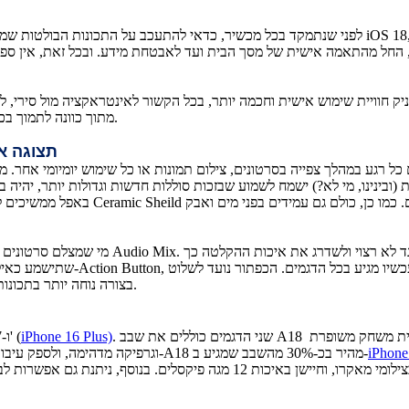
לפני שנתמקד בכל מכשיר, כדאי להתעכב על התכונות הבולטות שמאפיינות את הסדרה. ארבעת הדגמים
, החל מהתאמה אישית של מסך הבית ועד לאבטחת מידע. ובכל זאת, אין ספ
יועדות להעניק חוויית שימוש אישית וחכמה יותר, בכל הקשור לאינטראקציה מול ס
Intelligence, מתוך כוונה לתמוך בכל תכונות הבינה המלאכותית שצפויות להגיע בהדרגה בהמשך.
תצוגה או
באפל ממשיכים לשים דגש גם על נושא העמ
מי שמצלם סרטונים באייפון, יוכל ליהנות מד
שתישמע כאילו הוקלטה באופן מקצו
בצורה נוחה יותר בתכונות שונות של המכשיר, כולל המצלמה, בלי להידרש לשחרר אותו ממצב נעילה.
. שני הדגמים כוללים את שבב A18 המתקדם, שנועד לתמוך בביצועים מקצועיים של המכשיר, להציע חוויית משחק משופרת
iPhone 16 Plus)
) ו-6.7 אינץ' (
iPhone
וגרפיקה מדהימה, ולספק עיבוד משימות מהיר במיוחד. במסגרת אירוע ההשקה של אפל ציינו בחברה כי ה-A18 מהיר בכ-30% מהשבב שמגיע ב-
בזכות מצלמה ראשית רחבה במיוחד באיכות 48 מגה פיקסלים, שתומכת בצילומי מאק