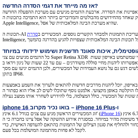
אז מה מייחד את דגמי הסדרה החדשה?
 מגיעים עם מערכת ההפעלה החדשה iOS 18, שעלתה לכותרות לא מעט בחודשים האחרונים. iOS 18 מספקת מבחר
ק שאחד מהחידושים מהבולטים והמדוברים ביותר הוא התמיכה בתכונות ה-
Apple Intelligence, שהיא מערכת הבינה המלאכותית של אפל.
ירי, לעריכת התמונות ולמבחר הקשרים נוספים. המכשירים ב
פטימלית, איכות סאונד חדשנית ושימוש ידידותי במיוחד
כל הדגמים מגיעים עם צגי Super Retina XDR שמיועדים להציג צבעים מדויקים וחדות אופטימלית, כדי שתוכלו למקסם כל רגע במהלך צפייה בסרטונים, צילום תמונות או כל שימוש יומיומי אחר. מי שמשתמש באייפון שעות
ידות של המכשירים, ולכן הדגמים יגיעו עם מסך Ceramic Sheild מהדור האחרון, שנחשב לחזק פי שניים מזכוכיות טלפונים חכמים אחרים. כמו כן, כולם גם עמידים בפני מים ואבק
בתקן IP68.
רכים חדשות להתאים ולערוך את השמע באמצעות Audio Mix. עם יכולת לבודד רעשי רקע, להתמקד בקול של הדובר, להפחית סאונד לא רצוי ולשדרג את איכות ההקלטה כך
עי. אלמנט נוסף שתוכלו לשים לב אליו הוא כפתור ה-Action Button, שאמנם הצטרף בסדרה הקודמת אך היה שמור רק לדגמי הפרו ואילו עכשיו מגיע בכל הדגמים. הכפתור נועד לשלוט
ו-
iPhone 16 Plus
– בואו נכיר מקרוב
iphone 16
iPhone 16
זוג המכשירים הראשון מגיע עם צגים בגודל 6.1 אינץ' (
רו, וחיישן באיכות 12 מגה פיקסלים. בנוסף, ניתנת גם אפשרות לבחור ולהחליף את סגנון הצילום של התמונות בהתאם להעדפה האישית, כדי
לקבל לא פחות מהתמונה המושלמת בכל פעם.