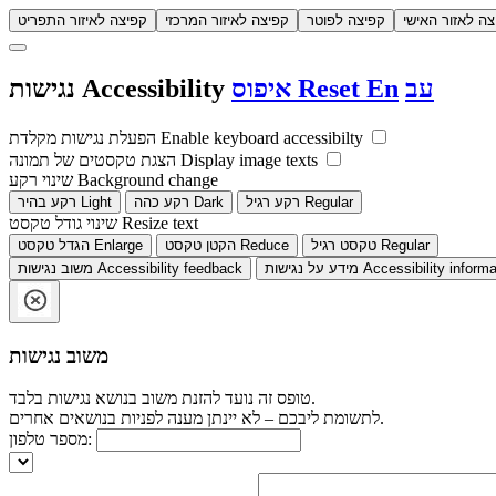
צה לאזור האישי
קפיצה לפוטר
קפיצה לאיזור המרכזי
קפיצה לאיזור התפריט
עב
En
Reset
איפוס
Accessibility
נגישות
Enable keyboard accessibilty
הפעלת נגישות מקלדת
Display image texts
הצגת טקסטים של תמונה
Background change
שינוי רקע
Regular
רקע רגיל
Dark
רקע כהה
Light
רקע בהיר
Resize text
שינוי גודל טקסט
Regular
טקסט רגיל
Reduce
הקטן טקסט
Enlarge
הגדל טקסט
Accessibility informa
מידע על נגישות
Accessibility feedback
משוב נגישות
משוב נגישות
טופס זה נועד להזנת משוב בנושא נגישות בלבד.
לתשומת ליבכם – לא יינתן מענה לפניות בנושאים אחרים.
מספר טלפון: