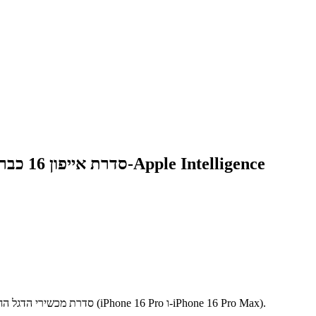
סדרת אייפון 16 כבר כאן! וזו ההזדמנות להכיר את היכולות, הביצועים והשדרוגים של המכשירים הראשונים שהותאמו ל-Apple Intelligence
סדרת מכשירי הדגל החדשה מבית אפל הגיעה אלינו. בדומה לסדרות קודמות, אפל ממשיכה במסורת ומציעה גם הפעם לא פחות מארבעה דגמים מתקדמים, כולל שני דגמי פרו (iPhone 16 Pro ו-iPhone 16 Pro Max).