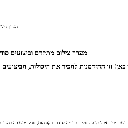
הצצה לסדרת אייפון 16 החדשה: יכולות AI, מערך צילום מתקדם וביצועים