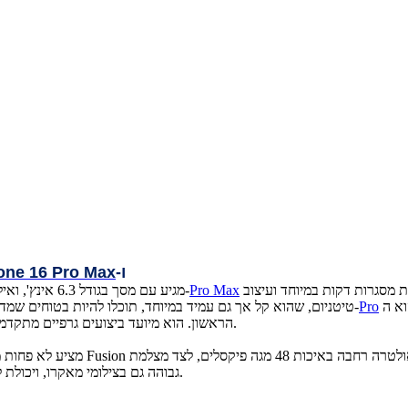
ו-
one 16 Pro Max
מדובר ב-6.9 אינץ' – שהוא מסך האייפון הגדול ביותר שיוצר עד היום. בזכות מסגרות דקות במיוחד ועיצוב
Pro Max
מגיע עם מסך בגודל 6.3 אינץ', ואילו ב-
הוא ה-A18 Pro, שהוא גרסה מתקדמת וחזקה יותר של השבב בזוג הדגמים
Pro
טיטניום, שהוא קל אך גם עמיד במיוחד, תוכלו להיות בטוחים שמדובר במכשירים שנוח להחזיק ולקחת לכל מקום. השבב שתמצאו במכשירי ה-
הראשון. הוא מיועד ביצועים גרפיים מתקדמים, ליהנות משימוש מתמשך במכשיר ולהפעיל בו יישומים כבדים לאורך זמן.
גבוהה גם בצילומי מאקרו, ויכולת ליצור סרטונים ותמונות בסטנדרט שטרם ראיתם בעולם הטלפונים החכמים.