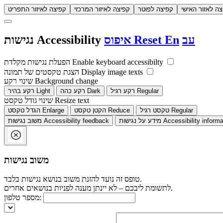
צה לאזור האישי
קפיצה לפוטר
קפיצה לאיזור המרכזי
קפיצה לאיזור התפריט
עב
En
Reset
איפוס
Accessibility
נגישות
Enable keyboard accessibilty
הפעלת נגישות מקלדת
Display image texts
הצגת טקסטים של תמונה
Background change
שינוי רקע
Regular
רקע רגיל
Dark
רקע כהה
Light
רקע בהיר
Resize text
שינוי גודל טקסט
Regular
טקסט רגיל
Reduce
הקטן טקסט
Enlarge
הגדל טקסט
Accessibility informa
מידע על נגישות
Accessibility feedback
משוב נגישות
משוב נגישות
טופס זה נועד להזנת משוב בנושא נגישות בלבד.
לתשומת ליבכם – לא יינתן מענה לפניות בנושאים אחרים.
מספר טלפון: