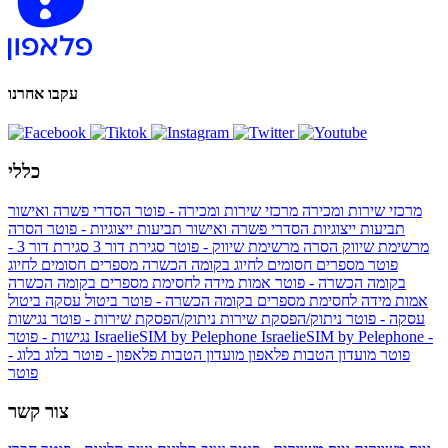
עקבו אחרנו
כללי
מרכזי שירות ומכירה
מרכזי שירות ומכירה - פוטר
הסדרי פשרה ואישור
תביעות ייצוגיות
הסדרי פשרה ואישור תביעות ייצוגיות - פוטר
הסרה
מרשימת שיווק
הסרה מרשימת שיווק - פוטר
סגירת דור 3
סגירת דור 3 -
פוטר
מספרים חסומים לחיוג בקומה הכשרה
מספרים חסומים לחיוג
בקומה הכשרה - פוטר
אמות מידה לחסימת מספרים בקומה הכשרה
אמות מידה לחסימת מספרים בקומה הכשרה - פוטר
ביטול עסקה
ביטול
עסקה - פוטר
ניתוק/הפסקת שירות
ניתוק/הפסקת שירות - פוטר
נגישות
IsraelieSIM by Pelephone -
IsraelieSIM by Pelephone
נגישות - פוטר
פוטר
מועדון הטבות פלאפון
מועדון הטבות פלאפון - פוטר
בלוג
בלוג -
פוטר
צור קשר