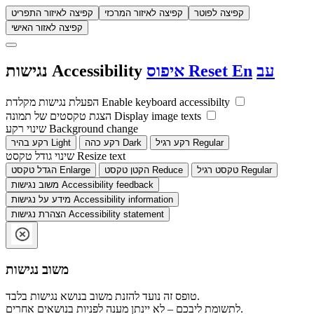
קפיצה לפוטר
קפיצה לאיזור המרכזי
קפיצה לאיזור התפריט
קפיצה לאזור האישי
עב
En
Reset
איפוס
Accessibility
נגישות
Enable keyboard accessibilty
הפעלת נגישות מקלדת
Display image texts
הצגת טקסטים של תמונה
Background change
שינוי רקע
Regular
רקע רגיל
Dark
רקע כהה
Light
רקע בהיר
Resize text
שינוי גודל טקסט
Regular
טקסט רגיל
Reduce
הקטן טקסט
Enlarge
הגדל טקסט
Accessibility feedback
משוב נגישות
Accessibility information
מידע על נגישות
Accessibility statement
הצהרת נגישות
משוב נגישות
טופס זה נועד להזנת משוב בנושא נגישות בלבד.
לתשומת ליבכם – לא יינתן מענה לפניות בנושאים אחרים.