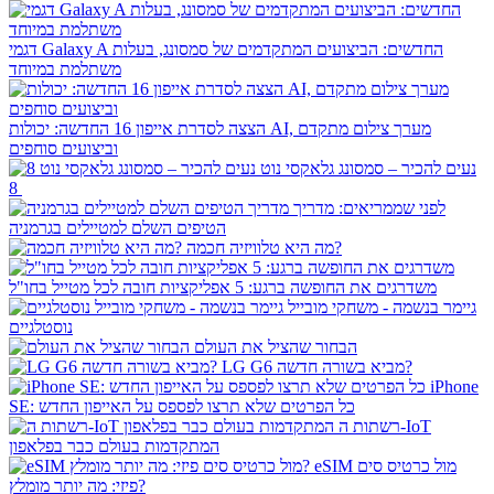
דגמי Galaxy A החדשים: הביצועים המתקדמים של סמסונג, בעלות
משתלמת במיוחד
הצצה לסדרת אייפון 16 החדשה: יכולות AI, מערך צילום מתקדם
וביצועים סוחפים
נעים להכיר – סמסונג גלאקסי נוט
8
לפני שממריאים: מדריך
הטיפים השלם למטיילים בגרמניה
מה היא טלוויזיה חכמה?
משדרגים את החופשה ברגע: 5 אפליקציות חובה לכל מטייל בחו"ל
גיימר בנשמה - משחקי מובייל
נוסטלגיים
הבחור שהציל את העולם
LG G6 מביא בשורה חדשה?
iPhone
SE: כל הפרטים שלא תרצו לפספס על האייפון החדש
רשתות ה-IoT
המתקדמות בעולם כבר בפלאפון
eSIM מול כרטיס סים
פיזי: מה יותר מומלץ?