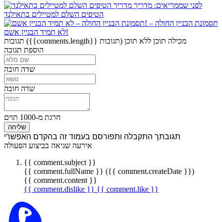
לפני שממריאים: מדריך
הטיפים השלם למטיילים בתאילנד
תסמונת הבניין החולה –
לא תמיד הבניין אשם!
מכילה תוכן
ללא תוכן
({{comments.length}} תגובות)
תגובות
הוספת תגובה
שדה חובה
שדה חובה
חרגת מ-1000 תוים
שליחה
תגובתך התקבלה ותפורסם בעמוד זה בהקדם האפשרי
אירעה שגיאה בביצוע הפעולה
{{ comment.subject }}
{{ comment.fullName }} ({{ comment.createDate }})
{{ comment.content }}
{{ comment.dislike }}
{{ comment.like }}