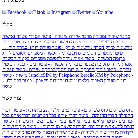
עקבו אחרנו
כללי
מרכזי שירות ומכירה
מרכזי שירות ומכירה - פוטר
הסדרי פשרה ואישור
תביעות ייצוגיות
הסדרי פשרה ואישור תביעות ייצוגיות - פוטר
הסרה
מרשימת שיווק
הסרה מרשימת שיווק - פוטר
סגירת דור 3
סגירת דור 3 -
פוטר
מספרים חסומים לחיוג בקומה הכשרה
מספרים חסומים לחיוג
בקומה הכשרה - פוטר
אמות מידה לחסימת מספרים בקומה הכשרה
אמות מידה לחסימת מספרים בקומה הכשרה - פוטר
ביטול עסקה
ביטול
עסקה - פוטר
ניתוק/הפסקת שירות
ניתוק/הפסקת שירות - פוטר
נגישות
IsraelieSIM by Pelephone -
IsraelieSIM by Pelephone
נגישות - פוטר
פוטר
מועדון הטבות פלאפון
מועדון הטבות פלאפון - פוטר
בלוג
בלוג -
פוטר
צור קשר
גיוס משווקים
גיוס משווקים - פוטר
נציב תלונות
נציב תלונות - פוטר
חברי
ההנהלה
חברי ההנהלה - פוטר
דברו איתנו בכל הערוצים
דברו איתנו בכל
הערוצים - פוטר
פלאפון בעיר
פלאפון בעיר - פוטר
משרות
משרות - פוטר
רוצים להשאר מעודכנים?
רוצים להשאר מעודכנים? - פוטר
מוקדי שירות
לקוחות
מוקדי שירות לקוחות - פוטר
שירות הזמנת שיחה מהמוקד
שירות
הזמנת שיחה מהמוקד - פוטר
מוקדי שירות- איתור וזימון תור
מוקדי