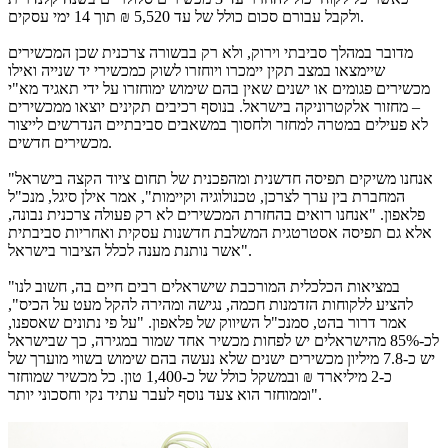
ולקבל עבורם סכום כולל של עד 5,520 ₪ תוך 14 ימי עסקים.
מדובר במהלך סביבתי וירוק, ולא רק בבשורה צרכנית שכן המכשירים
שיימצאו במצב תקין יימכרו ויוחזרו לשוק כמכשירי יד שנייה ואילו
מכשירים פגומים או ישנים שאין בהם שימוש ימוחזרו על ידי תאגיד מא"י
– מחזור אלקטרוניקה בישראל. בנוסף רכיבים תקינים יוצאו ממכשירים
לא פעילים במטרה למחזר ולחסוך במשאבים סביבתיים הנדרשים לייצור
מכשירים חדשים.
"אנחנו משיקים תפיסה חדשנית ומהפכנית של תחום ציוד הקצה בישראל
המחברת בין ערך לצרכן, טכנולוגיה וקיימות", אמר אילן סיגל, מנכ"ל
פלאפון. "אנחנו רואים בהחזרת המכשירים לא רק פעולה צרכנית נבונה,
אלא גם תפיסה אסטרטגית המשלבת חדשנות עסקית ואחריות סביבתית
אשר נותנת מענה לכלל הציבור בישראל".
"במציאות הכלכלית המורכבת שישראלים רבים חיים בה, חשוב לנו
להציע ללקוחות הזדמנות חכמה, נגישה ומהירה להקל מעט על הכיס",
אמר דרור בהט, סמנכ"ל השיווק של פלאפון. "על פי נתונים שאספנו,
לכ-85% מהישראלים יש לפחות מכשיר אחד שמור במגירה, כך שבישראל
יש כ-7.8 מיליון מכשירים ישנים שלא נעשה בהם שימוש בשווי מוערך של
כ-2 מיליארד ₪ ובמשקל כולל של כ-1,400 טון. כל מכשיר שמוחזר
וממוחזר הוא צעד נוסף לעבר עתיד נקי וחסכוני יותר".