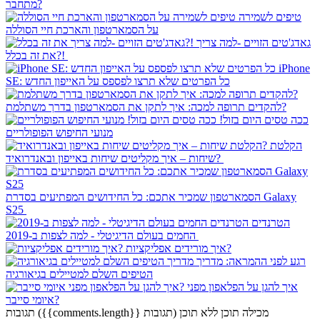
מתחבר?
טיפים לשמירה
על הסמארטפון והארכת חיי הסוללה
גאדג'טים הזויים -למה צריך
את זה בכלל?!
iPhone
SE: כל הפרטים שלא תרצו לפספס על האייפון החדש
להקדים תרופה למכה: איך לתקן את הסמארטפון בדרך משתלמת?
ככה טסים היום בזול!
מנועי החיפוש הפופולריים
הקלטת
שיחות – איך מקליטים שיחות באייפון ובאנדרואיד?
הסמארטפון שמכיר אתכם: כל החידושים המפתיעים בסדרת Galaxy
S25
הטרנדים
החמים בעולם הדיגיטלי - למה לצפות ב-2019
איך מורידים אפליקציות?
רגע לפני ההמראה: מדריך
הטיפים השלם למטיילים בגיאורגיה
איך להגן על הפלאפון מפני
איומי סייבר?
מכילה תוכן
ללא תוכן
({{comments.length}} תגובות)
תגובות