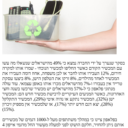
בסקר שנערך על ידי החברה נמצא כי 49% מהישראלים שנשאלו מה עשו
עם המכשיר הקודם כאשר החליפו למכשיר הנוכחי - שמרו אותו למקרה
חירום, 12% העבירו אותו לחבר או לבן משפחה, אחוז דומה העבירו את
המכשיר לאחד מהילדים, 8% זרקו את הטלפון הישן, 8% ביצעו עסקת
טרייד אין בעבורו ו-7% מהישראלים מכרו אותו באופן עצמאי. עוד עולה
מנתוני פלאפון כי ל-57% מהישראלים יש מכשיר שרכשו בשנה וחצי
האחרונות, כאשר המניעים העיקריים לרכישת מכשיר חדש הם: המכשיר
ישן (32%), המכשיר נתקע או נהיה איטי (29%), המכשיר התקלקל
(28%), יצא דגם חדש יותר (17%), או שלמכשיר אין מספיק זיכרון
(15%).
בפלאפון ציינו כי במהלך משתתפים מעל ל-1000 דגמים של מכשירים
אותם ניתן להחזיר, חלקם הושקו לפני למעלה מעשור החל מדגמי אייפון 4