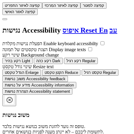
קפיצה לפוטר
קפיצה לאיזור המרכזי
קפיצה לאיזור התפריט
קפיצה לאזור האישי
עב
En
Reset
איפוס
Accessibility
נגישות
Enable keyboard accessibilty
הפעלת נגישות מקלדת
Display image texts
הצגת טקסטים של תמונה
Background change
שינוי רקע
Regular
רקע רגיל
Dark
רקע כהה
Light
רקע בהיר
Resize text
שינוי גודל טקסט
Regular
טקסט רגיל
Reduce
הקטן טקסט
Enlarge
הגדל טקסט
Accessibility feedback
משוב נגישות
Accessibility information
מידע על נגישות
Accessibility statement
הצהרת נגישות
משוב נגישות
טופס זה נועד להזנת משוב בנושא נגישות בלבד.
לתשומת ליבכם – לא יינתן מענה לפניות בנושאים אחרים.