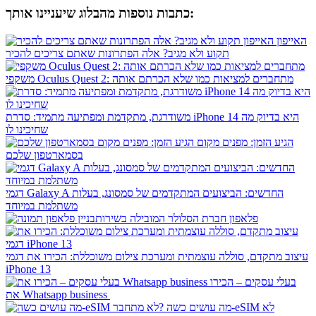
כתבות נוספות מהבלוג שיעניינו אותך:
האייפון
תקוע ולא מגיב? אלה הפתרונות שאתם צריכים להכיר
משקפי Oculus Quest 2: מתחברים למציאות כמו שלא הכרתם אותה
משודרגת, מתקדמת ומפתיעה מתמיד: סדרת iPhone 14 היא בדיוק מה
שחיכינו לו
הגיע הזמן: מפנים מקום
בסמארטפון שלכם
דגמי Galaxy A החדשים: הביצועים המתקדמים של סמסונג, בעלות
משתלמת במיוחד
​פלאפון חברת הסלולר המובילה בשירות
עיצוב מתקדם, סוללה עוצמתית ומערכת צילום משוכללת: הכירו את דגמי
iPhone 13
בעלי עסקים – הכירו
את Whatsapp business
מה עושים כשה-eSIM לא